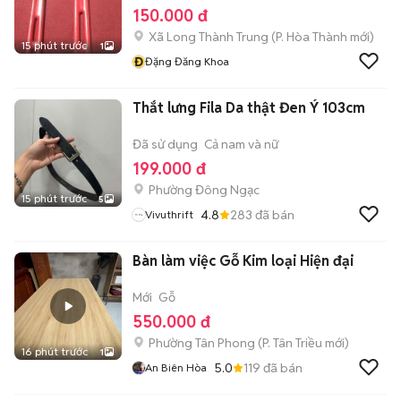
150.000 đ
Xã Long Thành Trung
(
P. Hòa Thành
mới)
15 phút trước
1
Đ
Đặng Đăng Khoa
Thắt lưng Fila Da thật Đen Ý 103cm
Đã sử dụng
Cả nam và nữ
199.000 đ
Phường Đông Ngạc
15 phút trước
5
4.8
283
đã bán
Vivuthrift
Bàn làm việc Gỗ Kim loại Hiện đại
Mới
Gỗ
550.000 đ
Phường Tân Phong
(
P. Tân Triều
mới)
16 phút trước
1
5.0
119
đã bán
An Biên Hòa