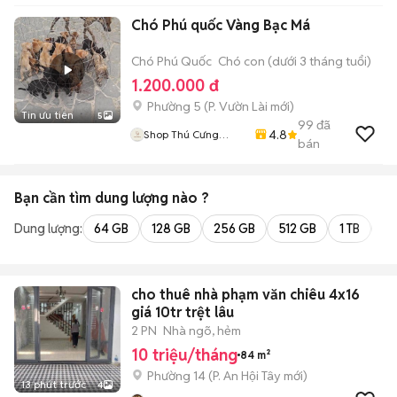
Chó Phú quốc Vàng Bạc Má
Chó Phú Quốc
Chó con (dưới 3 tháng tuổi)
1.200.000 đ
Phường 5
(
P. Vườn Lài
mới)
Tin ưu tiên
5
99
đã
4.8
Shop Thú Cưng
bán
PenTa
Bạn cần tìm
dung lượng
nào ?
Dung lượng:
64 GB
128 GB
256 GB
512 GB
1 TB
2 
cho thuê nhà phạm văn chiêu 4x16
giá 10tr trệt lâu
2 PN
Nhà ngõ, hẻm
10 triệu/tháng
84 m²
Phường 14
(
P. An Hội Tây
mới)
13 phút trước
4