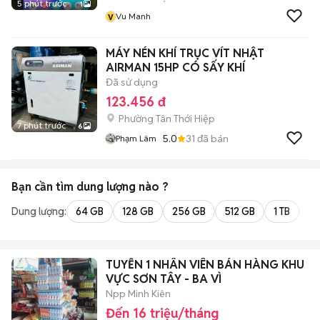
5 phút trước
1
v
Vu Manh
MÁY NÉN KHÍ TRỤC VÍT NHẬT
AIRMAN 15HP CÓ SẤY KHÍ
Đã sử dụng
123.456 đ
Phường Tân Thới Hiệp
7 phút trước
6
5.0
31
đã bán
Phạm Lâm
Bạn cần tìm
dung lượng
nào ?
Dung lượng:
64 GB
128 GB
256 GB
512 GB
1 TB
2 
TUYỂN 1 NHÂN VIÊN BÁN HÀNG KHU
VỰC SƠN TÂY - BA VÌ
Npp Minh Kiên
Đến 16 triệu/tháng