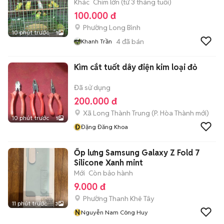
Khác
Chim lớn (từ 3 tháng tuổi)
100.000 đ
Phường Long Bình
10 phút trước
1
4
đã bán
Khanh Trần
Kìm cắt tuốt dây điện kim loại đỏ
Đã sử dụng
200.000 đ
Xã Long Thành Trung
(
P. Hòa Thành
mới)
10 phút trước
1
Đ
Đặng Đăng Khoa
Ốp lưng Samsung Galaxy Z Fold 7
Silicone Xanh mint
Mới
Còn bảo hành
9.000 đ
Phường Thanh Khê Tây
11 phút trước
3
N
Nguyễn Nam Công Huy