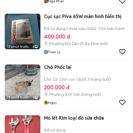
Nga Phan
Cục sạc Piva 65W màn hình hiển thị
Đã sử dụng (chưa sửa chữa)
Còn bảo hành
400.000 đ
Phường Đội Cấn
(
P. Ba Đình
mới)
13 phút trước
2
Tuan Ly
Chó Phốc lai
Chó Cỏ
Chó con (dưới 3 tháng tuổi)
200.000 đ
Phường 6
(
P. Sơn Đông
mới)
13 phút trước
3
N
Ngọc
Mỏ lết Kim loại đỏ sửa chữa
Đã sử dụng