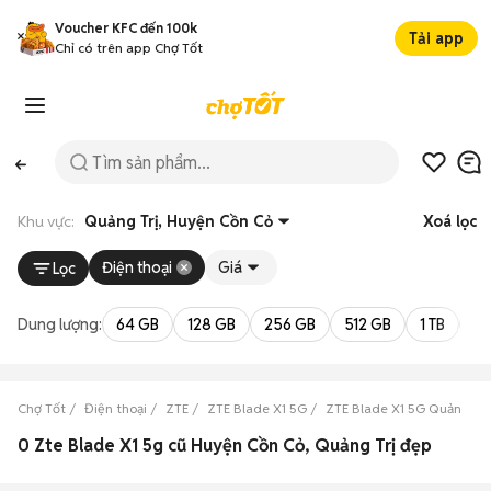
Voucher KFC đến 100k
Tải app
Chỉ có trên app Chợ Tốt
Khu vực:
Quảng Trị, Huyện Cồn Cỏ
Xoá lọc
Điện thoại
Giá
Lọc
Dung lượng:
64 GB
128 GB
256 GB
512 GB
1 TB
2 
Chợ Tốt
Điện thoại
ZTE
ZTE Blade X1 5G
ZTE Blade X1 5G Quảng Trị
0 Zte Blade X1 5g cũ Huyện Cồn Cỏ, Quảng Trị đẹp