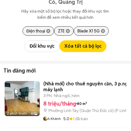
Cỏ, Quảng Trị
Hãy xóa một số bộ lọc hoặc thay đổi khu vực tìm 
kiếm để xem nhiều kết quả hơn
Điện thoại
ZTE
Blade X1 5G
Đổi khu vực
Xóa tất cả bộ lọc
Tin đăng mới
(Nhà mới) cho thuê nguyên căn, 3 p.ngủ
máy lạnh
3 PN
Nhà ngõ, hẻm
8 triệu/tháng
80 m²
Phường Linh Tây (Quận Thủ Đức cũ)
(
P. Linh 
2 phút trước
10
5.0
1
đã bán
A Khánh