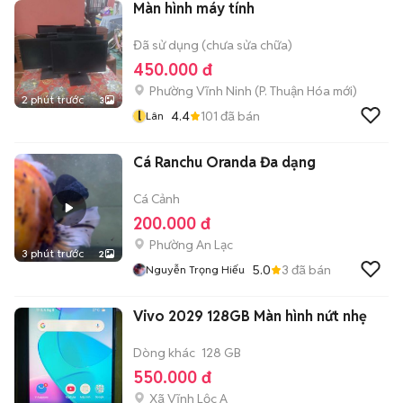
Màn hình máy tính
Đã sử dụng (chưa sửa chữa)
450.000 đ
Phường Vĩnh Ninh
(
P. Thuận Hóa
mới)
2 phút trước
3
l
4.4
101
đã bán
Lân
Cá Ranchu Oranda Đa dạng
Cá Cảnh
200.000 đ
Phường An Lạc
3 phút trước
2
5.0
3
đã bán
Nguyễn Trọng Hiếu
Vivo 2029 128GB Màn hình nứt nhẹ
Dòng khác
128 GB
550.000 đ
Xã Vĩnh Lộc A