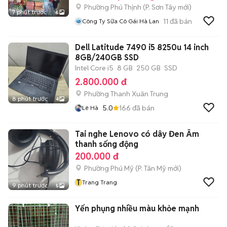
Phường Phú Thịnh
(
P. Sơn Tây
mới)
7 phút trước
6
11
đã bán
Công Ty Sữa Cô Gái Hà Lan
Dell Latitude 7490 i5 8250u 14 inch
8GB/240GB SSD
Intel Core i5
8 GB
250 GB
SSD
2.800.000 đ
Phường Thanh Xuân Trung
8 phút trước
4
5.0
166
đã bán
Lê Hà
Tai nghe Lenovo có dây Đen Âm
thanh sống động
200.000 đ
Phường Phú Mỹ
(
P. Tân Mỹ
mới)
T
Trang Trang
9 phút trước
5
Yến phụng nhiều màu khỏe mạnh