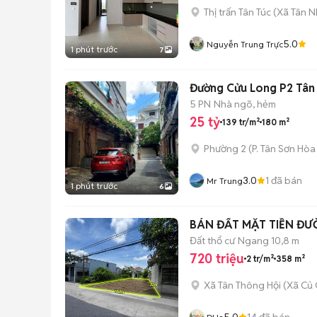
Thị trấn Tân Túc
(
Xã Tân N
5.0
Nguyễn Trung Trực
1 phút trước
7
Đường Cửu Long P2 Tân B
5 PN
Nhà ngõ, hẻm
25 tỷ
139 tr/m²
180 m²
Phường 2
(
P. Tân Sơn Hòa
3.0
1
đã bán
Mr Trung
1 phút trước
6
BÁN ĐẤT MẶT TIỀN ĐƯ
Đất thổ cư
Ngang 10,8 m
720 triệu
2 tr/m²
358 m²
Xã Tân Thông Hội
(
Xã Củ 
5.0
14
đã bán