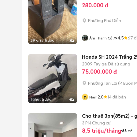
280.000 đ
Phường Phú Diễn
4.5
67
đ
Âm Thanh Cổ 79
29 giây trước
3
Honda SH 2024 Trắng 
2009
Tay ga
Đã sử dụng
75.000.000 đ
Phường Tân Lợi
(
P. Buôn 
n
2.0
14
đã bán
Nam
1 phút trước
4
Cho thuê 3pn(85m2) - gi
3 PN
Chung cư
8,5 triệu/tháng
85 m²