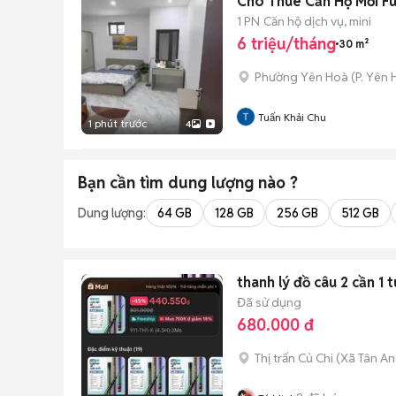
Cho Thuê Căn Hộ Mới Fu
1 PN
Căn hộ dịch vụ, mini
6 triệu/tháng
30 m²
Phường Yên Hoà
(
P. Yên
Tuấn Khải Chu
1 phút trước
4
Bạn cần tìm
dung lượng
nào ?
Dung lượng:
64 GB
128 GB
256 GB
512 GB
thanh lý đồ câu 2 cần 1 t
Đã sử dụng
680.000 đ
Thị trấn Củ Chi
(
Xã Tân An