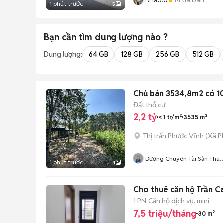
DHa
1 phút trước
5
Bạn cần tìm
dung lượng
nào ?
Dung lượng:
64 GB
128 GB
256 GB
512 GB
Chủ bán 3534,8m2 có 10
Đất thổ cư
2,2 tỷ
< 1 tr/m²
3535 m²
Thị trấn Phước Vĩnh
(
Xã P
Dương Chuyên Tài Sản Tha
1 phút trước
4
Lý Ngân Hàng
Cho thuê căn hộ Trần Ca
1 PN
Căn hộ dịch vụ, mini
7,5 triệu/tháng
30 m²