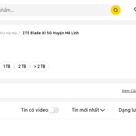
 5G Hà Nội
ZTE Blade X1 5G Huyện Mê Linh
1 TB
2 TB
> 2 TB
Xem Cử
Tin có video
Tin mới nhất
Dạng lư