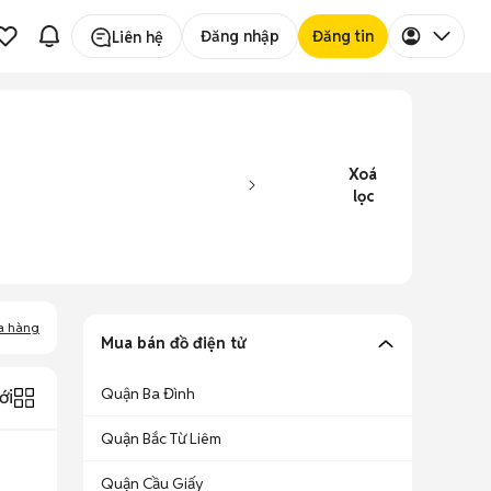
Đăng nhập
Đăng tin
Liên hệ
Xoá
lọc
a hàng
Mua bán đồ điện tử
Quận Ba Đình
ới
Quận Bắc Từ Liêm
Quận Cầu Giấy