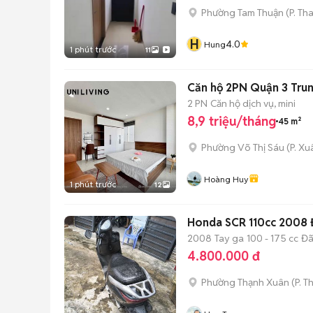
Phường Tam Thuận
(
P. Th
H
4.0
Hung
1 phút trước
11
Căn hộ 2PN Quận 3 Tru
2 PN
Căn hộ dịch vụ, mini
8,9 triệu/tháng
45 m²
Phường Võ Thị Sáu
(
P. X
Hoàng Huy
1 phút trước
12
Honda SCR 110cc 2008
2008
Tay ga
100 - 175 cc
Đã
4.800.000 đ
Phường Thạnh Xuân
(
P. T