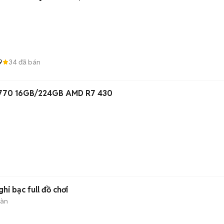
9
34
đã bán
-3770 16GB/224GB AMD R7 430
i bạc full đồ chơi
sàn