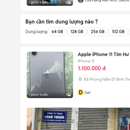
Cửa Hàng MÁY MÓC ONLIN
1 phút trước
2
747 Trần Cao Vân Đà Nẵng
Bạn cần tìm
dung lượng
nào ?
Dung lượng:
64 GB
128 GB
256 GB
512 GB
Apple iPhone 11 Tím Hư
iPhone 11
1.100.000 đ
Xã Phong Nẫm
(
P. Bình T
D
Dat
1 phút trước
1