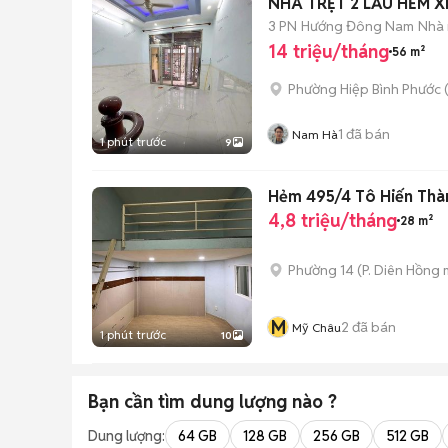
NHÀ TRỆT 2 LẦU HẺM X
3 PN
Hướng Đông Nam
Nhà 
14 triệu/tháng
56 m²
Phường Hiệp Bình Phước 
1
đã bán
Nam Hà
1 phút trước
9
Hẻm 495/4 Tô Hi
4,8 triệu/tháng
28 m²
Phường 14
(
P. Diên Hồng
m
M
2
đã bán
Mỹ Châu
1 phút trước
10
Bạn cần tìm
dung lượng
nào ?
Dung lượng:
64 GB
128 GB
256 GB
512 GB