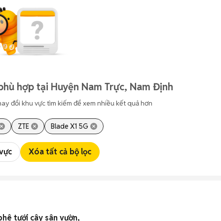
phù hợp tại Huyện Nam Trực, Nam Định
hay đổi khu vực tìm kiếm để xem nhiều kết quả hơn
ZTE
Blade X1 5G
 vực
Xóa tất cả bộ lọc
hê tưới cây sân vườn,