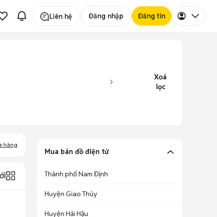
Đăng nhập
Đăng tin
Liên hệ
Xoá
lọc
a hàng
Mua bán đồ điện tử
Thành phố Nam Định
ới
Huyện Giao Thủy
Huyện Hải Hậu