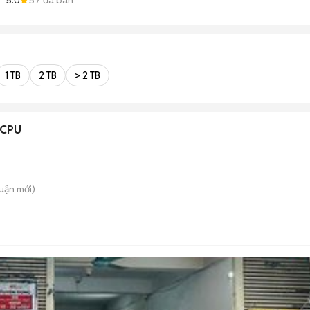
E
1 TB
2 TB
> 2 TB
 CPU
huận
mới)