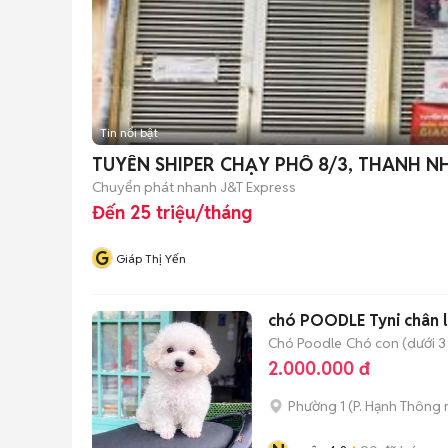
Tin nổi bật
TUYỂN SHIPER CHẠY PHỐ 8/3, THANH N
Chuyển phát nhanh J&T Express
Đến 25 triệu/tháng
G
Giáp Thị Yến
chó POODLE Tyni chân l
Chó Poodle
Chó con (dưới 3
2.000.000 đ
Phường 1
(
P. Hạnh Thông