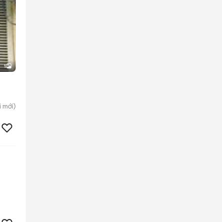
1
i
mới)