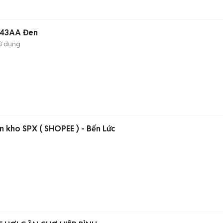
s43AA Đen
ử dụng
n kho SPX ( SHOPEE ) - Bến Lức