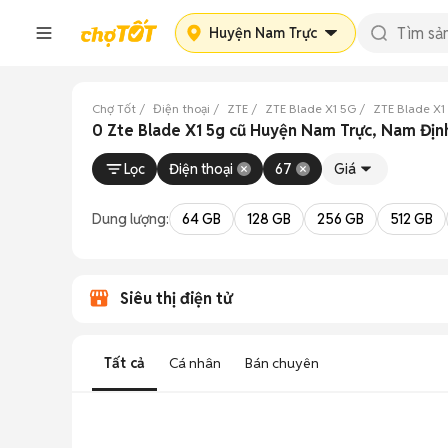
Huyện Nam Trực
Chợ Tốt
Điện thoại
ZTE
ZTE Blade X1 5G
ZTE Blade X1
0 Zte Blade X1 5g cũ Huyện Nam Trực, Nam Địn
Lọc
Điện thoại
67
Giá
Dung lượng:
64 GB
128 GB
256 GB
512 GB
Siêu thị điện tử
Tất cả
Cá nhân
Bán chuyên