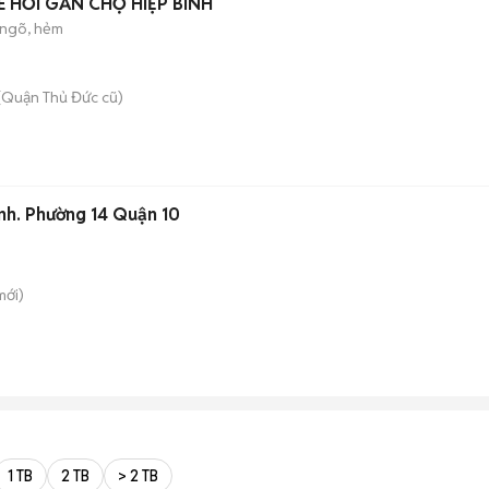
E HƠI GẦN CHỢ HIỆP BÌNH
ngõ, hẻm
(Quận Thủ Đức cũ)
ến Thành. Phường 14 Quận 10
ới)
1 TB
2 TB
> 2 TB