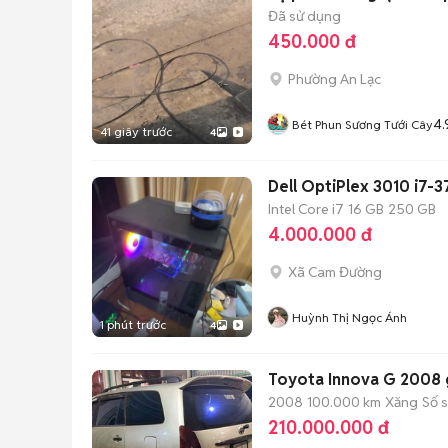
Đã sử dụng
450.000 đ
Phường An Lạc
4.
Bét Phun Sương Tưới Cây
41 giây trước
4
Dell OptiPlex 3010 i7
Intel Core i7
16 GB
250 GB
4.000.000 đ
Xã Cam Đường
Huỳnh Thị Ngọc Ánh
1 phút trước
4
Toyota Innova G 2008 gh
2008
100.000 km
Xăng
Số 
210.000.000 đ