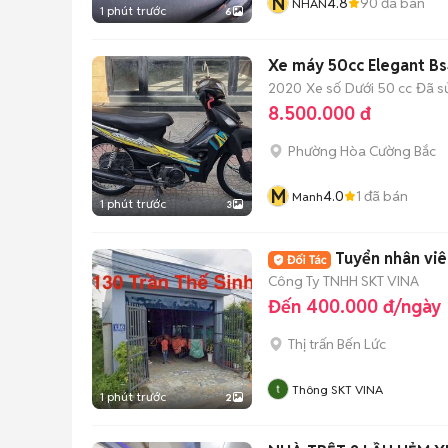
N
4.8
90
đã bán
NHÂN
1 phút trước
6
Xe máy 50cc Elegant B
2020
Xe số
Dưới 50 cc
Đã s
8.500.000 đ
Phường Hòa Cường Bắc
M
4.0
1
đã bán
Manh
1 phút trước
3
Tuyển nhân viê
Công Ty TNHH SKT VINA
Đến 400.000 đ/ngày
Thị trấn Bến Lức
Thông SKT VINA
1 phút trước
2