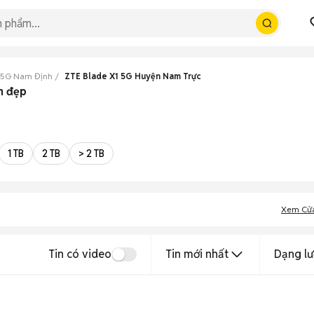
 5G Nam Định
ZTE Blade X1 5G Huyện Nam Trực
h đẹp
1 TB
2 TB
> 2 TB
Xem Cử
Tin có video
Tin mới nhất
Dạng lư