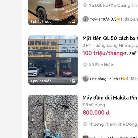
Xã Đắk Ru
(
Xã Quảng Tín
3.5
11
đã bán
TOÀN TRẦN
1 phút trước
10
Mặt tiền QL 50 cách b
3 PN
Hướng Đông
Nhà mặt p
100 triệu/tháng
350 m²
Xã Bình Hưng
5.0
4
đã 
Lê Hoàng Phúc
1 phút trước
3
Máy đầm dùi Makita Pin
Đã sử dụng
800.000 đ
Phường Thanh Khê Đông