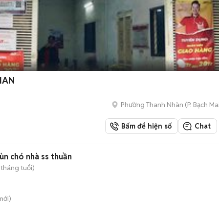
HÀN
Phường Thanh Nhàn
(
P. Bạch Ma
Bấm để hiện số
Chat
ùn chó nhà ss thuần
 tháng tuổi)
mới)