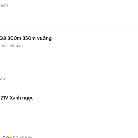
mới)
x Q8 300m 350m vuông
hố, mặt tiền
bán
 21V Xanh ngọc
5.0
57
đã bán