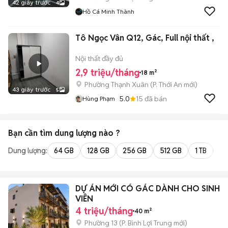
42 giây trước
4
Hồ Cá Minh Thành
Tô Ngọc Vân Q12, Gác, Full nội thất ,
Nội thất đầy đủ
2,9 triệu/tháng
18 m²
Phường Thạnh Xuân
(
P. Thới An
mới)
43 giây trước
5
5.0
15
đã bán
Hùng Phạm
Bạn cần tìm
dung lượng
nào ?
Dung lượng:
64 GB
128 GB
256 GB
512 GB
1 TB
2 
DỰ ÁN MỚI CÓ GÁC DÀNH CHO SINH
VIÊN
4 triệu/tháng
40 m²
Phường 13
(
P. Bình Lợi Trung
mới)