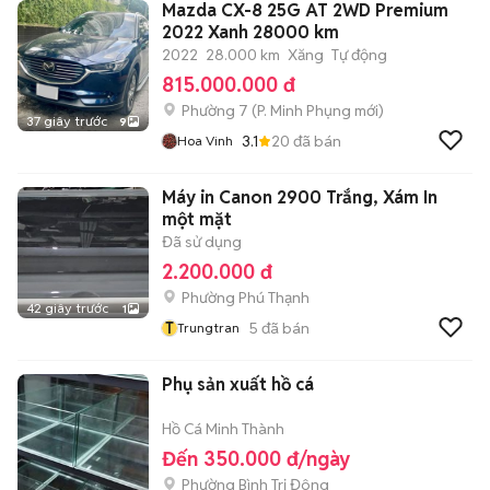
Mazda CX-8 25G AT 2WD Premium
2022 Xanh 28000 km
2022
28.000 km
Xăng
Tự động
815.000.000 đ
Phường 7
(
P. Minh Phụng
mới)
37 giây trước
9
3.1
20
đã bán
Hoa Vinh
Máy in Canon 2900 Trắng, Xám In
một mặt
Đã sử dụng
2.200.000 đ
Phường Phú Thạnh
42 giây trước
1
T
5
đã bán
Trungtran
Phụ sản xuất hồ cá
Hồ Cá Minh Thành
Đến 350.000 đ/ngày
Phường Bình Trị Đông