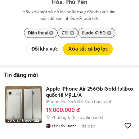
Hòa, Phú Yên
Hãy xóa một số bộ lọc hoặc thay đổi khu vực tìm 
kiếm để xem nhiều kết quả hơn
Điện thoại
ZTE
Blade X1 5G
Đổi khu vực
Xóa tất cả bộ lọc
Tin đăng mới
Apple iPhone Air 256Gb Gold fullbox
quốc tế MỹLL/A
iPhone Air
256 GB
Còn bảo hành
19.000.000 đ
Phường 5
(
P. Hòa Bình
mới)
36 giây trước
2
1
đã bán
Diệc Tấn Thanh