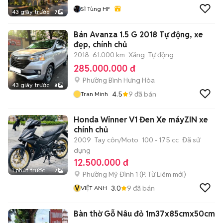
Sĩ Tùng HF
43 giây trước
7
Bán Avanza 1.5 G 2018 Tự động, xe
đẹp, chính chủ
2018
61.000 km
Xăng
Tự động
285.000.000 đ
Phường Bình Hưng Hòa
43 giây trước
8
4.5
9
đã bán
Tran Minh
Honda Winner V1 Đen Xe máyZIN xe
chính chủ
2009
Tay côn/Moto
100 - 175 cc
Đã sử
dụng
12.500.000 đ
1 phút trước
7
Phường Mỹ Đình 1
(
P. Từ Liêm
mới)
V
3.0
9
đã bán
VIỆT ANH
Bàn thờ Gỗ Nâu đỏ 1m37x85cmx50cm