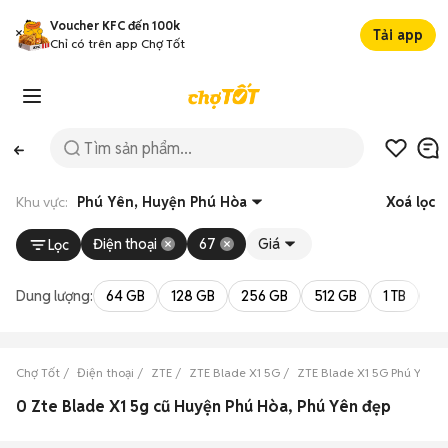
Voucher KFC đến 100k
Tải app
Chỉ có trên app Chợ Tốt
Khu vực:
Phú Yên, Huyện Phú Hòa
Xoá lọc
Điện thoại
67
Giá
Lọc
Dung lượng:
64 GB
128 GB
256 GB
512 GB
1 TB
2 
Chợ Tốt
Điện thoại
ZTE
ZTE Blade X1 5G
ZTE Blade X1 5G Phú Yên
0 Zte Blade X1 5g cũ Huyện Phú Hòa, Phú Yên đẹp