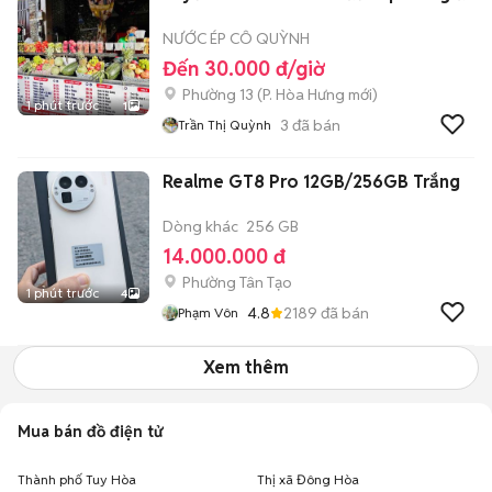
NƯỚC ÉP CÔ QUỲNH
Đến 30.000 đ/giờ
Phường 13
(
P. Hòa Hưng
mới)
1 phút trước
1
3
đã bán
Trần Thị Quỳnh
Realme GT8 Pro 12GB/256GB Trắng
Dòng khác
256 GB
14.000.000 đ
Phường Tân Tạo
1 phút trước
4
4.8
2189
đã bán
Phạm Vôn
Xem thêm
Mua bán đồ điện tử
Thành phố Tuy Hòa
Thị xã Đông Hòa