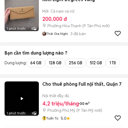
Mới
Cả nam và nữ
200.000 đ
Phường Hòa Thạnh
(
P. Tân Phú
mới)
1 phút trước
2
3
đã bán
Thái Gia Nghi
Bạn cần tìm
dung lượng
nào ?
Dung lượng:
64 GB
128 GB
256 GB
512 GB
1 TB
2 
Cho thuê phòng Full nội thất, Quận 7
Nội thất đầy đủ
4,2 triệu/tháng
30 m²
Phường Phú Mỹ
(
P. Tân Mỹ
mới)
1 phút trước
3
T
5.0
Tuấn Tú