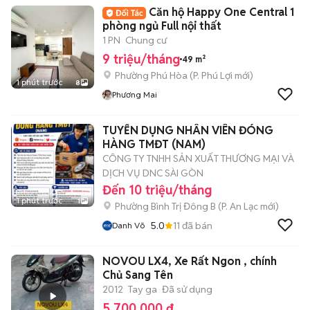
Căn hộ Happy One Central 1
phòng ngủ Full nội thất
1 PN
Chung cư
9 triệu/tháng
49 m²
Phường Phú Hòa
(
P. Phú Lợi
mới)
1 phút trước
8
Phương Mai
TUYỂN DỤNG NHÂN VIÊN ĐÓNG
HÀNG TMĐT (NAM)
CÔNG TY TNHH SẢN XUẤT THƯƠNG MẠI VÀ
DỊCH VỤ DNC SÀI GÒN
Đến 10 triệu/tháng
1 phút trước
1
Phường Bình Trị Đông B
(
P. An Lạc
mới)
5.0
11
đã bán
Danh Võ
NOVOU LX4, Xe Rất Ngon , chính
Chủ Sang Tên
2012
Tay ga
Đã sử dụng
5.700.000 đ