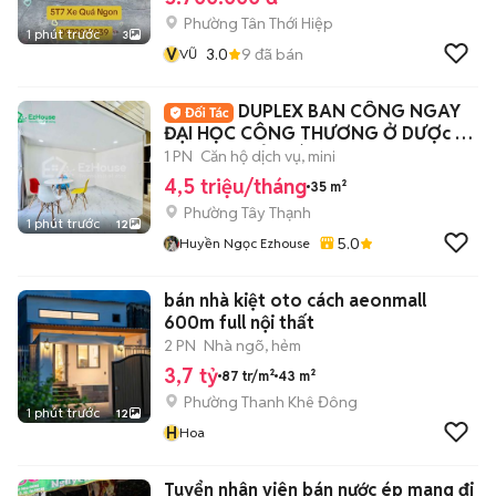
Phường Tân Thới Hiệp
1 phút trước
3
V
3.0
9
đã bán
VŨ
DUPLEX BAN CÔNG NGAY
ĐẠI HỌC CÔNG THƯƠNG Ở DƯỢc 2-
3 BẠN THOẢI MÁI
1 PN
Căn hộ dịch vụ, mini
4,5 triệu/tháng
35 m²
Phường Tây Thạnh
1 phút trước
12
5.0
Huyền Ngọc Ezhouse
bán nhà kiệt oto cách aeonmall
600m full nội thất
2 PN
Nhà ngõ, hẻm
3,7 tỷ
87 tr/m²
43 m²
Phường Thanh Khê Đông
1 phút trước
12
H
Hoa
Tuyển nhân viên bán nước ép mang đi