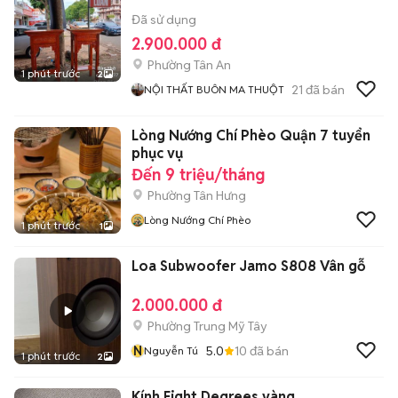
Đã sử dụng
2.900.000 đ
Phường Tân An
1 phút trước
2
21
đã bán
NỘI THẤT BUÔN MA THUỘT
Lòng Nướng Chí Phèo Quận 7 tuyển
phục vụ
Đến 9 triệu/tháng
Phường Tân Hưng
Lòng Nướng Chí Phèo
1 phút trước
1
Loa Subwoofer Jamo S808 Vân gỗ
2.000.000 đ
Phường Trung Mỹ Tây
N
5.0
10
đã bán
Nguyễn Tú
1 phút trước
2
Kính Eight Degrees vàng