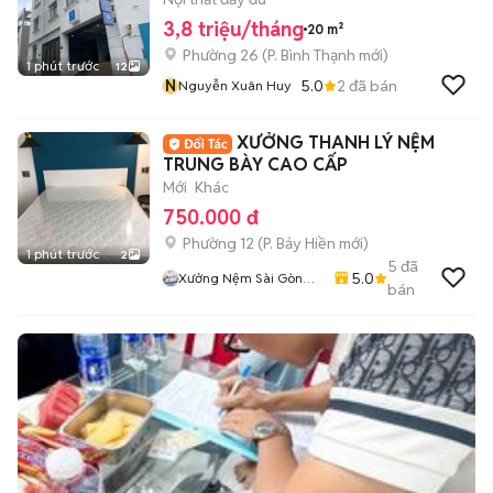
3,8 triệu/tháng
20 m²
Phường 26
(
P. Bình Thạnh
mới)
1 phút trước
12
N
5.0
2
đã bán
Nguyễn Xuân Huy
XƯỞNG THANH LÝ NỆM
TRUNG BÀY CAO CẤP
Mới
Khác
750.000 đ
Phường 12
(
P. Bảy Hiền
mới)
1 phút trước
2
5
đã
5.0
Xưởng Nệm Sài Gòn
bán
Bình Tân