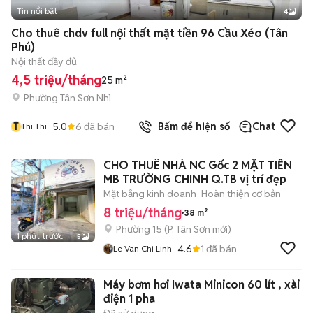
Tin nổi bật
4
Cho thuê chdv full nội thất mặt tiền 96 Cầu Xéo (Tân
Phú)
Nội thất đầy đủ
4,5 triệu/tháng
25 m²
Phường Tân Sơn Nhì
T
5.0
6
đã bán
Bấm để hiện số
Chat
Thi Thi
CHO THUÊ NHÀ NC Gốc 2 MẶT TIỀN
MB TRƯỜNG CHINH Q.TB vị trí đẹp
Mặt bằng kinh doanh
Hoàn thiện cơ bản
8 triệu/tháng
38 m²
Phường 15
(
P. Tân Sơn
mới)
1 phút trước
5
4.6
1
đã bán
Le Van Chi Linh
Máy bơm hơi Iwata Minicon 60 lít , xài
điện 1 pha