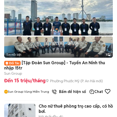
Tin nổi bật
5
[Tập Đoàn Sun Group] - Tuyển An Ninh thu
nhập 15tr
Sun Group
Đến 15 triệu/tháng
Phường Phước Mỹ
(
P. An Hải
mới)
Bấm để hiện số
Chat
Sun Group Vùng Miền Trung
Cho nữ thuê phòng trọ cao cấp, có hồ
bơi.
Nội thất đầy đủ