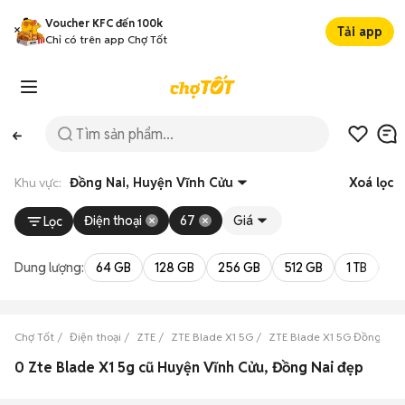
Voucher KFC đến 100k
Tải app
Chỉ có trên app Chợ Tốt
Khu vực:
Đồng Nai, Huyện Vĩnh Cửu
Xoá lọc
Điện thoại
67
Giá
Lọc
Dung lượng:
64 GB
128 GB
256 GB
512 GB
1 TB
2 
Chợ Tốt
Điện thoại
ZTE
ZTE Blade X1 5G
ZTE Blade X1 5G Đồng Nai
0 Zte Blade X1 5g cũ Huyện Vĩnh Cửu, Đồng Nai đẹp