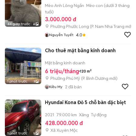
Mèo Anh Lông Ngắn
Mèo con (dưới 3 tháng
tuổi)
3.000.000 đ
44 giây trước
6
Phường Phước Long
(
P. Nam Nha Trang
mới)
4.0
Nguyễn Tuyết
Cho thuê mặt bằng kinh doanh
Mặt bằng kinh doanh
6 triệu/tháng
120 m²
Phường Phú Mỹ
(
P. Bình Dương
mới)
1 phút trước
3
2
đã bán
Kiều My
Hyundai Kona Đỏ 5 chỗ bàn dặc biẹt
2021
79.000 km
Xăng
Tự động
428.000.000 đ
Xã Xuyên Mộc
1 phút trước
5