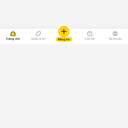
Trang chủ
Quản lý tin
Liên hệ
Tài khoản
Đăng tin
109.000 Bình chọn
Tải ứng dụng Chợ Tốt
Về Chợ Tốt
Quy chế sàn
Chính sách bảo mật
Giải quyết tranh chấp
CÔNG TY TNHH CHỢ TỐT - Người đại diện theo pháp luật:
Nguyễn Trọng Tấn; GPDKKD: 0312120782 do Sở KH & ĐT TP.HCM cấp ngày