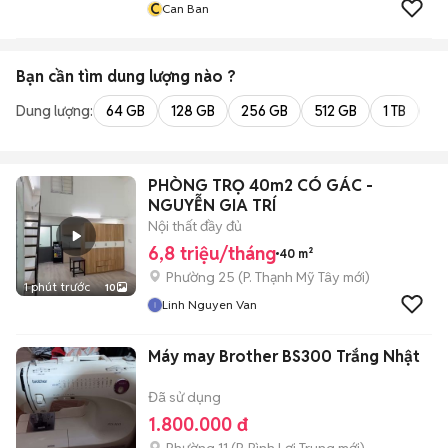
C
Can Ban
Bạn cần tìm
dung lượng
nào ?
Dung lượng:
64 GB
128 GB
256 GB
512 GB
1 TB
2 
PHÒNG TRỌ 40m2 CÓ GÁC -
NGUYỄN GIA TRÍ
Nội thất đầy đủ
6,8 triệu/tháng
40 m²
Phường 25
(
P. Thạnh Mỹ Tây
mới)
1 phút trước
10
Linh Nguyen Van
Máy may Brother BS300 Trắng Nhật
Đã sử dụng
1.800.000 đ