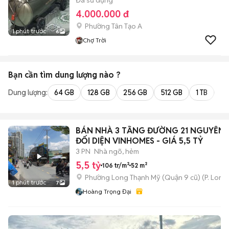
Đã sử dụng
4.000.000 đ
Phường Tân Tạo A
1 phút trước
6
Chợ Trời
Bạn cần tìm
dung lượng
nào ?
Dung lượng:
64 GB
128 GB
256 GB
512 GB
1 TB
2 
BÁN NHÀ 3 TẦNG ĐƯỜNG 21 NGUYỄN X
ĐỐI DIỆN VINHOMES - GIÁ 5,5 TỶ
3 PN
Nhà ngõ, hẻm
5,5 tỷ
106 tr/m²
52 m²
Phường Long Thạnh Mỹ (Quận 9 cũ)
(
P. Long
1 phút trước
7
Hoàng Trọng Đại