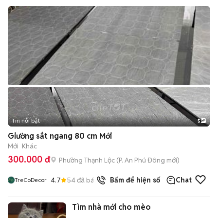
Tin nổi bật
5
Giường sắt ngang 80 cm Mới
Mới
Khác
300.000 đ
Phường Thạnh Lộc
(
P. An Phú Đông
mới)
4.7
54
đã bán
Bấm để hiện số
Chat
TreCoDecor
Tìm nhà mới cho mèo