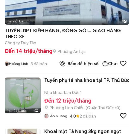
Tin nổi bật
1
TUYỂNLĐPT KIỂM HÀNG, ĐÓNG GÓI... GIAO HÀNG
THEO XE
Công ty Duy Tân
Đến 14 triệu/tháng
Phường An Lạc
3
đã bán
Bấm để hiện số
Chat
Hoàng Linh
Tuyển phụ tá nha khoa tại TP. Thủ Đức
Nha khoa Tâm Đức 1
Đến 12 triệu/tháng
Phường Linh Chiểu (Quận Thủ Đức cũ)
1 phút trước
1
4.0
2
đã bán
Bảo Quang
Khoai mật Tà Nung 3kg ngon ngọt