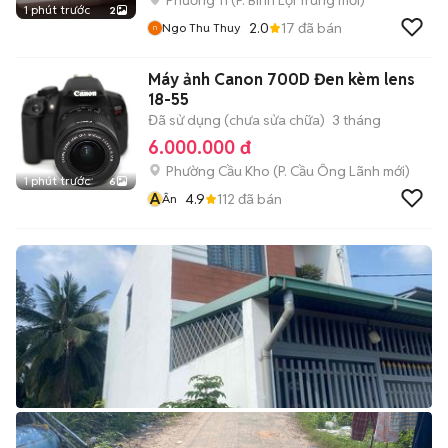
Phường 11
(
P. Bình Lợi Trung
mới)
1 phút trước
2
2.0
17
đã bán
Ngo Thu Thuy
Máy ảnh Canon 700D Đen kèm lens
18-55
Đã sử dụng (chưa sửa chữa)
3 tháng
6.000.000 đ
Phường Cầu Kho
(
P. Cầu Ông Lãnh
mới)
1 phút trước
6
Â
4.9
112
đã bán
Ân