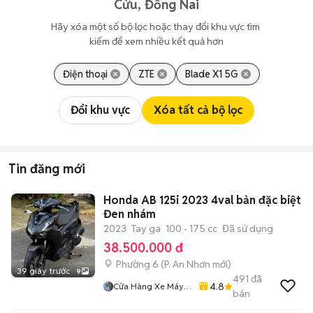
Cửu, Đồng Nai
Hãy xóa một số bộ lọc hoặc thay đổi khu vực tìm 
kiếm để xem nhiều kết quả hơn
Điện thoại
ZTE
Blade X1 5G
Đổi khu vực
Xóa tất cả bộ lọc
Tin đăng mới
Honda AB 125i 2023 4val bản đặc biệt
Đen nhám
2023
Tay ga
100 - 175 cc
Đã sử dụng
38.500.000 đ
Phường 6
(
P. An Nhơn
mới)
39 giây trước
9
491
đã
4.8
Cửa Hàng Xe Máy
bán
86