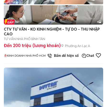
Tin nổi bật
4
CTV TƯ VẤN - KO KINH NGHIỆM - TỰ DO - THU NHẬP
CAO
TƯ VẤN NHÀ PHỐ BÌNH TÂN
Đến 200 triệu (lương khoán)
Phường An Lạc A
1
đã bán
Bấm để hiện số
Chat
KINH DOANH NHÀ PHỐ HCM