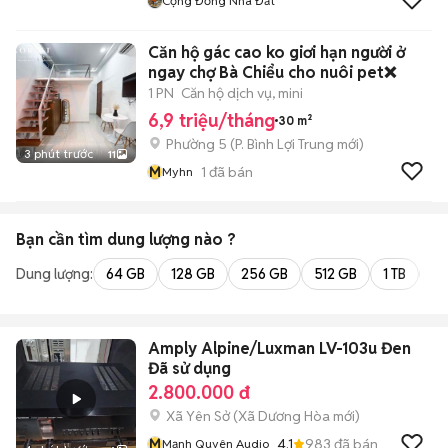
Cộng Đồng Nhà Đất
Căn hộ gác cao ko giơi hạn người ở
ngay chợ Bà Chiểu cho nuôi pet❌
1 PN
Căn hộ dịch vụ, mini
6,9 triệu/tháng
30 m²
Phường 5
(
P. Bình Lợi Trung
mới)
3 phút trước
11
M
1
đã bán
Myhn
Bạn cần tìm
dung lượng
nào ?
Dung lượng:
64 GB
128 GB
256 GB
512 GB
1 TB
2 
Amply Alpine/Luxman LV-103u Đen
Đã sử dụng
2.800.000 đ
Xã Yên Sở
(
Xã Dương Hòa
mới)
M
4.1
983
đã bán
Mạnh Quyên Audio