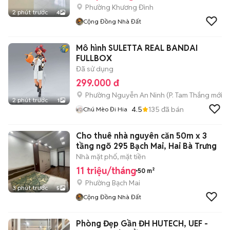
Phường Khương Đình
2 phút trước
4
Cộng Đồng Nhà Đất
Mô hình SULETTA REAL BANDAI
FULLBOX
Đã sử dụng
299.000 đ
Phường Nguyễn An Ninh
(
P. Tam Thắng
mới)
2 phút trước
1
4.5
135
đã bán
Chú Mèo Đi Hia
Cho thuê nhà nguyên căn 50m x 3
tầng ngõ 295 Bạch Mai, Hai Bà Trưng
Nhà mặt phố, mặt tiền
11 triệu/tháng
50 m²
Phường Bạch Mai
3 phút trước
5
Cộng Đồng Nhà Đất
Phòng Đẹp Gần ĐH HUTECH, UEF -