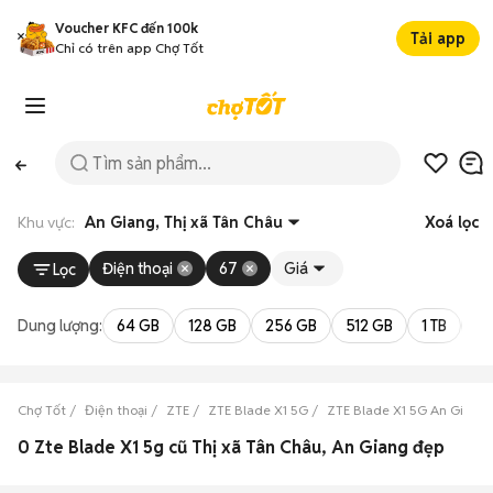
Voucher KFC đến 100k
Tải app
Chỉ có trên app Chợ Tốt
Khu vực:
An Giang, Thị xã Tân Châu
Xoá lọc
Điện thoại
67
Giá
Lọc
Dung lượng:
64 GB
128 GB
256 GB
512 GB
1 TB
2 
Chợ Tốt
Điện thoại
ZTE
ZTE Blade X1 5G
ZTE Blade X1 5G An Giang
0 Zte Blade X1 5g cũ Thị xã Tân Châu, An Giang đẹp