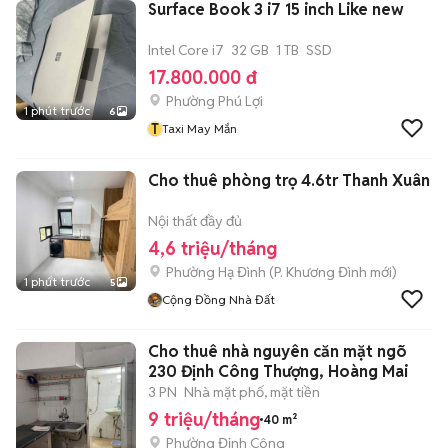
Surface Book 3 i7 15 inch Like new
Intel Core i7
32 GB
1 TB
SSD
17.800.000 đ
Phường Phú Lợi
1 phút trước
6
T
Taxi May Mắn
Cho thuê phòng trọ 4.6tr Thanh Xuân
Nội thất đầy đủ
4,6 triệu/tháng
Phường Hạ Đình
(
P. Khương Đình
mới)
1 phút trước
5
Cộng Đồng Nhà Đất
Cho thuê nhà nguyên căn mặt ngõ
230 Định Công Thượng, Hoàng Mai
3 PN
Nhà mặt phố, mặt tiền
9 triệu/tháng
40 m²
Phường Định Công