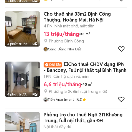
4 phút trước
6
Cho thuê nhà 33m2 Định Công
Thượng, Hoàng Mai, Hà Nội
4 PN
Nhà mặt phố, mặt tiền
13 triệu/tháng
33 m²
Phường Định Công
4 phút trước
5
Cộng Đồng Nhà Đất
💥Cho thuê CHDV dạng 1PN
- Bancony, Full nội thất tại Bình Thạnh
1 PN
Căn hộ dịch vụ, mini
6,6 triệu/tháng
40 m²
Phường 5
(
P. Bình Lợi Trung
mới)
4 phút trước
9
5.0
Tiến Apartment
Phòng trọ cho thuê Ngõ 211 Khương
Trung, full nội thất, gần ĐH
Nội thất đầy đủ