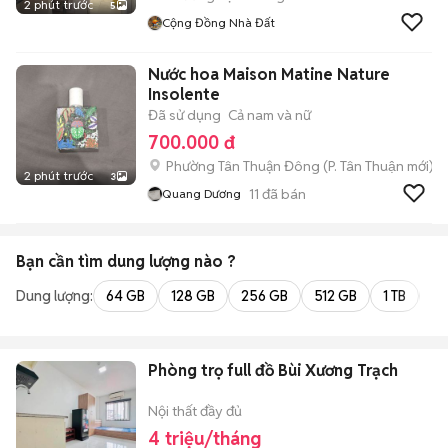
2 phút trước
5
Cộng Đồng Nhà Đất
Nước hoa Maison Matine Nature
Insolente
Đã sử dụng
Cả nam và nữ
700.000 đ
Phường Tân Thuận Đông
(
P. Tân Thuận
mới)
2 phút trước
3
11
đã bán
Quang Dương
Bạn cần tìm
dung lượng
nào ?
Dung lượng:
64 GB
128 GB
256 GB
512 GB
1 TB
2 
Phòng trọ full đồ Bùi Xương Trạch
Nội thất đầy đủ
4 triệu/tháng