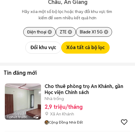
Châu, An Giang
Hãy xóa một số bộ lọc hoặc thay đổi khu vực tìm 
kiếm để xem nhiều kết quả hơn
Điện thoại
ZTE
Blade X1 5G
Đổi khu vực
Xóa tất cả bộ lọc
Tin đăng mới
Cho thuê phòng trọ An Khánh, gần
Học viện Chính sách
Nhà trống
2,9 triệu/tháng
Xã An Khánh
1 phút trước
4
Cộng Đồng Nhà Đất