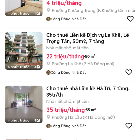
4 triệu/tháng
Phường Khương Trung
(
P. Khương Đình
mới)
4 phút trước
4
Cộng Đồng Nhà Đất
Cho thuê Liền kề Dịch vụ La Khê, Lê
Trọng Tấn, 50m2, 7 tầng
Nhà mặt phố, mặt tiền
22 triệu/tháng
50 m²
Phường La Khê
(
P. Hà Đông
mới)
4 phút trước
4
Cộng Đồng Nhà Đất
Cho thuê nhà Liền kề Hà Trì, 7 tầng,
35tr/th
Nhà mặt phố, mặt tiền
35 triệu/tháng
55 m²
Phường Hà Cầu
(
P. Hà Đông
mới)
4 phút trước
5
Cộng Đồng Nhà Đất