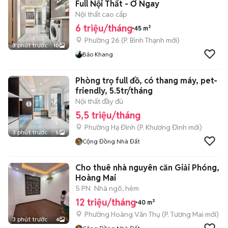
Full Nội Thất - Ở Ngay
Nội thất cao cấp
6 triệu/tháng
45 m²
Phường 26
(
P. Bình Thạnh
mới)
3 phút trước
10
Bảo Khang
Phòng trọ full đồ, có thang máy, pet-
friendly, 5.5tr/tháng
Nội thất đầy đủ
5,5 triệu/tháng
Phường Hạ Đình
(
P. Khương Đình
mới)
3 phút trước
5
Cộng Đồng Nhà Đất
Cho thuê nhà nguyên căn Giải Phóng,
Hoàng Mai
5 PN
Nhà ngõ, hẻm
12 triệu/tháng
40 m²
Phường Hoàng Văn Thụ
(
P. Tương Mai
mới)
3 phút trước
4