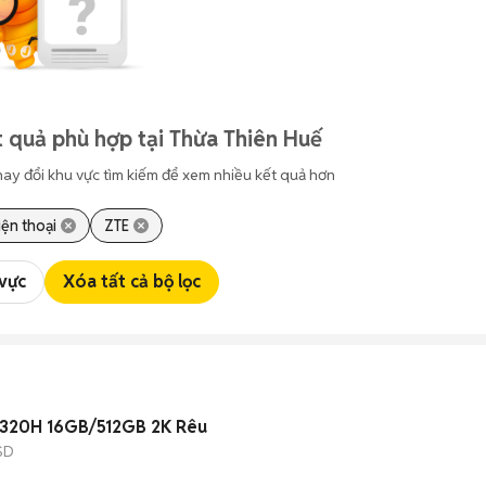
 quả phù hợp tại Thừa Thiên Huế
hay đổi khu vực tìm kiếm để xem nhiều kết quả hơn
iện thoại
ZTE
 vực
Xóa tất cả bộ lọc
-11320H 16GB/512GB 2K Rêu
SD