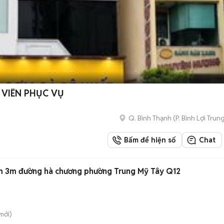
 VIÊN PHỤC VỤ
Q. Bình Thạnh
(
P. Bình Lợi Trun
Bấm để hiện số
Chat
hẻm 3m đường hà chương phường Trung Mỹ Tây Q12
mới)