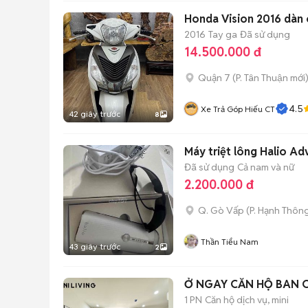
Honda Vision 2016 dàn
2016
Tay ga
Đã sử dụng
14.500.000 đ
Quận 7
(
P. Tân Thuận
mới
4.5
Xe Trả Góp Hiếu CT
42 giây trước
8
Máy triệt lông Halio Ad
Đã sử dụng
Cả nam và nữ
2.200.000 đ
Q. Gò Vấp
(
P. Hạnh Thôn
Thần Tiểu Nam
43 giây trước
2
Ở NGAY CĂN HỘ BAN 
1 PN
Căn hộ dịch vụ, mini