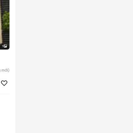
1
g
mới)