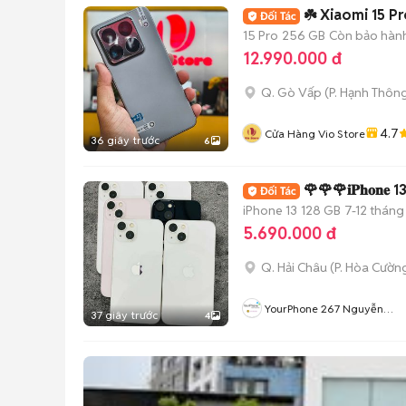
☘️ Xiaomi 15 
15 Pro
256 GB
Còn bảo hàn
12.990.000 đ
Q. Gò Vấp
(
P. Hạnh Thôn
4.7
Cửa Hàng Vio Store
36 giây trước
6
🌹🌹🌹𝐢𝐏𝐡𝐨𝐧
iPhone 13
128 GB
7-12 tháng
5.690.000 đ
Q. Hải Châu
(
P. Hòa Cườn
YourPhone 267 Nguyễn
37 giây trước
4
Hoàng-Hải Châu-Đà Nẵng