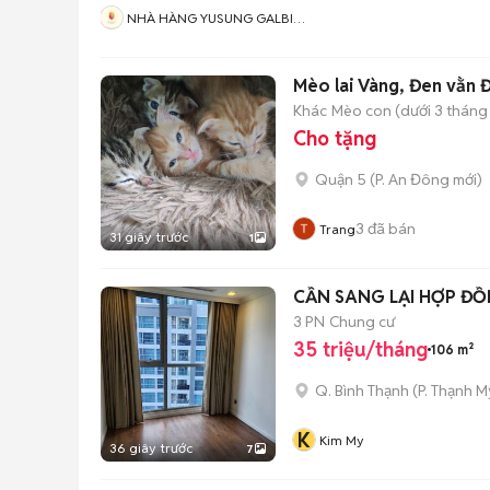
NHÀ HÀNG YUSUNG GALBI
BBQ
Mèo lai Vàng, Đen vằn 
Khác
Mèo con (dưới 3 tháng 
Cho tặng
Quận 5
(
P. An Đông
mới)
3
đã bán
Trang
31 giây trước
1
CẦN SANG LẠI HỢP ĐỒN
3 PN
Chung cư
35 triệu/tháng
106 m²
Q. Bình Thạnh
(
P. Thạnh M
K
Kim My
36 giây trước
7