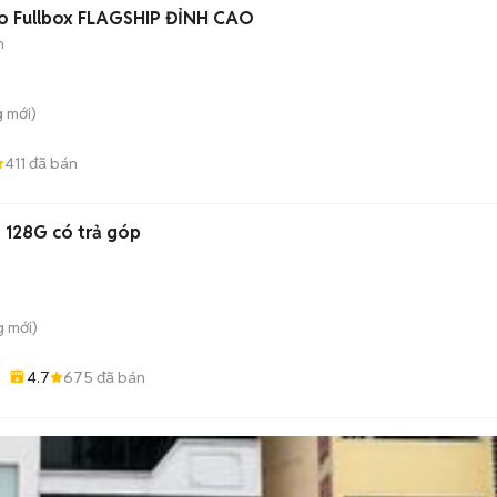
Pro Fullbox FLAGSHIP ĐỈNH CAO
h
g
mới)
411
đã bán
 13 128G có trả góp
g
mới)
4.7
675
đã bán