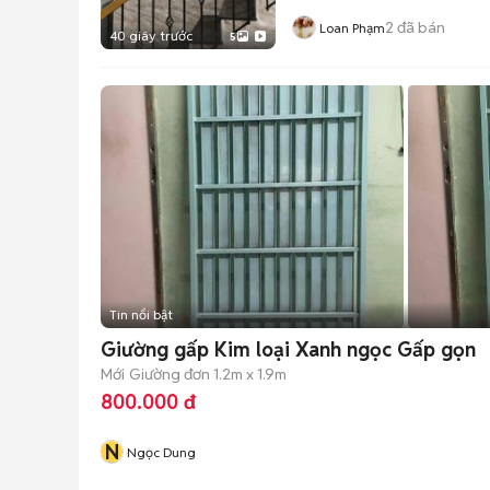
2
đã bán
Loan Phạm
40 giây trước
5
Tin nổi bật
Giường gấp Kim loại Xanh ngọc Gấp gọn
Mới
Giường đơn 1.2m x 1.9m
800.000 đ
N
Ngọc Dung