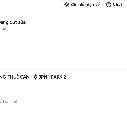
Bấm để hiện số
Chat
Đang dứt sữa
tuổi)
G THUÊ CĂN HỘ 3PN | PARK 2
ỹ Tây
mới)