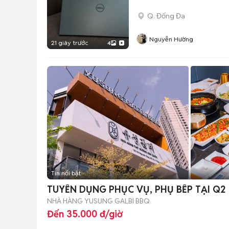
Q. Đống Đa
Nguyễn Hường
21 giây trước
4
Tin nổi bật
TUYỂN DỤNG PHỤC VỤ, PHỤ BẾP TẠI Q2
NHÀ HÀNG YUSUNG GALBI BBQ
Đến 35.000 đ/giờ