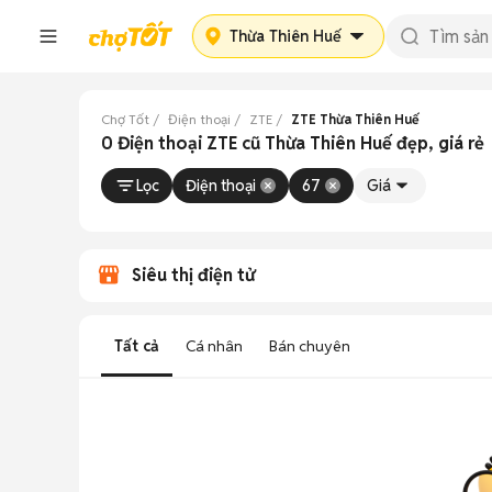
Thừa Thiên Huế
Chợ Tốt
Điện thoại
ZTE
ZTE Thừa Thiên Huế
0 Điện thoại ZTE cũ Thừa Thiên Huế đẹp, giá rẻ
Lọc
Điện thoại
67
Giá
Siêu thị điện tử
Tất cả
Cá nhân
Bán chuyên