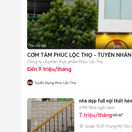
Tin nổi bật
CƠM TẤM PHÚC LỘC THỌ - TUYỂN NHÂN
Công ty cổ phần thực phẩm Phúc Lộc Thọ
Đến 9 triệu/tháng
Tuyển Dụng Phúc Lộc Thọ
nhà đẹp full nội thất 
2 PN
Nhà ngõ, hẻm
7 triệu/tháng
30 m²
Quận 12
(
P. Trung Mỹ Tây