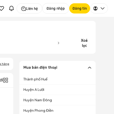
Đăng nhập
Đăng tin
Liên hệ
Xoá
lọc
a hàng
Mua bán điện thoại
Thành phố Huế
ới
Huyện A Lưới
Huyện Nam Đông
Huyện Phong Điền