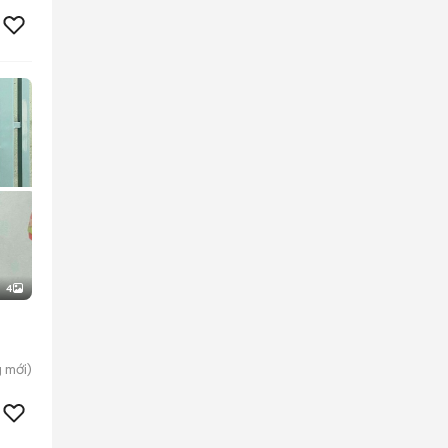
4
g
mới)