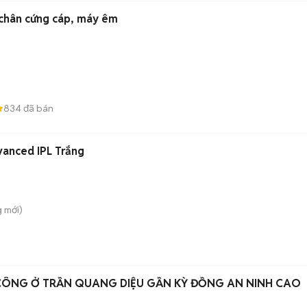
 chân cứng cáp, máy êm
)
834
đã bán
vanced IPL Trắng
g
mới)
CÔNG Ở TRẦN QUANG DIỆU GẦN KỲ ĐỒNG AN NINH CAO