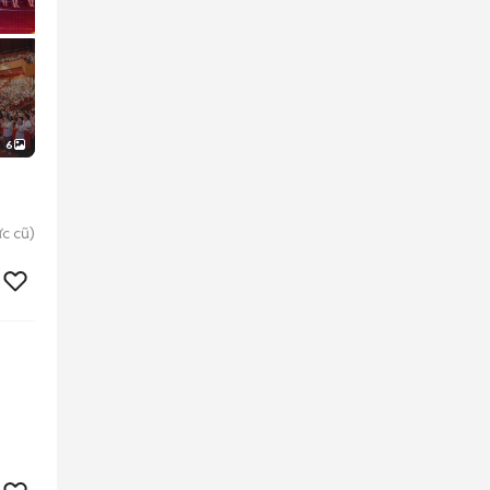
6
c cũ)