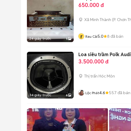
650.000 đ
Xã Minh Thành
(
P. Chơn 
r
5.0
8
đã bán
Rau Cải
24 giây trước
5
Loa siêu trầm Polk Aud
3.500.000 đ
Thị trấn Hóc Môn
4.6
557
đã bán
Lộc Phát
34 giây trước
6