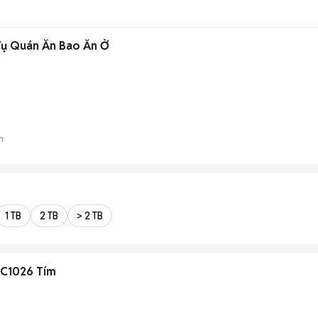
Vụ Quán Ăn Bao Ăn Ở
n
1 TB
2 TB
> 2 TB
 GC1026 Tím