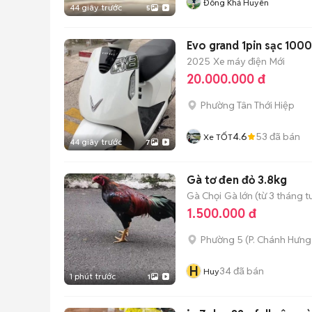
Đông Khả Huyên
44 giây trước
5
Evo grand 1pin sạc 10
2025
Xe máy điện
Mới
20.000.000 đ
Phường Tân Thới Hiệp
4.6
53
đã bán
Xe TỐT
44 giây trước
7
Gà tơ đen đỏ 3.8kg
Gà Chọi
Gà lớn (từ 3 tháng t
1.500.000 đ
Phường 5
(
P. Chánh Hưng
H
34
đã bán
Huy
1 phút trước
1