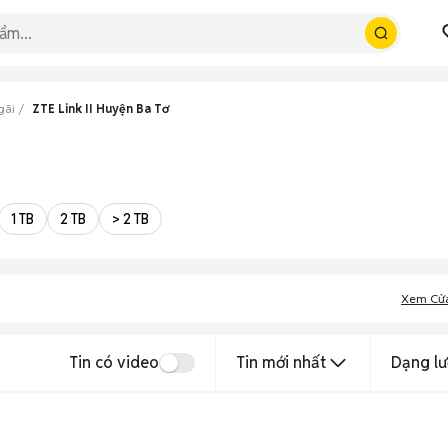
gãi
ZTE Link II Huyện Ba Tơ
1 TB
2 TB
> 2 TB
Xem Cử
Tin có video
Tin mới nhất
Dạng lư