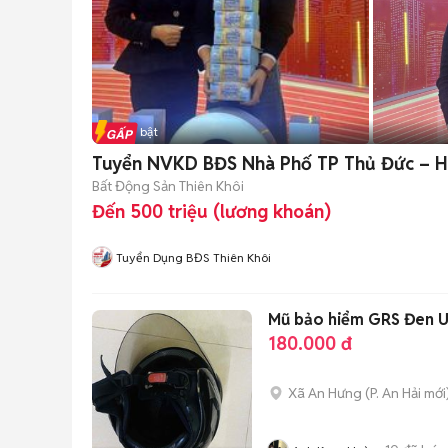
Tin nổi bật
Tuyển NVKD BĐS Nhà Phố TP Thủ Đức – 
Bất Động Sản Thiên Khôi
Đến 500 triệu (lương khoán)
Tuyển Dụng BĐS Thiên Khôi
Mũ bảo hiểm GRS Đen U
180.000 đ
Xã An Hưng
(
P. An Hải
mới