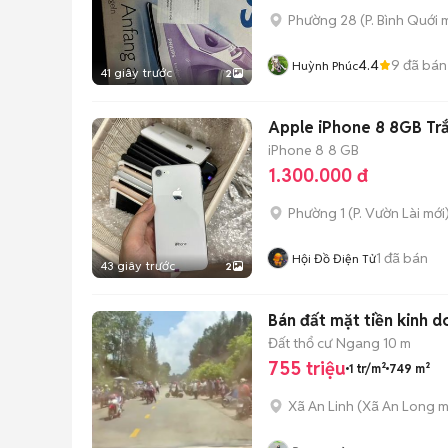
Phường 28
(
P. Bình Quới
m
4.4
9
đã bán
Huỳnh Phúc
41 giây trước
2
Apple iPhone 8 8GB Tr
iPhone 8
8 GB
1.300.000 đ
Phường 1
(
P. Vườn Lài
mới
1
đã bán
Hội Đồ Điện Tử
43 giây trước
2
Bán đất mặt tiền kinh d
Đất thổ cư
Ngang 10 m
755 triệu
1 tr/m²
749 m²
Xã An Linh
(
Xã An Long
m