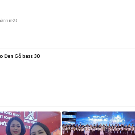
Thành
mới)
io Đen Gỗ bass 30