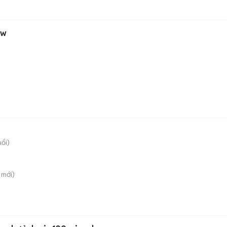
00w
uổi)
mới)