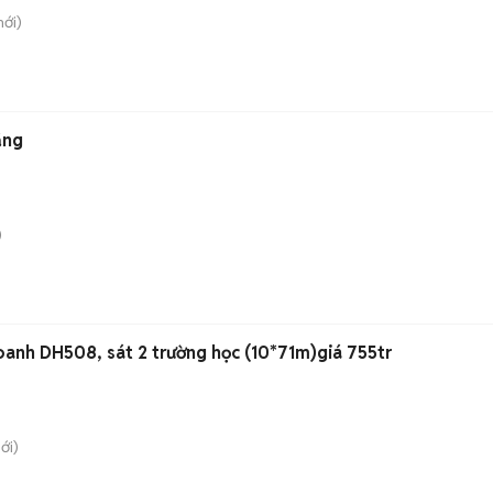
ới)
ắng
)
oanh DH508, sát 2 trường học (10*71m)giá 755tr
ới)