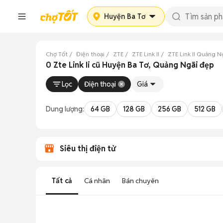
Huyện Ba Tơ
Chợ Tốt
Điện thoại
ZTE
ZTE Link II
ZTE Link II Quảng N
0 Zte Link Ii cũ Huyện Ba Tơ, Quảng Ngãi đẹp
Lọc
Điện thoại
Giá
Dung lượng:
64 GB
128 GB
256 GB
512 GB
Siêu thị điện tử
Tất cả
Cá nhân
Bán chuyên