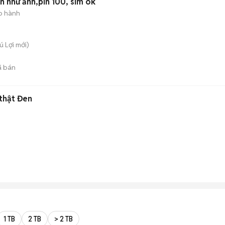
àn như ảnh,pin 100, sim ok
o hành
ú Lợi
mới)
 bán
thật Đen
1 TB
2 TB
> 2 TB