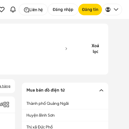
Đăng nhập
Đăng tin
Liên hệ
Xoá
lọc
a hàng
Mua bán đồ điện tử
Thành phố Quảng Ngãi
ới
Huyện Bình Sơn
Thị xã Đức Phổ