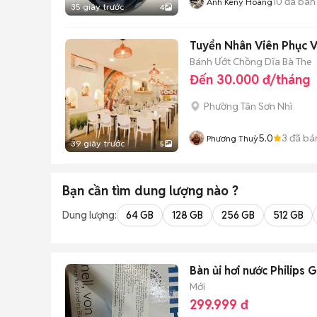
10
đã bán
Anh Keny Hoàng
35 giây trước
4
Tuyển Nhân Viên Phục 
Bánh Ướt Chồng Dĩa Bà The
Đến 30.000 đ/tháng
Phường Tân Sơn Nhì
5.0
3
đã bá
Phương Thuỳ
39 giây trước
5
Bạn cần tìm
dung lượng
nào ?
Dung lượng:
64 GB
128 GB
256 GB
512 GB
Bàn ủi hơi nước Philips
Mới
299.999 đ