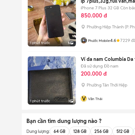
ip 7plus,32g,full vân,m
iPhone 7 Plus
32 GB
Còn bả
850.000 đ
Phường Hiệp Thành
(
P. Ph
4.6
7229
đã
Phước Mobile
1 phút trước
5
Ví da nam Columbia Da 
Đã sử dụng
Đồ nam
200.000 đ
Phường Tân Thới Hiệp
V
Văn Thái
1 phút trước
3
Bạn cần tìm
dung lượng
nào ?
Dung lượng:
64 GB
128 GB
256 GB
512 GB