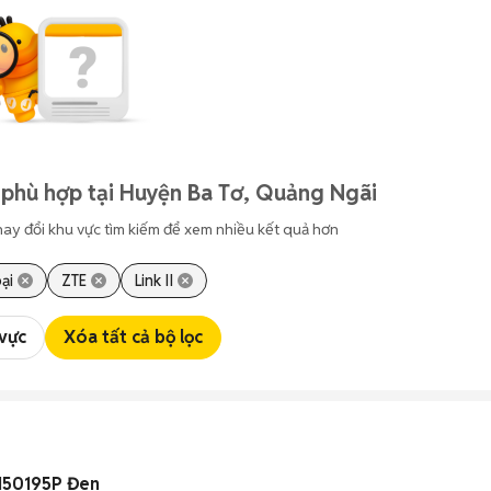
 phù hợp tại Huyện Ba Tơ, Quảng Ngãi
hay đổi khu vực tìm kiếm để xem nhiều kết quả hơn
ại
ZTE
Link II
 vực
Xóa tất cả bộ lọc
M50195P Đen