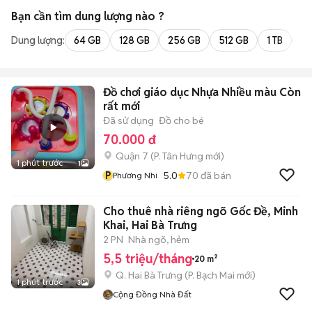
Bạn cần tìm
dung lượng
nào ?
Dung lượng:
64 GB
128 GB
256 GB
512 GB
1 TB
2 
Đồ chơi giáo dục Nhựa Nhiều màu Còn
rất mới
Đã sử dụng
Đồ cho bé
70.000 đ
Quận 7
(
P. Tân Hưng
mới)
1 phút trước
1
P
5.0
70
đã bán
Phương Nhi
Cho thuê nhà riêng ngõ Gốc Đề, Minh
Khai, Hai Bà Trưng
2 PN
Nhà ngõ, hẻm
5,5 triệu/tháng
20 m²
Q. Hai Bà Trưng
(
P. Bạch Mai
mới)
1 phút trước
3
Cộng Đồng Nhà Đất