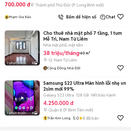
700.000 đ
Thành phố Thủ Đức
(
P. Long Bình
mới)
p
Bấm để hiện số
Chat
Phạm Gia Bảo
Cho thuê nhà mặt phố 7 tầng, 1 tum
Mễ Trì, Nam Từ Liêm
Nhà mặt phố, mặt tiền
38 triệu/tháng
60 m²
Q. Nam Từ Liêm
1 phút trước
5
Cộng Đồng Nhà Đất
Samsung S22 Ultra Màn hình lỗi nhẹ vn
2sim mới 99%
Galaxy S22 Ultra
128 GB
Hết bảo hành
4.250.000 đ
Quận 6
(
P. Bình Tiên
mới)
1 phút trước
5
t
5.0
8
đã bán
Trần Kim Long