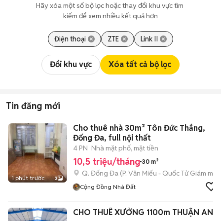
Hãy xóa một số bộ lọc hoặc thay đổi khu vực tìm 
kiếm để xem nhiều kết quả hơn
Điện thoại
ZTE
Link II
Đổi khu vực
Xóa tất cả bộ lọc
Tin đăng mới
Cho thuê nhà 30m² Tôn Đức Thắng,
Đống Đa, full nội thất
4 PN
Nhà mặt phố, mặt tiền
10,5 triệu/tháng
30 m²
Q. Đống Đa
(
P. Văn Miếu - Quốc Tử Giám
mới)
1 phút trước
3
Cộng Đồng Nhà Đất
CHO THUÊ XƯỞNG 1100m THUẬN AN