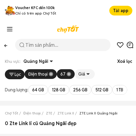
Voucher KFC đến 100k
Tải app
Chỉ có trên app Chợ Tốt
Khu vực:
Quảng Ngãi
Xoá lọc
Điện thoại
67
Giá
Lọc
Dung lượng:
64 GB
128 GB
256 GB
512 GB
1 TB
2 
Chợ Tốt
Điện thoại
ZTE
ZTE Link II
ZTE Link II Quảng Ngãi
0 Zte Link Ii cũ Quảng Ngãi đẹp