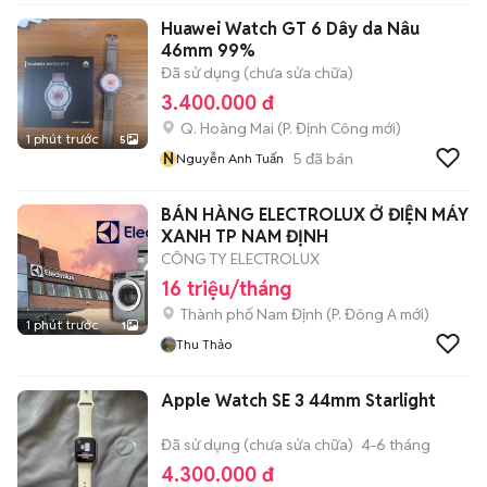
Huawei Watch GT 6 Dây da Nâu
46mm 99%
Đã sử dụng (chưa sửa chữa)
3.400.000 đ
Q. Hoàng Mai
(
P. Định Công
mới)
1 phút trước
5
N
5
đã bán
Nguyễn Anh Tuấn
BÁN HÀNG ELECTROLUX Ở ĐIỆN MÁY
XANH TP NAM ĐỊNH
CÔNG TY ELECTROLUX
16 triệu/tháng
Thành phố Nam Định
(
P. Đông A
mới)
1 phút trước
1
Thu Thảo
Apple Watch SE 3 44mm Starlight
Đã sử dụng (chưa sửa chữa)
4-6 tháng
4.300.000 đ