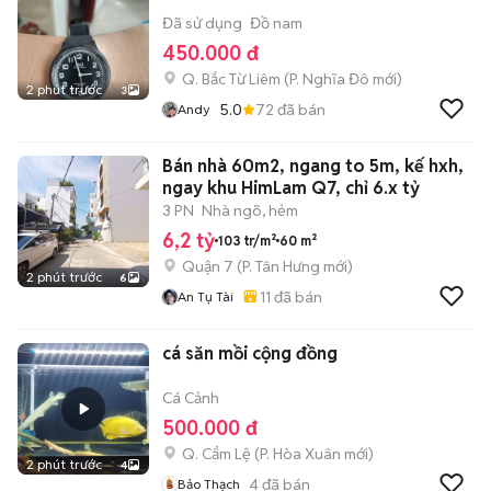
Đã sử dụng
Đồ nam
450.000 đ
Q. Bắc Từ Liêm
(
P. Nghĩa Đô
mới)
2 phút trước
3
5.0
72
đã bán
Andy
Bán nhà 60m2, ngang to 5m, kế hxh,
ngay khu HimLam Q7, chỉ 6.x tỷ
3 PN
Nhà ngõ, hẻm
6,2 tỷ
103 tr/m²
60 m²
Quận 7
(
P. Tân Hưng
mới)
2 phút trước
6
11
đã bán
An Tụ Tài
cá săn mồi cộng đồng
Cá Cảnh
500.000 đ
Q. Cẩm Lệ
(
P. Hòa Xuân
mới)
2 phút trước
4
4
đã bán
Bảo Thạch