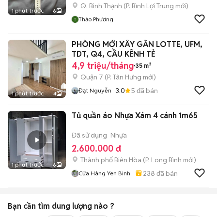
Q. Bình Thạnh
(
P. Bình Lợi Trung
mới)
1 phút trước
6
Thảo Phương
PHÒNG MỚI XÂY GẦN LOTTE, UFM,
TDT, Q4, CẦU KÊNH TẺ
4,9 triệu/tháng
35 m²
Quận 7
(
P. Tân Hưng
mới)
3.0
5
đã bán
Đạt Nguyễn
1 phút trước
4
Tủ quần áo Nhựa Xám 4 cánh 1m65
Đã sử dụng
Nhựa
2.600.000 đ
Thành phố Biên Hòa
(
P. Long Bình
mới)
1 phút trước
6
238
đã bán
Cửa Hàng Yen Binh.
Bạn cần tìm
dung lượng
nào ?