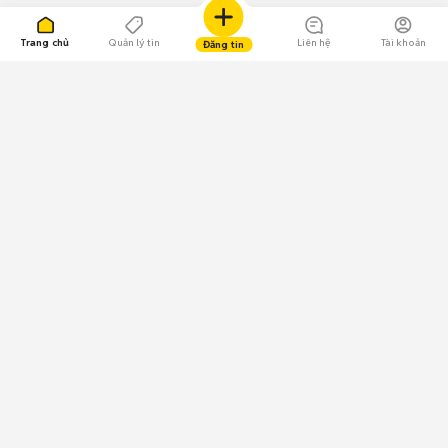
Trang chủ
Quản lý tin
Liên hệ
Tài khoản
Đăng tin
109.000 Bình chọn
Tải ứng dụng Chợ Tốt
Về Chợ Tốt
Quy chế sàn
Chính sách bảo mật
Giải quyết tranh chấp
CÔNG TY TNHH CHỢ TỐT - Người đại diện theo pháp luật:
Nguyễn Trọng Tấn; GPDKKD: 0312120782 do Sở KH & ĐT TP.HCM cấp ngày
11/01/2013;
GPMXH: 185/GP-BTTTT do Bộ Thông tin và Truyền thông
cấp ngày 09/07/2024 - Chịu trách nhiệm
nội dung: Trần Hoàng Ly.
Chính sách sử dụng
Địa chỉ: Tầng 18, Toà nhà UOA, Số 6 đường Tân Trào, Phường Tân Mỹ,