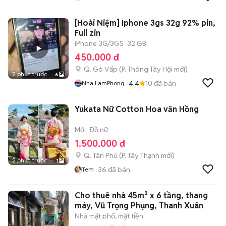
[Hoài Niệm] Iphone 3gs 32g 92% pin,
Full zin
iPhone 3G/3GS
32 GB
450.000 đ
Q. Gò Vấp
(
P. Thông Tây Hội
mới)
2 phút trước
6
4.4
10
đã bán
Nha LamPhong
Yukata Nữ Cotton Hoa văn Hồng
Mới
Đồ nữ
1.500.000 đ
Q. Tân Phú
(
P. Tây Thạnh
mới)
2 phút trước
1
36
đã bán
Tem
Cho thuê nhà 45m² x 6 tầng, thang
máy, Vũ Trọng Phụng, Thanh Xuân
Nhà mặt phố, mặt tiền