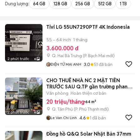
Dung lượng:
64 GB
128 GB
256 GB
512 GB
1 TB
2 
Tivi LG 55UN7290PTF 4K Indonesia
55 – 64 inch
1 tháng
3.600.000 đ
Q. Hai Bà Trưng
(
P. Bạch Mai
mới)
2 phút trước
6
3.0
51
đã bán
ĐIỆN TỬ MAI ANH
CHO THUÊ NHÀ NC 2 MẶT TIỀN
TRƯỚC SAU Q.TP gần trường phan
chu trinh
Văn phòng
Hoàn thiện cơ bản
20 triệu/tháng
64 m²
Q. Tân Phú
(
P. Phú Thạnh
mới)
2 phút trước
6
4.6
1
đã bán
Le Van Chi Linh
Đồng hồ Q&Q Solar Nhật Bản 37mm