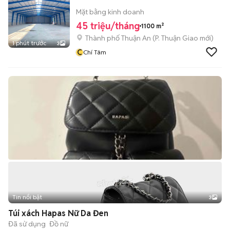
Mặt bằng kinh doanh
45 triệu/tháng
1100 m²
Thành phố Thuận An
(
P. Thuận Giao
mới)
1 phút trước
3
C
Chí Tâm
Tin nổi bật
3
Túi xách Hapas Nữ Da Đen
Đã sử dụng
Đồ nữ