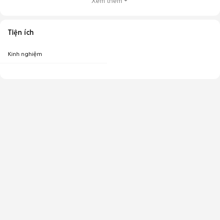
Xem thêm
Tiện ích
Kinh nghiệm