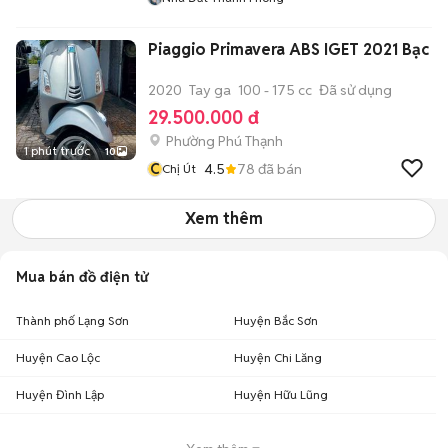
Piaggio Primavera ABS IGET 2021 Bạc
2020
Tay ga
100 - 175 cc
Đã sử dụng
29.500.000 đ
Phường Phú Thạnh
1 phút trước
10
C
4.5
78
đã bán
Chị Út
Xem thêm
Mua bán đồ điện tử
Thành phố Lạng Sơn
Huyện Bắc Sơn
Huyện Cao Lộc
Huyện Chi Lăng
Huyện Đình Lập
Huyện Hữu Lũng