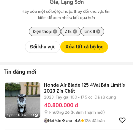
Gia, Lạng Sơn
Hãy xóa một số bộ lọc hoặc thay đổi khu vực tìm 
kiếm để xem nhiều kết quả hơn
Điện thoại
ZTE
Link II
Đổi khu vực
Xóa tất cả bộ lọc
Tin đăng mới
Honda Air Blade 125 4Val Bản Limitis
2023 Zin Chất
2023
Tay ga
100 - 175 cc
Đã sử dụng
40.800.000 đ
Phường 26
(
P. Bình Thạnh
mới)
1 phút trước
12
4.6
128
đã bán
Mai Văn Giang