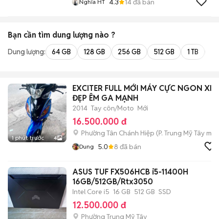
4.3
14
đã bán
Nghĩa HT
Bạn cần tìm
dung lượng
nào ?
Dung lượng:
64 GB
128 GB
256 GB
512 GB
1 TB
2 
EXCITER FULL MỚI MÁY CỰC NGON XE
ĐẸP ÊM GA MẠNH
2014
Tay côn/Moto
Mới
16.500.000 đ
Phường Tân Chánh Hiệp
(
P. Trung Mỹ Tây
mới
1 phút trước
4
5.0
8
đã bán
Dung
ASUS TUF FX506HCB i5-11400H
16GB/512GB/Rtx3050
Intel Core i5
16 GB
512 GB
SSD
12.500.000 đ
Phường Trung Mỹ Tây