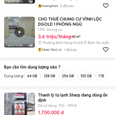
1 phút trước
4
h
3
đã bán
Hoangthao
CHO THUÊ CHUNG CƯ VĨNH LỘC
DGOLD 1 PHÒNG NGỦ
1 PN
Chung cư
3,6 triệu/tháng
40 m²
Phường Bình Hưng Hoà B
(
P. Bình Tân
mới)
1 phút trước
6
T
1
đã bán
TRAN TRUC LY
Bạn cần tìm
dung lượng
nào ?
Dung lượng:
64 GB
128 GB
256 GB
512 GB
1 TB
2 
Thanh lý tủ lạnh Sharp đang dùng ổn
định
Đã sử dụng
150 - 199 lít
1.700.000 đ