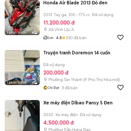
Honda Air Blade 2013 Đỏ đen
2013
Tay ga
100 - 175 cc
Đã sử dụng
11.200.000 đ
Xã Vĩnh Lộc A
1 phút trước
8
4.8
330
đã bán
Son
Truyện tranh Doremon 14 cuốn
Đã sử dụng
200.000 đ
Phường Tân Thành
(
P. Phú Thọ Hòa
mới)
1 phút trước
2
C
3
đã bán
Chị Đạt
Xe máy điện Dibao Pansy S Đen
2020
Xe máy điện
Đã sử dụng
4.500.000 đ
Phường Trần Hưng Đạo