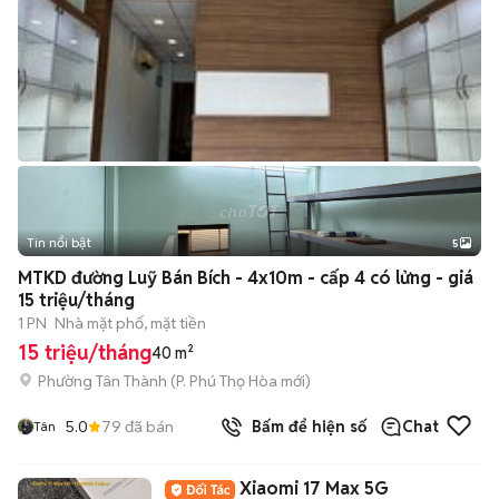
Tin nổi bật
5
MTKD đường Luỹ Bán Bích - 4x10m - cấp 4 có lửng - giá
15 triệu/tháng
1 PN
Nhà mặt phố, mặt tiền
15 triệu/tháng
40 m²
Phường Tân Thành
(
P. Phú Thọ Hòa
mới)
5.0
79
đã bán
Bấm để hiện số
Chat
Tân
Xiaomi 17 Max 5G