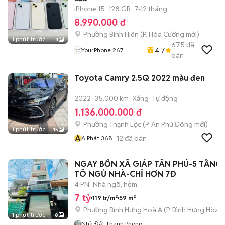
iPhone 15
128 GB
7-12 tháng
8.990.000 đ
Phường Bình Hiên
(
P. Hòa Cường
mới)
1 phút trước
4
675
đã
4.7
YourPhone 267
bán
Nguyễn Hoàng-Hải
Châu-Đà Nẵng
Toyota Camry 2.5Q 2022 màu đen
2022
35.000 km
Xăng
Tự động
1.136.000.000 đ
Phường Thạnh Lộc
(
P. An Phú Đông
mới)
1 phút trước
15
A
12
đã bán
A Phát 368
NGAY BỐN XÃ GIÁP TÂN PHÚ-5 TẦNG
TÔ NGỦ NHÀ-CHỈ HƠN 7Đ
4 PN
Nhà ngõ, hẻm
7 tỷ
119 tr/m²
59 m²
Phường Bình Hưng Hoà A
(
P. Bình Hưng Hòa
m
1 phút trước
8
Nhà Đất Thanh Phong