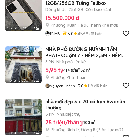
12GB/256GB Trắng Fullbox
Dòng khác
256 GB
Còn bảo hành
15.500.000 đ
Phường Xuân Hà
(
P. Thanh Khê
mới)
1 phút trước
5
5.0
4569
đã bán
Tú MB
NHÀ PHỐ ĐƯỜNG HUỲNH TẤN
PHÁT- QUẬN 7 - HẺM 3,5M - HẺM
THÔNG.
3 PN
Nhà phố liền kề
5,95 tỷ
114 tr/m²
52 m²
Phường Phú Thuận
1 phút trước
12
5.0
118
đã bán
Nguyen Thành
nhà mới đẹp 5 x 20 có 5pn 6wc sân
thượng
5 PN
Nhà biệt thự
25 triệu/tháng
100 m²
Phường Bình Trị Đông B
(
P. An Lạc
mới)
1 phút trước
6