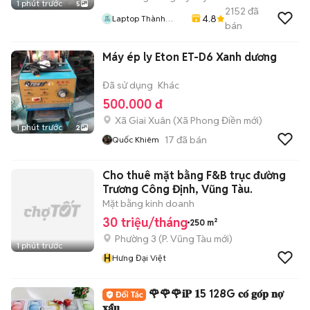
1 phút trước
5
2152
đã
4.8
Laptop Thành
bán
Thịnh
Máy ép ly Eton ET-D6 Xanh dương
Đã sử dụng
Khác
500.000 đ
Xã Giai Xuân
(
Xã Phong Điền
mới)
1 phút trước
2
17
đã bán
Quốc Khiêm
Cho thuê mặt bằng F&B trục đường
Trương Công Định, Vũng Tàu.
Mặt bằng kinh doanh
30 triệu/tháng
250 m²
Phường 3
(
P. Vũng Tàu
mới)
1 phút trước
H
Hưng Đại Việt
🌹🌹🌹𝐢𝐏 𝟏5 128G 𝐜𝐨́ 𝐠𝐨́𝐩 𝐧𝐨̛̣
𝐱𝐚̂́𝐮