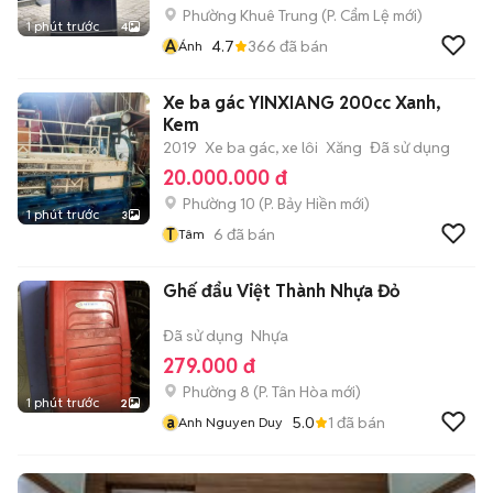
Phường Khuê Trung
(
P. Cẩm Lệ
mới)
1 phút trước
4
Á
4.7
366
đã bán
Ánh
Xe ba gác YINXIANG 200cc Xanh,
Kem
2019
Xe ba gác, xe lôi
Xăng
Đã sử dụng
20.000.000 đ
Phường 10
(
P. Bảy Hiền
mới)
1 phút trước
3
T
6
đã bán
Tâm
Ghế đẩu Việt Thành Nhựa Đỏ
Đã sử dụng
Nhựa
279.000 đ
Phường 8
(
P. Tân Hòa
mới)
1 phút trước
2
a
5.0
1
đã bán
Anh Nguyen Duy