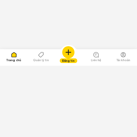
Trang chủ
Quản lý tin
Liên hệ
Tài khoản
Đăng tin
109.000 Bình chọn
Tải ứng dụng Chợ Tốt
Về Chợ Tốt
Quy chế sàn