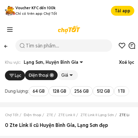
Voucher KFC đến 100k
Tải app
Chỉ có trên app Chợ Tốt
Khu vực:
Lạng Sơn, Huyện Bình Gia
Xoá lọc
Điện thoại
Giá
Lọc
Dung lượng:
64 GB
128 GB
256 GB
512 GB
1 TB
2 
Chợ Tốt
Điện thoại
ZTE
ZTE Link II
ZTE Link II Lạng Sơn
ZTE Link I
0 Zte Link Ii cũ Huyện Bình Gia, Lạng Sơn đẹp