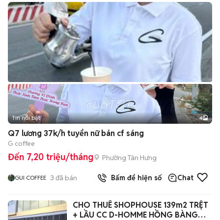
Tin nổi bật
4
Q7 lương 37k/h tuyển nữ bán cf sáng
G coffee
Đến 7,20 triệu/tháng
Phường Tân Hưng
3
đã bán
Bấm để hiện số
Chat
GUI COFFEE
CHO THUÊ SHOPHOUSE 139m2 TRỆT
+ LẦU CC D-HOMME HỒNG BÀNG