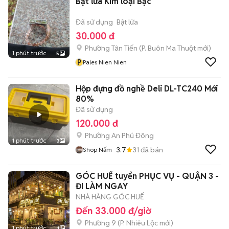
Bật lửa Kim loại Bạc
Đã sử dụng
Bật lửa
30.000 đ
Phường Tân Tiến
(
P. Buôn Ma Thuột
mới)
1 phút trước
5
P
Pales Nien Nien
Hộp đựng đồ nghề Deli DL-TC240 Mới
80%
Đã sử dụng
120.000 đ
Phường An Phú Đông
1 phút trước
3
3.7
31
đã bán
Shop Nấm
GÓC HUẾ tuyển PHỤC VỤ - QUẬN 3 -
ĐI LÀM NGAY
NHÀ HÀNG GÓC HUẾ
Đến 33.000 đ/giờ
Phường 9
(
P. Nhiêu Lộc
mới)
1 phút trước
1