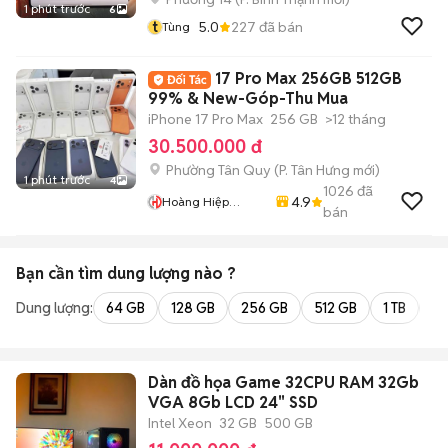
1 phút trước
6
t
5.0
227
đã bán
Tùng
17 Pro Max 256GB 512GB
99% & New-Góp-Thu Mua
iPhone 17 Pro Max
256 GB
>12 tháng
30.500.000 đ
Phường Tân Quy
(
P. Tân Hưng
mới)
1 phút trước
4
1026
đã
4.9
Hoàng Hiệp
bán
Mobile
Bạn cần tìm
dung lượng
nào ?
Dung lượng:
64 GB
128 GB
256 GB
512 GB
1 TB
2 
Dàn đồ họa Game 32CPU RAM 32Gb
VGA 8Gb LCD 24" SSD
Intel Xeon
32 GB
500 GB