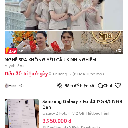
Tin nổi bật
5
NGHỀ SPA KHÔNG YÊU CẦU KINH NGHIỆM
Miyabi Spa
Đến 30 triệu/ngày
Phường 12
(
P. Hòa Hưng
mới)
Bấm để hiện số
Chat
Minh Trúc
Samsung Galaxy Z Fold4 12GB/512GB
Đen
Galaxy Z Fold4
512 GB
Hết bảo hành
3.950.000 đ
Phường 14
(
P. Bình Thạnh
mới)