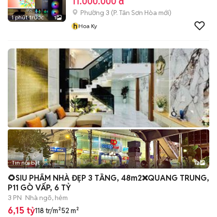
11.000.000 đ
Phường 3
(
P. Tân Sơn Hòa
mới)
1 phút trước
1
h
Hoa Ky
Tin nổi bật
12
+
2
🌻SIU PHẨM NHÀ ĐẸP 3 TẦNG, 48m2❌QUANG TRUNG,
P11 GÒ VẤP, 6 TỶ
3 PN
Nhà ngõ, hẻm
6,15 tỷ
118 tr/m²
52 m²