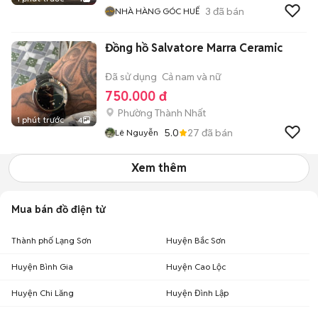
3
đã bán
NHÀ HÀNG GÓC HUẾ
Đồng hồ Salvatore Marra Ceramic
Đã sử dụng
Cả nam và nữ
750.000 đ
Phường Thành Nhất
1 phút trước
4
5.0
27
đã bán
Lê Nguyễn
Xem thêm
Mua bán đồ điện tử
Thành phố Lạng Sơn
Huyện Bắc Sơn
Huyện Bình Gia
Huyện Cao Lộc
Huyện Chi Lăng
Huyện Đình Lập