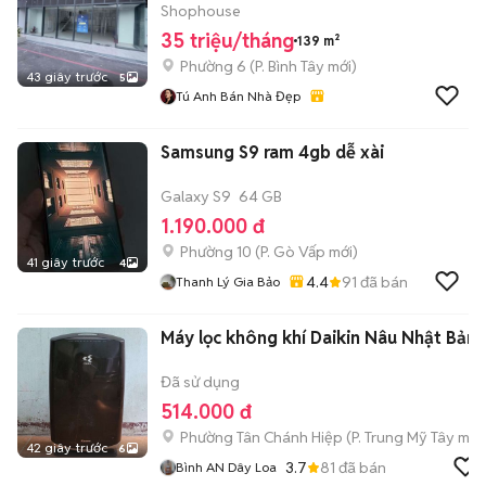
QUẬN 6 35tr
Shophouse
35 triệu/tháng
139 m²
Phường 6
(
P. Bình Tây
mới)
43 giây trước
5
Tú Anh Bán Nhà Đẹp
Samsung S9 ram 4gb dễ xài
Galaxy S9
64 GB
1.190.000 đ
Phường 10
(
P. Gò Vấp
mới)
41 giây trước
4
4.4
91
đã bán
Thanh Lý Gia Bảo
Máy lọc không khí Daikin Nâu Nhật Bản
Đã sử dụng
514.000 đ
Phường Tân Chánh Hiệp
(
P. Trung Mỹ Tây
mới
42 giây trước
6
3.7
81
đã bán
Bình AN Dây Loa