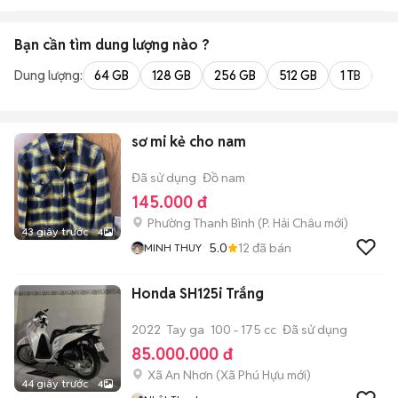
Bạn cần tìm
dung lượng
nào ?
Dung lượng:
64 GB
128 GB
256 GB
512 GB
1 TB
2 
sơ mi kẻ cho nam
Đã sử dụng
Đồ nam
145.000 đ
Phường Thanh Bình
(
P. Hải Châu
mới)
43 giây trước
4
5.0
12
đã bán
MINH THUY
Honda SH125i Trắng
2022
Tay ga
100 - 175 cc
Đã sử dụng
85.000.000 đ
Xã An Nhơn
(
Xã Phú Hựu
mới)
44 giây trước
4