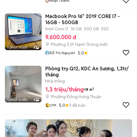
Nhật Thanh
Macbook Pro 16" 2019 CORE I7 -
16GB - 500GB
Intel Core i7
16 GB
500 GB
SSD
9.600.000 đ
Phường 3
(
P. Hạnh Thông
mới)
1 phút trước
6
5.0
Đỗ Thị Nguyên
Phòng trọ Q12, KDC An Sương, 1,3tr/
tháng
Nhà trống
1,3 triệu/tháng
18 m²
Phường Đông Hưng Thuận
1 phút trước
5
L
5.0
3
đã bán
LYM