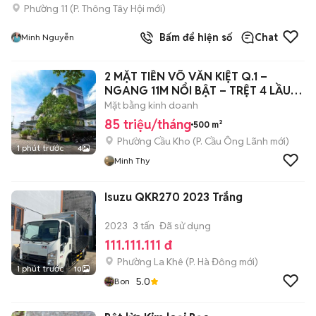
Phường 11
(
P. Thông Tây Hội
mới)
Bấm để hiện số
Chat
Minh Nguyễn
2 MẶT TIỀN VÕ VĂN KIỆT Q.1 –
NGANG 11M NỔI BẬT – TRỆT 4 LẦU
ST 🔥
Mặt bằng kinh doanh
85 triệu/tháng
500 m²
Phường Cầu Kho
(
P. Cầu Ông Lãnh
mới)
1 phút trước
4
Minh Thy
Isuzu QKR270 2023 Trắng
2023
3 tấn
Đã sử dụng
111.111.111 đ
Phường La Khê
(
P. Hà Đông
mới)
1 phút trước
10
5.0
Bon