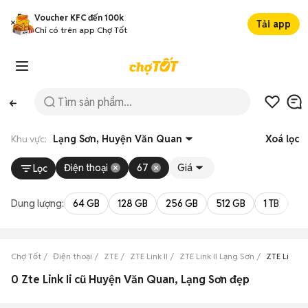
Voucher KFC đến 100k
Tải app
Chỉ có trên app Chợ Tốt
Khu vực:
Lạng Sơn, Huyện Văn Quan
Xoá lọc
Điện thoại
67
Giá
Lọc
Dung lượng:
64 GB
128 GB
256 GB
512 GB
1 TB
2 
Chợ Tốt
Điện thoại
ZTE
ZTE Link II
ZTE Link II Lạng Sơn
ZTE Link I
0 Zte Link Ii cũ Huyện Văn Quan, Lạng Sơn đẹp