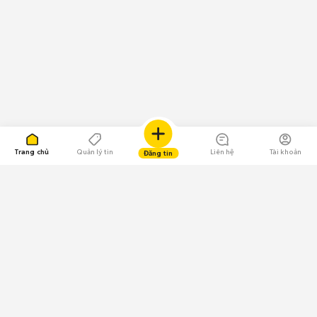
Trang chủ
Quản lý tin
Liên hệ
Tài khoản
Đăng tin
109.000 Bình chọn
Tải ứng dụng Chợ Tốt