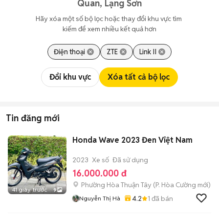
Quan, Lạng Sơn
Hãy xóa một số bộ lọc hoặc thay đổi khu vực tìm 
kiếm để xem nhiều kết quả hơn
Điện thoại
ZTE
Link II
Đổi khu vực
Xóa tất cả bộ lọc
Tin đăng mới
Honda Wave 2023 Đen Việt Nam
2023
Xe số
Đã sử dụng
16.000.000 đ
Phường Hòa Thuận Tây
(
P. Hòa Cường
mới)
41 giây trước
9
4.2
1
đã bán
Nguyễn Thị Hà