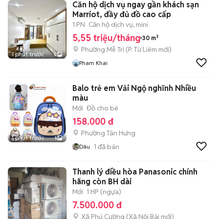
Căn hộ dịch vụ ngay gần khách sạn
Marriot, đầy đủ đồ cao cấp
1 PN
Căn hộ dịch vụ, mini
5,55 triệu/tháng
30 m²
Phường Mễ Trì
(
P. Từ Liêm
mới)
1 phút trước
5
Pham Khai
Balo trẻ em Vải Ngộ nghĩnh Nhiều
màu
Mới
Đồ cho bé
158.000 đ
Phường Tân Hưng
1 phút trước
1
1
đã bán
Dâu
Thanh lý điều hòa Panasonic chính
hãng còn BH dài
Mới
1 HP (ngựa)
7.500.000 đ
Xã Phú Cường
(
Xã Nội Bài
mới)