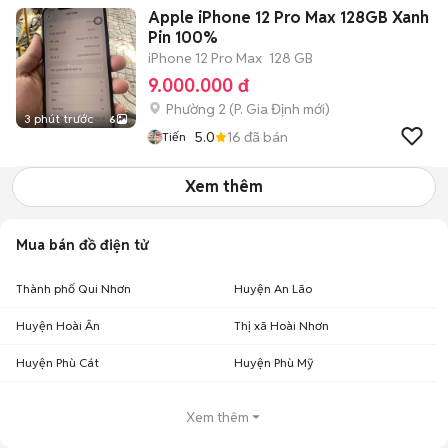
Apple iPhone 12 Pro Max 128GB Xanh
Pin 100%
iPhone 12 Pro Max
128 GB
9.000.000 đ
Phường 2
(
P. Gia Định
mới)
3 phút trước
6
5.0
16
đã bán
Tiến
Xem thêm
Mua bán đồ điện tử
Thành phố Qui Nhơn
Huyện An Lão
Huyện Hoài Ân
Thị xã Hoài Nhơn
Huyện Phù Cát
Huyện Phù Mỹ
Xem thêm