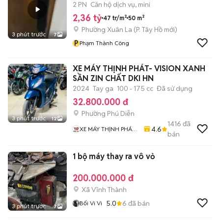
2 PN
Căn hộ dịch vụ, mini
2,36 tỷ
47 tr/m²
50 m²
Phường Xuân La
(
P. Tây Hồ
mới)
3 phút trước
7
P
Phạm Thành Công
XE MÁY THỊNH PHÁT- VISION XANH
SẦN ZIN CHẤT DKI HN
2024
Tay ga
100 - 175 cc
Đã sử dụng
32.800.000 đ
Phường Phú Diễn
3 phút trước
12
1416
đã
4.6
XE MÁY THỊNH PHÁT
bán
XE LƯỚT GIÁ RẺ
1 bộ máy thay ra vô vỏ
200.000.000 đ
Xã Vĩnh Thành
5.0
6
đã bán
Bối Vi Vi
3 phút trước
7