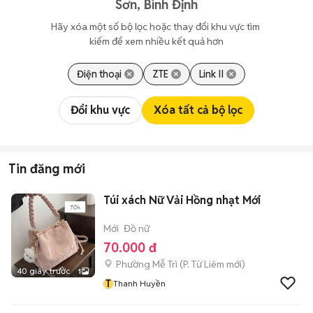
Sơn, Bình Định
Hãy xóa một số bộ lọc hoặc thay đổi khu vực tìm 
kiếm để xem nhiều kết quả hơn
Điện thoại
ZTE
Link II
Đổi khu vực
Xóa tất cả bộ lọc
Tin đăng mới
Túi xách Nữ Vải Hồng nhạt Mới
Mới
Đồ nữ
70.000 đ
Phường Mễ Trì
(
P. Từ Liêm
mới)
40 giây trước
1
T
Thanh Huyền