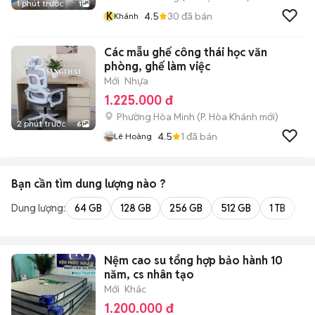
1 phút trước
1
K
4.5
30
đã bán
Khánh
Các mẫu ghế công thái học văn
phòng, ghế làm việc
Mới
Nhựa
1.225.000 đ
Phường Hòa Minh
(
P. Hòa Khánh
mới)
2 phút trước
6
4.5
1
đã bán
Lê Hoàng
Bạn cần tìm
dung lượng
nào ?
Dung lượng:
64 GB
128 GB
256 GB
512 GB
1 TB
2 
Nệm cao su tổng hợp bảo hành 10
năm, cs nhân tạo
Mới
Khác
1.200.000 đ