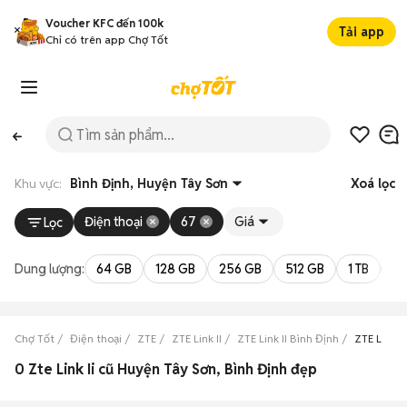
Voucher KFC đến 100k
Tải app
Chỉ có trên app Chợ Tốt
Khu vực:
Bình Định, Huyện Tây Sơn
Xoá lọc
Điện thoại
67
Giá
Lọc
Dung lượng:
64 GB
128 GB
256 GB
512 GB
1 TB
2 
Chợ Tốt
Điện thoại
ZTE
ZTE Link II
ZTE Link II Bình Định
ZTE Link I
0 Zte Link Ii cũ Huyện Tây Sơn, Bình Định đẹp