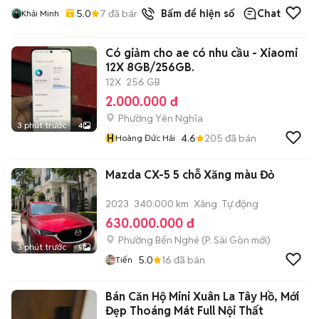
5.0
7
đã bán
Bấm để hiện số
Chat
Khải Minh
Có giảm cho ae có nhu cầu - Xiaomi
12X 8GB/256GB.
12X
256 GB
2.000.000 đ
Phường Yên Nghĩa
3 phút trước
4
H
4.6
205
đã bán
Hoàng Đức Hải
Mazda CX-5 5 chỗ Xăng màu Đỏ
2023
340.000 km
Xăng
Tự động
630.000.000 đ
Phường Bến Nghé
(
P. Sài Gòn
mới)
3 phút trước
5
5.0
16
đã bán
Tiến
Bán Căn Hộ Mini Xuân La Tây Hồ, Mới
Đẹp Thoáng Mát Full Nội Thất