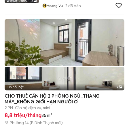
2 phút trước
4
H
2
đã bán
Hoang Vu
Tin nổi bật
7
+
2
CHO THUÊ CĂN HỘ 2 PHÒNG NGỦ_THANG
MÁY_KHÔNG GIỚI HẠN NGƯỜI Ở
2 PN
Căn hộ dịch vụ, mini
8,8 triệu/tháng
35 m²
Phường 14
(
P. Bình Thạnh
mới)