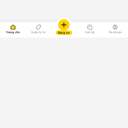
Trang chủ
Quản lý tin
Liên hệ
Tài khoản
Đăng tin
109.000 Bình chọn
Tải ứng dụng Chợ Tốt
Về Chợ Tốt
Quy chế sàn
Chính sách bảo mật
Giải quyết tranh chấp
CÔNG TY TNHH CHỢ TỐT - Người đại diện theo pháp luật:
Nguyễn Trọng Tấn; GPDKKD: 0312120782 do Sở KH & ĐT TP.HCM cấp ngày
11/01/2013;