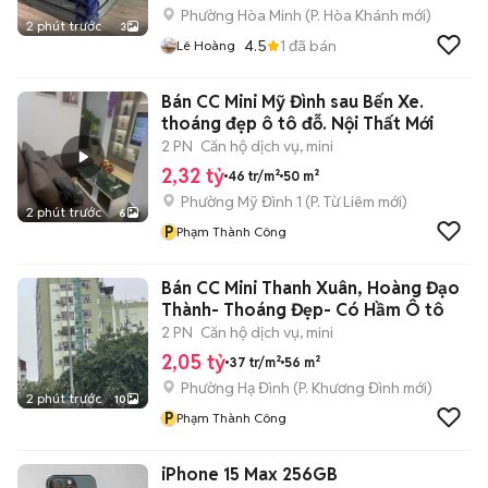
Phường Hòa Minh
(
P. Hòa Khánh
mới)
2 phút trước
3
4.5
1
đã bán
Lê Hoàng
Bán CC Mini Mỹ Đình sau Bến Xe.
thoáng đẹp ô tô đỗ. Nội Thất Mới
2 PN
Căn hộ dịch vụ, mini
2,32 tỷ
46 tr/m²
50 m²
Phường Mỹ Đình 1
(
P. Từ Liêm
mới)
2 phút trước
6
P
Phạm Thành Công
Bán CC Mini Thanh Xuân, Hoàng Đạo
Thành- Thoáng Đẹp- Có Hầm Ô tô
2 PN
Căn hộ dịch vụ, mini
2,05 tỷ
37 tr/m²
56 m²
Phường Hạ Đình
(
P. Khương Đình
mới)
2 phút trước
10
P
Phạm Thành Công
iPhone 15 Max 256GB