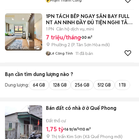
P
Phạm Thành Công
1PN TÁCH BẾP NGAY SÂN BAY FULL
NT AN NINH ĐẦY ĐỦ TIỆN NGHI TÂN
BÌNH
1 PN
Căn hộ dịch vụ, mini
7 triệu/tháng
30 m²
Phường 2
(
P. Tân Sơn Hòa
mới)
2 phút trước
9
11
đã bán
Lê Công Tính
Bạn cần tìm
dung lượng
nào ?
Dung lượng:
64 GB
128 GB
256 GB
512 GB
1 TB
2 
Bán đất có nhà ở ở Quế Phong
Đất thổ cư
1,75 tỷ
16 tr/m²
110 m²
Thị trấn Kim Sơn
(
Xã Quế Phong
mới)