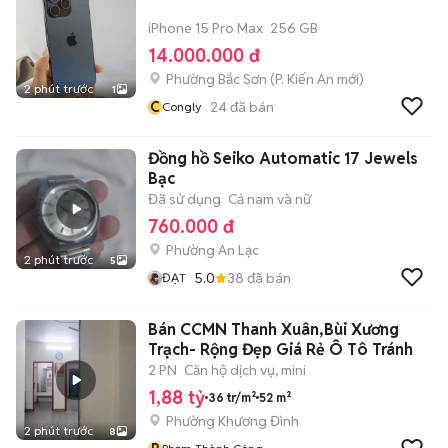
iPhone 15 Pro Max
256 GB
14.000.000 đ
Phường Bắc Sơn
(
P. Kiến An
mới)
2 phút trước
1
C
24
đã bán
Congly
Đồng hồ Seiko Automatic 17 Jewels
Bạc
Đã sử dụng
Cả nam và nữ
760.000 đ
Phường An Lạc
2 phút trước
5
5.0
38
đã bán
ĐẠT
Bán CCMN Thanh Xuân,Bùi Xương
Trạch- Rộng Đẹp Giá Rẻ Ô Tô Tránh
2 PN
Căn hộ dịch vụ, mini
1,88 tỷ
36 tr/m²
52 m²
Phường Khương Đình
2 phút trước
8