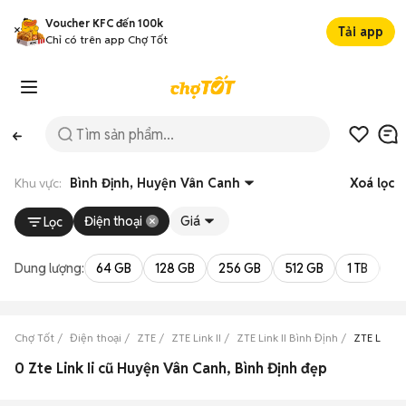
Voucher KFC đến 100k
Tải app
Chỉ có trên app Chợ Tốt
Khu vực:
Bình Định, Huyện Vân Canh
Xoá lọc
Điện thoại
Giá
Lọc
Dung lượng:
64 GB
128 GB
256 GB
512 GB
1 TB
2 
Chợ Tốt
Điện thoại
ZTE
ZTE Link II
ZTE Link II Bình Định
ZTE Link 
0 Zte Link Ii cũ Huyện Vân Canh, Bình Định đẹp