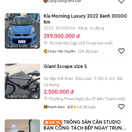
Cộng Đồng Nhà Đất
Kia Morning Luxury 2022 Xanh 30000
km
2022
30.000 km
Xăng
Tự động
299.000.000 đ
Thị trấn Núi Sập
(
Xã Thoại Sơn
mới)
9 phút trước
20
C
128
đã bán
Châu Văn Quyền
Giant Escape size S
Xe đạp thể thao
Đài Loan
S (46.5 cm)
Đã
sử dụng
2.500.000 đ
9 phút trước
5
Phường Phạm Ngũ Lão
(
P. Bến Thành
mới)
M
4.9
58
đã bán
Manh Kien
TRỐNG SẴN CĂN STUDIO
BAN CÔNG TÁCH BẾP NGAY TRUNG