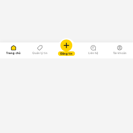
Trang chủ
Quản lý tin
Liên hệ
Tài khoản
Đăng tin
109.000 Bình chọn
Tải ứng dụng Chợ Tốt
Về Chợ Tốt
Quy chế sàn