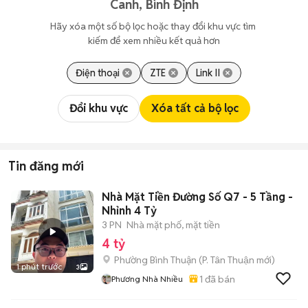
Canh, Bình Định
Hãy xóa một số bộ lọc hoặc thay đổi khu vực tìm 
kiếm để xem nhiều kết quả hơn
Điện thoại
ZTE
Link II
Đổi khu vực
Xóa tất cả bộ lọc
Tin đăng mới
Nhà Mặt Tiền Đường Số Q7 - 5 Tầng -
Nhỉnh 4 Tỷ
3 PN
Nhà mặt phố, mặt tiền
4 tỷ
Phường Bình Thuận
(
P. Tân Thuận
mới)
1 phút trước
3
1
đã bán
Phương Nhà Nhiều