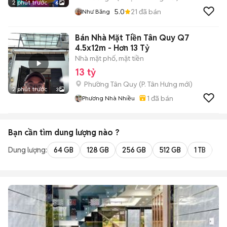
2 phút trước
6
5.0
21
đã bán
Như Băng
Bán Nhà Mặt Tiền Tân Quy Q7
4.5x12m - Hơn 13 Tỷ
Nhà mặt phố, mặt tiền
13 tỷ
Phường Tân Quy
(
P. Tân Hưng
mới)
2 phút trước
3
1
đã bán
Phương Nhà Nhiều
Bạn cần tìm
dung lượng
nào ?
Dung lượng:
64 GB
128 GB
256 GB
512 GB
1 TB
2 