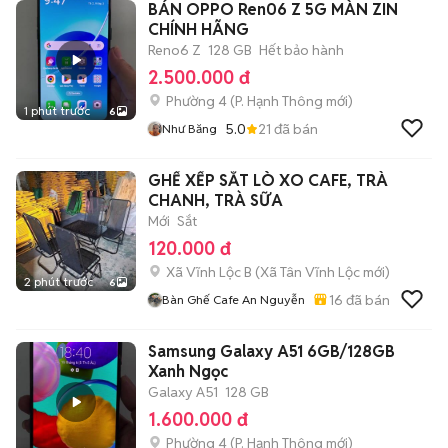
BÁN OPPO Ren06 Z 5G MÀN ZIN
CHÍNH HÃNG
Reno6 Z
128 GB
Hết bảo hành
2.500.000 đ
Phường 4
(
P. Hạnh Thông
mới)
1 phút trước
6
5.0
21
đã bán
Như Băng
GHẾ XẾP SẮT LÒ XO CAFE, TRÀ
CHANH, TRÀ SỮA
Mới
Sắt
120.000 đ
Xã Vĩnh Lộc B
(
Xã Tân Vĩnh Lộc
mới)
2 phút trước
6
16
đã bán
Bàn Ghế Cafe An Nguyễn
Samsung Galaxy A51 6GB/128GB
Xanh Ngọc
Galaxy A51
128 GB
1.600.000 đ
Phường 4
(
P. Hạnh Thông
mới)