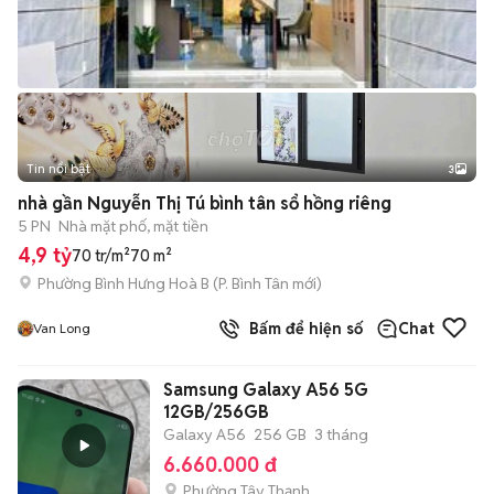
Tin nổi bật
3
nhà gần Nguyễn Thị Tú bình tân sổ hồng riêng
5 PN
Nhà mặt phố, mặt tiền
4,9 tỷ
70 tr/m²
70 m²
Phường Bình Hưng Hoà B
(
P. Bình Tân
mới)
Bấm để hiện số
Chat
Van Long
Samsung Galaxy A56 5G
12GB/256GB
Galaxy A56
256 GB
3 tháng
6.660.000 đ
Phường Tây Thạnh