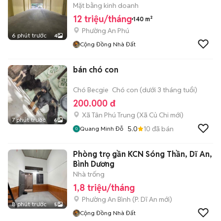
Mặt bằng kinh doanh
12 triệu/tháng
140 m²
Phường An Phú
6 phút trước
4
Cộng Đồng Nhà Đất
bán chó con
Chó Becgie
Chó con (dưới 3 tháng tuổi)
200.000 đ
Xã Tân Phú Trung
(
Xã Củ Chi
mới)
7 phút trước
6
5.0
10
đã bán
Quang Minh Đỗ
Phòng trọ gần KCN Sóng Thần, Dĩ An,
Bình Dương
Nhà trống
1,8 triệu/tháng
Phường An Bình
(
P. Dĩ An
mới)
8 phút trước
5
Cộng Đồng Nhà Đất