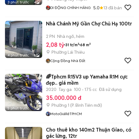
3 phút trước
4
5.0
13
đã bán
DI ĐỘNG CHÍNH HÃNG
Nhà Chánh Mỹ Gần Chợ Chủ Hạ 100tr
2 PN
Nhà ngõ, hẻm
2,08 tỷ
31 tr/m²
68 m²
Phường Lái Thiêu
4 phút trước
5
Cộng Đồng Nhà Đất
🌈Tphcm R15V3 up Yamaha R1M cực
đẹp.. giá mềm
2020
Tay ga
100 - 175 cc
Đã sử dụng
35.000.000 đ
Phường 1
(
P. Bình Tiên
mới)
5 phút trước
3
MotoGiáRẻTPHCM
Cho thuê kho 140m2 Thuận Giao, có
gác lửng, 12tr