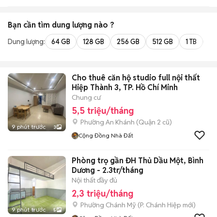
Bạn cần tìm
dung lượng
nào ?
Dung lượng:
64 GB
128 GB
256 GB
512 GB
1 TB
2 
Cho thuê căn hộ studio full nội thất
Hiệp Thành 3, TP. Hồ Chí Minh
Chung cư
5,5 triệu/tháng
Phường An Khánh (Quận 2 cũ)
9 phút trước
3
Cộng Đồng Nhà Đất
Phòng trọ gần ĐH Thủ Dầu Một, Bình
Dương - 2.3tr/tháng
Nội thất đầy đủ
2,3 triệu/tháng
Phường Chánh Mỹ
(
P. Chánh Hiệp
mới)
9 phút trước
5