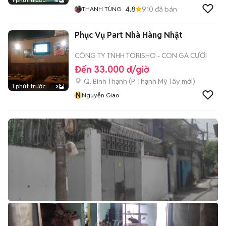
6
4.8
910
đã bán
THANH TÙNG
Phục Vụ Part Nhà Hàng Nhật
CÔNG TY TNHH TORISHO - CON GÀ CƯỜI
Đến 33.000 đ/giờ
Q. Bình Thạnh
(
P. Thạnh Mỹ Tây
mới)
1 phút trước
3
N
Nguyễn Giao