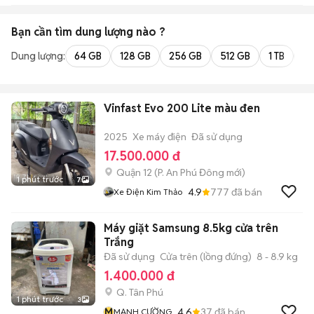
Bạn cần tìm
dung lượng
nào ?
Dung lượng:
64 GB
128 GB
256 GB
512 GB
1 TB
2 
Vinfast Evo 200 Lite màu đen
2025
Xe máy điện
Đã sử dụng
17.500.000 đ
Quận 12
(
P. An Phú Đông
mới)
1 phút trước
7
4.9
777
đã bán
Xe Điện Kim Thảo
Máy giặt Samsung 8.5kg cửa trên
Trắng
Đã sử dụng
Cửa trên (lồng đứng)
8 - 8.9 kg
1.400.000 đ
Q. Tân Phú
1 phút trước
3
M
4.6
37
đã bán
MẠNH CƯỜNG