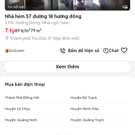
Tin nổi bật
5
Nhà hẻm 57 đường 18 hướng đông
3 PN
Hướng Đông
Nhà ngõ, hẻm
7 tỷ
89 tr/m²
79 m²
Thành phố Thủ Đức
(
P. Hiệp Bình
mới)
q
Bấm để hiện số
Chat
Quốcanh
Xem thêm
Mua bán điện thoại
Thành Phố Đồng Hới
Huyện Bố Trạch
Huyện Lệ Thủy
Huyện Minh Hóa
Huyện Quảng Ninh
Huyện Quảng Trạch