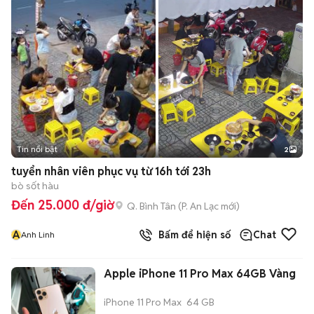
Tin nổi bật
2
tuyển nhân viên phục vụ từ 16h tới 23h
bò sốt hàu
Đến 25.000 đ/giờ
Q. Bình Tân
(
P. An Lạc
mới)
A
Bấm để hiện số
Chat
Anh Linh
Apple iPhone 11 Pro Max 64GB Vàng
iPhone 11 Pro Max
64 GB