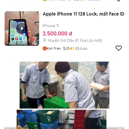
Apple iPhone 11 128 Lock, mất Face ID
iPhone 11
2.500.000 đ
Huyện Gò Dầu
(
P. Gia Lộc
mới)
1 phút trước
3
5.0
1
đã bán
Kim Tran