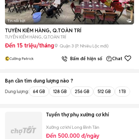
Tin nổi bật
1
TUYỂN KIỂM HÀNG, Q.TOÀN TRÍ
TUYỂN KIỂM HÀNG, Q.TOÀN TRÍ
Đến 15 triệu/tháng
Quận 3
(
P. Nhiêu Lộc
mới)
C
Bấm để hiện số
Chat
Cường Patrick
Bạn cần tìm
dung lượng
nào ?
Dung lượng:
64 GB
128 GB
256 GB
512 GB
1 TB
2 
Tuyển thợ phụ xưởng cơ khí
Xưởng cơ khí Long Bình Tân
Đến 500.000 đ/ngày