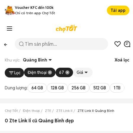
Voucher KFC đến 100k
Tải app
Chỉ có trên app Chợ Tốt
Khu vực:
Quảng Bình
Xoá lọc
Điện thoại
67
Giá
Lọc
Dung lượng:
64 GB
128 GB
256 GB
512 GB
1 TB
2 
Chợ Tốt
Điện thoại
ZTE
ZTE Link II
ZTE Link II Quảng Bình
0 Zte Link Ii cũ Quảng Bình đẹp