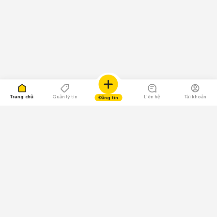
Trang chủ
Quản lý tin
Liên hệ
Tài khoản
Đăng tin
109.000 Bình chọn
Tải ứng dụng Chợ Tốt
Về Chợ Tốt
Quy chế sàn