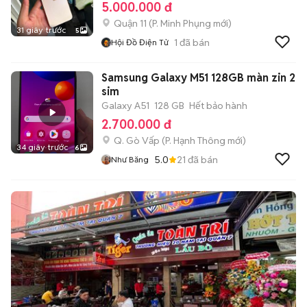
5.000.000 đ
Quận 11
(
P. Minh Phụng
mới)
31 giây trước
5
1
đã bán
Hội Đồ Điện Tử
Samsung Galaxy M51 128GB màn zin 2
sim
Galaxy A51
128 GB
Hết bảo hành
2.700.000 đ
Q. Gò Vấp
(
P. Hạnh Thông
mới)
34 giây trước
6
5.0
21
đã bán
Như Băng