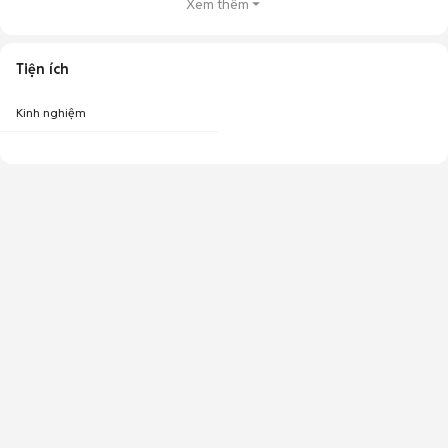
Xem thêm
Tiện ích
Kinh nghiệm