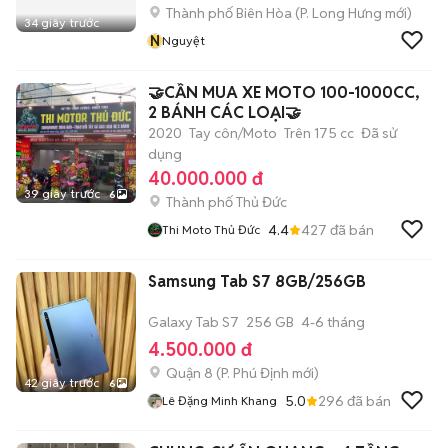
Thành phố Biên Hòa
(
P. Long Hưng
mới)
34 giây trước
N
Nguyệt
🤝CẦN MUA XE MOTO 100-1000CC,
2 BÁNH CÁC LOẠI🤝
2020
Tay côn/Moto
Trên 175 cc
Đã sử
dụng
40.000.000 đ
39 giây trước
6
Thành phố Thủ Đức
4.4
427
đã bán
Thi Moto Thủ Đức
Samsung Tab S7 8GB/256GB
Galaxy Tab S7
256 GB
4-6 tháng
4.500.000 đ
Quận 8
(
P. Phú Định
mới)
42 giây trước
6
5.0
296
đã bán
Lê Đặng Minh Khang