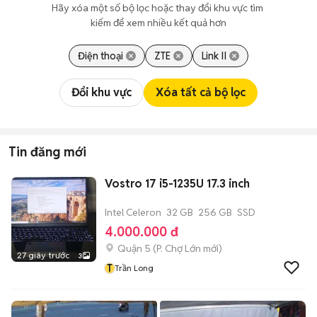
Hãy xóa một số bộ lọc hoặc thay đổi khu vực tìm 
kiếm để xem nhiều kết quả hơn
Điện thoại
ZTE
Link II
Đổi khu vực
Xóa tất cả bộ lọc
Tin đăng mới
Vostro 17 i5-1235U 17.3 inch
Intel Celeron
32 GB
256 GB
SSD
4.000.000 đ
Quận 5
(
P. Chợ Lớn
mới)
27 giây trước
3
T
Trần Long