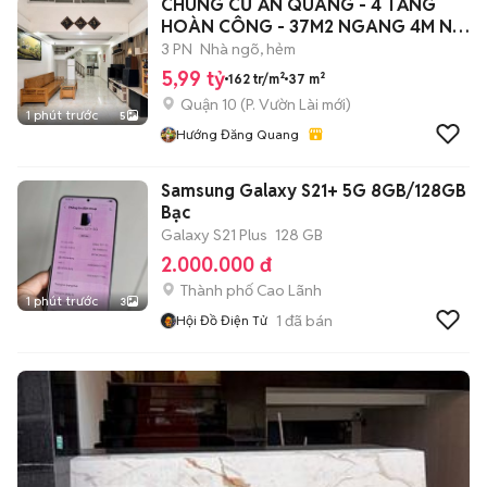
CHUNG CƯ ẤN QUANG - 4 TẦNG
HOÀN CÔNG - 37M2 NGANG 4M NỞ
HẬU.
3 PN
Nhà ngõ, hẻm
5,99 tỷ
162 tr/m²
37 m²
Quận 10
(
P. Vườn Lài
mới)
1 phút trước
5
Hướng Đăng Quang
Samsung Galaxy S21+ 5G 8GB/128GB
Bạc
Galaxy S21 Plus
128 GB
2.000.000 đ
Thành phố Cao Lãnh
1 phút trước
3
1
đã bán
Hội Đồ Điện Tử