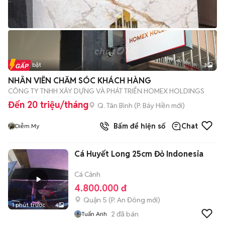
Tin nổi bật
3
NHÂN VIÊN CHĂM SÓC KHÁCH HÀNG
CÔNG TY TNHH XÂY DỰNG VÀ PHÁT TRIỂN HOMEX HOLDINGS
Đến 20 triệu/tháng
Q. Tân Bình
(
P. Bảy Hiền
mới)
Bấm để hiện số
Chat
Diễm My
Cá Huyết Long 25cm Đỏ Indonesia
Cá Cảnh
4.800.000 đ
Quận 5
(
P. An Đông
mới)
1 phút trước
4
2
đã bán
Tuấn Anh