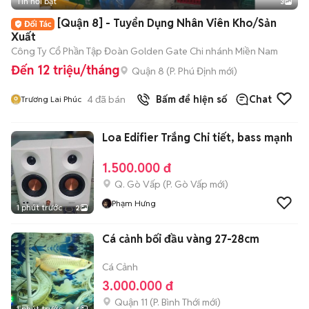
Tin nổi bật
3
[Quận 8] - Tuyển Dụng Nhân Viên Kho/Sản
Xuất
Công Ty Cổ Phần Tập Đoàn Golden Gate Chi nhánh Miền Nam
Đến 12 triệu/tháng
Quận 8
(
P. Phú Định
mới)
4
đã bán
Bấm để hiện số
Chat
Trương Lai Phúc
Loa Edifier Trắng Chi tiết, bass mạnh
1.500.000 đ
Q. Gò Vấp
(
P. Gò Vấp
mới)
Phạm Hưng
1 phút trước
2
Cá cảnh bối đầu vàng 27-28cm
Cá Cảnh
3.000.000 đ
Quận 11
(
P. Bình Thới
mới)
1 phút trước