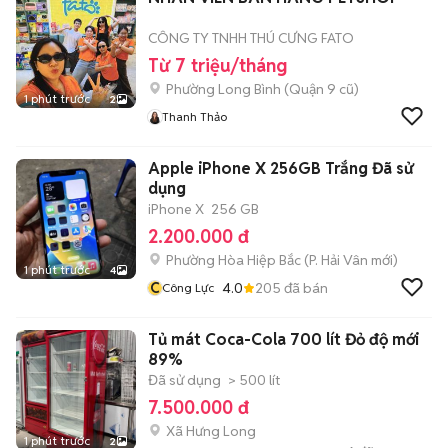
CÔNG TY TNHH THÚ CƯNG FATO
Từ 7 triệu/tháng
Phường Long Bình (Quận 9 cũ)
1 phút trước
2
Thanh Thảo
Apple iPhone X 256GB Trắng Đã sử
dụng
iPhone X
256 GB
2.200.000 đ
Phường Hòa Hiệp Bắc
(
P. Hải Vân
mới)
1 phút trước
4
C
4.0
205
đã bán
Công Lực
Tủ mát Coca-Cola 700 lít Đỏ độ mới
89%
Đã sử dụng
> 500 lít
7.500.000 đ
Xã Hưng Long
1 phút trước
2