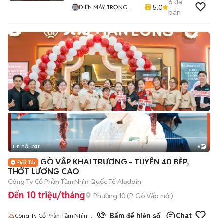
6
đã
5.0
ĐIỆN MÁY TRỌNG
bán
PHÚC
Tin nổi bật
6
+
2
GÒ VẤP KHAI TRƯƠNG - TUYỂN 40 BẾP,
THỚT LƯƠNG CAO
Công Ty Cổ Phần Tầm Nhìn Quốc Tế Aladdin
Đến 10 triệu/tháng
Phường 10
(
P. Gò Vấp
mới)
Bấm để hiện số
Chat
Công Ty Cổ Phần Tầm Nhìn