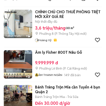
Quốc Tế Aladdin
CHÍNH CHỦ CHO THUÊ PHÒNG TRỆT
MỚI XÂY GIÁ RẺ
Nội thất đầy đủ
3,6 triệu/tháng
30 m²
Phường 8
(
P. Thông Tây Hội
mới)
1 phút trước
7
Hoàng Vỹ
Âm ly Fisher 800T Nâu Gỗ
9.999.999 đ
Phường Lê Bình
(
P. Cái Răng
mới)
Â
149
đã bán
ÂM THANH NGÂN
2 phút trước
6
Bánh Tráng Trộn Mia cần Tuyển 4 bạn
Quận 2
Bánh Tráng Trộn Mia - Trà Sữa
Đến 30.000 đ/giờ