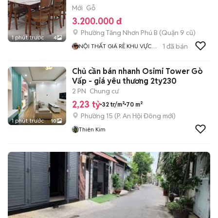
Mới
Gỗ
3.200.000 đ
Phường Tăng Nhơn Phú B (Quận 9 cũ)
1 phút trước
4
1
đã bán
NỘI THẤT GIÁ RẺ KHU VỰC
TPHCM
Chủ cần bán nhanh Osimi Tower Gò
Vấp - giá yêu thương 2ty230
2 PN
Chung cư
2,23 tỷ
32 tr/m²
70 m²
Phường 15
(
P. An Hội Đông
mới)
1 phút trước
10
Thiên Kim