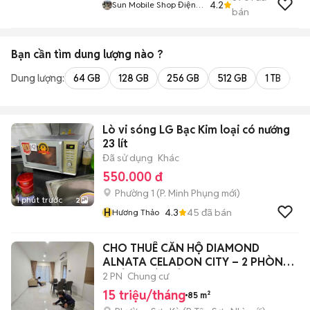
4.2
Sun Mobile Shop Điện
bán
Thoại Trảng Bàng Tây
Ninh 01
Bạn cần tìm
dung lượng
nào ?
Dung lượng:
64 GB
128 GB
256 GB
512 GB
1 TB
2 
Lò vi sóng LG Bạc Kim loại có nướng
23 lít
Đã sử dụng
Khác
550.000 đ
Phường 1
(
P. Minh Phụng
mới)
1 phút trước
2
H
4.3
45
đã bán
Hương Thảo
CHO THUÊ CĂN HỘ DIAMOND
ALNATA CELADON CITY – 2 PHÒNG
NGỦ – GIÁ CHỈ 15
2 PN
Chung cư
15 triệu/tháng
85 m²