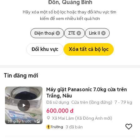
Đồn, Quảng Bình
Hãy xóa một số bộ lọc hoặc thay đổi khu vực tìm 
kiếm để xem nhiều kết quả hơn
Điện thoại
ZTE
Link II
Đổi khu vực
Xóa tất cả bộ lọc
Tin đăng mới
Máy giặt Panasonic 7.0kg cửa trên
Trắng, Nâu
Đã sử dụng
Cửa trên (lồng đứng)
7 - 7.9 kg
600.000 đ
Xã Mai Lâm
(
Xã Đông Anh
mới)
38 giây trước
5
t
3
đã bán
Trường