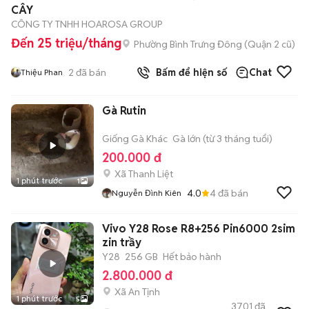
CÂY
CÔNG TY TNHH HOAROSA GROUP
Đến 25 triệu/tháng
Phường Bình Trưng Đông (Quận 2 cũ)
2
đã bán
Bấm để hiện số
Chat
Thiệu Phan
Gà Rutin
Giống Gà Khác
Gà lớn (từ 3 tháng tuổi)
200.000 đ
Xã Thanh Liệt
1 phút trước
1
4.0
4
đã bán
Nguyễn Đình Kiên
Vivo Y28 Rose R8+256 Pin6000 2sim
zin trầy
Y28
256 GB
Hết bảo hành
2.800.000 đ
Xã An Tịnh
1 phút trước
5
3701
đã