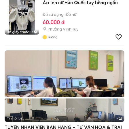
Áo len nữ Hàn Quốc tay bồng ngắn
Đã sử dụng
Đồ nữ
60.000 đ
Phường Vĩnh Tuy
38 giây trước
3
Hương
Tin nổi bật
4
TUYỂN NHÂN VIÊN BÁN HÀNG – TƯ VẤN HOA & TRÁI