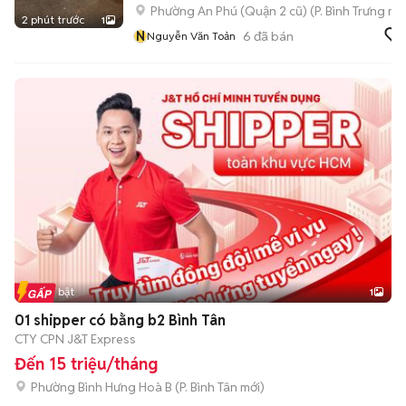
Phường An Phú (Quận 2 cũ)
(
P. Bình Trưng
mới
2 phút trước
1
N
6
đã bán
Nguyễn Văn Toản
Tin nổi bật
1
01 shipper có bằng b2 Bình Tân
CTY CPN J&T Express
Đến 15 triệu/tháng
Phường Bình Hưng Hoà B
(
P. Bình Tân
mới)