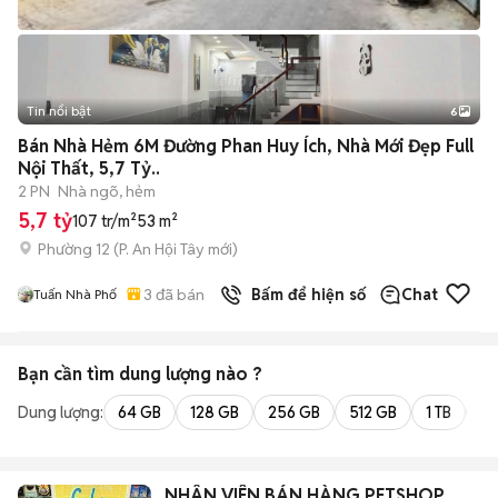
Tin nổi bật
6
+
2
Bán Nhà Hẻm 6M Đường Phan Huy Ích, Nhà Mới Đẹp Full
Nội Thất, 5,7 Tỷ..
2 PN
Nhà ngõ, hẻm
5,7 tỷ
107 tr/m²
53 m²
Phường 12
(
P. An Hội Tây
mới)
3
đã bán
Bấm để hiện số
Chat
Tuấn Nhà Phố
Bạn cần tìm
dung lượng
nào ?
Dung lượng:
64 GB
128 GB
256 GB
512 GB
1 TB
2 
NHÂN VIÊN BÁN HÀNG PETSHOP