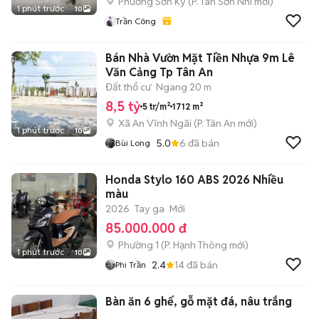
Phường Sơn Kỳ
(
P. Tân Sơn Nhì
mới)
1 phút trước
10
Trần Công
Bán Nhà Vườn Mặt Tiền Nhựa 9m Lê
Văn Cảng Tp Tân An
Đất thổ cư
Ngang 20 m
8,5 tỷ
5 tr/m²
1712 m²
Xã An Vĩnh Ngãi
(
P. Tân An
mới)
1 phút trước
10
5.0
6
đã bán
Bùi Long
Honda Stylo 160 ABS 2026 Nhiều
màu
2026
Tay ga
Mới
85.000.000 đ
Phường 1
(
P. Hạnh Thông
mới)
1 phút trước
10
2.4
14
đã bán
Phi Trần
Bàn ăn 6 ghế, gỗ mặt đá, nâu trắng