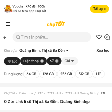
Voucher KFC đến 100k
Tải app
Chỉ có trên app Chợ Tốt
Khu vực:
Quảng Bình, Thị xã Ba Đồn
Xoá lọc
Điện thoại
67
Giá
Lọc
Dung lượng:
64 GB
128 GB
256 GB
512 GB
1 TB
2 
Chợ Tốt
Điện thoại
ZTE
ZTE Link II
ZTE Link II Quảng Bình
ZTE Link
0 Zte Link Ii cũ Thị xã Ba Đồn, Quảng Bình đẹp