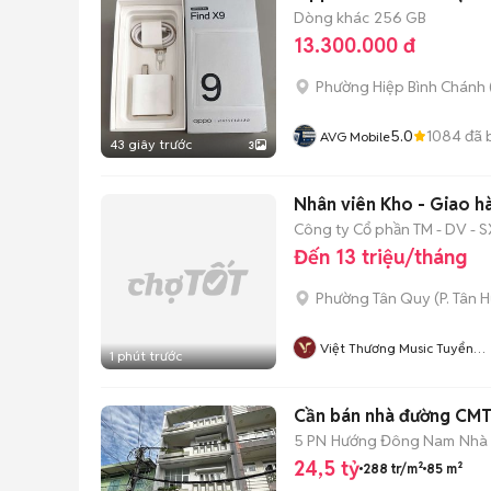
Dòng khác
256 GB
13.300.000 đ
Phường Hiệp Bình Chánh 
5.0
1084
đã 
AVG Mobile
43 giây trước
3
Nhân viên Kho - Giao h
Công ty Cổ phần TM - DV - S
Đến 13 triệu/tháng
Phường Tân Quy
(
P. Tân 
Việt Thương Music Tuyển
1 phút trước
Dụng
Cần bán nhà đường CM
5 PN
Hướng Đông Nam
Nhà 
24,5 tỷ
288 tr/m²
85 m²