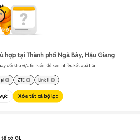
ù hợp tại Thành phố Ngã Bảy, Hậu Giang
hay đổi khu vực tìm kiếm để xem nhiều kết quả hơn
ại
ZTE
Link II
 vực
Xóa tất cả bộ lọc
 tế có GL