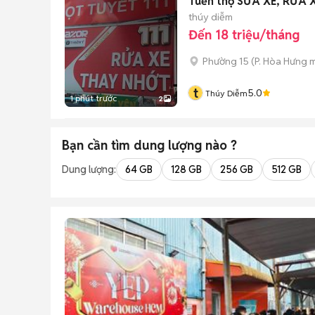
Tuển thợ SỬA XE, RỬA 
thúy diễm
Đến 18 triệu/tháng
Phường 15
(
P. Hòa Hưng
m
t
5.0
Thúy Diễm
1 phút trước
2
Bạn cần tìm
dung lượng
nào ?
Dung lượng:
64 GB
128 GB
256 GB
512 GB