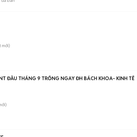
1
đã bán
T
t
mới)
L NT ĐẦU THÁNG 9 TRỐNG NGAY ĐH BÁCH KHOA- KINH TẾ
ới)