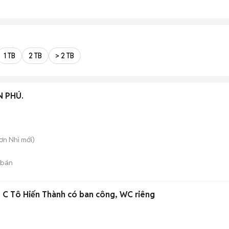
1 TB
2 TB
> 2 TB
 PHÚ.
Sơn Nhì
mới)
 bán
 C Tô Hiến Thành có ban công, WC riêng