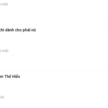
t
mới)
chỉ dành cho phái nữ
̃
mới)
ạm Thế Hiển
ới)