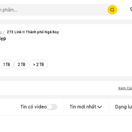
ng
ZTE Link II Thành phố Ngã Bảy
đẹp
1 TB
2 TB
> 2 TB
Xem Cử
Tin có video
Tin mới nhất
Dạng lư