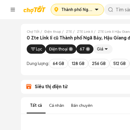
Thành phố Ngã Bảy
Chợ Tốt
Điện thoại
ZTE
ZTE Link II
ZTE Link II Hậu Gia
0 Zte Link Ii cũ Thành phố Ngã Bảy, Hậu Giang 
Lọc
Điện thoại
67
Giá
Dung lượng:
64 GB
128 GB
256 GB
512 GB
Siêu thị điện tử
Tất cả
Cá nhân
Bán chuyên