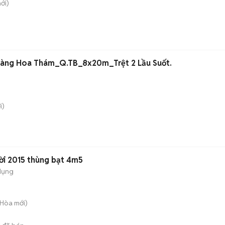
ới)
àng Hoa Thám_Q.TB_8x20m_Trệt 2 Lầu Suốt.
i)
đời 2015 thùng bạt 4m5
dụng
h Hòa
mới)