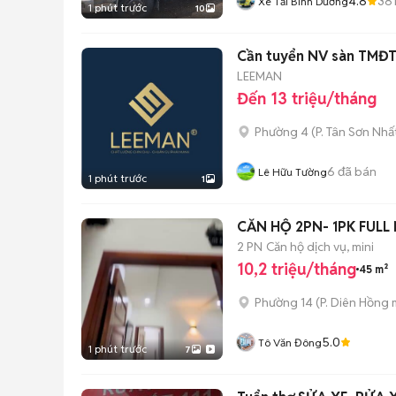
4.8
38
Xe Tải Bình Dương
1 phút trước
10
Cần tuyển NV sàn TMĐ
LEEMAN
Đến 13 triệu/tháng
Phường 4
(
P. Tân Sơn Nhấ
6
đã bán
Lê Hữu Tường
1 phút trước
1
CĂN HỘ 2PN- 1PK FUL
2 PN
Căn hộ dịch vụ, mini
10,2 triệu/tháng
45 m²
Phường 14
(
P. Diên Hồng
m
5.0
Tô Văn Đông
1 phút trước
7