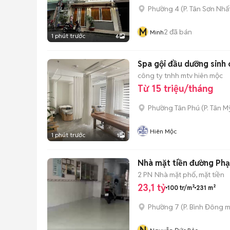
Phường 4
(
P. Tân Sơn Nhấ
M
2
đã bán
Minh
1 phút trước
6
Spa gội đầu dưỡng sinh 
công ty tnhh mtv hiên mộc
Từ 15 triệu/tháng
Phường Tân Phú
(
P. Tân My
Hiên Mộc
1 phút trước
1
Nhà mặt tiền đường Ph
2 PN
Nhà mặt phố, mặt tiền
23,1 tỷ
100 tr/m²
231 m²
Phường 7
(
P. Bình Đông
m