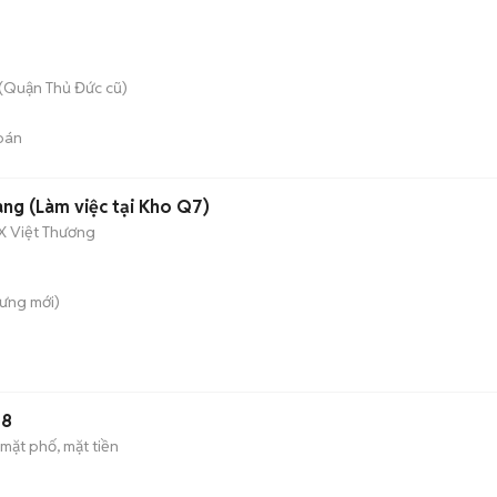
(Quận Thủ Đức cũ)
bán
àng (Làm việc tại Kho Q7)
X Việt Thương
Hưng
mới)
T8
mặt phố, mặt tiền