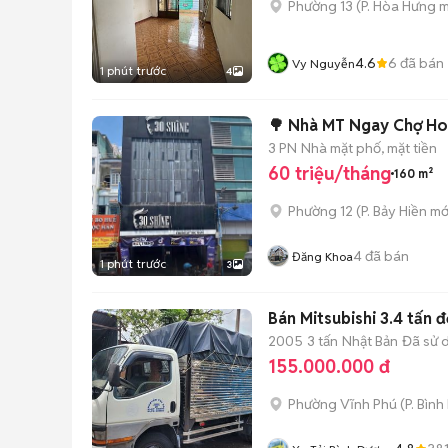
Phường 13
(
P. Hòa Hưng
m
4.6
6
đã bán
Vy Nguyễn
1 phút trước
4
🌳 Nhà MT Ngay Chợ Ho
3 PN
Nhà mặt phố, mặt tiền
60 triệu/tháng
160 m²
Phường 12
(
P. Bảy Hiền
mớ
4
đã bán
Đăng Khoa
1 phút trước
3
Bán Mitsubishi 3.4 tấn 
2005
3 tấn
Nhật Bản
Đã sử 
155.000.000 đ
Phường Vĩnh Phú
(
P. Bìn