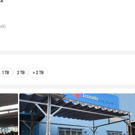
XE
ới)
1 TB
2 TB
> 2 TB