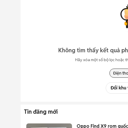
Không tìm thấy kết quả ph
Hãy xóa một số bộ lọc hoặc t
Điện tho
Đổi khu
Tin đăng mới
Oppo Find X9 rom quốc