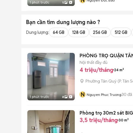
N
Nguyễn Đức Bảo
1 phút trước
5
Bạn cần tìm
dung lượng
nào ?
Dung lượng:
64 GB
128 GB
256 GB
512 GB
PHÒNG TRỌ QUẬN TÂN
Nội thất đầy đủ
4 triệu/tháng
24 m²
Phường Tân Quý
(
P. Tân 
N
30
đã
Nguyen Phuc Truong
1 phút trước
8
Phòng trọ 30m2 sát BIG
3,5 triệu/tháng
30 m²