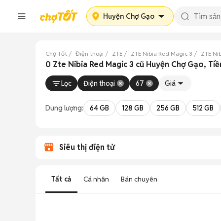
Huyện Chợ Gạo
Chợ Tốt
Điện thoại
ZTE
ZTE Nibia Red Magic 3
ZTE Ni
0 Zte Nibia Red Magic 3 cũ Huyện Chợ Gạo, Ti
Lọc
Điện thoại
67
Giá
Dung lượng:
64 GB
128 GB
256 GB
512 GB
Siêu thị điện tử
Tất cả
Cá nhân
Bán chuyên