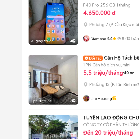
P40 Pro
256 GB
1 tháng
4.650.000 đ
Phường 7
(
P. Cầu Kiệu
mới
3.4
398
đã bán
Diamond
31 giây trước
4
Căn Hộ Tách b
1 PN
Căn hộ dịch vụ, mini
5,5 triệu/tháng
40 m²
Phường 13
(
P. Tân Bình
mới
Lhp Housing
1 phút trước
7
TUYỂN LAO ĐỘNG CHƯ
CÔNG TY CỔ PHẦN THƯƠNG
Đến 20 triệu/tháng