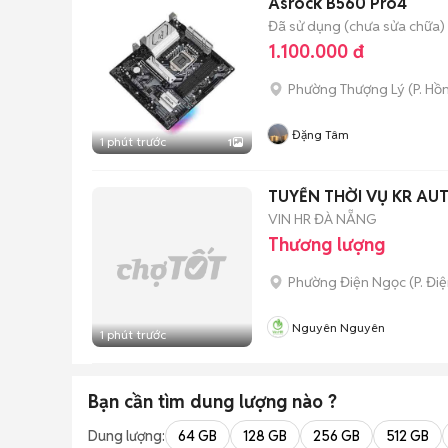
Asrock B560 Pro4
Đã sử dụng (chưa sửa chữa)
1.100.000 đ
Phường Thượng Lý
(
P. Hồ
Đặng Tâm
1 phút trước
1
TUYỂN THỜI VỤ KR AU
VIN HR ĐÀ NẴNG
Thương lượng
Phường Điện Ngọc
(
P. Đi
Nguyên Nguyên
1 phút trước
Bạn cần tìm
dung lượng
nào ?
Dung lượng:
64 GB
128 GB
256 GB
512 GB