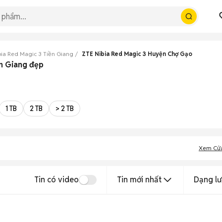
bia Red Magic 3 Tiền Giang
ZTE Nibia Red Magic 3 Huyện Chợ Gạo
ền Giang đẹp
1 TB
2 TB
> 2 TB
Xem Cử
Tin có video
Tin mới nhất
Dạng lư