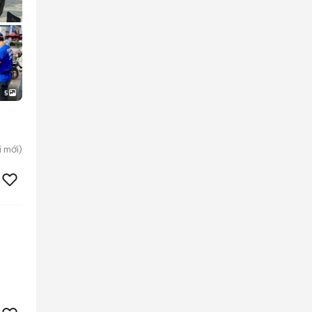
5
i
mới)