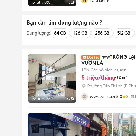
H
Hùng Lathe
1 phút trước
3
Bạn cần tìm
dung lượng
nào ?
Dung lượng:
64 GB
128 GB
256 GB
512 GB
✨✨TRỐNG LẠI 
VƯỜN LÀI
1 PN
Căn hộ dịch vụ, mini
5 triệu/tháng
30 m²
Phường Tân Thành
(
P. Ph
5.0
3
đã 
DVWN AT HOME
1 phút trước
12