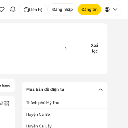
Đăng nhập
Đăng tin
Liên hệ
Xoá
lọc
a hàng
Mua bán đồ điện tử
Thành phố Mỹ Tho
ới
Huyện Cái Bè
Huyện Cai Lậy