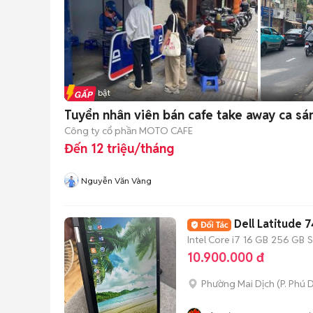
Tin nổi bật
Tuyển nhân viên bán cafe take away ca sá
Công ty cổ phần MOTO CAFE
Đến 12 triệu/tháng
Nguyễn Văn Vàng
Dell Latitude 
Intel Core i7
16 GB
256 GB
10.900.000 đ
Phường Mai Dịch
(
P. Phú 