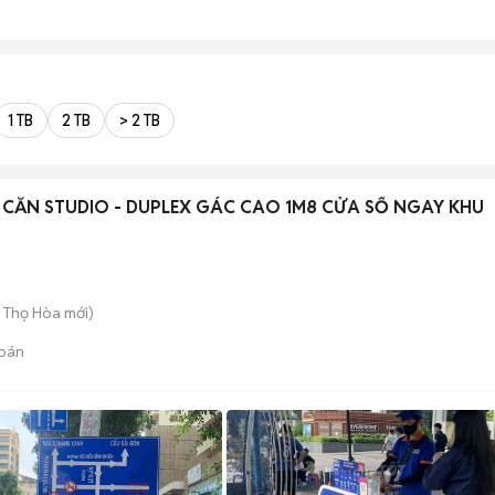
1 TB
2 TB
> 2 TB
CĂN STUDIO - DUPLEX GÁC CAO 1M8 CỬA SỔ NGAY KHU
ú Thọ Hòa
mới)
bán