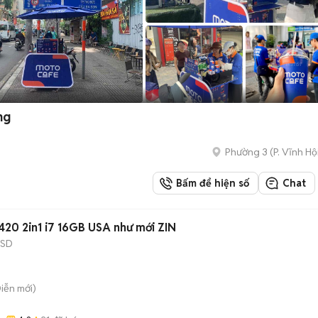
ng
Phường 3
(
P. Vĩnh Hộ
Bấm để hiện số
Chat
7420 2in1 i7 16GB USA như mới ZIN
SSD
Diễn
mới)