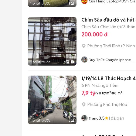
Cửa Hàng LaptopMD.vn Giá
1 phút trước
5
SV, Chất Lượng, Uy Tín.
Chim Sâu đầu đỏ và hút
Chim Sâu
Chim lớn (từ 3 thán
200.000 đ
Phường Thới Bình
(
P. Ninh
Duy Thức Chuyên Iphone
1 phút trước
3
Lock Cần Thơ
6 PN
Nhà ngõ, hẻm
7,9 tỷ
90 tr/m²
88 m²
Phường Phú Thọ Hòa
3.5
1
đã bán
Trang
1 phút trước
3