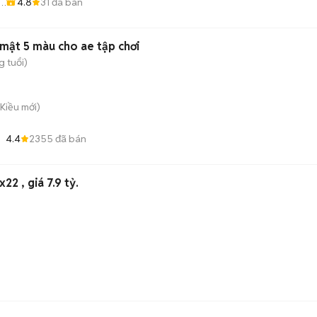
4.8
31
đã bán
 mật 5 màu cho ae tập chơi
g tuổi)
 Kiều
mới)
4.4
2355
đã bán
1/19/14 Lê Thúc Hoạch 4x22 , giá 7.9 tỷ.