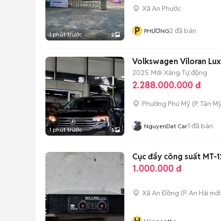
Xã An Phước
P
2
đã bán
PHƯƠNG
1 phút trước
2
Volkswagen Viloran Lux
2025
Mới
Xăng
Tự động
2.288.000.000 đ
Phường Phú Mỹ
(
P. Tân My
1
đã bán
NguyenDat Car
1 phút trước
5
Cục đẩy công suất MT-
1.000.000 đ
Xã An Đồng
(
P. An Hải
mới