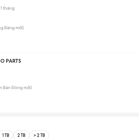
1 tháng
ng Bàng
mới)
TO PARTS
ện Bàn Đông
mới)
1 TB
2 TB
> 2 TB