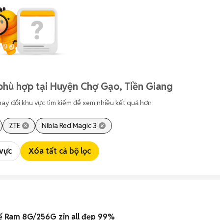
phù hợp tại Huyện Chợ Gạo, Tiền Giang
hay đổi khu vực tìm kiếm để xem nhiều kết quả hơn
ZTE
Nibia Red Magic 3
 vực
Xóa tất cả bộ lọc
ế Ram 8G/256G zin all đẹp 99%