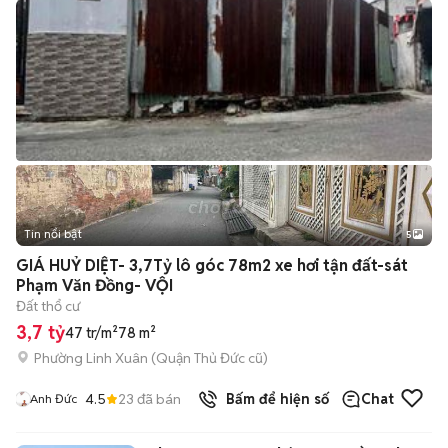
Tin nổi bật
5
GIÁ HUỶ DIỆT- 3,7Tỷ lô góc 78m2 xe hơi tận đất-sát
Phạm Văn Đồng- VỘI
Đất thổ cư
3,7 tỷ
47 tr/m²
78 m²
Phường Linh Xuân (Quận Thủ Đức cũ)
4.5
23
đã bán
Bấm để hiện số
Chat
Anh Đức