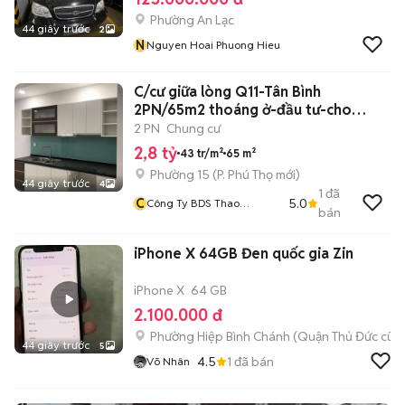
Phường An Lạc
44 giây trước
2
N
Nguyen Hoai Phuong Hieu
C/cư giữa lòng Q11-Tân Bình
2PN/65m2 thoáng ở-đầu tư-cho
thuê-con học
2 PN
Chung cư
2,8 tỷ
43 tr/m²
65 m²
Phường 15
(
P. Phú Thọ
mới)
44 giây trước
4
1
đã
C
5.0
Công Ty BDS Thao
bán
Nguyen Xanh
iPhone X 64GB Đen quốc gia Zin
iPhone X
64 GB
2.100.000 đ
Phường Hiệp Bình Chánh (Quận Thủ Đức cũ)
44 giây trước
5
4.5
1
đã bán
Võ Nhân