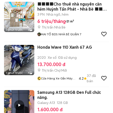
🟩🟩🟩🟩Cho thuê nhà nguyên căn
hẻm Huỳnh Tấn Phát - Nhà Bè 🟩🟩🟩
🟩🟩
3 PN
Nhà ngõ, hẻm
6 triệu/tháng
21 m²
Thị trấn Nhà Bè
1 phút trước
3
MAI TỐ BDS NHÀ BÈ QUẬN 7
Honda Wave 110 Xanh 67 AG
2020
Xe số
Đã sử dụng
13.700.000 đ
Thị trấn Chợ Mới
1 phút trước
7
37
đã
C
4.2
Cửa Hàng Xe Gắn Máy
bán
Minh Thuận
Samsung A13 128GB Đen Full chức
năng.
Galaxy A13
128 GB
1.600.000 đ