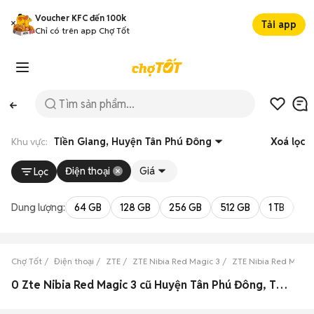
Voucher KFC đến 100k
Tải app
Chỉ có trên app Chợ Tốt
Khu vực:
Tiền Giang, Huyện Tân Phú Đông
Xoá lọc
Điện thoại
Giá
Lọc
Dung lượng:
64 GB
128 GB
256 GB
512 GB
1 TB
2 
Chợ Tốt
Điện thoại
ZTE
ZTE Nibia Red Magic 3
ZTE Nibia Red Magic
0 Zte Nibia Red Magic 3 cũ Huyện Tân Phú Đông, Tiền Giang đẹp