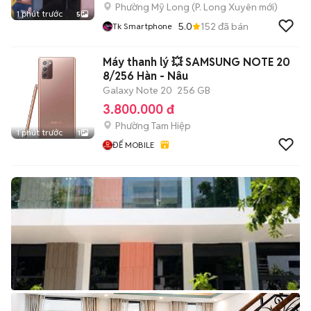
Phường Mỹ Long
(
P. Long Xuyên
mới)
1 phút trước
5
5.0
152
đã bán
Tk Smartphone
Máy thanh lý 💥 SAMSUNG NOTE 20
8/256 Hàn - Nâu
Galaxy Note 20
256 GB
3.800.000 đ
Phường Tam Hiệp
1 phút trước
1
ĐẾ MOBILE