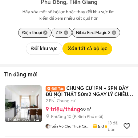
Phú Đông, Tiền Giang
Hãy xóa một số bộ lọc hoặc thay đổi khu vực tìm 
kiếm để xem nhiều kết quả hơn
Điện thoại
ZTE
Nibia Red Magic 3
Đổi khu vực
Xóa tất cả bộ lọc
Tin đăng mới
CHUNG CƯ 1PN + 2PN ĐẦY
ĐỦ NỘI THẤT 50m2 NGAY LÝ CHIÊU
HOÀNG Q6
2 PN
Chung cư
9 triệu/tháng
50 m²
Phường 10
(
P. Bình Phú
mới)
34 giây trước
9
13
đã
5.0
Tuấn Võ Cho Thuê Căn
bán
Hộ Phòng Trọ