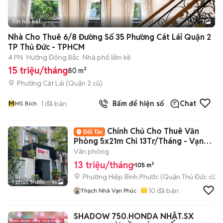
Tin nổi bật
7
+
2
Nhà Cho Thuê 6/8 Đường Số 35 Phường Cát Lái Quận 2
TP Thủ Đức - TPHCM
4 PN
Hướng Đông Bắc
Nhà phố liền kề
15 triệu/tháng
80 m²
Phường Cát Lái (Quận 2 cũ)
M
1
đã bán
Bấm để hiện số
Chat
MS Bích
Chính Chủ Cho Thuê Văn
Phòng 5x21m Chỉ 13Tr/Tháng - Vạn
Phúc City
Văn phòng
13 triệu/tháng
105 m²
Phường Hiệp Bình Phước (Quận Thủ Đức cũ)
1 phút trước
10
10
đã bán
Thạch Nhà Vạn Phúc
SHADOW 750.HONDA NHẬT.SX