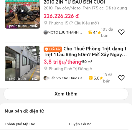
2010.ZIN TỪ ĐẦU ĐÉN CUỐI
2010
Tay côn/Moto
Trên 175 cc
Đã sử dụng
226.226.226 đ
Phường 15
(
P. Cầu Kiệu
mới)
1 phút trước
20
183
đã
4.1
MOTO LUU THANH
bán
HAI-Cua Hang MOTO
LUU THANH HAI 77A
Cho Thuê Phòng Trệt dạng 1
Hoang Van Thu , PN ,
TPHCM
Trệt 1 Lầu Rộng 50m2 Mới Xây Ngay
Mã Lò
3,8 triệu/tháng
50 m²
Phường Bình Trị Đông A
13
đã
5.0
Tuấn Võ Cho Thuê Căn
1 phút trước
11
bán
Hộ Phòng Trọ
Xem thêm
Mua bán đồ điện tử
Thành phố Mỹ Tho
Huyện Cái Bè