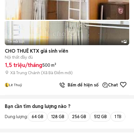
Tin nổi bật
9
+
2
CHO THUÊ KTX giá sinh viên
Nội thất đầy đủ
1,5 triệu/tháng
500 m²
Xã Trung Chánh
(
Xã Bà Điểm
mới)
L
Bấm để hiện số
Chat
Lê Thuỷ
Bạn cần tìm
dung lượng
nào ?
Dung lượng:
64 GB
128 GB
256 GB
512 GB
1 TB
2 