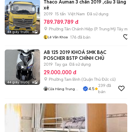
Thaco Auman 3 chân 2019 ,cầu 3 lăng
xê
2019
15 tấn
Việt Nam
Đã sử dụng
789.789.789 đ
Phường Tân Chánh Hiệp
(
P. Trung Mỹ Tây
mới
44 giây trước
9
L
176
đã bán
Lê Văn Khoa
AB 125 2019 KHOÁ SMK BẠC
POSCHER BSTP CHÍNH CHỦ
2019
Tay ga
Đã sử dụng
29.000.000 đ
Phường Tam Bình (Quận Thủ Đức cũ)
44 giây trước
8
239
đã
4.5
Cửa Hàng Trung
bán
Hiếu