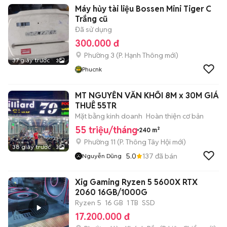
Máy hủy tài liệu Bossen Mini Tiger C
Trắng cũ
Đã sử dụng
300.000 đ
Phường 3
(
P. Hạnh Thông
mới)
37 giây trước
3
Phucnk
MT NGUYỄN VĂN KHỐI 8M x 30M GIÁ
THUÊ 55TR
Mặt bằng kinh doanh
Hoàn thiện cơ bản
55 triệu/tháng
240 m²
Phường 11
(
P. Thông Tây Hội
mới)
38 giây trước
3
5.0
137
đã bán
Nguyễn Dũng
Xig Gaming Ryzen 5 5600X RTX
2060 16GB/1000G
Ryzen 5
16 GB
1 TB
SSD
17.200.000 đ