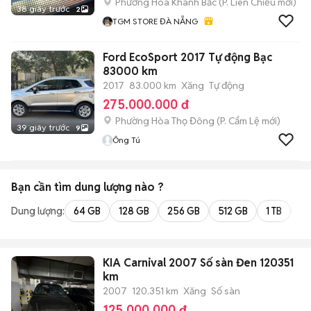
Phường Hòa Khánh Bắc
(
P. Liên Chiểu
mới)
38 giây trước
2
TGM STORE ĐÀ NẴNG
Ford EcoSport 2017 Tự động Bạc
83000 km
2017
83.000 km
Xăng
Tự động
275.000.000 đ
Phường Hòa Thọ Đông
(
P. Cẩm Lệ
mới)
39 giây trước
9
Ông Tú
Bạn cần tìm
dung lượng
nào ?
Dung lượng:
64 GB
128 GB
256 GB
512 GB
1 TB
2 
KIA Carnival 2007 Số sàn Đen 120351
km
2007
120.351 km
Xăng
Số sàn
125.000.000 đ