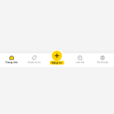
Trang chủ
Quản lý tin
Liên hệ
Tài khoản
Đăng tin
109.000 Bình chọn
Tải ứng dụng Chợ Tốt