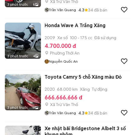
Xã Trừ Văn Thố
3 phút trước
5
4.3
34
đã bán
Trần Văn Quang
Honda Wave A Trắng Xăng
2009
Xe số
100 - 175 cc
Đã sử dụng
4.700.000 đ
Phường Thới An
3 phút trước
4
Nguyễn Quốc An
Toyota Camry 5 chỗ Xăng màu Đỏ
2020
68.000 km
Xăng
Tự động
666.666.666 đ
Xã Trừ Văn Thố
3 phút trước
11
4.3
34
đã bán
Trần Văn Quang
Xe nhật bãi Bridgestone Albelt 3 số
khung nhôm