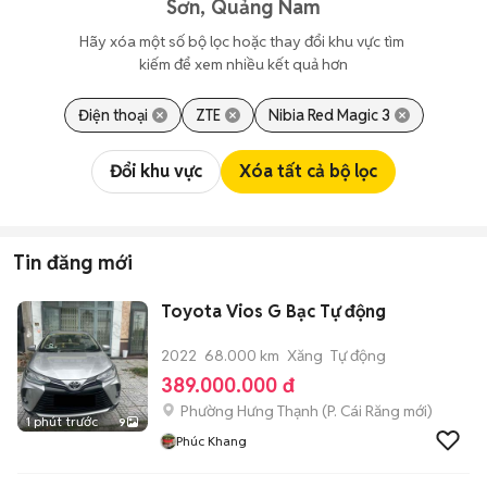
Sơn, Quảng Nam
Hãy xóa một số bộ lọc hoặc thay đổi khu vực tìm 
kiếm để xem nhiều kết quả hơn
Điện thoại
ZTE
Nibia Red Magic 3
Đổi khu vực
Xóa tất cả bộ lọc
Tin đăng mới
Toyota Vios G Bạc Tự động
2022
68.000 km
Xăng
Tự động
389.000.000 đ
Phường Hưng Thạnh
(
P. Cái Răng
mới)
1 phút trước
9
Phúc Khang