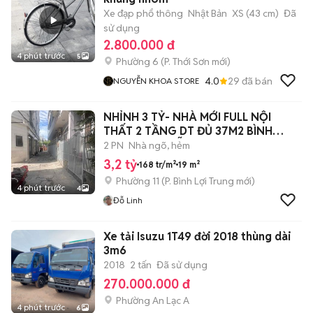
Xe đạp phổ thông
Nhật Bản
XS (43 cm)
Đã
sử dụng
2.800.000 đ
4 phút trước
5
Phường 6
(
P. Thới Sơn
mới)
4.0
29
đã bán
NGUYỄN KHOA STORE
NHỈNH 3 TỶ- NHÀ MỚI FULL NỘI
THẤT 2 TẦNG DT ĐỦ 37M2 BÌNH
THẠNH NGUYỄN
2 PN
Nhà ngõ, hẻm
3,2 tỷ
168 tr/m²
19 m²
Phường 11
(
P. Bình Lợi Trung
mới)
4 phút trước
4
Đỗ Linh
Xe tải Isuzu 1T49 đời 2018 thùng dài
3m6
2018
2 tấn
Đã sử dụng
270.000.000 đ
Phường An Lạc A
4 phút trước
6