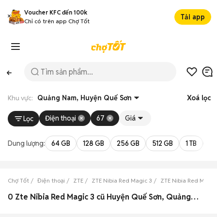
Voucher KFC đến 100k
Tải app
Chỉ có trên app Chợ Tốt
Khu vực:
Quảng Nam, Huyện Quế Sơn
Xoá lọc
Điện thoại
67
Giá
Lọc
Dung lượng:
64 GB
128 GB
256 GB
512 GB
1 TB
2 
Chợ Tốt
Điện thoại
ZTE
ZTE Nibia Red Magic 3
ZTE Nibia Red Magi
0 Zte Nibia Red Magic 3 cũ Huyện Quế Sơn, Quảng Nam đẹp