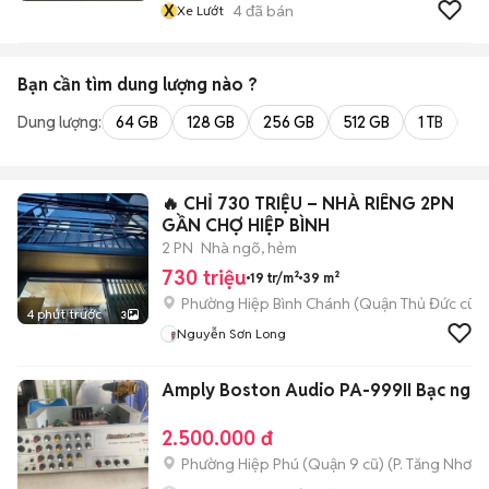
X
4
đã bán
Xe Lướt
Bạn cần tìm
dung lượng
nào ?
Dung lượng:
64 GB
128 GB
256 GB
512 GB
1 TB
2 
🔥 CHỈ 730 TRIỆU – NHÀ RIÊNG 2PN
GẦN CHỢ HIỆP BÌNH
2 PN
Nhà ngõ, hẻm
730 triệu
19 tr/m²
39 m²
Phường Hiệp Bình Chánh (Quận Thủ Đức cũ)
4 phút trước
3
Nguyễn Sơn Long
Amply Boston Audio PA-999II Bạc nguy
2.500.000 đ
Phường Hiệp Phú (Quận 9 cũ)
(
P. Tăng Nhơn 