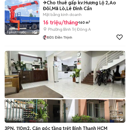
✈Cho thuê gấp kv:Hương Lộ 2,Ao
Đôi,Mã Lò,Lê Đình Cẩn
Mặt bằng kinh doanh
16 triệu/tháng
160 m²
Phường Bình Trị Đông A
1 phút trước
3
BĐS Điền Thịnh
Tin nổi bật
10
+
2
3PN, 110m2, Căn góc tầng trệt Bình Thạnh HCM