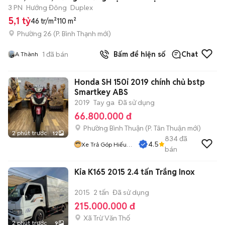
3 PN
Hướng Đông
Duplex
5,1 tỷ
46 tr/m²
110 m²
Phường 26
(
P. Bình Thạnh
mới)
1
đã bán
Bấm để hiện số
Chat
A Thành
Honda SH 150i 2019 chính chủ bstp
Smartkey ABS
2019
Tay ga
Đã sử dụng
66.800.000 đ
Phường Bình Thuận
(
P. Tân Thuận
mới)
2 phút trước
12
834
đã
4.5
Xe Trả Góp Hiếu
bán
CT
Kia K165 2015 2.4 tấn Trắng Inox
2015
2 tấn
Đã sử dụng
215.000.000 đ
Xã Trừ Văn Thố
2 phút trước
9