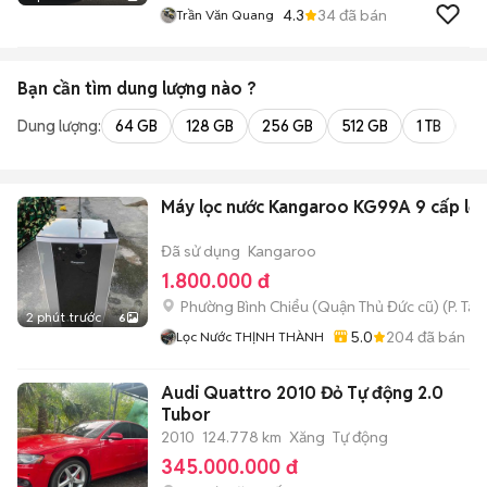
4.3
34
đã bán
Trần Văn Quang
Bạn cần tìm
dung lượng
nào ?
Dung lượng:
64 GB
128 GB
256 GB
512 GB
1 TB
2 
Máy lọc nước Kangaroo KG99A 9 cấp lọc
Đã sử dụng
Kangaroo
1.800.000 đ
Phường Bình Chiểu (Quận Thủ Đức cũ)
(
P. Ta
2 phút trước
6
5.0
204
đã bán
Lọc Nước THỊNH THÀNH
Audi Quattro 2010 Đỏ Tự động 2.0
Tubor
2010
124.778 km
Xăng
Tự động
345.000.000 đ