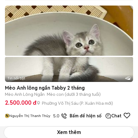
Tin nổi bật
4
Mèo Anh lông ngắn Tabby 2 tháng
Mèo Anh Lông Ngắn
Mèo con (dưới 3 tháng tuổi)
2.500.000 đ
Phường Võ Thị Sáu
(
P. Xuân Hòa
mới)
N
5.0
19
đã bán
Bấm để hiện số
Chat
Nguyễn Thị Thanh Thủy
Xem thêm