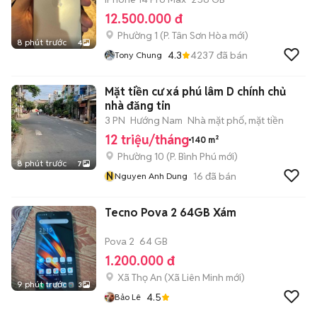
12.500.000 đ
Phường 1
(
P. Tân Sơn Hòa
mới)
8 phút trước
4
4.3
4237
đã bán
Tony Chung
Mặt tiền cư xá phú lâm D chính chủ
nhà đăng tin
3 PN
Hướng Nam
Nhà mặt phố, mặt tiền
12 triệu/tháng
140 m²
Phường 10
(
P. Bình Phú
mới)
8 phút trước
7
N
16
đã bán
Nguyen Anh Dung
Tecno Pova 2 64GB Xám
Pova 2
64 GB
1.200.000 đ
Xã Thọ An
(
Xã Liên Minh
mới)
9 phút trước
3
4.5
Bảo Lê