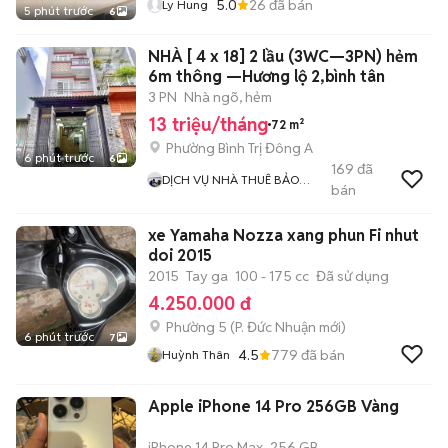
5.0
26
đã bán
Ly Hung
5 phút trước
6
NHÀ [ 4 x 18] 2 lầu (3WC—3PN) hẻm
6m thông —Hương lộ 2,bình tân
3 PN
Nhà ngõ, hẻm
13 triệu/tháng
72 m²
Phường Bình Trị Đông A
6 phút trước
6
169
đã
DỊCH VỤ NHÀ THUÊ BẢO
bán
NGUYỄN
xe Yamaha Nozza xang phun Fi nhut
doi 2015
2015
Tay ga
100 - 175 cc
Đã sử dụng
4.250.000 đ
Phường 5
(
P. Đức Nhuận
mới)
6 phút trước
7
4.5
779
đã bán
Huỳnh Thân
Apple iPhone 14 Pro 256GB Vàng
iPhone 14 Pro Max
256 GB