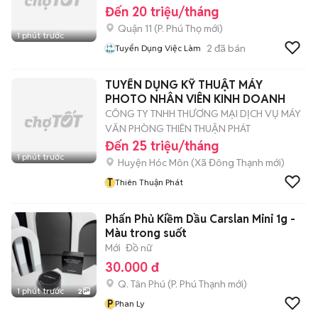
Đến 20 triệu/tháng
Quận 11
(
P. Phú Thọ
mới)
1 phút trước
2
đã bán
Tuyển Dụng Việc Làm
TUYỂN DỤNG KỸ THUẬT MÁY
PHOTO NHÂN VIÊN KINH DOANH
CÔNG TY TNHH THƯƠNG MẠI DỊCH VỤ MÁY
VĂN PHÒNG THIÊN THUẬN PHÁT
Đến 25 triệu/tháng
1 phút trước
Huyện Hóc Môn
(
Xã Đông Thạnh
mới)
T
Thiên Thuận Phát
Phấn Phủ Kiềm Dầu Carslan Mini 1g -
Màu trong suốt
Mới
Đồ nữ
30.000 đ
Q. Tân Phú
(
P. Phú Thạnh
mới)
1 phút trước
2
P
Phan Ly