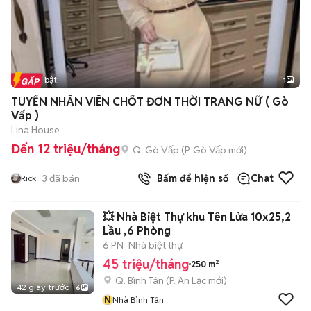
Tin nổi bật
1
TUYỂN NHÂN VIÊN CHỐT ĐƠN THỜI TRANG NỮ ( Gò
Vấp )
Lina House
Đến 12 triệu/tháng
Q. Gò Vấp
(
P. Gò Vấp
mới)
3
đã bán
Bấm để hiện số
Chat
Rick
💥 Nhà Biệt Thự khu Tên Lửa 10x25,2
Lầu ,6 Phòng
6 PN
Nhà biệt thự
45 triệu/tháng
250 m²
Q. Bình Tân
(
P. An Lạc
mới)
42 giây trước
6
N
Nhà Bình Tân