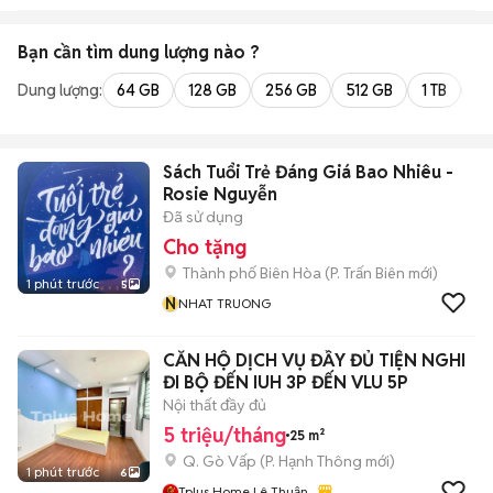
Bạn cần tìm
dung lượng
nào ?
Dung lượng:
64 GB
128 GB
256 GB
512 GB
1 TB
2 
Sách Tuổi Trẻ Đáng Giá Bao Nhiêu -
Rosie Nguyễn
Đã sử dụng
Cho tặng
Thành phố Biên Hòa
(
P. Trấn Biên
mới)
1 phút trước
5
N
NHAT TRUONG
CĂN HỘ DỊCH VỤ ĐẦY ĐỦ TIỆN NGHI
ĐI BỘ ĐẾN IUH 3P ĐẾN VLU 5P
Nội thất đầy đủ
5 triệu/tháng
25 m²
Q. Gò Vấp
(
P. Hạnh Thông
mới)
1 phút trước
6
Tplus Home Lê Thuận