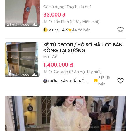
Đã sử dụng
Thạch, đá quí
33.000 đ
Q. Tân Bình
(
P. Bảy Hiền
mới)
23 giây trước
3
L
4.6
44
đã bán
Le Nhai
KỆ TỦ DECOR / HỒ SƠ MẪU CƠ BẢN
ĐÓNG TẠI XƯỞNG
Mới
Gỗ
1.400.000 đ
Q. Gò Vấp
(
P. An Hội Tây
mới)
35 giây trước
2
315
đã
XƯỞNG SẢN XUẤT NỘI
bán
THẤT VÁN MDF