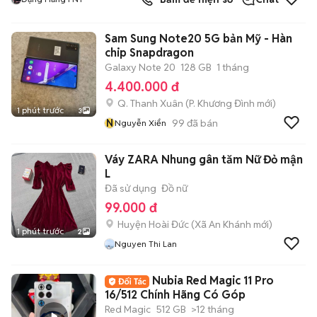
Sam Sung Note20 5G bản Mỹ - Hàn
chip Snapdragon
Galaxy Note 20
128 GB
1 tháng
4.400.000 đ
Q. Thanh Xuân
(
P. Khương Đình
mới)
1 phút trước
3
N
99
đã bán
Nguyễn Xiển
Váy ZARA Nhung gân tăm Nữ Đỏ mận
L
Đã sử dụng
Đồ nữ
99.000 đ
Huyện Hoài Đức
(
Xã An Khánh
mới)
1 phút trước
2
Nguyen Thi Lan
Nubia Red Magic 11 Pro
16/512 Chính Hãng Có Góp
Red Magic
512 GB
>12 tháng