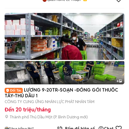
Tin nổi bật
6
+
2
LƯƠNG 9-20TR-SOẠN -ĐÓNG GÓI THUỐC
TÂY-THỦ DẦU 1
CÔNG TY CUNG ỨNG NHÂN LỰC PHÁT NHÂN TÂM
Đến 20 triệu/tháng
Thành phố Thủ Dầu Một
(
P. Bình Dương
mới)
Bấm để hiện số
Chat
Đặng Hằng PNT