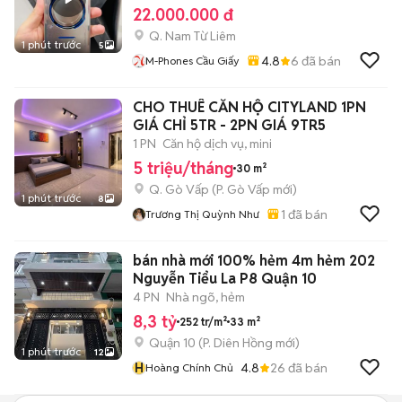
22.000.000 đ
Q. Nam Từ Liêm
1 phút trước
5
4.8
6
đã bán
M-Phones Cầu Giấy
CHO THUÊ CĂN HỘ CITYLAND 1PN
GIÁ CHỈ 5TR - 2PN GIÁ 9TR5
1 PN
Căn hộ dịch vụ, mini
5 triệu/tháng
30 m²
Q. Gò Vấp
(
P. Gò Vấp
mới)
1 phút trước
8
1
đã bán
Trương Thị Quỳnh Như
bán nhà mới 100% hẻm 4m hẻm 202
Nguyễn Tiểu La P8 Quận 10
4 PN
Nhà ngõ, hẻm
8,3 tỷ
252 tr/m²
33 m²
Quận 10
(
P. Diên Hồng
mới)
1 phút trước
12
H
4.8
26
đã bán
Hoàng Chính Chủ