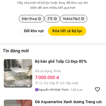
Hãy xóa một số bộ lọc hoặc thay đổi khu vực tìm 
kiếm để xem nhiều kết quả hơn
Điện thoại
ZTE
Nubia Flip2
Đổi khu vực
Xóa tất cả bộ lọc
Tin đăng mới
Bộ bàn ghế Tulip Cũ Đẹp 85%
Đã sử dụng
Khác
7.000.000 đ
Q. Gò Vấp
(
P. Gò Vấp
mới)
22 giây trước
1
1
đã bán
Nguyễn Hồ Nhật Thịnh
Đá Aquamarine Xanh dương Trang sức