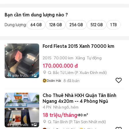
Bạn cần tìm
dung lượng
nào ?
Dung lượng:
64 GB
128 GB
256 GB
512 GB
1 TB
2 
Ford Fiesta 2015 Xanh 70000 km
2015
70.000 km
Xăng
Tự động
170.000.000 đ
Q. Bắc Từ Liêm
(
P. Xuân Đỉnh
mới)
44 giây trước
7
D
8
đã bán
Doãn Hải
Cho Thuê Nhà HXH Quận Tân Bình
Ngang 4x20m -- 4 Phòng Ngủ
4 PN
Nhà ngõ, hẻm
18 triệu/tháng
80 m²
Q. Tân Bình
(
P. Tân Sơn Nhất
mới)
44 giây trước
9