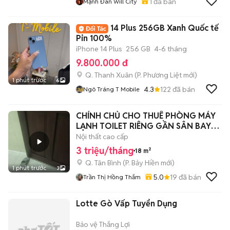
1
đã bán
Mạnh Đan Will City
14 Plus 256GB Xanh Quốc tế
Pin 100%
iPhone 14 Plus
256 GB
4-6 tháng
9.800.000 đ
Q. Thanh Xuân
(
P. Phương Liệt
mới)
1 phút trước
6
4.3
122
đã bán
Ngô Tráng T Mobile
CHÍNH CHỦ CHO THUÊ PHÒNG MÁY
LẠNH TOILET RIÊNG GẦN SÂN BAY
GA T3
Nội thất cao cấp
3 triệu/tháng
18 m²
Q. Tân Bình
(
P. Bảy Hiền
mới)
1 phút trước
3
5.0
19
đã bán
Trần Thị Hồng Thắm
Lotte Gò Vấp Tuyển Dụng
Bảo vệ Thắng Lợi