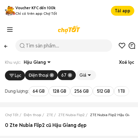
Voucher KFC đến 100k
Tải app
Chỉ có trên app Chợ Tốt
Khu vực:
Hậu Giang
Xoá lọc
Điện thoại
67
Giá
Lọc
Dung lượng:
64 GB
128 GB
256 GB
512 GB
1 TB
2 
Chợ Tốt
Điện thoại
ZTE
ZTE Nubia Flip2
ZTE Nubia Flip2 Hậu Giang
0 Zte Nubia Flip2 cũ Hậu Giang đẹp