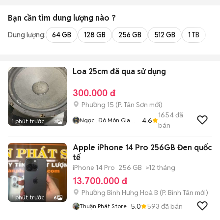
Bạn cần tìm
dung lượng
nào ?
Dung lượng:
64 GB
128 GB
256 GB
512 GB
1 TB
2 
Loa 25cm đã qua sử dụng
300.000 đ
Phường 15
(
P. Tân Sơn
mới)
1654
đã
4.6
Ngọc . Đô Món Gia
1 phút trước
3
bán
Rẻ
Apple iPhone 14 Pro 256GB Đen quốc
tế
iPhone 14 Pro
256 GB
>12 tháng
13.700.000 đ
Phường Bình Hưng Hoà B
(
P. Bình Tân
mới)
1 phút trước
6
5.0
593
đã bán
Thuận Phát Store