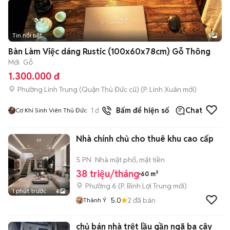
Tin nổi bật
5
Bàn Làm Việc dáng Rustic (100x60x78cm) Gỗ Thông
Mới
Gỗ
1.300.000 đ
Phường Linh Trung (Quận Thủ Đức cũ)
(
P. Linh Xuân
mới)
1
đã bán
Bấm để hiện số
Chat
Cơ Khí Sinh Viên Thủ Đức
Nhà chính chủ cho thuê khu cao cấp
5 PN
Nhà mặt phố, mặt tiền
38 triệu/tháng
60 m²
Phường 6
(
P. Bình Lợi Trung
mới)
1 phút trước
6
5.0
2
đã bán
Thành Ý
chủ bán nhà trệt lầu gần ngã ba cây