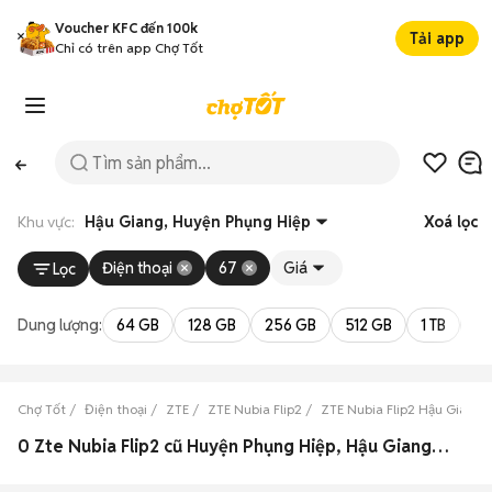
Voucher KFC đến 100k
Tải app
Chỉ có trên app Chợ Tốt
Khu vực:
Hậu Giang, Huyện Phụng Hiệp
Xoá lọc
Điện thoại
67
Giá
Lọc
Dung lượng:
64 GB
128 GB
256 GB
512 GB
1 TB
2 
Chợ Tốt
Điện thoại
ZTE
ZTE Nubia Flip2
ZTE Nubia Flip2 Hậu Giang
0 Zte Nubia Flip2 cũ Huyện Phụng Hiệp, Hậu Giang đẹp