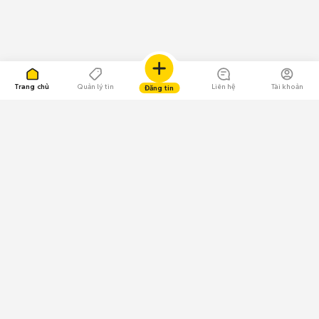
Trang chủ
Quản lý tin
Liên hệ
Tài khoản
Đăng tin
109.000 Bình chọn
Tải ứng dụng Chợ Tốt
Về Chợ Tốt
Quy chế sàn
Chính sách bảo mật
Giải quyết tranh chấp
CÔNG TY TNHH CHỢ TỐT - Người đại diện theo pháp luật:
Nguyễn Trọng Tấn; GPDKKD: 0312120782 do Sở KH & ĐT TP.HCM cấp ngày