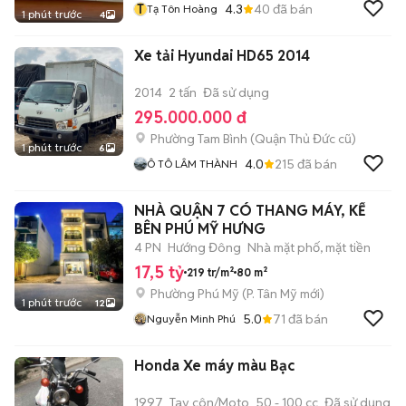
T
4.3
40
đã bán
Tạ Tôn Hoàng
1 phút trước
4
Xe tải Hyundai HD65 2014
2014
2 tấn
Đã sử dụng
295.000.000 đ
Phường Tam Bình (Quận Thủ Đức cũ)
1 phút trước
6
4.0
215
đã bán
Ô TÔ LÂM THÀNH
NHÀ QUẬN 7 CÓ THANG MÁY, KẾ
BÊN PHÚ MỸ HƯNG
4 PN
Hướng Đông
Nhà mặt phố, mặt tiền
17,5 tỷ
219 tr/m²
80 m²
Phường Phú Mỹ
(
P. Tân Mỹ
mới)
1 phút trước
12
5.0
71
đã bán
Nguyễn Minh Phú
Honda Xe máy màu Bạc
1997
Tay côn/Moto
50 - 100 cc
Đã sử dụng