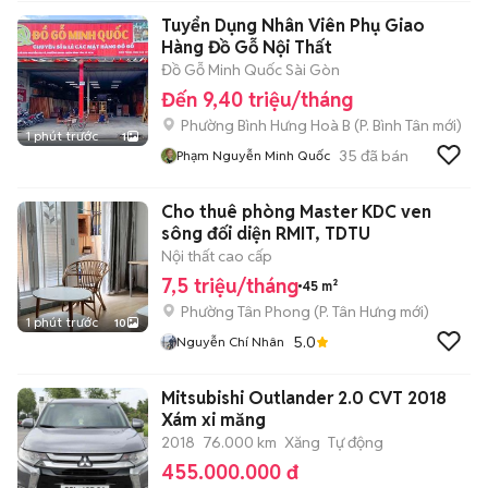
Tuyển Dụng Nhân Viên Phụ Giao
Hàng Đồ Gỗ Nội Thất
Đồ Gỗ Minh Quốc Sài Gòn
Đến 9,40 triệu/tháng
Phường Bình Hưng Hoà B
(
P. Bình Tân
mới)
1 phút trước
1
35
đã bán
Phạm Nguyễn Minh Quốc
Cho thuê phòng Master KDC ven
sông đối diện RMIT, TDTU
Nội thất cao cấp
7,5 triệu/tháng
45 m²
Phường Tân Phong
(
P. Tân Hưng
mới)
1 phút trước
10
5.0
Nguyễn Chí Nhân
Mitsubishi Outlander 2.0 CVT 2018
Xám xi măng
2018
76.000 km
Xăng
Tự động
455.000.000 đ