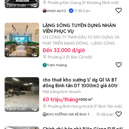
Phường Kim Giang
(
P. Khương Đình
mới)
1 phút trước
14
11
đã bán
VN30 AUTO
LẶNG SÓNG TUYỂN DỤNG NHÂN
VIÊN PHỤC VỤ
CN CÔNG TY TNHH ĐẦU TƯ XÂY DỰNG VÀ
PHÁT TRIỂN RẠNG ĐÔNG - LẶNG SÓNG
Đến 32.000 đ/giờ
1 phút trước
5
Phường 2
(
P. Bàn Cờ
mới)
Trâm Hoàng
cho thuê kho xưởng 1/ dg Ql 1A BT
đông Bình tân DT 1000m2 giá 60tr
Mặt bằng kinh doanh
60 triệu/tháng
1000 m²
Phường Bình Hưng Hoà B
(
P. Bình Tân
mới)
1 phút trước
4
10
đã bán
KHO XƯỞNG GIÁ RẺ Bình Tân
Binh Chánh Quận12 Hóc Môn