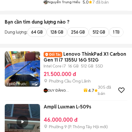
5.0
7
đã bán
Nguyễn Trung Hiếu
Bạn cần tìm
dung lượng
nào ?
Dung lượng:
64 GB
128 GB
256 GB
512 GB
1 TB
2 
Lenovo ThinkPad X1 Carbon
Gen 11 i7 1355U 16G 512G
Intel Core i7
16 GB
512 GB
SSD
21.500.000 đ
Phường Cầu Ông Lãnh
1 phút trước
6
305
đã
4.7
DUY ĐĂNG
bán
COMPUTER
Ampli Luxman L-509s
46.000.000 đ
Phường 9
(
P. Thông Tây Hội
mới)