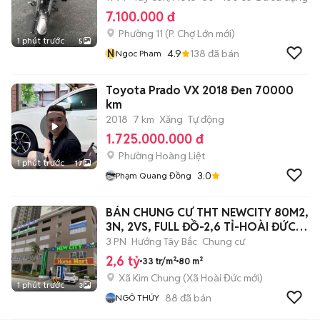
7.100.000 đ
Phường 11
(
P. Chợ Lớn
mới)
1 phút trước
5
N
4.9
138
đã bán
Ngoc Pham
Toyota Prado VX 2018 Đen 70000
km
2018
7 km
Xăng
Tự động
1.725.000.000 đ
Phường Hoàng Liệt
1 phút trước
17
3.0
Phạm Quang Đồng
BÁN CHUNG CƯ THT NEWCITY 80M2,
3N, 2VS, FULL ĐỒ-2,6 TỈ-HOÀI ĐỨC,
HN
3 PN
Hướng Tây Bắc
Chung cư
2,6 tỷ
33 tr/m²
80 m²
Xã Kim Chung
(
Xã Hoài Đức
mới)
1 phút trước
3
88
đã bán
NGÔ THÚY