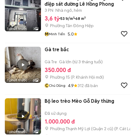
điệp sát đường Lê Hồng Phong
3 PN
Nhà ngõ, hẻm
3,6 tỷ
53 tr/m²
68 m²
Phường Tân Đông Hiệp
1 phút trước
3
M
5.0
Minh Tiến
Gà tre bắc
Gà Tre
Gà lớn (từ 3 tháng tuổi)
350.000 đ
Phường 15
(
P. Khánh Hội
mới)
1 phút trước
2
C
4.9
312
đã bán
Chú Dũng
Bộ leo trèo Mèo Gỗ Dây thừng
Đã sử dụng
1.000.000 đ
Phường Thạnh Mỹ Lợi (Quận 2 cũ)
(
P. Cát Lái
m
1 phút trước
3