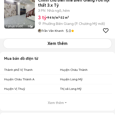
Chính chủ bán nhà Biên Giang FUll nội
thất 3.x Tỷ
3 PN
Nhà ngõ, hẻm
3 tỷ
94 tr/m²
32 m²
Phường Biên Giang
(
P. Chương Mỹ
mới)
1 phút trước
11
5.0
Trần Văn Khanh
Xem thêm
Mua bán đồ điện tử
Thành phố Vị Thanh
Huyện Châu Thành
Huyện Châu Thành A
Huyện Long Mỹ
Huyện Vị Thuỷ
Thị xã Long Mỹ
Xem thêm