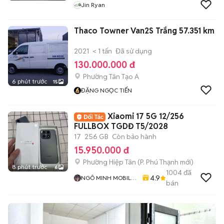
Jin Ryan
Thaco Towner Van2S Trắng 57.351 km
2021
< 1 tấn
Đã sử dụng
130.000.000 đ
Phường Tân Tạo A
6 phút trước
15
ĐẶNG NGỌC TIẾN
Xiaomi 17 5G 12/256
FULLBOX TGDĐ T5/2028
17
256 GB
Còn bảo hành
15.950.000 đ
Phường Hiệp Tân
(
P. Phú Thạnh
mới)
8 phút trước
6
1004
đã
4.9
NGÔ MINH MOBILE
bán
SHOP