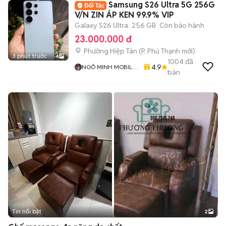
Samsung S26 Ultra 5G 256G
V/N ZIN ÁP KEN 99.9% VIP
Galaxy S26 Ultra
256 GB
Còn bảo hành
23.000.000 đ
Phường Hiệp Tân
(
P. Phú Thạnh
mới)
3 phút trước
4
1004
đã
4.9
NGÔ MINH MOBILE
bán
SHOP
Tin nổi bật
2