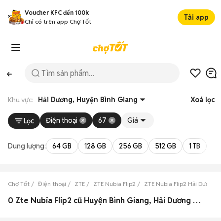
Voucher KFC đến 100k
Tải app
Chỉ có trên app Chợ Tốt
Khu vực:
Hải Dương, Huyện Bình Giang
Xoá lọc
Điện thoại
67
Giá
Lọc
Dung lượng:
64 GB
128 GB
256 GB
512 GB
1 TB
2 
Chợ Tốt
Điện thoại
ZTE
ZTE Nubia Flip2
ZTE Nubia Flip2 Hải Dương
0 Zte Nubia Flip2 cũ Huyện Bình Giang, Hải Dương đẹp