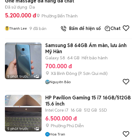
Ghế massage đa năng da chất
Đã sử dụng
Da
5.200.000 đ
Phường Bến Thành
T
9
đã bán
Bấm để hiện số
Chat
Thanh Lee
Samsung S8 64GB Ám màn, lưu ảnh
Mỹ Hàn
Galaxy S8
64 GB
Hết bảo hành
700.000 đ
Xã Bình Đông
(
P. Sơn Qui
mới)
5 phút trước
4
Nguyên Bảo
HP Pavilion Gaming 15 i7 16GB/512GB
15.6 inch
Intel Core i7
16 GB
512 GB
SSD
6.500.000 đ
Phường Phú Diễn
5 phút trước
1
Hoa Tran