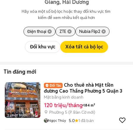
Giang, Hải Dương
Hãy xóa một số bộ lọc hoặc thay đổi khu vực tìm 
kiếm để xem nhiều kết quả hơn
Điện thoại
ZTE
Nubia Flip2
Đổi khu vực
Xóa tất cả bộ lọc
Tin đăng mới
Cho thuê nhà Mặt tiền
đường Cao Thắng Phường 5 Quận 3
Mặt bằng kinh doanh
120 triệu/tháng
184 m²
Phường 5
(
P. Bàn Cờ
mới)
2 phút trước
5
5.0
1
đã bán
Ngọc Thúy