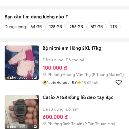
Bạn cần tìm
dung lượng
nào ?
Dung lượng:
64 GB
128 GB
256 GB
512 GB
1 TB
2 
Bộ nỉ trẻ em Hồng 2XL 17kg
Đã sử dụng
Đồ cho bé
100.000 đ
Phường Hoàng Văn Thụ
(
P. Tương Mai
mới)
6 phút trước
3
P
5.0
25
đã bán
Petite Garage
Casio A168 Đồng hồ đeo tay Bạc
Đã sử dụng
Đồ nam
600.000 đ
Phường Bình Thuận
(
P. Tân Thuận
mới)
6 phút trước
1