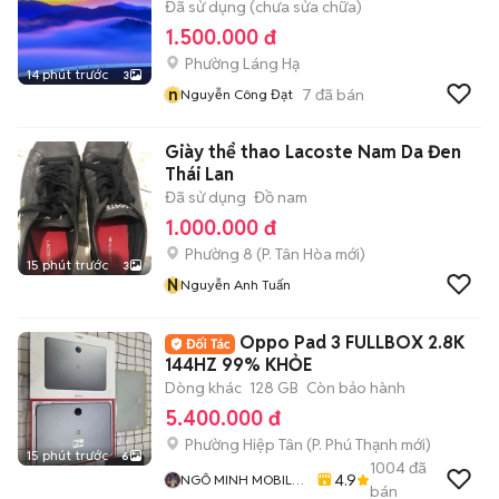
Đã sử dụng (chưa sửa chữa)
1.500.000 đ
Phường Láng Hạ
14 phút trước
3
n
7
đã bán
Nguyễn Công Đạt
Giày thể thao Lacoste Nam Da Đen
Thái Lan
Đã sử dụng
Đồ nam
1.000.000 đ
Phường 8
(
P. Tân Hòa
mới)
15 phút trước
3
N
Nguyễn Anh Tuấn
Oppo Pad 3 FULLBOX 2.8K
144HZ 99% KHỎE
Dòng khác
128 GB
Còn bảo hành
5.400.000 đ
Phường Hiệp Tân
(
P. Phú Thạnh
mới)
15 phút trước
6
1004
đã
4.9
NGÔ MINH MOBILE
bán