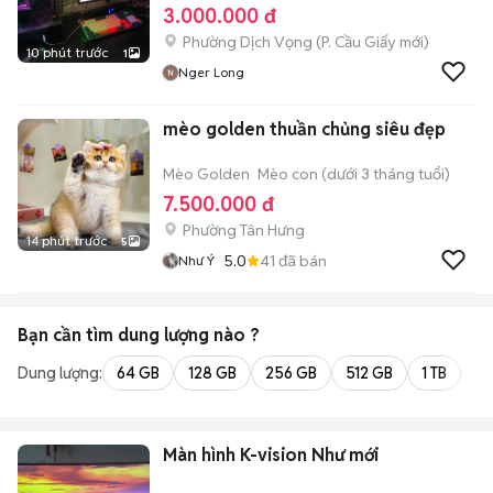
3.000.000 đ
Phường Dịch Vọng
(
P. Cầu Giấy
mới)
10 phút trước
1
Nger Long
mèo golden thuần chủng siêu đẹp
Mèo Golden
Mèo con (dưới 3 tháng tuổi)
7.500.000 đ
Phường Tân Hưng
14 phút trước
5
5.0
41
đã bán
Như Ý
Bạn cần tìm
dung lượng
nào ?
Dung lượng:
64 GB
128 GB
256 GB
512 GB
1 TB
2 
Màn hình K-vision Như mới