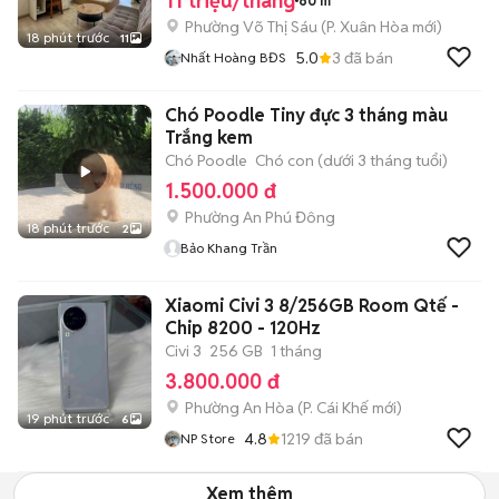
11 triệu/tháng
60 m²
Phường Võ Thị Sáu
(
P. Xuân Hòa
mới)
18 phút trước
11
5.0
3
đã bán
Nhất Hoàng BĐS
Chó Poodle Tiny đực 3 tháng màu
Trắng kem
Chó Poodle
Chó con (dưới 3 tháng tuổi)
1.500.000 đ
Phường An Phú Đông
18 phút trước
2
Bảo Khang Trần
Xiaomi Civi 3 8/256GB Room Qtế -
Chip 8200 - 120Hz
Civi 3
256 GB
1 tháng
3.800.000 đ
Phường An Hòa
(
P. Cái Khế
mới)
19 phút trước
6
4.8
1219
đã bán
NP Store
Xem thêm