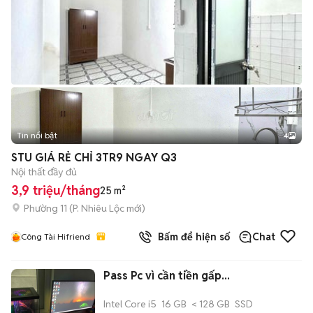
Tin nổi bật
4
STU GIÁ RẺ CHỈ 3TR9 NGAY Q3
Nội thất đầy đủ
3,9 triệu/tháng
25 m²
Phường 11
(
P. Nhiêu Lộc
mới)
Bấm để hiện số
Chat
Công Tài Hifriend
Pass Pc vì cần tiền gấp...
Intel Core i5
16 GB
< 128 GB
SSD