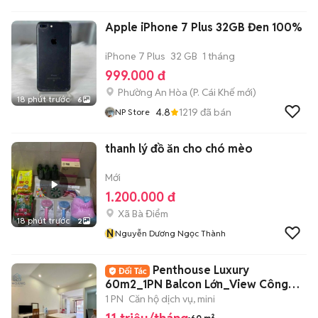
SHOP
Apple iPhone 7 Plus 32GB Đen 100%
iPhone 7 Plus
32 GB
1 tháng
999.000 đ
Phường An Hòa
(
P. Cái Khế
mới)
18 phút trước
6
4.8
1219
đã bán
NP Store
thanh lý đồ ăn cho chó mèo
Mới
1.200.000 đ
Xã Bà Điểm
18 phút trước
2
N
Nguyễn Dương Ngọc Thành
Penthouse Luxury
60m2_1PN Balcon Lớn_View Công
Viên Ngay Võ Thị Sáu
1 PN
Căn hộ dịch vụ, mini