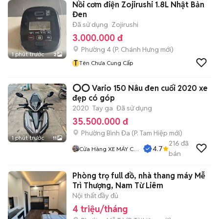
Nồi cơm điện Zojirushi 1.8L Nhật Bản
Đen
Đã sử dụng
Zojirushi
3.000.000 đ
Phường 4
(
P. Chánh Hưng
mới)
1 phút trước
2
T
Tên Chưa Cung Cấp
⭕️⭕️ Vario 150 Nâu đen cuối 2020 xe
đẹp có góp
2020
Tay ga
Đã sử dụng
35.500.000 đ
Phường Bình Đa
(
P. Tam Hiệp
mới)
1 phút trước
11
216
đã
4.7
Cửa Hàng XE MÁY CŨ
bán
THÀNH MỸ
Phòng trọ full đồ, nhà thang máy Mễ
Trì Thượng, Nam Từ Liêm
Nội thất đầy đủ
4 triệu/tháng