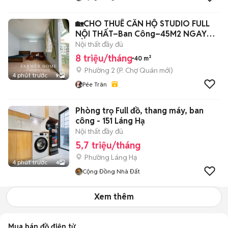
🏡CHO THUÊ CĂN HỘ STUDIO FULL
NỘI THẤT–Ban Công–45M2 NGAY
CẦU CHỮ Y Q.5
Nội thất đầy đủ
8 triệu/tháng
40 m²
Phường 2
(
P. Chợ Quán
mới)
4 phút trước
9
Pée Trân
Phòng trọ Full đồ, thang máy, ban
công - 151 Láng Hạ
Nội thất đầy đủ
5,7 triệu/tháng
Phường Láng Hạ
4 phút trước
4
Cộng Đồng Nhà Đất
Xem thêm
Mua bán đồ điện tử