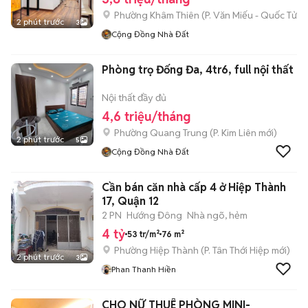
Phường Khâm Thiên
(
P. Văn Miếu - Quốc Tử 
2 phút trước
3
Cộng Đồng Nhà Đất
Phòng trọ Đống Đa, 4tr6, full nội thất
Nội thất đầy đủ
4,6 triệu/tháng
Phường Quang Trung
(
P. Kim Liên
mới)
2 phút trước
5
Cộng Đồng Nhà Đất
Cần bán căn nhà cấp 4 ở Hiệp Thành
17, Quận 12
2 PN
Hướng Đông
Nhà ngõ, hẻm
4 tỷ
53 tr/m²
76 m²
Phường Hiệp Thành
(
P. Tân Thới Hiệp
mới)
2 phút trước
3
Phan Thanh Hiền
CHO NỮ THUÊ PHÒNG MINI-