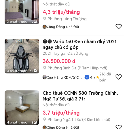
Nội thất đầy đủ
4,3 triệu/tháng
Phường Láng Thượng
3 phút trước
3
Cộng Đồng Nhà Đất
🟡🟡 Vario 150 Đen nhám đký 2021
ngay chủ có góp
2021
Tay ga
Đã sử dụng
36.500.000 đ
Phường Bình Đa
(
P. Tam Hiệp
mới)
3 phút trước
10
216
đã
4.7
Cửa Hàng XE MÁY CŨ
bán
THÀNH MỸ
Cho thuê CCMN 580 Trường Chinh,
Ngã Tư Sở, giá 3.7tr
Nội thất đầy đủ
3,7 triệu/tháng
Phường Ngã Tư Sở
(
P. Kim Liên
mới)
4 phút trước
5
Cộng Đồng Nhà Đất