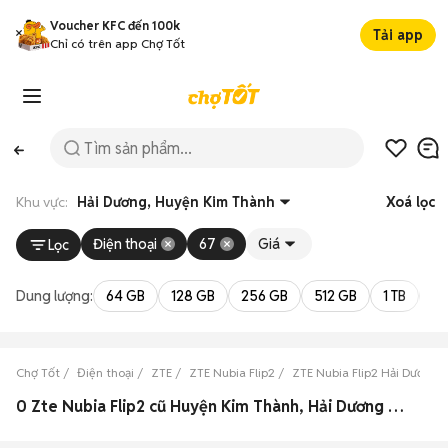
Voucher KFC đến 100k
Tải app
Chỉ có trên app Chợ Tốt
Khu vực:
Hải Dương, Huyện Kim Thành
Xoá lọc
Điện thoại
67
Giá
Lọc
Dung lượng:
64 GB
128 GB
256 GB
512 GB
1 TB
2 
Chợ Tốt
Điện thoại
ZTE
ZTE Nubia Flip2
ZTE Nubia Flip2 Hải Dương
0 Zte Nubia Flip2 cũ Huyện Kim Thành, Hải Dương đẹp