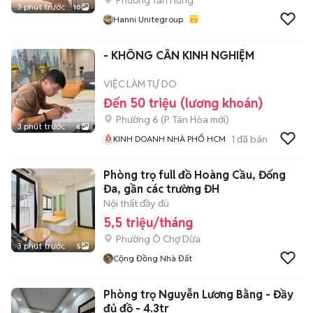
Phường Tân Hưng
3 phút trước
10
Hanni Unitegroup
- KHÔNG CẦN KINH NGHIỆM
VIỆC LÀM TỰ DO
Đến 50 triệu (lương khoán)
Phường 6
(
P. Tân Hòa
mới)
3 phút trước
6
1
đã bán
KINH DOANH NHÀ PHỐ HCM
Phòng trọ full đồ Hoàng Cầu, Đống
Đa, gần các trường ĐH
Nội thất đầy đủ
5,5 triệu/tháng
Phường Ô Chợ Dừa
3 phút trước
5
Cộng Đồng Nhà Đất
Phòng trọ Nguyễn Lương Bằng - Đầy
đủ đồ - 4.3tr