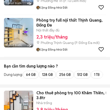
Phường Mễ Trì
(
P. Từ Liêm
mới)
1 phút trước
4
Cộng Đồng Nhà Đất
Phòng trọ full nội thất Thịnh Quang,
Đống Đa
Nội thất đầy đủ
2,3 triệu/tháng
Phường Thịnh Quang
(
P. Đống Đa
mới)
1 phút trước
3
Cộng Đồng Nhà Đất
Bạn cần tìm
dung lượng
nào ?
Dung lượng:
64 GB
128 GB
256 GB
512 GB
1 TB
2 
Cho thuê phòng trọ 100 Khâm Thiên, Đ
3.8tr
Nhà trống
3,8 triệu/tháng