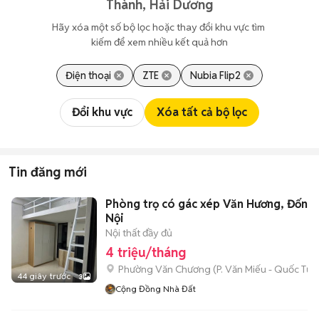
Thành, Hải Dương
Hãy xóa một số bộ lọc hoặc thay đổi khu vực tìm 
kiếm để xem nhiều kết quả hơn
Điện thoại
ZTE
Nubia Flip2
Đổi khu vực
Xóa tất cả bộ lọc
Tin đăng mới
Phòng trọ có gác xép Văn Hương, Đống 
Nội
Nội thất đầy đủ
4 triệu/tháng
Phường Văn Chương
(
P. Văn Miếu - Quốc Tử 
44 giây trước
3
Cộng Đồng Nhà Đất