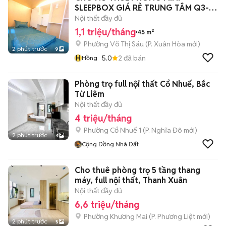
SLEEPBOX GIÁ RẺ TRUNG TÂM Q3-
Q1
Nội thất đầy đủ
1,1 triệu/tháng
45 m²
Phường Võ Thị Sáu
(
P. Xuân Hòa
mới)
2 phút trước
9
H
5.0
2
đã bán
Hồng
Phòng trọ full nội thất Cổ Nhuế, Bắc
Từ Liêm
Nội thất đầy đủ
4 triệu/tháng
Phường Cổ Nhuế 1
(
P. Nghĩa Đô
mới)
2 phút trước
4
Cộng Đồng Nhà Đất
Cho thuê phòng trọ 5 tầng thang
máy, full nội thất, Thanh Xuân
Nội thất đầy đủ
6,6 triệu/tháng
Phường Khương Mai
(
P. Phương Liệt
mới)
2 phút trước
5