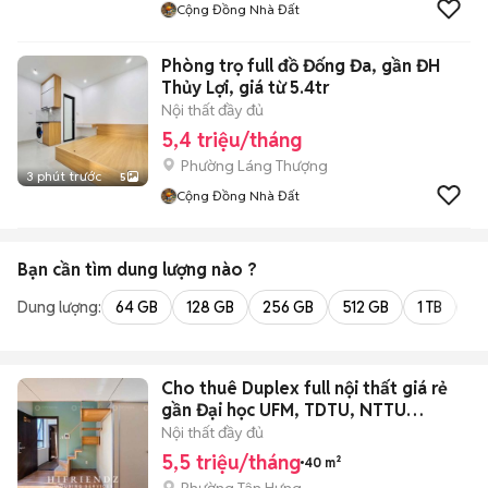
Cộng Đồng Nhà Đất
Phòng trọ full đồ Đống Đa, gần ĐH
Thủy Lợi, giá từ 5.4tr
Nội thất đầy đủ
5,4 triệu/tháng
Phường Láng Thượng
3 phút trước
5
Cộng Đồng Nhà Đất
Bạn cần tìm
dung lượng
nào ?
Dung lượng:
64 GB
128 GB
256 GB
512 GB
1 TB
2 
Cho thuê Duplex full nội thất giá rẻ
gần Đại học UFM, TDTU, NTTU…
Nội thất đầy đủ
5,5 triệu/tháng
40 m²