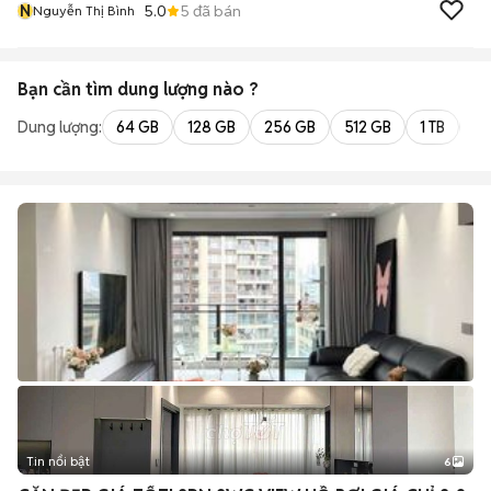
N
5.0
5
đã bán
Nguyễn Thị Bình
Bạn cần tìm
dung lượng
nào ?
Dung lượng:
64 GB
128 GB
256 GB
512 GB
1 TB
2 
Tin nổi bật
6
+
2