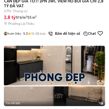
CĂN ĐẸP GIÁ TỐT! 2PN 2WC VIEW HỒ BƠI GIÁ CHỈ 2,8
TỶ ĐÃ VAT
2 PN
Chung cư
2,8 tỷ
51 tr/m²
55 m²
Phường Lái Thiêu
5.0
10
đã bán
Bấm để hiện số
Chat
Xuân Diệu
Tin nổi bật
7
+
2