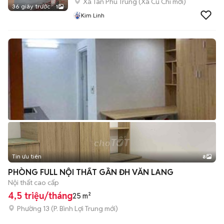
Xã Tân Phú Trung
(
Xã Củ Chi
mới)
36 giây trước
1
Kim Linh
Tin ưu tiên
8
+
2
PHÒNG FULL NỘI THẤT GẦN ĐH VĂN LANG
Nội thất cao cấp
4,5 triệu/tháng
25 m²
Phường 13
(
P. Bình Lợi Trung
mới)