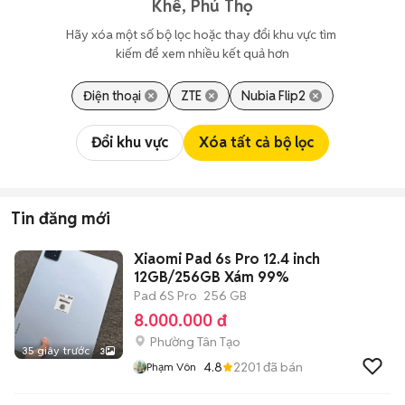
Khê, Phú Thọ
Hãy xóa một số bộ lọc hoặc thay đổi khu vực tìm 
kiếm để xem nhiều kết quả hơn
Điện thoại
ZTE
Nubia Flip2
Đổi khu vực
Xóa tất cả bộ lọc
Tin đăng mới
Xiaomi Pad 6s Pro 12.4 inch
12GB/256GB Xám 99%
Pad 6S Pro
256 GB
8.000.000 đ
Phường Tân Tạo
35 giây trước
3
4.8
2201
đã bán
Phạm Vôn