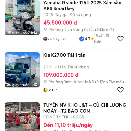
Yamaha Grande 125fi 2025 Xám sần
ABS Smartkey
2025
Tay ga
Đã sử dụng
45.500.000 đ
Phường Dịch Vọng
(
P. Cầu Giấy
mới)
35 giây trước
19
1840
đã
4.7
Xe Máy Lâm
bán
Thủy
Kia K2700 Tải 1 tấn
2010
< 1 tấn
Đã sử dụng
109.000.000 đ
Phường Bình Hưng Hoà B
(
P. Bình Tân
mới)
35 giây trước
7
L
Le Hieu
TUYỂN NV KHO J&T – CỦ CHI LƯƠNG
NGÀY - T2 BAO CƠM
CÔNG TY TNHH GRGR
Đến 11,10 triệu/ngày