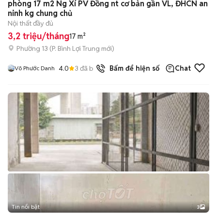
phòng 17 m2 Ng Xí PV Đồng nt cơ bản gần VL, ĐHCN an
ninh kg chung chủ
Nội thất đầy đủ
3,2 triệu/tháng
17 m²
Phường 13
(
P. Bình Lợi Trung
mới)
4.0
3
đã bán
Bấm để hiện số
Chat
Võ Phước Danh
Tin nổi bật
3