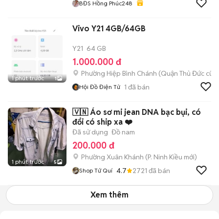
BĐS Hồng Phúc248
Vivo Y21 4GB/64GB
Y21
64 GB
1.000.000 đ
Phường Hiệp Bình Chánh (Quận Thủ Đức cũ)
1 phút trước
1
1
đã bán
Hội Đồ Điện Tử
🇻🇳 Áo sơ mi jean DNA bạc bụi, có
đổi có ship xa ❤️
Đã sử dụng
Đồ nam
200.000 đ
Phường Xuân Khánh
(
P. Ninh Kiều
mới)
1 phút trước
5
4.7
2721
đã bán
Shop Tứ Quí
Xem thêm