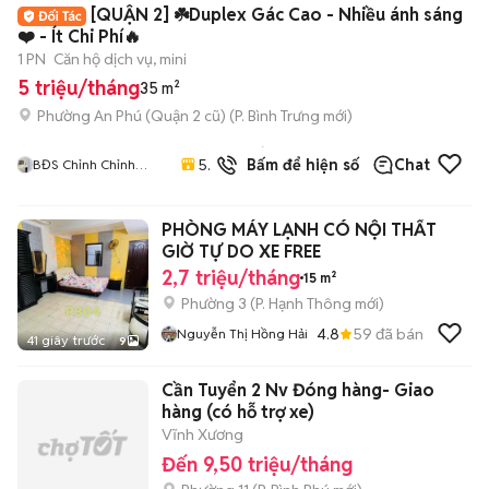
[QUẬN 2] ☘️Duplex Gác Cao - Nhiều ánh sáng
❤️ - Ít Chi Phí🔥
1 PN
Căn hộ dịch vụ, mini
5 triệu/tháng
35 m²
Phường An Phú (Quận 2 cũ)
(
P. Bình Trưng
mới)
29
đã
5.0
Bấm để hiện số
Chat
BĐS Chỉnh Chỉnh
bán
Apartment Tư Vấn
Căn Hộ TPHCM
PHÒNG MÁY LẠNH CÓ NỘI THẤT
GIỜ TỰ DO XE FREE
2,7 triệu/tháng
15 m²
Phường 3
(
P. Hạnh Thông
mới)
4.8
59
đã bán
Nguyễn Thị Hồng Hải
41 giây trước
9
Cần Tuyển 2 Nv Đóng hàng- Giao
hàng (có hỗ trợ xe)
Vĩnh Xương
Đến 9,50 triệu/tháng