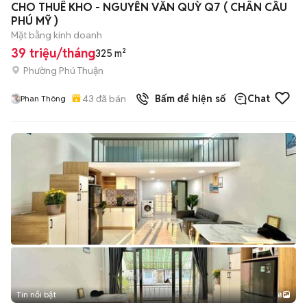
CHO THUÊ KHO - NGUYỄN VĂN QUỲ Q7 ( CHÂN CẦU
PHÚ MỸ )
Mặt bằng kinh doanh
39 triệu/tháng
325 m²
Phường Phú Thuận
43
đã bán
Bấm để hiện số
Chat
Phan Thông
Tin nổi bật
8
+
2