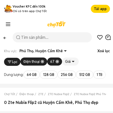
Voucher KFC đến 100k
Tải app
Chỉ có trên app Chợ Tốt
Khu vực:
Phú Thọ, Huyện Cẩm Khê
Xoá lọc
Điện thoại
67
Giá
Lọc
Dung lượng:
64 GB
128 GB
256 GB
512 GB
1 TB
2 
Chợ Tốt
Điện thoại
ZTE
ZTE Nubia Flip2
ZTE Nubia Flip2 Phú Thọ
0 Zte Nubia Flip2 cũ Huyện Cẩm Khê, Phú Thọ đẹp