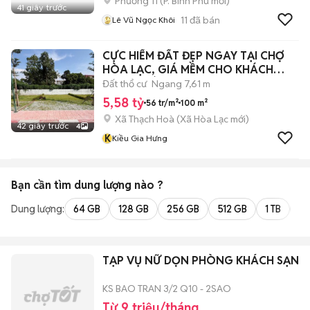
Phường 11
(
P. Bình Phú
mới)
41 giây trước
11
đã bán
Lê Vũ Ngọc Khôi
CỰC HIẾM ĐẤT ĐẸP NGAY TẠI CHỢ
HÒA LẠC, GIÁ MỀM CHO KHÁCH
THIỆN CHÍ
Đất thổ cư
Ngang 7,61 m
5,58 tỷ
56 tr/m²
100 m²
Xã Thạch Hoà
(
Xã Hòa Lạc
mới)
42 giây trước
4
K
Kiều Gia Hưng
Bạn cần tìm
dung lượng
nào ?
Dung lượng:
64 GB
128 GB
256 GB
512 GB
1 TB
2 
TẠP VỤ NỮ DỌN PHÒNG KHÁCH SẠN
KS BAO TRAN 3/2 Q10 - 2SAO
Từ 9 triệu/tháng