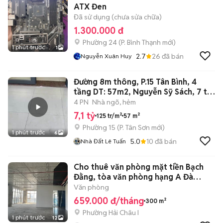
ATX Đen
Đã sử dụng (chưa sửa chữa)
1.300.000 đ
Phường 24
(
P. Bình Thạnh
mới)
1 phút trước
1
2.7
26
đã bán
Nguyễn Xuân Huy
Đường 8m thông, P.15 Tân Bình, 4
tầng DT: 57m2, Nguyễn Sỹ Sách, 7 tỷ
1
4 PN
Nhà ngõ, hẻm
7,1 tỷ
125 tr/m²
57 m²
Phường 15
(
P. Tân Sơn
mới)
1 phút trước
6
5.0
10
đã bán
Nhà Đất Lê Tuấn
Cho thuê văn phòng mặt tiền Bạch
Đằng, tòa văn phòng hạng A Đà
Nẵng.
Văn phòng
659.000 đ/tháng
300 m²
Phường Hải Châu I
1 phút trước
12