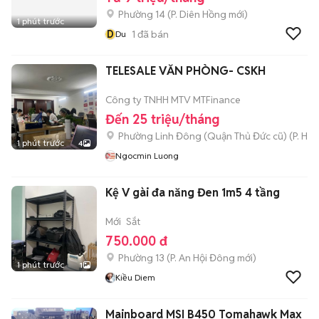
Phường 14
(
P. Diên Hồng
mới)
1 phút trước
D
1
đã bán
Du
TELESALE VĂN PHÒNG- CSKH
Công ty TNHH MTV MTFinance
Đến 25 triệu/tháng
Phường Linh Đông (Quận Thủ Đức cũ)
(
P. Hiệ
1 phút trước
4
Ngocmin Luong
Kệ V gài đa năng Đen 1m5 4 tầng
Mới
Sắt
750.000 đ
Phường 13
(
P. An Hội Đông
mới)
1 phút trước
1
Kiều Diem
Mainboard MSI B450 Tomahawk Max