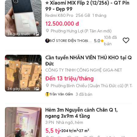
⭐ Xiaomi MIX Flip 2 (12/256) - QT Pin
99 - Đẹp 99
Redmi K80 Pro
256 GB
1 tháng
12.500.000 đ
Phường Hưng Lợi
(
P. Tân An
mới)
34 giây trước
6
108
đã
5.0
BƠ STORE ĐIỆN THOẠI
bán
XÁCH TAY CN CẦN THƠ
Cần tuyển NHÂN VIÊN THỦ KHO tại Quậ
Đức
CÔNG TY TNHH CÔNG NGHỆ GIGA-NET
Đến 13 triệu/tháng
Phường Bình Chiểu (Quận Thủ Đức cũ)
(
P. Ta
34 giây trước
3
T
3
đã bán
Trần Văn Gấm
Hẻm 3m Nguyễn cảnh Chân Q 1,
ngang 3x9m 4 tầng
3 PN
Nhà ngõ, hẻm
5,5 tỷ
204 tr/m²
27 m²