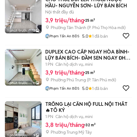
HẦU- NGUYỄN SƠN- LŨY BÁN BÍCH
Nội thất đầy đủ
3,9 triệu/tháng
25 m²
Phường Tân Thành
(
P. Phú Thọ Hòa
mới)
1 phút trước
6
5.0
1
đã bán
Phạm Tấn An BĐS
DUPLEX CAO CẤP NGAY HÒA BÌNH-
LŨY BÁN BÍCH- ĐẦM SEN NGAY ĐH
HỒNG BÀNG
1 PN
Căn hộ dịch vụ, mini
3,9 triệu/tháng
25 m²
Phường Phú Trung
(
P. Tân Phú
mới)
1 phút trước
11
5.0
1
đã bán
Phạm Tấn An BĐS
TRỐNG LẠI CĂN HỘ FULL NỘI THẤT
🔥TÔ KÝ
1 PN
Căn hộ dịch vụ, mini
3,8 triệu/tháng
32 m²
Phường Trung Mỹ Tây
1 phút trước
9