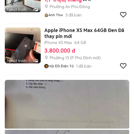
Phường An Phú Đông
1 phút trước
4
3
đã bán
Anh Thw
Apple iPhone XS Max 64GB Đen Đã
thay pin mới
iPhone XS Max
64 GB
3.800.000 đ
Phường 13
(
P. Phú Định
mới)
1 phút trước
3
1
đã bán
Hội Đồ Điện Tử