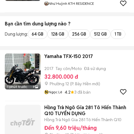
Như Huỳnh KTH RESIDENCE
Bạn cần tìm
dung lượng
nào ?
Dung lượng:
64 GB
128 GB
256 GB
512 GB
1 TB
2 
Yamaha TFX-150 2017
2017
Tay côn/Moto
Đã sử dụng
32.800.000 đ
Phường 12
(
P. Bảy Hiền
mới)
1 phút trước
7
N
4.2
3
đã bán
Ngọc Lê
Hồng Trà Ngô Gia 281 Tô Hiến Thành
Q10 TUYỂN DỤNG
Hồng Trà Ngô Gia 281 Tô Hiến Thành Q10
Đến 9,60 triệu/tháng