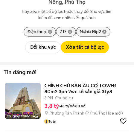
Nông, Phú Thọ
Hãy xóa một số bộ lọc hoặc thay đổi khu vực tìm 
kiếm để xem nhiều kết quả hơn
Điện thoại
ZTE
Nubia Flip2
Đổi khu vực
Xóa tất cả bộ lọc
Tin đăng mới
CHÍNH CHỦ BÁN ÂU CƠ TOWER
80m2 3pn 2wc sổ sẳn giá 3ty8
3 PN
Chung cư
3,8 tỷ
48 tr/m²
80 m²
Phường Tân Thành
(
P. Phú Thọ Hòa
mới)
29 giây trước
4
T
Tuấn