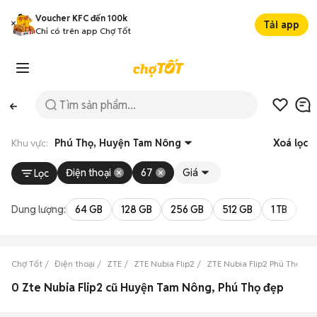
Voucher KFC đến 100k
Tải app
Chỉ có trên app Chợ Tốt
Khu vực:
Phú Thọ, Huyện Tam Nông
Xoá lọc
Điện thoại
67
Giá
Lọc
Dung lượng:
64 GB
128 GB
256 GB
512 GB
1 TB
2 
Chợ Tốt
Điện thoại
ZTE
ZTE Nubia Flip2
ZTE Nubia Flip2 Phú Thọ
0 Zte Nubia Flip2 cũ Huyện Tam Nông, Phú Thọ đẹp