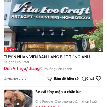
Tin nổi bật
1
TUYỂN NHÂN VIÊN BÁN HÀNG BIẾT TIẾNG ANH
Saigon Eco Craft
Đến 9 triệu/tháng
Phường Bến Thành
Bấm để hiện số
Chat
Vita Eco Craft
Bé cái tiny mập ú chân lùn
Chó Poodle
Chó trưởng thành (hơn 1 tuổi)