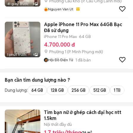
Phường Cầu Kho
(
P. Cầu Ông Lãnh
mới)
41 giây trước
3
Nguyen Van Ut
Apple iPhone 11 Pro Max 64GB Bạc
Đã sử dụng
iPhone 11 Pro Max
64 GB
4.700.000 đ
Phường 1
(
P. Minh Phụng
mới)
1 phút trước
1
1
đã bán
Hội Đồ Điện Tử
Bạn cần tìm
dung lượng
nào ?
Dung lượng:
64 GB
128 GB
256 GB
512 GB
1 TB
2 
Tìm bạn nữ ở ghép cách đại học ntt
1.5km
Nội thất đầy đủ
1,7 triệu/tháng
26 m²