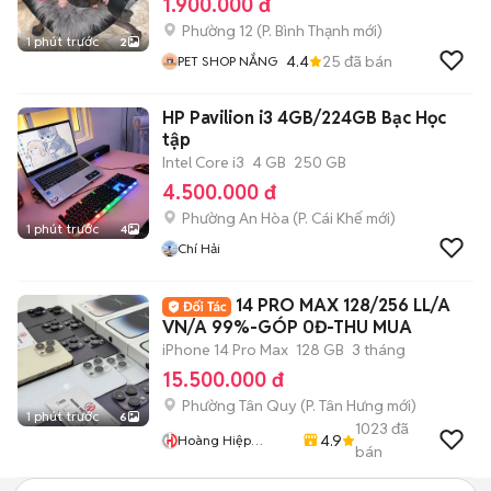
1.900.000 đ
Phường 12
(
P. Bình Thạnh
mới)
1 phút trước
2
4.4
25
đã bán
PET SHOP NẮNG
HP Pavilion i3 4GB/224GB Bạc Học
tập
Intel Core i3
4 GB
250 GB
4.500.000 đ
Phường An Hòa
(
P. Cái Khế
mới)
1 phút trước
4
Chí Hải
14 PRO MAX 128/256 LL/A
VN/A 99%-GÓP 0Đ-THU MUA
iPhone 14 Pro Max
128 GB
3 tháng
15.500.000 đ
Phường Tân Quy
(
P. Tân Hưng
mới)
1 phút trước
6
1023
đã
4.9
Hoàng Hiệp
bán
Mobile