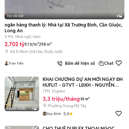
Tin nổi bật
8
+
2
ngân hàng thanh lý: Nhà tại Xã Trường Bình, Cần Giuộc,
Long An
5 PN
Nhà ngõ, hẻm
2,702 tỷ
9,1 tr/m²
298 m²
Xã Trí Bình
(
Xã Hảo Đước
mới)
Bấm để hiện số
Chat
Tran Tiến
KHAI CHƯƠNG DỰ AN MỚI NGAY ĐH
HUFLIT - GTVT - LĐXH - NGUYỄN
ẢNH THỦ
1 PN
Duplex
3,3 triệu/tháng
25 m²
Phường Trung Mỹ Tây
1 phút trước
7
5.0
Duy Bình
CHO THUÊ DUPLEX THOẠI NGỌC