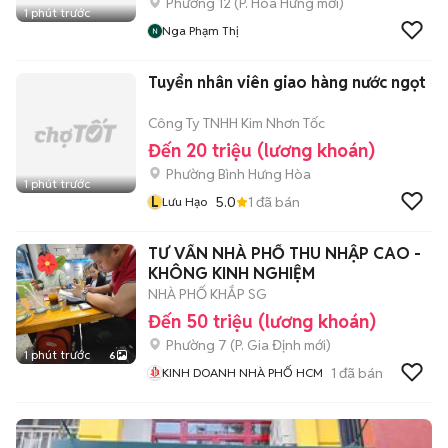
Phường 12
(
P. Hòa Hưng
mới)
1 phút trước
Nga Phạm Thị
Tuyển nhân viên giao hàng nước ngọt
Công Ty TNHH Kim Nhơn Tốc
Đến 20 triệu (lương khoán)
Phường Bình Hưng Hòa
1 phút trước
L
5.0
1
đã bán
Lưu Hạo
TƯ VẤN NHÀ PHỐ THU NHẬP CAO -
KHÔNG KINH NGHIỆM
NHÀ PHỐ KHẮP SG
Đến 50 triệu (lương khoán)
Phường 7
(
P. Gia Định
mới)
1 phút trước
6
1
đã bán
KINH DOANH NHÀ PHỐ HCM