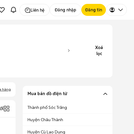
Đăng nhập
Đăng tin
Liên hệ
Xoá
lọc
a hàng
Mua bán đồ điện tử
Thành phố Sóc Trăng
ới
Huyện Châu Thành
Huyện Cù Lao Dung