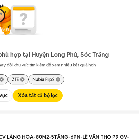
phù hợp tại Huyện Long Phú, Sóc Trăng
hay đổi khu vực tìm kiếm để xem nhiều kết quả hơn
ZTE
Nubia Flip2
 vực
Xóa tất cả bộ lọc
CV LÀNG HOA-80M2-5TẦNG-6PN-LÊ VĂN THỌ P9 GV-