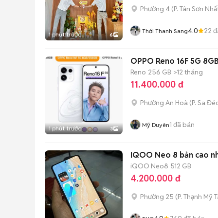
Phường 4
(
P. Tân Sơn Nhấ
4.0
22
đ
Thới Thanh Sang
1 phút trước
6
OPPO Reno 16F 5G 8GB
Reno
256 GB
>12 tháng
11.400.000 đ
Phường An Hoà
(
P. Sa Đé
1
đã bán
Mỹ Duyên
1 phút trước
3
IQOO Neo 8 bản cao nhấ
iQOO Neo8
512 GB
4.200.000 đ
Phường 25
(
P. Thạnh Mỹ 