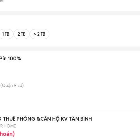
1 TB
2 TB
> 2 TB
 Pin 100%
(Quận 9 cũ)
O THUÊ PHÒNG &CĂN HỘ KV TÂN BÌNH
ER HOME
khoán)