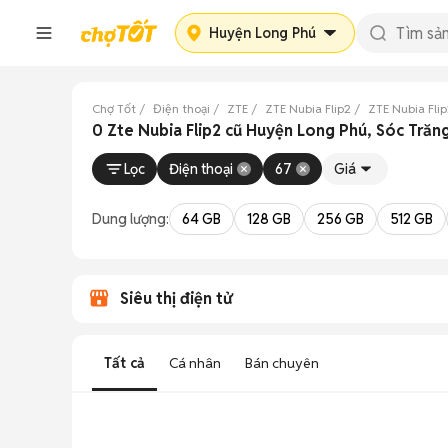
Huyện Long Phú
Chợ Tốt
Điện thoại
ZTE
ZTE Nubia Flip2
ZTE Nubia Fli
0 Zte Nubia Flip2 cũ Huyện Long Phú, Sóc Trăn
Lọc
Điện thoại
67
Giá
Dung lượng:
64 GB
128 GB
256 GB
512 GB
Siêu thị điện tử
Tất cả
Cá nhân
Bán chuyên