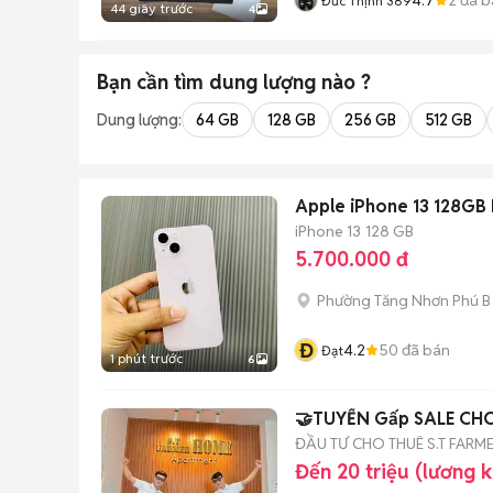
Đức Thịnh 389
44 giây trước
4
Bạn cần tìm
dung lượng
nào ?
Dung lượng:
64 GB
128 GB
256 GB
512 GB
Apple iPhone 13 128GB
iPhone 13
128 GB
5.700.000 đ
Phường Tăng Nhơn Phú B 
Đ
4.2
50
đã bán
Đạt
1 phút trước
6
🤝TUYỂN Gấp SALE CH
ĐẦU TƯ CHO THUÊ S.T FARM
Đến 20 triệu (lương 