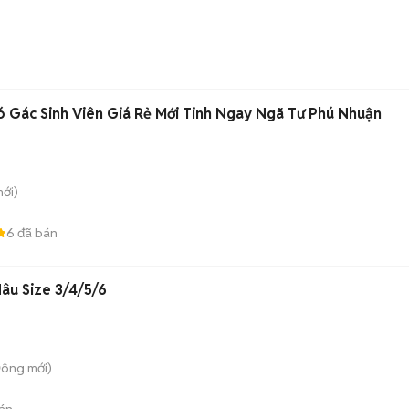
)
 Gác Sinh Viên Giá Rẻ Mới Tinh Ngay Ngã Tư Phú Nhuận
ới)
6
đã bán
âu Size 3/4/5/6
Đông
mới)
án