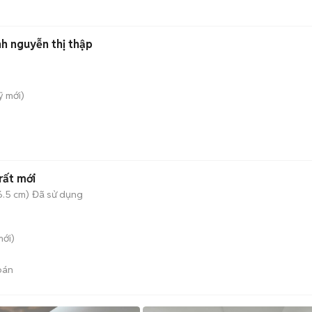
h nguyễn thị thập
̃
mới)
rất mới
6.5 cm)
Đã sử dụng
ới)
bán