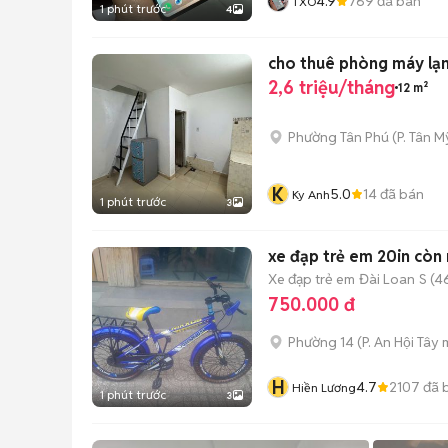
4.9
769
đã bán
TXO
1 phút trước
4
cho thuê phòng máy lạn
2,6 triệu/tháng
12 m²
Phường Tân Phú
(
P. Tân My
K
5.0
14
đã bán
Ky Anh
1 phút trước
3
xe đạp trẻ em 20in còn 
Xe đạp trẻ em
Đài Loan
S (4
750.000 đ
Phường 14
(
P. An Hội Tây
m
H
4.7
2107
đã 
Hiền Lương
1 phút trước
3