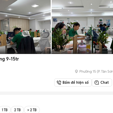
ng 9-15tr
Phường 15
(
P. Tân Sơ
Bấm để hiện số
Chat
1 TB
2 TB
> 2 TB