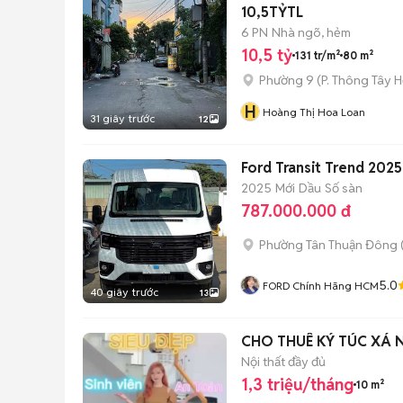
10,5TỶTL
6 PN
Nhà ngõ, hẻm
10,5 tỷ
131 tr/m²
80 m²
Phường 9
(
P. Thông Tây H
H
Hoàng Thị Hoa Loan
31 giây trước
12
Ford Transit Trend 2025
2025
Mới
Dầu
Số sàn
787.000.000 đ
Phường Tân Thuận Đông
5.0
FORD Chính Hãng HCM
40 giây trước
13
CHO THUÊ KÝ TÚC XÁ N
Nội thất đầy đủ
1,3 triệu/tháng
10 m²