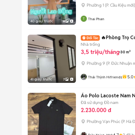
Phường 1
(
P. Cầu Kiệu
mới
Thai Phan
40 giây trước
8
🔥Phòng Trọ Có
Nhà trống
3,5 triệu/tháng
30 m²
Phường 9
(
P. Đức Nhuận
m
5.0
Thái Thịnh Hifriendz
41 giây trước
7
Áo Polo Lacoste Nam N
Đã sử dụng
Đồ nam
2.230.000 đ
Phường Vạn Phúc
(
P. Hà 
4.7
2
đã b