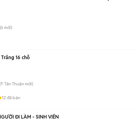
ội
mới)
 Trắng 16 chỗ
(
P. Tân Thuận
mới)
12
đã bán
GƯỜI ĐI LÀM - SINH VIÊN