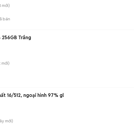
t
mới)
ã bán
 256GB Trắng
c
mới)
t 16/512, ngoại hình 97% gl
Tây
mới)