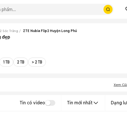
p2 Sóc Trăng
ZTE Nubia Flip2 Huyện Long Phú
g đẹp
1 TB
2 TB
> 2 TB
Xem Cử
Tin có video
Tin mới nhất
Dạng lư