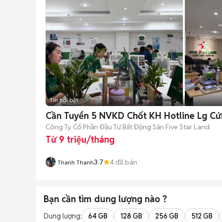
Tin nổi bật
Cần Tuyển 5 NVKD Chốt KH Hotline Lg Cứ
Công Ty Cổ Phần Đầu Tư Bất Động Sản Five Star Land
Từ 9 triệu/tháng
3.7
4
đã bán
Thanh Thanh
Bạn cần tìm
dung lượng
nào ?
Dung lượng:
64 GB
128 GB
256 GB
512 GB