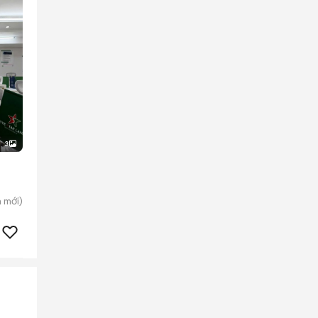
3
n
mới)