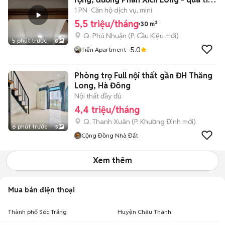
ích
1 PN
Căn hộ dịch vụ, mini
5,5 triệu/tháng
30 m²
Q. Phú Nhuận
(
P. Cầu Kiệu
mới)
5 phút trước
8
5.0
Tiến Apartment
Phòng trọ Full nội thất gần ĐH Thăng
Long, Hà Đông
Nội thất đầy đủ
4,4 triệu/tháng
Q. Thanh Xuân
(
P. Khương Đình
mới)
6 phút trước
5
Cộng Đồng Nhà Đất
Xem thêm
Mua bán điện thoại
Thành phố Sóc Trăng
Huyện Châu Thành