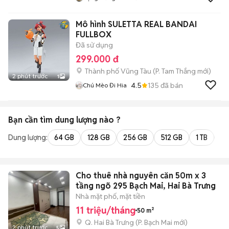
Mô hình SULETTA REAL BANDAI
FULLBOX
Đã sử dụng
299.000 đ
Thành phố Vũng Tàu
(
P. Tam Thắng
mới)
2 phút trước
1
4.5
135
đã bán
Chú Mèo Đi Hia
Bạn cần tìm
dung lượng
nào ?
Dung lượng:
64 GB
128 GB
256 GB
512 GB
1 TB
2 
Cho thuê nhà nguyên căn 50m x 3
tầng ngõ 295 Bạch Mai, Hai Bà Trưng
Nhà mặt phố, mặt tiền
11 triệu/tháng
50 m²
Q. Hai Bà Trưng
(
P. Bạch Mai
mới)
2 phút trước
5