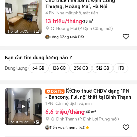
Cho thuê nhà 33m2 Định Công
Thượng, Hoàng Mai, Hà Nội
4 PN
Nhà mặt phố, mặt tiền
13 triệu/tháng
33 m²
Q. Hoàng Mai
(
P. Định Công
mới)
3 phút trước
5
Cộng Đồng Nhà Đất
Bạn cần tìm
dung lượng
nào ?
Dung lượng:
64 GB
128 GB
256 GB
512 GB
1 TB
2 
💥Cho thuê CHDV dạng 1PN
- Bancony, Full nội thất tại Bình Thạnh
1 PN
Căn hộ dịch vụ, mini
6,6 triệu/tháng
40 m²
Q. Bình Thạnh
(
P. Bình Lợi Trung
mới)
3 phút trước
9
5.0
Tiến Apartment