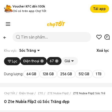
Voucher KFC đến 100k
Tải app
Chỉ có trên app Chợ Tốt
Khu vực:
Sóc Trăng
Xoá lọc
Điện thoại
67
Giá
Lọc
Dung lượng:
64 GB
128 GB
256 GB
512 GB
1 TB
2 
Chợ Tốt
Điện thoại
ZTE
ZTE Nubia Flip2
ZTE Nubia Flip2 Sóc Trăng
0 Zte Nubia Flip2 cũ Sóc Trăng đẹp