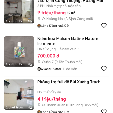
230 Định Công Thượng, Hoàng Mai
3 PN
Nhà mặt phố, mặt tiền
9 triệu/tháng
40 m²
Q. Hoàng Mai
(
P. Định Công
mới)
1 phút trước
5
Cộng Đồng Nhà Đất
Nước hoa Maison Matine Nature
Insolente
Đã sử dụng
Cả nam và nữ
700.000 đ
Quận 7
(
P. Tân Thuận
mới)
1 phút trước
3
11
đã bán
Quang Dương
Phòng trọ full đồ Bùi Xương Trạch
Nội thất đầy đủ
4 triệu/tháng
Q. Thanh Xuân
(
P. Khương Đình
mới)
2 phút trước
4
Cộng Đồng Nhà Đất