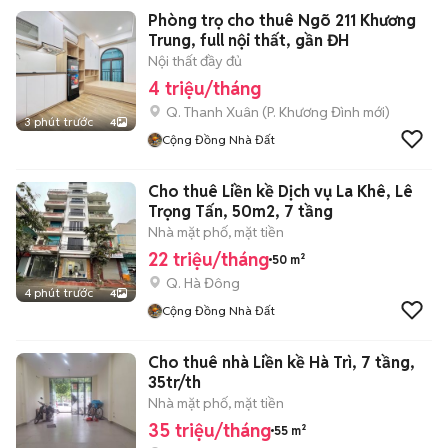
Phòng trọ cho thuê Ngõ 211 Khương
Trung, full nội thất, gần ĐH
Nội thất đầy đủ
4 triệu/tháng
Q. Thanh Xuân
(
P. Khương Đình
mới)
3 phút trước
4
Cộng Đồng Nhà Đất
Cho thuê Liền kề Dịch vụ La Khê, Lê
Trọng Tấn, 50m2, 7 tầng
Nhà mặt phố, mặt tiền
22 triệu/tháng
50 m²
Q. Hà Đông
4 phút trước
4
Cộng Đồng Nhà Đất
Cho thuê nhà Liền kề Hà Trì, 7 tầng,
35tr/th
Nhà mặt phố, mặt tiền
35 triệu/tháng
55 m²