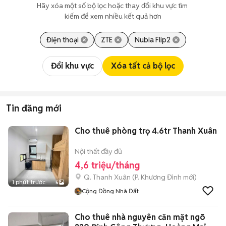
Hãy xóa một số bộ lọc hoặc thay đổi khu vực tìm 
kiếm để xem nhiều kết quả hơn
Điện thoại
ZTE
Nubia Flip2
Đổi khu vực
Xóa tất cả bộ lọc
Tin đăng mới
Cho thuê phòng trọ 4.6tr Thanh Xuân
Nội thất đầy đủ
4,6 triệu/tháng
Q. Thanh Xuân
(
P. Khương Đình
mới)
1 phút trước
5
Cộng Đồng Nhà Đất
Cho thuê nhà nguyên căn mặt ngõ