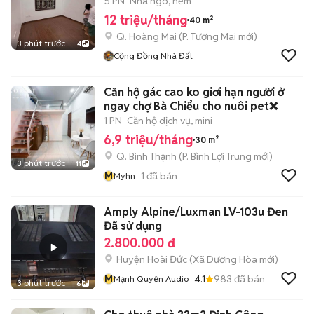
5 PN
Nhà ngõ, hẻm
12 triệu/tháng
40 m²
Q. Hoàng Mai
(
P. Tương Mai
mới)
3 phút trước
4
Cộng Đồng Nhà Đất
Căn hộ gác cao ko giơi hạn người ở
ngay chợ Bà Chiểu cho nuôi pet❌
1 PN
Căn hộ dịch vụ, mini
6,9 triệu/tháng
30 m²
Q. Bình Thạnh
(
P. Bình Lợi Trung
mới)
3 phút trước
11
M
1
đã bán
Myhn
Amply Alpine/Luxman LV-103u Đen
Đã sử dụng
2.800.000 đ
Huyện Hoài Đức
(
Xã Dương Hòa
mới)
M
4.1
983
đã bán
Mạnh Quyên Audio
3 phút trước
6