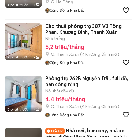
Q. Hà Đông
4 phút trước
5
Cộng Đồng Nhà Đất
Cho thuê phòng trọ 387 Vũ Tông
Phan, Khương Đình, Thanh Xuân
Nhà trống
5,2 triệu/tháng
Q. Thanh Xuân
(
P. Khương Đình
mới)
4 phút trước
4
Cộng Đồng Nhà Đất
Phòng trọ 262B Nguyễn Trãi, full đồ,
ban công rộng
Nội thất đầy đủ
4,4 triệu/tháng
Q. Thanh Xuân
(
P. Khương Đình
mới)
5 phút trước
4
Cộng Đồng Nhà Đất
Nhà mới, bancony, nhà xe
rộng, đường Phan Xích Long - quá tiện