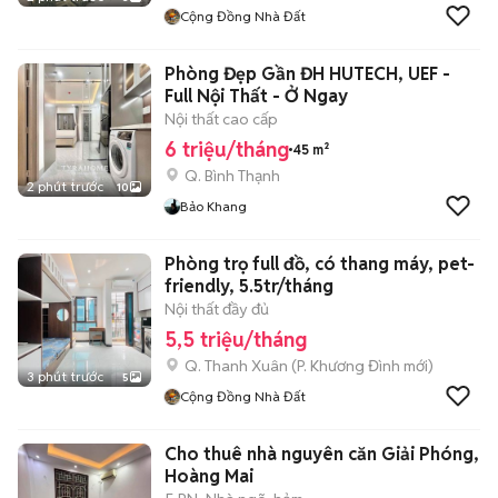
Cộng Đồng Nhà Đất
Phòng Đẹp Gần ĐH HUTECH, UEF -
Full Nội Thất - Ở Ngay
Nội thất cao cấp
6 triệu/tháng
45 m²
Q. Bình Thạnh
2 phút trước
10
Bảo Khang
Phòng trọ full đồ, có thang máy, pet-
friendly, 5.5tr/tháng
Nội thất đầy đủ
5,5 triệu/tháng
Q. Thanh Xuân
(
P. Khương Đình
mới)
3 phút trước
5
Cộng Đồng Nhà Đất
Cho thuê nhà nguyên căn Giải Phóng,
Hoàng Mai