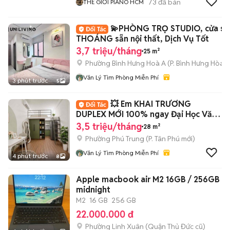
73
đã bán
THẾ GIỚI PIANO HCM
💫PHÒNG TRỌ STUDIO, cửa sổ
THOÁNG sẵn nội thất, Dịch Vụ Tốt
3,7 triệu/tháng
25 m²
Phường Bình Hưng Hoà A
(
P. Bình Hưng Hòa
m
Văn Lý Tìm Phòng Miễn Phí
3 phút trước
5
💥 Em KHAI TRƯƠNG
DUPLEX MỚI 100% ngay Đại Học Văn
Hiến
3,5 triệu/tháng
28 m²
Phường Phú Trung
(
P. Tân Phú
mới)
Văn Lý Tìm Phòng Miễn Phí
4 phút trước
8
Apple macbook air M2 16GB / 256GB
midnight
M2
16 GB
256 GB
22.000.000 đ
Phường Linh Xuân (Quận Thủ Đức cũ)