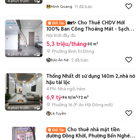
4 phút trước
5
M
11
đã bán
Minh Quang
🏡✨ Cho Thuê CHDV Mới
100% Ban Công Thoáng Mát - Sạch
Sẽ ✨🏡
Nội thất đầy đủ
5,3 triệu/tháng
30 m²
Phường Bình Trị Đông
4 phút trước
6
2
đã bán
Bảo Ân Nè
Thống Nhất dt sử dụng 140m 2,nhà nở
hậu tài lộc
4 PN
Nhà ngõ, hẻm
6,9 tỷ
96 tr/m²
72 m²
Phường 16
(
P. An Hội Đông
mới)
4 phút trước
9
Lê Tuyền
Cho thuê nhà mặt tiền
đường Đồng Khởi, Phường Bến Nghé,