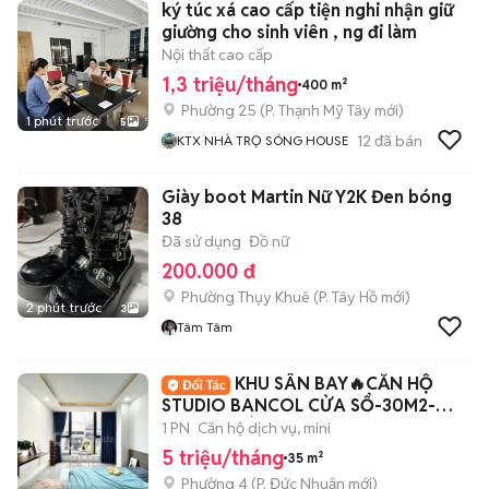
ký túc xá cao cấp tiện nghi nhận giữ
giường cho sinh viên , ng đi làm
Nội thất cao cấp
1,3 triệu/tháng
400 m²
Phường 25
(
P. Thạnh Mỹ Tây
mới)
1 phút trước
5
12
đã bán
KTX NHÀ TRỌ SÓNG HOUSE
Giày boot Martin Nữ Y2K Đen bóng
38
Đã sử dụng
Đồ nữ
200.000 đ
Phường Thụy Khuê
(
P. Tây Hồ
mới)
2 phút trước
3
Tâm Tâm
KHU SÂN BAY🔥CĂN HỘ
STUDIO BANCOL CỬA SỔ-30M2-
THANG MÁY-CV GIA ĐỊNH
1 PN
Căn hộ dịch vụ, mini
5 triệu/tháng
35 m²
Phường 4
(
P. Đức Nhuận
mới)