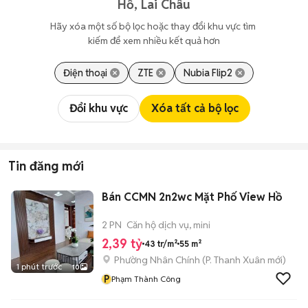
Hồ, Lai Châu
Hãy xóa một số bộ lọc hoặc thay đổi khu vực tìm 
kiếm để xem nhiều kết quả hơn
Điện thoại
ZTE
Nubia Flip2
Đổi khu vực
Xóa tất cả bộ lọc
Tin đăng mới
Bán CCMN 2n2wc Mặt Phố View Hồ
2 PN
Căn hộ dịch vụ, mini
2,39 tỷ
43 tr/m²
55 m²
Phường Nhân Chính
(
P. Thanh Xuân
mới)
1 phút trước
10
P
Phạm Thành Công