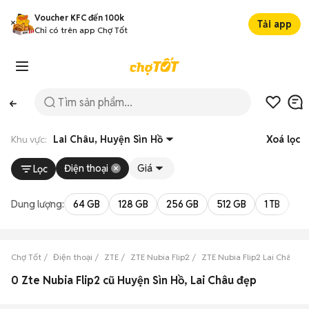
Voucher KFC đến 100k
Tải app
Chỉ có trên app Chợ Tốt
Khu vực:
Lai Châu, Huyện Sìn Hồ
Xoá lọc
Điện thoại
Giá
Lọc
Dung lượng:
64 GB
128 GB
256 GB
512 GB
1 TB
2 
Chợ Tốt
Điện thoại
ZTE
ZTE Nubia Flip2
ZTE Nubia Flip2 Lai Châu
0 Zte Nubia Flip2 cũ Huyện Sìn Hồ, Lai Châu đẹp