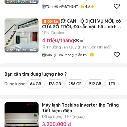
2 phút trước
12
4.8
Tâm Hồ APARTMENT
💥 CĂN HỘ DỊCH VỤ MỚI, có
CỬA SỔ TRỜI, Đã sẵn nội thất, dịch
vụ tốt
1 PN
Duplex
4 triệu/tháng
30 m²
Phường Tân Quý
(
P. Tân Sơn Nhì
mới)
2 phút trước
10
Văn Lý Tìm Phòng Miễn Phí
Bạn cần tìm
dung lượng
nào ?
Dung lượng:
64 GB
128 GB
256 GB
512 GB
1 TB
2 
Máy lạnh Toshiba Inverter 1hp Trắng
Tiết kiệm điện
Đã sử dụng
1 HP (ngựa)
3.200.000 đ