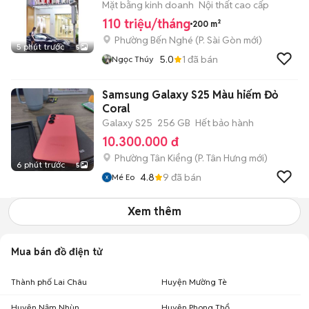
Quận 1
Mặt bằng kinh doanh
Nội thất cao cấp
110 triệu/tháng
200 m²
Phường Bến Nghé
(
P. Sài Gòn
mới)
5 phút trước
5
5.0
1
đã bán
Ngọc Thúy
Samsung Galaxy S25 Màu hiếm Đỏ
Coral
Galaxy S25
256 GB
Hết bảo hành
10.300.000 đ
Phường Tân Kiểng
(
P. Tân Hưng
mới)
6 phút trước
5
4.8
9
đã bán
Mé Eo
Xem thêm
Mua bán đồ điện tử
Thành phố Lai Châu
Huyện Mường Tè
Huyện Nậm Nhùn
Huyện Phong Thổ