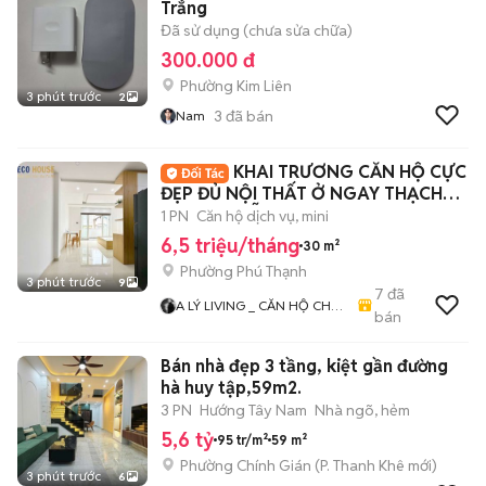
Trắng
Đã sử dụng (chưa sửa chữa)
300.000 đ
Phường Kim Liên
3 phút trước
2
3
đã bán
Nam
KHAI TRƯƠNG CĂN HỘ CỰC
ĐẸP ĐỦ NỘI THẤT Ở NGAY THẠCH
LAM NGUYỄN SƠN
1 PN
Căn hộ dịch vụ, mini
6,5 triệu/tháng
30 m²
Phường Phú Thạnh
3 phút trước
9
7
đã
A LÝ LIVING _ CĂN HỘ CHO
bán
THUÊ TP.HCM - PHÒNG TRỌ
- MBKD - KIOT - CHDV -
Bán nhà đẹp 3 tầng, kiệt gần đường
CHUNG CƯ - NHÀ Ở
hà huy tập,59m2.
3 PN
Hướng Tây Nam
Nhà ngõ, hẻm
5,6 tỷ
95 tr/m²
59 m²
Phường Chính Gián
(
P. Thanh Khê
mới)
3 phút trước
6