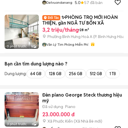
5.0
57
đã bán
Datvuondanang
✨PHÒNG TRỌ MỚI HOÀN
THIỆN, gần NGÃ TƯ BỐN XÃ
3,2 triệu/tháng
28 m²
Phường Bình Hưng Hoà A
(
P. Bình Hưng Hòa
m
Văn Lý Tìm Phòng Miễn Phí
3 phút trước
5
Bạn cần tìm
dung lượng
nào ?
Dung lượng:
64 GB
128 GB
256 GB
512 GB
1 TB
2 
Đàn piano George Steck thương hiệu
mỹ
Đã sử dụng
Piano
23.000.000 đ
Xã Phước Kiển
(
Xã Nhà Bè
mới)
3 phút trước
3