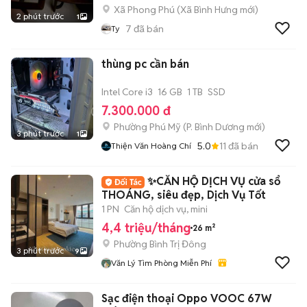
Xã Phong Phú
(
Xã Bình Hưng
mới)
2 phút trước
1
7
đã bán
Ty
thùng pc cần bán
Intel Core i3
16 GB
1 TB
SSD
7.300.000 đ
Phường Phú Mỹ
(
P. Bình Dương
mới)
3 phút trước
1
5.0
11
đã bán
Thiện Văn Hoàng Chí
✨CĂN HỘ DỊCH VỤ cửa sổ
THOÁNG, siêu đẹp, Dịch Vụ Tốt
1 PN
Căn hộ dịch vụ, mini
4,4 triệu/tháng
26 m²
Phường Bình Trị Đông
3 phút trước
9
Văn Lý Tìm Phòng Miễn Phí
Sạc điện thoại Oppo VOOC 67W