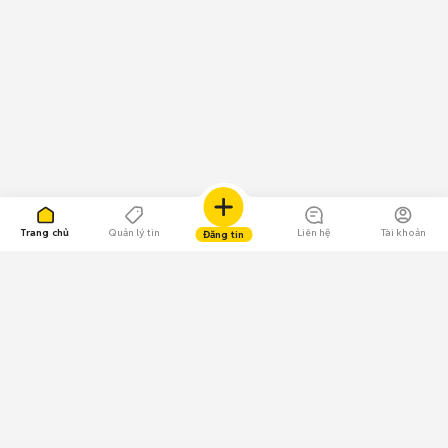
Trang chủ
Quản lý tin
Liên hệ
Tài khoản
Đăng tin
109.000 Bình chọn
Tải ứng dụng Chợ Tốt