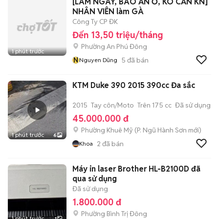
[LÀM NGAY, BAO ĂN Ở, KO CẦN KN]
NHÂN VIÊN làm GÀ
Công Ty CP ĐK
Đến 13,50 triệu/tháng
Phường An Phú Đông
1 phút trước
N
5
đã bán
Nguyen Dũng
KTM Duke 390 2015 390cc Đa sắc
2015
Tay côn/Moto
Trên 175 cc
Đã sử dụng
45.000.000 đ
Phường Khuê Mỹ
(
P. Ngũ Hành Sơn
mới)
1 phút trước
6
2
đã bán
Khoa
Máy in laser Brother HL-B2100D đã
qua sử dụng
Đã sử dụng
1.800.000 đ
Phường Bình Trị Đông
1 phút trước
1