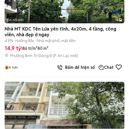
Tin nổi bật
12
+
2
Nhà MT KDC Tên Lửa yên tĩnh, 4x20m, 4 tầng, công
viên, nhà đẹp ở ngay
4 PN
Hướng Bắc
Nhà mặt phố, mặt tiền
14,9 tỷ
186 tr/m²
80 m²
Phường Bình Trị Đông B
(
P. An Lạc
mới)
a
Bấm để hiện số
Chat
A Sơn