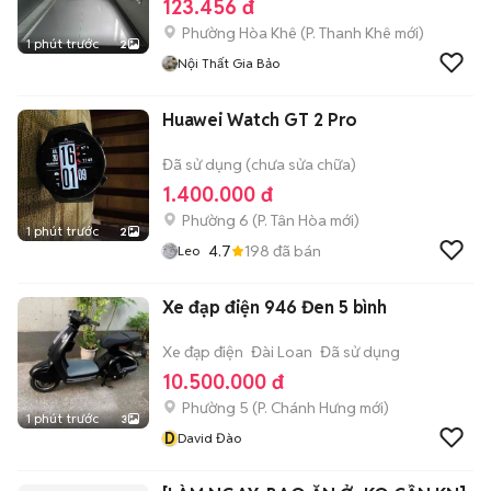
123.456 đ
Phường Hòa Khê
(
P. Thanh Khê
mới)
1 phút trước
2
Nội Thất Gia Bảo
Huawei Watch GT 2 Pro
Đã sử dụng (chưa sửa chữa)
1.400.000 đ
Phường 6
(
P. Tân Hòa
mới)
1 phút trước
2
4.7
198
đã bán
Leo
Xe đạp điện 946 Đen 5 bình
Xe đạp điện
Đài Loan
Đã sử dụng
10.500.000 đ
Phường 5
(
P. Chánh Hưng
mới)
1 phút trước
3
D
David Đào