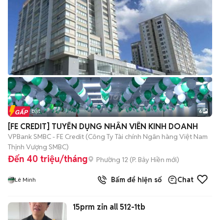
Tin nổi bật
6
+
2
[FE CREDIT] TUYỂN DỤNG NHÂN VIÊN KINH DOANH
VPBank SMBC - FE Credit (Công Ty Tài chính Ngân hàng Việt Nam
Thịnh Vượng SMBC)
Đến 40 triệu/tháng
Phường 12
(
P. Bảy Hiền
mới)
Bấm để hiện số
Chat
Lê Minh
15prm zin all 512-1tb