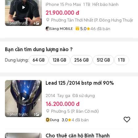
iPhone 15 Pro Max
1 TB
Hết bảo hành
21.900.000 đ
Phường Tân Thới Nhất
(
P. Đông Hưng Thuận
m
1 phút trước
6
5.0
46
đã bán
Sàng MOBILE
Bạn cần tìm
dung lượng
nào ?
Dung lượng:
64 GB
128 GB
256 GB
512 GB
1 TB
2 
Lead 125 /2014 bstp mới 90%
2014
Tay ga
Đã sử dụng
16.200.000 đ
Phường 5
(
P. Bàn Cờ
mới)
1 phút trước
2
D
3.0
4
đã bán
Dung
Cho thuê căn hộ Bình Thạnh