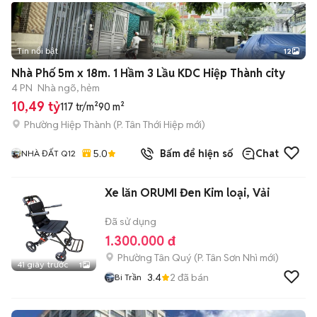
Tin nổi bật
12
+
2
Nhà Phố 5m x 18m. 1 Hầm 3 Lầu KDC Hiệp Thành city
4 PN
Nhà ngõ, hẻm
10,49 tỷ
117 tr/m²
90 m²
Phường Hiệp Thành
(
P. Tân Thới Hiệp
mới)
5.0
Bấm để hiện số
Chat
NHÀ ĐẤT Q12
Xe lăn ORUMI Đen Kim loại, Vải
Đã sử dụng
1.300.000 đ
Phường Tân Quý
(
P. Tân Sơn Nhì
mới)
41 giây trước
1
3.4
2
đã bán
Bi Trần