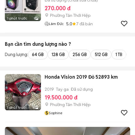
Đã sử dụng (chưa sửa chữa)
270.000 đ
Phường Tân Thới Hiệp
1 phút trước
1
5.0
7
đã bán
Lâm Đức
Bạn cần tìm
dung lượng
nào ?
Dung lượng:
64 GB
128 GB
256 GB
512 GB
1 TB
2 
Honda Vision 2019 Đỏ 52893 km
2019
Tay ga
Đã sử dụng
19.500.000 đ
Phường Tân Thới Hiệp
1 phút trước
5
S
Sophine