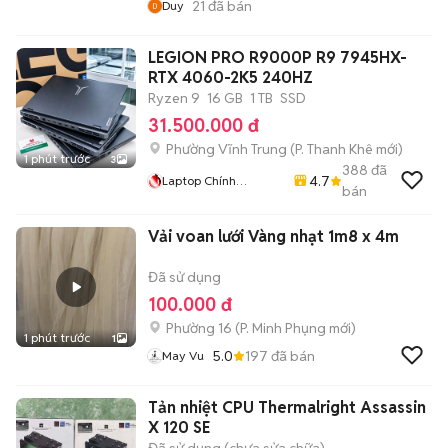
21
đã bán
Duy
LEGION PRO R9000P R9 7945HX-
RTX 4060-2K5 240HZ
Ryzen 9
16 GB
1 TB
SSD
31.500.000 đ
Phường Vĩnh Trung
(
P. Thanh Khê
mới)
1 phút trước
3
388
đã
4.7
Laptop Chính
bán
Nguyễn: Rẻ : Uy Tín
Vải voan lưới Vàng nhạt 1m8 x 4m
Đã sử dụng
100.000 đ
Phường 16
(
P. Minh Phụng
mới)
1 phút trước
1
5.0
197
đã bán
May Vu
Tản nhiệt CPU Thermalright Assassin
X 120 SE