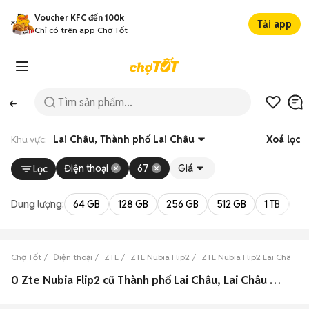
Voucher KFC đến 100k
Tải app
Chỉ có trên app Chợ Tốt
Khu vực:
Lai Châu, Thành phố Lai Châu
Xoá lọc
Điện thoại
67
Giá
Lọc
Dung lượng:
64 GB
128 GB
256 GB
512 GB
1 TB
2 
Chợ Tốt
Điện thoại
ZTE
ZTE Nubia Flip2
ZTE Nubia Flip2 Lai Châu
0 Zte Nubia Flip2 cũ Thành phố Lai Châu, Lai Châu đẹp