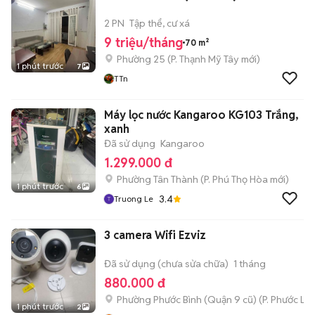
2 PN
Tập thể, cư xá
9 triệu/tháng
70 m²
Phường 25
(
P. Thạnh Mỹ Tây
mới)
1 phút trước
7
TTn
Máy lọc nước Kangaroo KG103 Trắng,
xanh
Đã sử dụng
Kangaroo
1.299.000 đ
Phường Tân Thành
(
P. Phú Thọ Hòa
mới)
1 phút trước
6
3.4
Truong Le
3 camera Wifi Ezviz
Đã sử dụng (chưa sửa chữa)
1 tháng
880.000 đ
Phường Phước Bình (Quận 9 cũ)
(
P. Phước Lo
1 phút trước
2