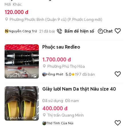
Mới
Khác
120.000 đ
Phường Phước Bình (Quận 9 cũ)
(
P. Phước Long
mới)
N
21
đã bán
Bấm để hiện số
Chat
Nguyễn Công Trứ
Phuộc sau Redleo
1.700.000 đ
Phường Phú Thọ Hòa
5.0
197
đã bán
Hồng Phát
2 phút trước
7
Giày lười Nam Da thật Nâu size 40
Đã sử dụng
Đồ nam
400.000 đ
Thị trấn Quang Minh
2 phút trước
1
Thơ Tình Của Núi