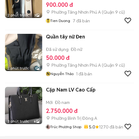
900.000 đ
Phường Tăng Nhơn Phú A (Quận 9 cũ)
2 phút trước
3
T
7
đã bán
Tien Duong
Quần tây nữ Đen
Đã sử dụng
Đồ nữ
50.000 đ
Phường Tăng Nhơn Phú A (Quận 9 cũ)
2 phút trước
1
N
1
đã bán
Nguyễn Thảo
Cặp Nam LV Cao Cấp
Mới
Đồ nam
2.750.000 đ
Phường Bình Trị Đông A
3 phút trước
6
5.0
1270
đã bán
Trúc Phương Shop