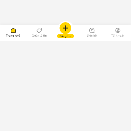
Trang chủ
Quản lý tin
Liên hệ
Tài khoản
Đăng tin
109.000 Bình chọn
Tải ứng dụng Chợ Tốt
Về Chợ Tốt
Quy chế sàn
Chính sách bảo mật
Giải quyết tranh chấp
CÔNG TY TNHH CHỢ TỐT - Người đại diện theo pháp luật:
Nguyễn Trọng Tấn; GPDKKD: 0312120782 do Sở KH & ĐT TP.HCM cấp ngày