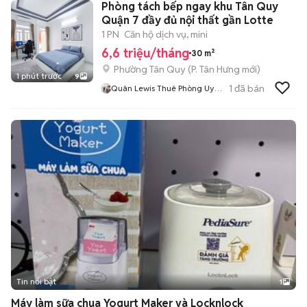
Phòng tách bếp ngay khu Tân Quy
Quận 7 đầy đủ nội thất gần Lotte
1 PN
Căn hộ dịch vụ, mini
6,6 triệu/tháng
30 m²
Phường Tân Quy
(
P. Tân Hưng
mới)
1 phút trước
9
1
đã bán
Quân Lewis Thuê Phòng Uy
Tín
Tin nổi bật
1
Máy làm sữa chua Yogurt Maker và Locknlock