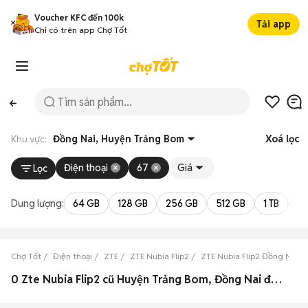
Voucher KFC đến 100k
Tải app
Chỉ có trên app Chợ Tốt
Khu vực:
Đồng Nai, Huyện Trảng Bom
Xoá lọc
Điện thoại
67
Giá
Lọc
Dung lượng:
64 GB
128 GB
256 GB
512 GB
1 TB
2 
Chợ Tốt
Điện thoại
ZTE
ZTE Nubia Flip2
ZTE Nubia Flip2 Đồng Nai
0 Zte Nubia Flip2 cũ Huyện Trảng Bom, Đồng Nai đẹp