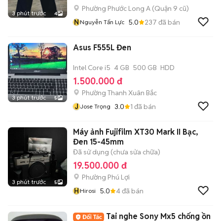
Phường Phước Long A (Quận 9 cũ)
3 phút trước
4
N
5.0
237
đã bán
Nguyễn Tấn Lực
Asus F555L Đen
Intel Core i5
4 GB
500 GB
HDD
1.500.000 đ
Phường Thanh Xuân Bắc
3 phút trước
5
J
3.0
1
đã bán
Jose Trọng
Máy ảnh Fujifilm XT30 Mark II Bạc,
Đen 15-45mm
Đã sử dụng (chưa sửa chữa)
19.500.000 đ
Phường Phú Lợi
3 phút trước
5
H
5.0
4
đã bán
Hirosi
Tai nghe Sony Mx5 chống ồn