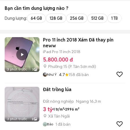
Bạn cần tìm
dung lượng
nào ?
Dung lượng:
64 GB
128 GB
256 GB
512 GB
1 TB
2 
Pro 11 inch 2018 Xám Đã thay pin
neww
iPad Pro 11 inch 2018
5.800.000 đ
Phường 15
(
P. Tân Sơn
mới)
3 phút trước
3
4.7
158
đã bán
Như Ý
Đât trồng lúa
Đất nông nghiệp
Ngang 16,3 m
3 tỷ
1 tr/m²
2996 m²
Xã Tân Ngãi
3 phút trước
2
1
đã bán
Bảo