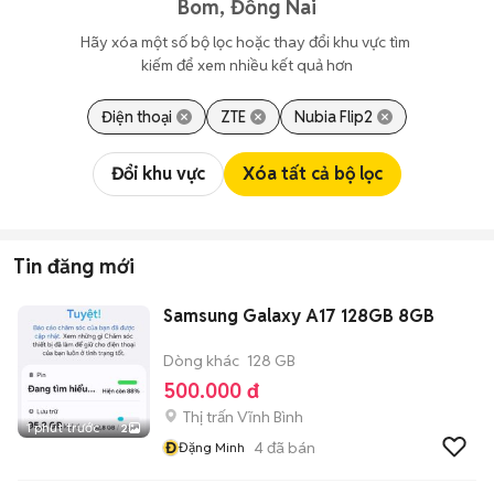
Bom, Đồng Nai
Hãy xóa một số bộ lọc hoặc thay đổi khu vực tìm 
kiếm để xem nhiều kết quả hơn
Điện thoại
ZTE
Nubia Flip2
Đổi khu vực
Xóa tất cả bộ lọc
Tin đăng mới
Samsung Galaxy A17 128GB 8GB
Dòng khác
128 GB
500.000 đ
Thị trấn Vĩnh Bình
1 phút trước
2
Đ
4
đã bán
Đặng Minh