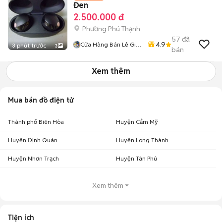
Đen
2.500.000 đ
Phường Phú Thạnh
57
đã
4.9
Cửa Hàng Bán Lẻ Giá
3 phút trước
3
bán
Sỉ Ship Tận Nhà
Xem thêm
Mua bán đồ điện tử
Thành phố Biên Hòa
Huyện Cẩm Mỹ
Huyện Định Quán
Huyện Long Thành
Huyện Nhơn Trạch
Huyện Tân Phú
Xem thêm
Tiện ích