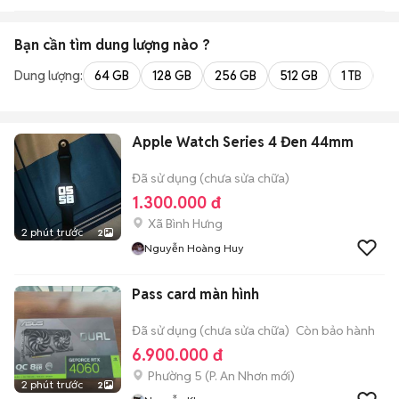
Bạn cần tìm
dung lượng
nào ?
Dung lượng:
64 GB
128 GB
256 GB
512 GB
1 TB
2 
Apple Watch Series 4 Đen 44mm
Đã sử dụng (chưa sửa chữa)
1.300.000 đ
Xã Bình Hưng
2 phút trước
2
Nguyễn Hoàng Huy
Pass card màn hình
Đã sử dụng (chưa sửa chữa)
Còn bảo hành
6.900.000 đ
Phường 5
(
P. An Nhơn
mới)
2 phút trước
2