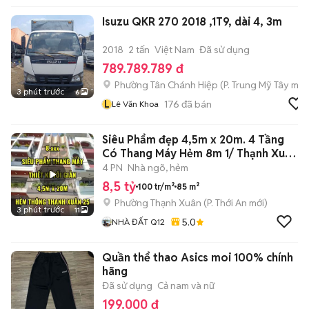
Isuzu QKR 270 2018 ,1T9, dài 4, 3m
2018
2 tấn
Việt Nam
Đã sử dụng
789.789.789 đ
Phường Tân Chánh Hiệp
(
P. Trung Mỹ Tây
mới
3 phút trước
6
L
176
đã bán
Lê Văn Khoa
Siêu Phẩm đẹp 4,5m x 20m. 4 Tầng
Có Thang Máy Hẻm 8m 1/ Thạnh Xuân
25
4 PN
Nhà ngõ, hẻm
8,5 tỷ
100 tr/m²
85 m²
Phường Thạnh Xuân
(
P. Thới An
mới)
3 phút trước
11
5.0
NHÀ ĐẤT Q12
Quần thể thao Asics moi 100% chính
hãng
Đã sử dụng
Cả nam và nữ
199.000 đ