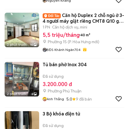
Nguyễn Khang
Căn hộ Duplex 2 chỗ ngủ ở 3-
4 người máy giặt riêng CMT8 Q10 gần
UEH
1 PN
Căn hộ dịch vụ, mini
5,5 triệu/tháng
40 m²
Phường 15
(
P. Hòa Hưng
mới)
2 phút trước
10
BĐS Khánh Ngân704
Tủ bán phở Inox 304
Đã sử dụng
3.200.000 đ
Phường Phú Thuận
2 phút trước
2
5.0
9
đã bán
Anh Thắng
3 Bộ khóa điện tử
Đã sử dụng