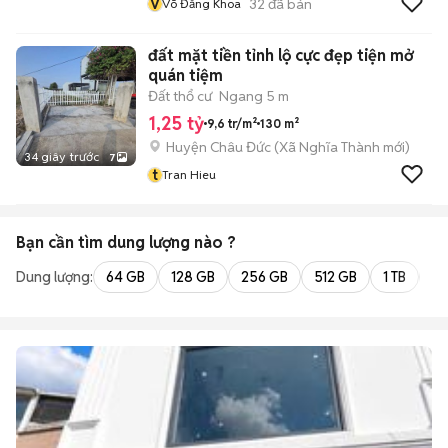
V
32
đã bán
Võ Đăng Khoa
đất mặt tiền tỉnh lộ cực đẹp tiện mở
quán tiệm
Đất thổ cư
Ngang 5 m
1,25 tỷ
9,6 tr/m²
130 m²
Huyện Châu Đức
(
Xã Nghĩa Thành
mới)
34 giây trước
7
t
Tran Hieu
Bạn cần tìm
dung lượng
nào ?
Dung lượng:
64 GB
128 GB
256 GB
512 GB
1 TB
2 