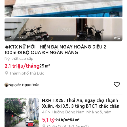
Tin ưu tiên
12
+
2
🔥KTX NỮ MỚI - HIỆN ĐẠI NGAY HOÀNG DIỆU 2 –
100m ĐI BỘ QUA ĐH NGÂN HÀNG
Nội thất cao cấp
2,1 triệu/tháng
25 m²
Thành phố Thủ Đức
Nguyễn Ngọc Phúc
HXH TX25, Thới An, ngay chợ Thạnh
Xuân, 4x13.5, 3 tầng BTCT chắc chắn
4 PN
Hướng Đông Nam
Nhà ngõ, hẻm
5,1 tỷ
94 tr/m²
54 m²
Quận 12
(
P. Thới An
mới)