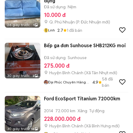
dụng
Đã sử dụng
Nệm
10.000 đ
Q. Phú Nhuận
(
P. Đức Nhuận
mới)
26 giây trước
1
l
2.7
1
đã bán
Linh
Bếp ga đơn Sunhouse SHB212KG moi
Đã sử dụng
Sunhouse
275.000 đ
Huyện Bình Chánh
(
Xã Tân Nhựt
mới)
30 giây trước
2
58
đã
4.9
Đại Phúc Chuyên Hàng
bán
Chính Hãng Mới Giá Rẻ
Ford EcoSport Titanium 72000km
2014
72.000 km
Xăng
Tự động
228.000.000 đ
Huyện Bình Chánh
(
Xã Bình Hưng
mới)
30 giây trước
16