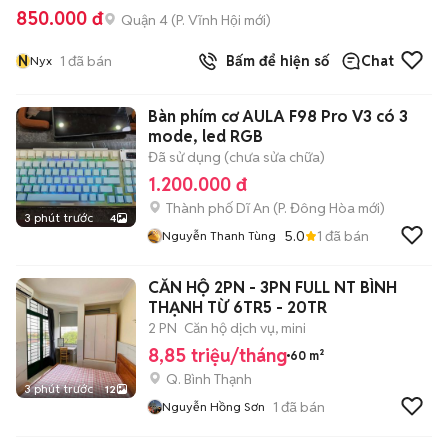
850.000 đ
Quận 4
(
P. Vĩnh Hội
mới)
N
1
đã bán
Bấm để hiện số
Chat
Nyx
Bàn phím cơ AULA F98 Pro V3 có 3
mode, led RGB
Đã sử dụng (chưa sửa chữa)
1.200.000 đ
Thành phố Dĩ An
(
P. Đông Hòa
mới)
3 phút trước
4
5.0
1
đã bán
Nguyễn Thanh Tùng
CĂN HỘ 2PN - 3PN FULL NT BÌNH
THẠNH TỪ 6TR5 - 20TR
2 PN
Căn hộ dịch vụ, mini
8,85 triệu/tháng
60 m²
Q. Bình Thạnh
3 phút trước
12
1
đã bán
Nguyễn Hồng Sơn