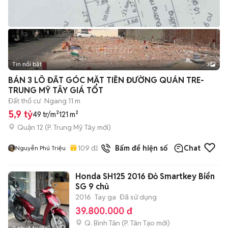
Tin nổi bật
3
BÁN 3 LÔ ĐẤT GÓC MẶT TIỀN ĐƯỜNG QUÁN TRE-
TRUNG MỸ TÂY GIÁ TỐT
Đất thổ cư
Ngang 11 m
5,9 tỷ
49 tr/m²
121 m²
Quận 12
(
P. Trung Mỹ Tây
mới)
109
đã bán
Bấm để hiện số
Chat
Nguyễn Phú Triệu
Honda SH125 2016 Đỏ Smartkey Biển
SG 9 chủ
2016
Tay ga
Đã sử dụng
39.800.000 đ
Q. Bình Tân
(
P. Tân Tạo
mới)
2 phút trước