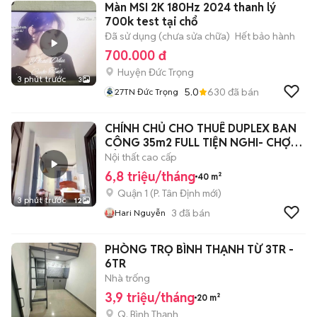
Màn MSI 2K 180Hz 2024 thanh lý
700k test tại chổ
Đã sử dụng (chưa sửa chữa)
Hết bảo hành
700.000 đ
Huyện Đức Trọng
3 phút trước
3
5.0
630
đã bán
27TN Đức Trọng
CHÍNH CHỦ CHO THUÊ DUPLEX BAN
CÔNG 35m2 FULL TIỆN NGHI- CHỢ
TÂN ĐỊNH
Nội thất cao cấp
6,8 triệu/tháng
40 m²
Quận 1
(
P. Tân Định
mới)
3 phút trước
12
3
đã bán
Hari Nguyễn
PHÒNG TRỌ BÌNH THẠNH TỪ 3TR -
6TR
Nhà trống
3,9 triệu/tháng
20 m²
Q. Bình Thạnh