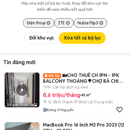
Hãy xóa một số bộ lọc hoặc thay đổi khu vực tìm 
kiếm để xem nhiều kết quả hơn
Điện thoại
ZTE
Nubia Flip3
Đổi khu vực
Xóa tất cả bộ lọc
Tin đăng mới
🏡CHO THUÊ CH 1PN - 1PK
BALCONY THOÁNG🌳CHỢ BÀ CHIỂU
🌻THANG MÁY✨45M2✨
1 PN
Căn hộ dịch vụ, mini
8,6 triệu/tháng
45 m²
Q. Bình Thạnh
(
P. Bình Lợi Trung
mới)
29 giây trước
12
Đông Vĩ Nguyễn
MacBook Pro 16 inch M2 Pro 2023 (12