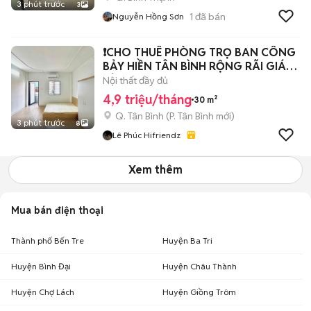
3 phút trước
3
1
đã bán
Nguyễn Hồng Sơn
❗️CHO THUÊ PHÒNG TRỌ BAN CÔNG
BẢY HIỀN TÂN BÌNH RỘNG RÃI GIÁ
RẺ🔥✨
Nội thất đầy đủ
4,9 triệu/tháng
30 m²
Q. Tân Bình
(
P. Tân Bình
mới)
3 phút trước
8
Lê Phúc Hifriendz
Xem thêm
Mua bán điện thoại
Thành phố Bến Tre
Huyện Ba Tri
Huyện Bình Đại
Huyện Châu Thành
Huyện Chợ Lách
Huyện Giồng Trôm