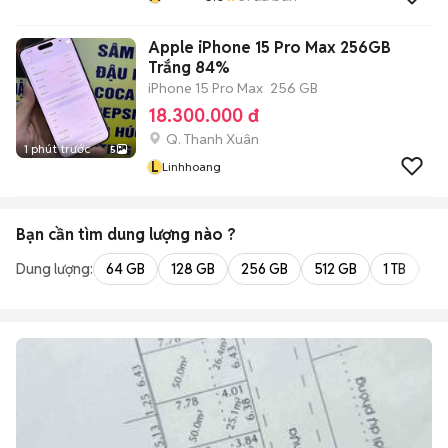
Apple iPhone 15 Pro Max 256GB
Trắng 84%
iPhone 15 Pro Max
256 GB
18.300.000 đ
Q. Thanh Xuân
1 phút trước
5
L
Linhhoang
Bạn cần tìm
dung lượng
nào ?
Dung lượng:
64 GB
128 GB
256 GB
512 GB
1 TB
2 