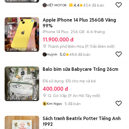
7
4.4
454
đã bán
VIỆT MOTOR
Apple iPhone 14 Plus 256GB Vàng
99%
iPhone 14 Plus
256 GB
4-6 tháng
11.900.000 đ
Thành phố Biên Hòa
(
P. Trấn Biên
mới)
2 phút trước
6
5.0
484
đã bán
Huỳnh
Balo bỉm sữa Babycare Trắng 26cm
Đã sử dụng
Đồ cho mẹ và bé
400.000 đ
Q. Gò Vấp
(
P. An Hội Tây
mới)
2 phút trước
3
k
5
đã bán
Kim Ngọc
Sách tranh Beatrix Potter Tiếng Anh
1992