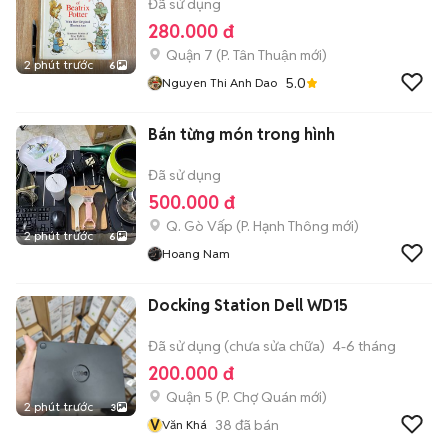
Đã sử dụng
280.000 đ
Quận 7
(
P. Tân Thuận
mới)
2 phút trước
6
5.0
Nguyen Thi Anh Dao
Bán từng món trong hình
Đã sử dụng
500.000 đ
Q. Gò Vấp
(
P. Hạnh Thông
mới)
2 phút trước
6
Hoang Nam
Docking Station Dell WD15
Đã sử dụng (chưa sửa chữa)
4-6 tháng
200.000 đ
Quận 5
(
P. Chợ Quán
mới)
2 phút trước
3
V
38
đã bán
Văn Khá