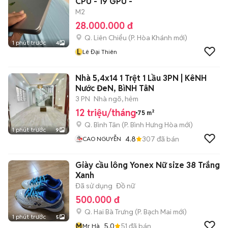
CPU - 19 GPU -
M2
28.000.000 đ
Q. Liên Chiểu
(
P. Hòa Khánh
mới)
1 phút trước
4
L
Lê Đại Thiên
Nhà 5,4x14 1 Trệt 1 Lầu 3PN | KêNH
Nước ĐeN, BìNH TâN
3 PN
Nhà ngõ, hẻm
12 triệu/tháng
75 m²
Q. Bình Tân
(
P. Bình Hưng Hòa
mới)
1 phút trước
9
4.8
307
đã bán
CAO NGUYỄN
Giày cầu lông Yonex Nữ size 38 Trắng
Xanh
Đã sử dụng
Đồ nữ
500.000 đ
Q. Hai Bà Trưng
(
P. Bạch Mai
mới)
1 phút trước
5
M
5.0
51
đã bán
Mr Hà