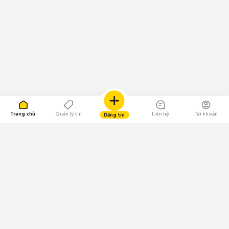
Trang chủ
Quản lý tin
Liên hệ
Tài khoản
Đăng tin
109.000 Bình chọn
Tải ứng dụng Chợ Tốt