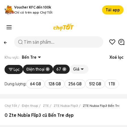
Voucher KFC đến 100k
Tải app
Chỉ có trên app Chợ Tốt
Khu vực:
Bến Tre
Xoá lọc
Điện thoại
67
Giá
Lọc
Dung lượng:
64 GB
128 GB
256 GB
512 GB
1 TB
2 
Chợ Tốt
Điện thoại
ZTE
ZTE Nubia Flip3
ZTE Nubia Flip3 Bến Tre
0 Zte Nubia Flip3 cũ Bến Tre đẹp