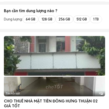
Bạn cần tìm
dung lượng
nào ?
Dung lượng:
64 GB
128 GB
256 GB
512 GB
1 TB
2 
Tin nổi bật
7
+
2
CHO THUÊ NHÀ MẶT TIỀN ĐÔNG HƯNG THUẬN 02
GIÁ TỐT