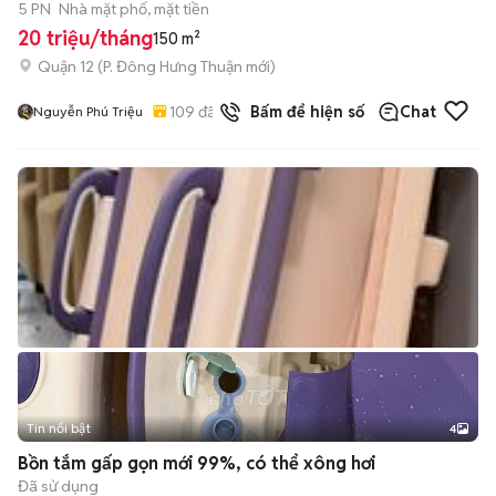
5 PN
Nhà mặt phố, mặt tiền
20 triệu/tháng
150 m²
Quận 12
(
P. Đông Hưng Thuận
mới)
109
đã bán
Bấm để hiện số
Chat
Nguyễn Phú Triệu
Tin nổi bật
4
Bồn tắm gấp gọn mới 99%, có thể xông hơi
Đã sử dụng