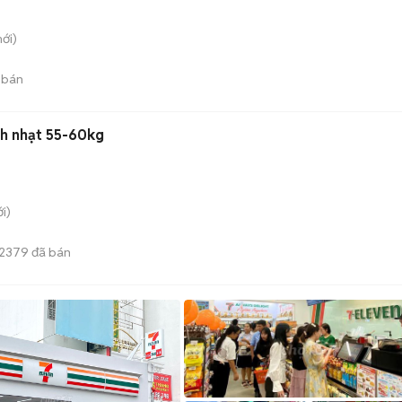
ới)
 bán
h nhạt 55-60kg
i)
2379
đã bán