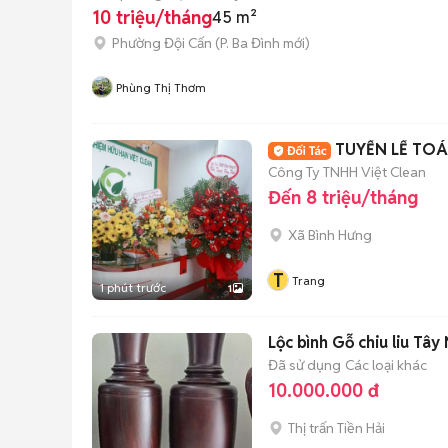
10 triệu/tháng
45 m²
Phường Đội Cấn
(
P. Ba Đình
mới)
Phùng Thị Thơm
TUYỂN LẾ TOÁ
Công Ty TNHH Việt Clean
Đến 8 triệu/tháng
Xã Bình Hưng
T
Trang
1 phút trước
1
Lộc bình Gỗ chiu liu T
Đã sử dụng
Các loại khác
10.000.000 đ
Thị trấn Tiền Hải