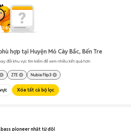
phù hợp tại Huyện Mỏ Cày Bắc, Bến Tre
hay đổi khu vực tìm kiếm để xem nhiều kết quả hơn
ZTE
Nubia Flip3
 vực
Xóa tất cả bộ lọc
6.bass pioneer nhật từ đôi