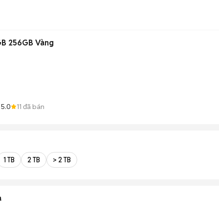
GB 256GB Vàng
5.0
11
đã bán
g
1 TB
2 TB
> 2 TB
a