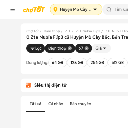
Huyện Mỏ Cày Bắc
Chợ Tốt
Điện thoại
ZTE
ZTE Nubia Flip3
ZTE Nubia Fli
0 Zte Nubia Flip3 cũ Huyện Mỏ Cày Bắc, Bến Tr
Lọc
Điện thoại
67
Giá
Dung lượng:
64 GB
128 GB
256 GB
512 GB
Siêu thị điện tử
Tất cả
Cá nhân
Bán chuyên