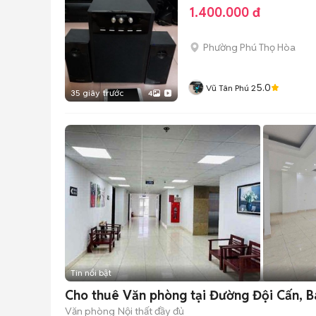
1.400.000 đ
Phường Phú Thọ Hòa
5.0
Vũ Tân Phú 2
35 giây trước
4
Tin nổi bật
Cho thuê Văn phòng tại Đường Đội Cấn, Ba
Văn phòng
Nội thất đầy đủ