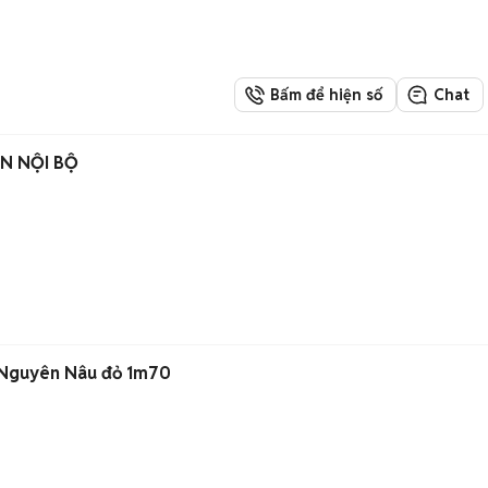
Bấm để hiện số
Chat
N NỘI BỘ
ây Nguyên Nâu đỏ 1m70