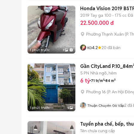
Honda Vision 2019 BST
2019
Tay ga
100 - 175 cc
Đã
22.500.000 đ
Phường Thạnh Xuân
(
P. T
4.2
20
đã bán
KD
1 phút trước
7
Gần CityLand P.10_84
5 PN
Nhà ngõ, hẻm
6 tỷ
71 tr/m²
84 m²
Phường 16
(
P. An Hội Đôn
2
đã 
Thuận Chuyên Gò Vấp
1 phút trước
5
Tuyển pha chế, bếp, t
Tên chưa cung cấp