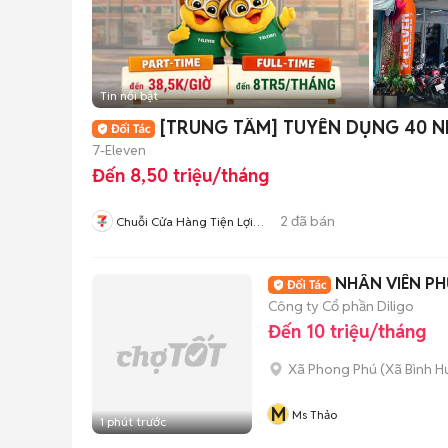
Tin nổi bật
[TRUNG TÂM] TUYỂN DỤNG 40 
7-Eleven
Đến 8,50 triệu/tháng
2
đã bán
Chuỗi Cửa Hàng Tiện Lợi
7Eleven
NHÂN VIÊN PH
Công ty Cổ phần Diligo
Đến 10 triệu/tháng
Xã Phong Phú
(
Xã Bình H
M
Ms Thảo
1 phút trước