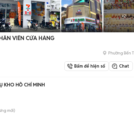
+
2
NHÂN VIÊN CỬA HÀNG
Phường Bến 
Bấm để hiện số
Chat
Ụ KHO HỒ CHÍ MINH
ưng
mới)