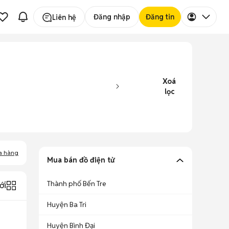
Đăng nhập
Đăng tin
Liên hệ
Xoá
lọc
a hàng
Mua bán đồ điện tử
Thành phố Bến Tre
ới
Huyện Ba Tri
Huyện Bình Đại