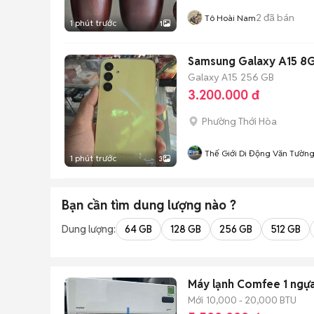
2
đã bán
Tô Hoài Nam
1 phút trước
1
Samsung Galaxy A15 8
Galaxy A15
256 GB
3.200.000 đ
Phường Thới Hòa
Thế Giới Di Động Văn Tườn
1 phút trước
3
Bạn cần tìm
dung lượng
nào ?
Dung lượng:
64 GB
128 GB
256 GB
512 GB
Máy lạnh Comfee 1 ngự
Mới
10,000 - 20,000 BTU