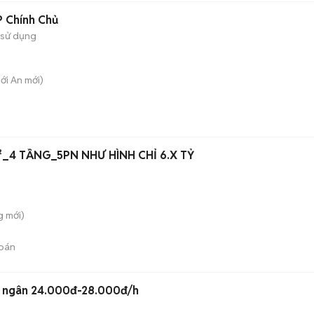
P Chính Chủ
 sử dụng
hới An
mới)
m²_4 TẦNG_5PN NHƯ HÌNH CHỈ 6.X TỶ
g
mới)
bán
hu ngân 24.000đ-28.000đ/h