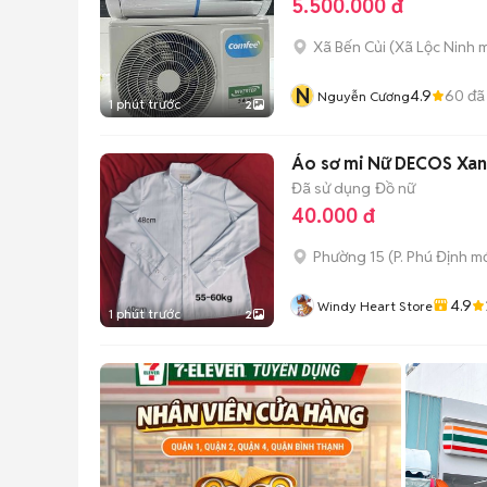
5.500.000 đ
Xã Bến Củi
(
Xã Lộc Ninh
m
N
4.9
60
đã
Nguyễn Cương
1 phút trước
2
Áo sơ mi Nữ DECOS Xan
Đã sử dụng
Đồ nữ
40.000 đ
Phường 15
(
P. Phú Định
mớ
4.9
Windy Heart Store
1 phút trước
2