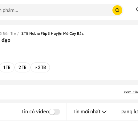
p3 Bến Tre
ZTE Nubia Flip3 Huyện Mỏ Cày Bắc
e đẹp
1 TB
2 TB
> 2 TB
Xem Cử
Tin có video
Tin mới nhất
Dạng lư