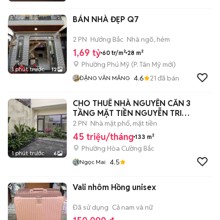
BÁN NHÀ ĐẸP Q7
2 PN
Hướng Bắc
Nhà ngõ, hẻm
1,69 tỷ
60 tr/m²
28 m²
Phường Phú Mỹ
(
P. Tân Mỹ
mới)
1 phút trước
12
4.6
21
đã bán
ĐẶNG VĂN MĂNG
CHO THUÊ NHÀ NGUYÊN CĂN 3
TẦNG MẶT TIỀN NGUYỄN TRI
PHƯƠNG
2 PN
Nhà mặt phố, mặt tiền
45 triệu/tháng
133 m²
Phường Hòa Cường Bắc
1 phút trước
6
4.5
Ngọc Mai
Vali nhôm Hồng unisex
Đã sử dụng
Cả nam và nữ