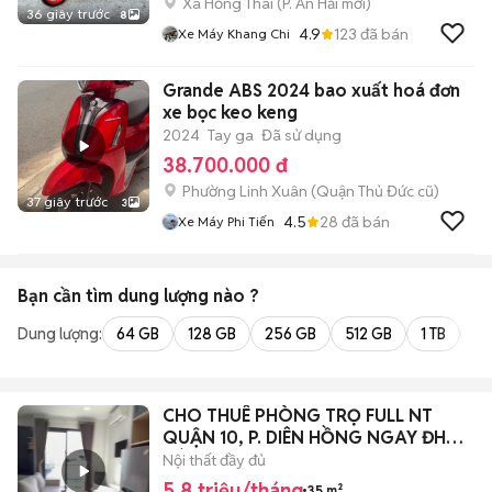
Xã Hồng Thái
(
P. An Hải
mới)
36 giây trước
8
4.9
123
đã bán
Xe Máy Khang Chi
Grande ABS 2024 bao xuất hoá đơn
xe bọc keo keng
2024
Tay ga
Đã sử dụng
38.700.000 đ
Phường Linh Xuân (Quận Thủ Đức cũ)
37 giây trước
3
4.5
28
đã bán
Xe Máy Phi Tiến
Bạn cần tìm
dung lượng
nào ?
Dung lượng:
64 GB
128 GB
256 GB
512 GB
1 TB
2 
CHO THUÊ PHÒNG TRỌ FULL NT
QUẬN 10, P. DIÊN HỒNG NGAY ĐH
BÁCH KHOA
Nội thất đầy đủ
5,8 triệu/tháng
35 m²