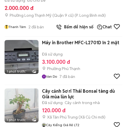
Đã sử dụng
Đồ cho bé
2.000.000 đ
Phường Long Thạnh Mỹ (Quận 9 cũ)
(
P. Long Bình
mới)
T
2
đã bán
Bấm để hiện số
Chat
Thanh Tâm
Máy in Brother MFC-L2701D In 2 mặt
Đã sử dụng
3.100.000 đ
Phường Phú Thạnh
1 phút trước
1
7
đã bán
Van Do
Cây cảnh Sơ ri Thái Bonsai tàng dù
Già mùa lùn lực
Đã sử dụng
Cây cảnh trong nhà
120.000 đ
Xã Tân Phú Trung
(
Xã Củ Chi
mới)
1 phút trước
1
Cây Kiểng Giá Rẻ LT2