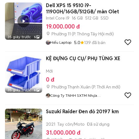
Dell XPS 15 9510 i9-
11900H/16GB/512GB/ màn Olet
Intel Core i9
16 GB
512 GB
SSD
19.000.000 đ
Phường 11
(
P. Thông Tây Hội
mới)
35 giây trước
5
5.0
139
đã bán
Hiếu Laptop
KỆ ĐỰNG CỤ CỤ/ PHỤ TÙNG XE
Mới
0 đ
Phường Thạnh Xuân
(
P. Thới An
mới)
35 giây trước
6
Công Ty TNHH SXTM Nhựa
Tốt
Suzuki Raider Đen đỏ 20197 km
2021
Tay côn/Moto
Đã sử dụng
31.000.000 đ