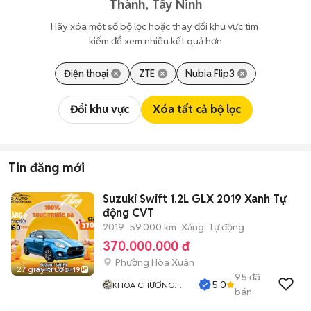
Thành, Tây Ninh
Hãy xóa một số bộ lọc hoặc thay đổi khu vực tìm 
kiếm để xem nhiều kết quả hơn
Điện thoại
ZTE
Nubia Flip3
Đổi khu vực
Xóa tất cả bộ lọc
Tin đăng mới
Suzuki Swift 1.2L GLX 2019 Xanh Tự
động CVT
2019
59.000 km
Xăng
Tự động
370.000.000 đ
Phường Hòa Xuân
27 giây trước
19
95
đã
5.0
KHOA CHƯƠNG
bán
AUTO