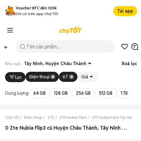
Voucher KFC đến 100k
Tải app
Chỉ có trên app Chợ Tốt
Khu vực:
Tây Ninh, Huyện Châu Thành
Xoá lọc
Điện thoại
67
Giá
Lọc
Dung lượng:
64 GB
128 GB
256 GB
512 GB
1 TB
2 
Chợ Tốt
Điện thoại
ZTE
ZTE Nubia Flip3
ZTE Nubia Flip3 Tây Ninh
0 Zte Nubia Flip3 cũ Huyện Châu Thành, Tây Ninh đẹp