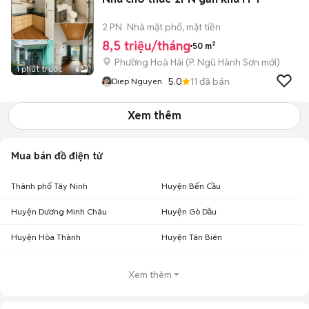
2 PN
Nhà mặt phố, mặt tiền
8,5 triệu/tháng
50 m²
Phường Hoà Hải
(
P. Ngũ Hành Sơn
mới)
1 phút trước
6
5.0
11
đã bán
Diep Nguyen
Xem thêm
Mua bán đồ điện tử
Thành phố Tây Ninh
Huyện Bến Cầu
Huyện Dương Minh Châu
Huyện Gò Dầu
Huyện Hòa Thành
Huyện Tân Biên
Xem thêm