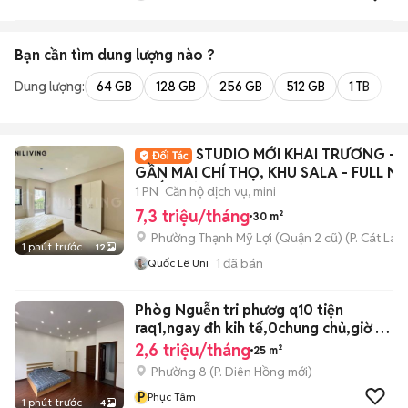
Bạn cần tìm
dung lượng
nào ?
Dung lượng:
64 GB
128 GB
256 GB
512 GB
1 TB
2 
STUDIO MỚI KHAI TRƯƠNG -
GẦN MAI CHÍ THỌ, KHU SALA - FULL NỘ
THẤT MỚI
1 PN
Căn hộ dịch vụ, mini
7,3 triệu/tháng
30 m²
Phường Thạnh Mỹ Lợi (Quận 2 cũ)
(
P. Cát Lái
m
1 phút trước
12
1
đã bán
Quốc Lê Uni
Phòg Nguễn tri phươg q10 tiện
raq1,ngay đh kih tế,0chung chủ,giờ tự
do
2,6 triệu/tháng
25 m²
Phường 8
(
P. Diên Hồng
mới)
P
Phục Tâm
1 phút trước
4