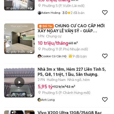
Phường 5
(
P. Vườn Lài
mới)
37 giây trước
8
3.0
2
đã bán
Adam Hoàng
CHUNG CƯ CAO CẤP MỚI
XÂY NGAY LÊ VĂN SỸ - GIÁP
NGUYỄN VĂN TRỖI, QUẬN 3
1 PN
Chung cư
10 triệu/tháng
60 m²
Phường 11
(
P. Phú Nhuận
mới)
42 giây trước
12
9
đã bán
Cookie Có Căn Hộ
Nhà 3m x 18m, Hẻm 227 Liên Tỉnh 5,
P5, Q8, 1 trệt, 1 lầu, Sân thượng.
2 PN
Hướng Nam
Nhà ngõ, hẻm
5,95 tỷ
112 tr/m²
53 m²
Phường 5
(
P. Chánh Hưng
mới)
42 giây trước
12
Anh Long
Vivo X200 Ultra 12GB/256GB Bạc