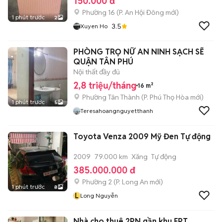
150.000 đ
Phường 16
(
P. An Hội Đông
mới)
1 phút trước
2
3.5
Xuyen Ho
PHÒNG TRỌ NỮ AN NINH SẠCH SẼ
QUẬN TÂN PHÚ
Nội thất đầy đủ
2,8 triệu/tháng
16 m²
Phường Tân Thành
(
P. Phú Thọ Hòa
mới)
1 phút trước
5
Teresahoangnguyetthanh
Toyota Venza 2009 Mỹ Đen Tự động
2009
79.000 km
Xăng
Tự động
385.000.000 đ
Phường 2
(
P. Long An
mới)
1 phút trước
8
L
Long Nguyễn
Nhà cho thuê 2PN gần khu FPT