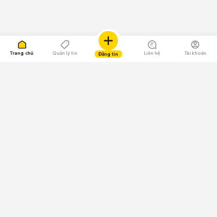
Trang chủ
Quản lý tin
Liên hệ
Tài khoản
Đăng tin
109.000 Bình chọn
Tải ứng dụng Chợ Tốt
Về Chợ Tốt
Quy chế sàn
Chính sách bảo mật
Giải quyết tranh chấp
CÔNG TY TNHH CHỢ TỐT - Người đại diện theo pháp luật:
Nguyễn Trọng Tấn; GPDKKD: 0312120782 do Sở KH & ĐT TP.HCM cấp ngày
11/01/2013;