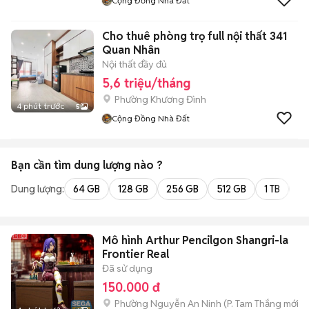
Cộng Đồng Nhà Đất
Cho thuê phòng trọ full nội thất 341
Quan Nhân
Nội thất đầy đủ
5,6 triệu/tháng
Phường Khương Đình
4 phút trước
5
Cộng Đồng Nhà Đất
Bạn cần tìm
dung lượng
nào ?
Dung lượng:
64 GB
128 GB
256 GB
512 GB
1 TB
2 
Mô hình Arthur Pencilgon Shangri-la
Frontier Real
Đã sử dụng
150.000 đ
Phường Nguyễn An Ninh
(
P. Tam Thắng
mới)