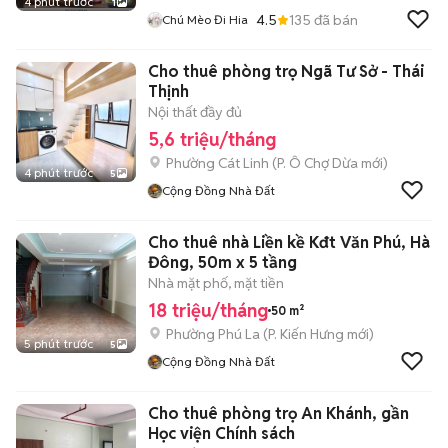
4 phút trước
1
4.5
135
đã bán
Chú Mèo Đi Hia
Cho thuê phòng trọ Ngã Tư Sở - Thái
Thịnh
Nội thất đầy đủ
5,6 triệu/tháng
Phường Cát Linh
(
P. Ô Chợ Dừa
mới)
4 phút trước
5
Cộng Đồng Nhà Đất
Cho thuê nhà Liền kề Kđt Văn Phú, Hà
Đông, 50m x 5 tầng
Nhà mặt phố, mặt tiền
18 triệu/tháng
50 m²
Phường Phú La
(
P. Kiến Hưng
mới)
5 phút trước
5
Cộng Đồng Nhà Đất
Cho thuê phòng trọ An Khánh, gần
Học viện Chính sách