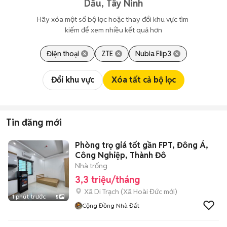
Dầu, Tây Ninh
Hãy xóa một số bộ lọc hoặc thay đổi khu vực tìm 
kiếm để xem nhiều kết quả hơn
Điện thoại
ZTE
Nubia Flip3
Đổi khu vực
Xóa tất cả bộ lọc
Tin đăng mới
Phòng trọ giá tốt gần FPT, Đông Á,
Công Nghiệp, Thành Đô
Nhà trống
3,3 triệu/tháng
Xã Di Trạch
(
Xã Hoài Đức
mới)
1 phút trước
5
Cộng Đồng Nhà Đất