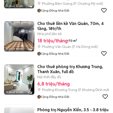
Phường Biên Giang
(
P. Chương Mỹ
mới)
3 phút trước
3
Cộng Đồng Nhà Đất
Cho thuê liền kề Văn Quán, 70m, 4
tầng, 18tr/th
Nhà phố liền kề
18 triệu/tháng
70 m²
Phường Văn Quán
(
P. Hà Đông
mới)
3 phút trước
4
Cộng Đồng Nhà Đất
Cho thuê phòng trọ Khương Trung,
Thanh Xuân, full đồ
Nội thất đầy đủ
6,8 triệu/tháng
Phường Khương Trung
(
P. Khương Đình
mới)
3 phút trước
5
Cộng Đồng Nhà Đất
Phòng trọ Nguyễn Xiển, 3.5 - 3.8 triệu