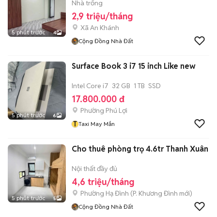
Nhà trống
2,9 triệu/tháng
Xã An Khánh
5 phút trước
4
Cộng Đồng Nhà Đất
Surface Book 3 i7 15 inch Like new
Intel Core i7
32 GB
1 TB
SSD
17.800.000 đ
Phường Phú Lợi
5 phút trước
6
T
Taxi May Mắn
Cho thuê phòng trọ 4.6tr Thanh Xuân
Nội thất đầy đủ
4,6 triệu/tháng
Phường Hạ Đình
(
P. Khương Đình
mới)
5 phút trước
5
Cộng Đồng Nhà Đất