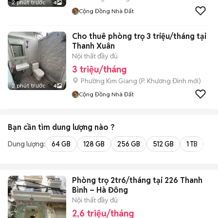
2 phút trước
4
Cộng Đồng Nhà Đất
Cho thuê phòng trọ 3 triệu/tháng tại
Thanh Xuân
Nội thất đầy đủ
3 triệu/tháng
Phường Kim Giang
(
P. Khương Đình
mới)
2 phút trước
4
Cộng Đồng Nhà Đất
Bạn cần tìm
dung lượng
nào ?
Dung lượng:
64 GB
128 GB
256 GB
512 GB
1 TB
2 
Phòng trọ 2tr6/tháng tại 226 Thanh
Bình – Hà Đông
Nội thất đầy đủ
2,6 triệu/tháng