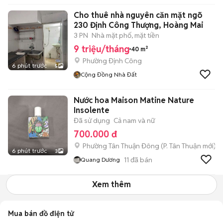
Cho thuê nhà nguyên căn mặt ngõ
230 Định Công Thượng, Hoàng Mai
3 PN
Nhà mặt phố, mặt tiền
9 triệu/tháng
40 m²
Phường Định Công
6 phút trước
5
Cộng Đồng Nhà Đất
Nước hoa Maison Matine Nature
Insolente
Đã sử dụng
Cả nam và nữ
700.000 đ
Phường Tân Thuận Đông
(
P. Tân Thuận
mới)
6 phút trước
3
11
đã bán
Quang Dương
Xem thêm
Mua bán đồ điện tử