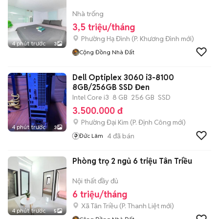
Nhà trống
3,5 triệu/tháng
Phường Hạ Đình
(
P. Khương Đình
mới)
4 phút trước
3
Cộng Đồng Nhà Đất
Dell Optiplex 3060 i3-8100
8GB/256GB SSD Đen
Intel Core i3
8 GB
256 GB
SSD
3.500.000 đ
Phường Đại Kim
(
P. Định Công
mới)
4 phút trước
3
4
đã bán
Đức Lâm
Phòng trọ 2 ngủ 6 triệu Tân Triều
Nội thất đầy đủ
6 triệu/tháng
Xã Tân Triều
(
P. Thanh Liệt
mới)
4 phút trước
5