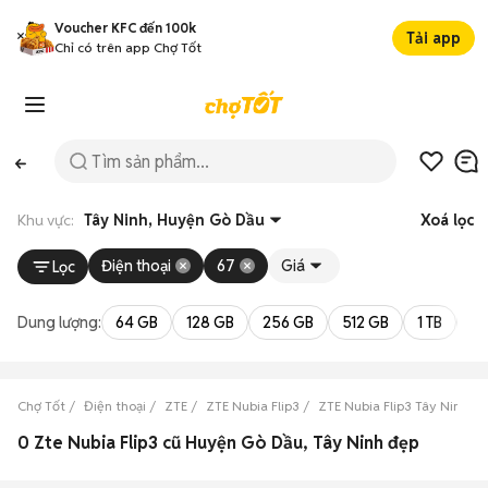
Voucher KFC đến 100k
Tải app
Chỉ có trên app Chợ Tốt
Khu vực:
Tây Ninh, Huyện Gò Dầu
Xoá lọc
Điện thoại
67
Giá
Lọc
Dung lượng:
64 GB
128 GB
256 GB
512 GB
1 TB
2 
Chợ Tốt
Điện thoại
ZTE
ZTE Nubia Flip3
ZTE Nubia Flip3 Tây Ninh
0 Zte Nubia Flip3 cũ Huyện Gò Dầu, Tây Ninh đẹp