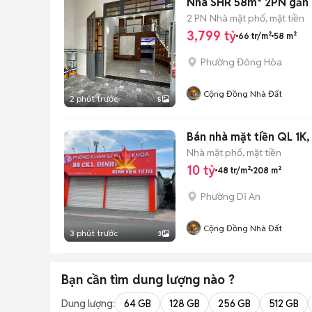
Nhà SHR 58m² 2PN gần 
2 PN
Nhà mặt phố, mặt tiền
3,799 tỷ
66 tr/m²
58 m²
Phường Đông Hòa
Cộng Đồng Nhà Đất
2 phút trước
5
Bán nhà mặt tiền QL 1K,
Nhà mặt phố, mặt tiền
10 tỷ
48 tr/m²
208 m²
Phường Dĩ An
Cộng Đồng Nhà Đất
3 phút trước
3
Bạn cần tìm
dung lượng
nào ?
Dung lượng:
64 GB
128 GB
256 GB
512 GB