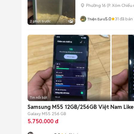
Phường 16
(
P. Xóm Chiếu
5.0
31
đã bán
Thiện Euro
2 phút trước
1
Tin nổi bật
Samsung M55 12GB/256GB Việt Nam Lik
Galaxy M55
256 GB
5.750.000 đ