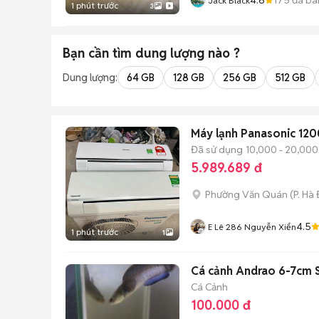
Jack Black
1 phút trước
3
Bạn cần tìm
dung lượng
nào ?
Dung lượng:
64 GB
128 GB
256 GB
512 GB
Máy lạnh Panasonic 120
Đã sử dụng
10,000 - 20,000
5.989.689 đ
Phường Văn Quán
(
P. Hà
4.5
E Lê 286 Nguyễn Xiển
1 phút trước
1
Cá cảnh Andrao 6-7cm 
Cá Cảnh
100.000 đ