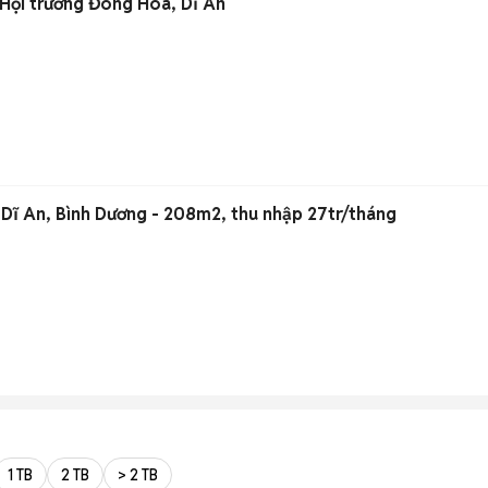
Hội trường Đông Hòa, Dĩ An
 Dĩ An, Bình Dương - 208m2, thu nhập 27tr/tháng
1 TB
2 TB
> 2 TB