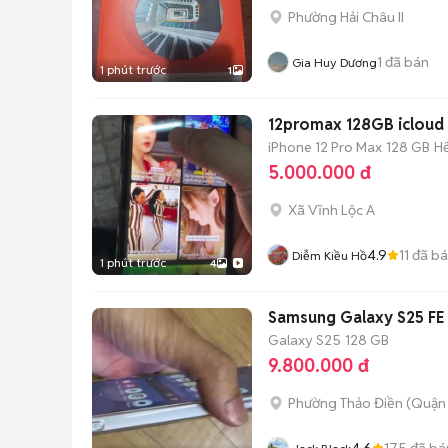
Phường Hải Châu II
1
đã bán
Gia Huy Dương
1 phút trước
1
12promax 128GB icloud s
iPhone 12 Pro Max
128 GB
H
5.000.000 đ
Xã Vĩnh Lộc A
4.9
11
đã b
Diễm Kiều Hồ
1 phút trước
4
Samsung Galaxy S25 FE 
Galaxy S25
128 GB
9.800.000 đ
Phường Thảo Điền (Quận 
4.6
175
đã bá