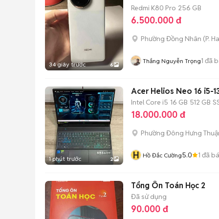
Redmi K80 Pro
256 GB
6.500.000 đ
Phường Đồng Nhân
(
P. H
1
đã b
Thắng Nguyễn Trọng
34 giây trước
6
Acer Helios Neo 16 i5
Intel Core i5
16 GB
512 GB
S
18.000.000 đ
Phường Đông Hưng Thuậ
H
5.0
1
đã b
Hồ Đắc Cường
1 phút trước
2
Tổng Ôn Toán Học 2
Đã sử dụng
90.000 đ