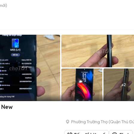
mới)
+
2
e New
Phường Trường Thọ (Quận Thủ Đứ