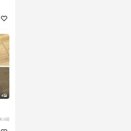
6
c cũ)