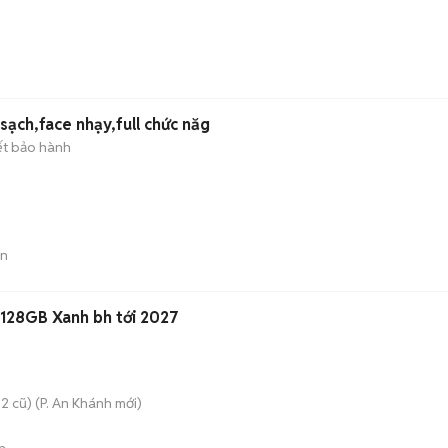
ạch,face nhạy,full chức năg
ết bảo hành
án
128GB Xanh bh tới 2027
2 cũ)
(
P. An Khánh
mới)
n