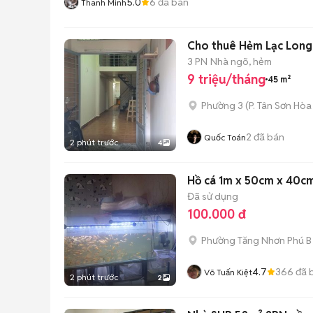
5.0
6
đã bán
Thanh Minh
Cho thuê Hẻm Lạc Long Q
3 PN
Nhà ngõ, hẻm
9 triệu/tháng
45 m²
Phường 3
(
P. Tân Sơn Hòa
2
đã bán
Quốc Toán
2 phút trước
4
Hồ cá 1m x 50cm x 40cm
Đã sử dụng
100.000 đ
Phường Tăng Nhơn Phú B 
4.7
366
đã 
Võ Tuấn Kiệt
2 phút trước
2