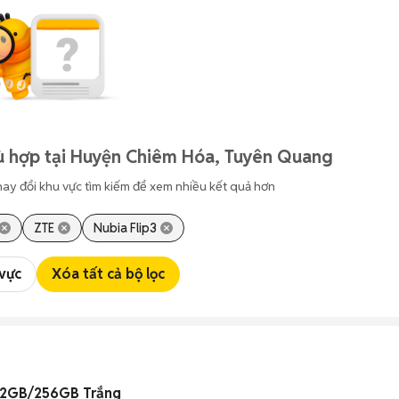
ù hợp tại Huyện Chiêm Hóa, Tuyên Quang
hay đổi khu vực tìm kiếm để xem nhiều kết quả hơn
ZTE
Nubia Flip3
 vực
Xóa tất cả bộ lọc
12GB/256GB Trắng