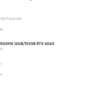
ai Bà Trưng
mới)
án
-13500HX 16GB/512GB RTX 4060
SD
n
án