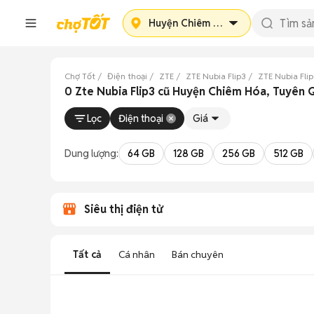
Huyện Chiêm Hóa
Chợ Tốt
Điện thoại
ZTE
ZTE Nubia Flip3
ZTE Nubia Fli
0 Zte Nubia Flip3 cũ Huyện Chiêm Hóa, Tuyên
Lọc
Điện thoại
Giá
Dung lượng:
64 GB
128 GB
256 GB
512 GB
Siêu thị điện tử
Tất cả
Cá nhân
Bán chuyên