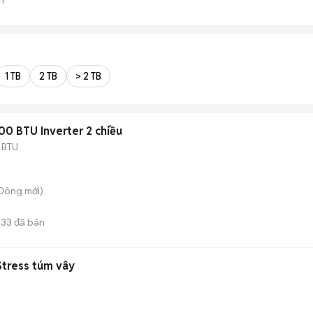
1 TB
2 TB
> 2 TB
00 BTU Inverter 2 chiều
 BTU
 Đông
mới)
33
đã bán
Stress túm vây