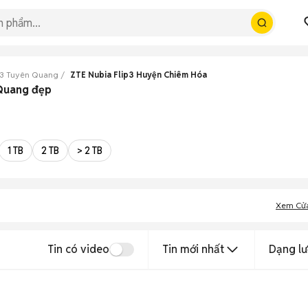
p3 Tuyên Quang
ZTE Nubia Flip3 Huyện Chiêm Hóa
 Quang đẹp
1 TB
2 TB
> 2 TB
Xem Cử
Tin có video
Tin mới nhất
Dạng lư