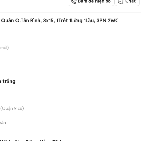
Bấm để hiện số
Chat
uân Q.Tân Bình, 3x15, 1Trệt 1Lửng 1Lầu, 3PN 2WC
mới)
 trắng
(Quận 9 cũ)
bán