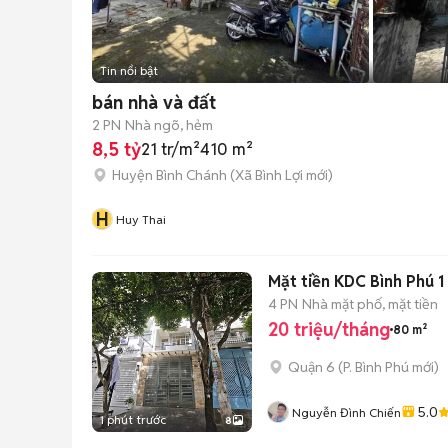
Tin nổi bật
bán nhà và đất
2 PN
Nhà ngõ, hẻm
8,5 tỷ
21 tr/m²
410 m²
Huyện Bình Chánh
(
Xã Bình Lợi
mới)
H
Huy Thai
Mặt tiền KDC Bình Phú 1
4 PN
Nhà mặt phố, mặt tiền
20 triệu/tháng
80 m²
Quận 6
(
P. Bình Phú
mới)
5.0
Nguyễn Đình Chiến
1 phút trước
8