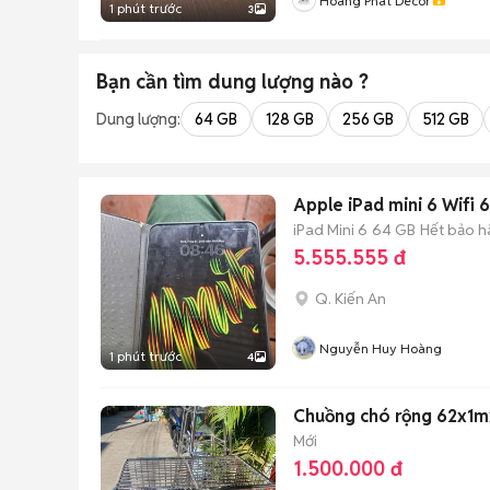
Hoàng Phát Decor
1 phút trước
3
Bạn cần tìm
dung lượng
nào ?
Dung lượng:
64 GB
128 GB
256 GB
512 GB
Apple iPad mini 6 Wifi
iPad Mini 6
64 GB
Hết bảo h
5.555.555 đ
Q. Kiến An
Nguyễn Huy Hoàng
1 phút trước
4
Chuồng chó rộng 62x1
Mới
1.500.000 đ