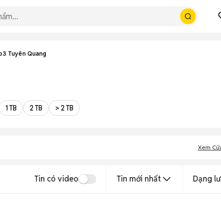
ip3 Tuyên Quang
1 TB
2 TB
> 2 TB
Xem Cử
Tin có video
Tin mới nhất
Dạng lư