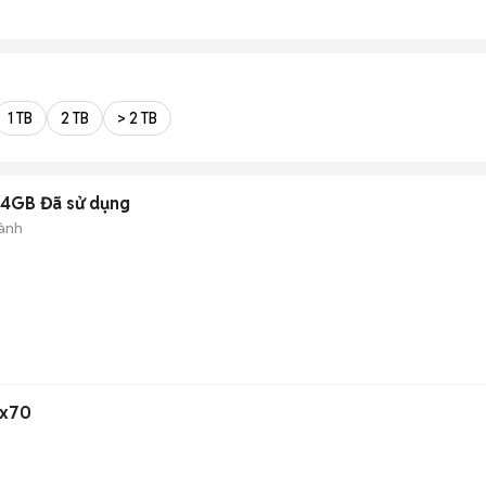
1 TB
2 TB
> 2 TB
 64GB Đã sử dụng
ành
mx70