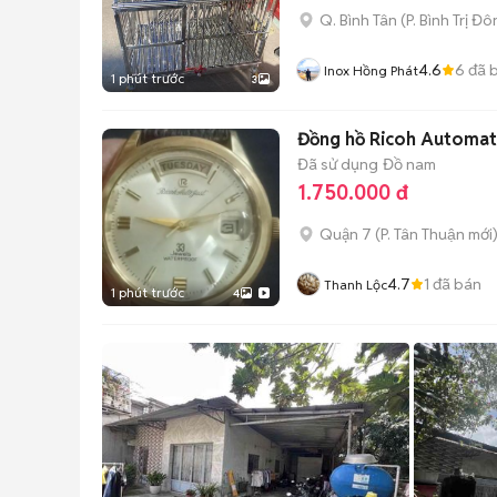
Q. Bình Tân
(
P. Bình Trị Đ
4.6
6
đã 
Inox Hồng Phát
1 phút trước
3
Đồng hồ Ricoh Automati
Đã sử dụng
Đồ nam
1.750.000 đ
Quận 7
(
P. Tân Thuận
mới
4.7
1
đã bán
Thanh Lộc
1 phút trước
4