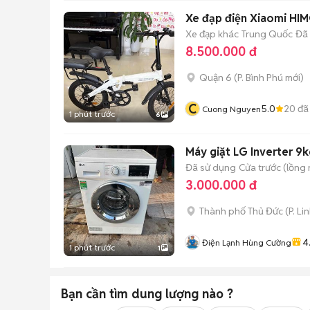
Xe đạp điện Xiaomi HI
Xe đạp khác
Trung Quốc
Đã
8.500.000 đ
Quận 6
(
P. Bình Phú
mới)
C
5.0
20
đã
Cuong Nguyen
1 phút trước
6
Máy giặt LG Inverter 9
Đã sử dụng
Cửa trước (lồng
3.000.000 đ
Thành phố Thủ Đức
(
P. Li
4
Điện Lạnh Hùng Cường
1 phút trước
1
Bạn cần tìm
dung lượng
nào ?