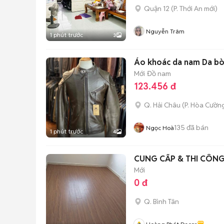
Quận 12
(
P. Thới An
mới)
Nguyễn Trâm
1 phút trước
3
Áo khoác da nam Da bò
Mới
Đồ nam
123.456 đ
Q. Hải Châu
(
P. Hòa Cườn
135
đã bán
Ngọc Hoà
1 phút trước
4
CUNG CẤP & THI CÔNG
Mới
0 đ
Q. Bình Tân