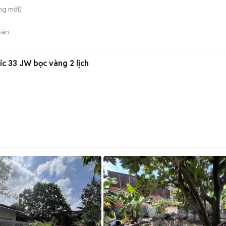
ông
mới)
bán
c 33 JW bọc vàng 2 lịch
)