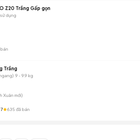
MO Z20 Trắng Gấp gọn
 sử dụng
 bán
kg Trắng
 ngang)
9 - 9.9 kg
nh Xuân
mới)
.7
635
đã bán