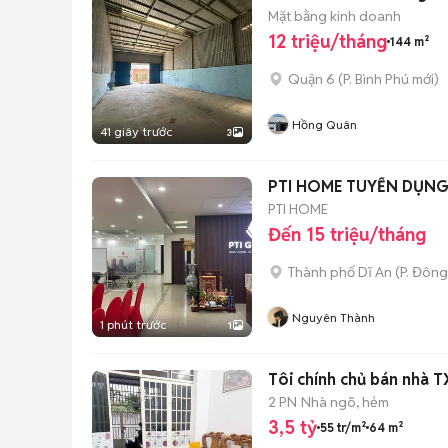
Mặt bằng kinh doanh
12 triệu/tháng
144 m²
Quận 6
(
P. Bình Phú
mới)
Hồng Quân
41 giây trước
3
PTI HOME TUYỂN DỤNG
PTI HOME
Đến 15 triệu/tháng
Thành phố Dĩ An
(
P. Đôn
Nguyên Thành
1 phút trước
1
Tôi chính chủ bán nhà T
2 PN
Nhà ngõ, hẻm
3,5 tỷ
55 tr/m²
64 m²