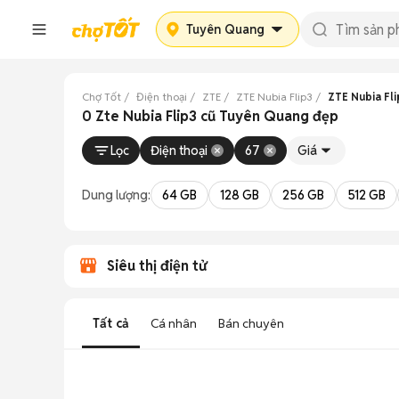
Tuyên Quang
Chợ Tốt
Điện thoại
ZTE
ZTE Nubia Flip3
ZTE Nubia Fl
0 Zte Nubia Flip3 cũ Tuyên Quang đẹp
Lọc
Điện thoại
67
Giá
Dung lượng:
64 GB
128 GB
256 GB
512 GB
Siêu thị điện tử
Tất cả
Cá nhân
Bán chuyên