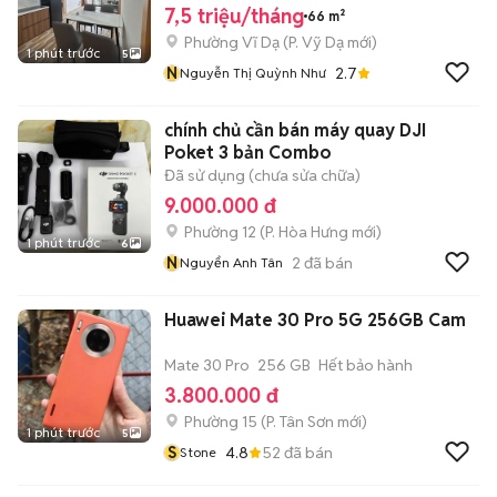
7,5 triệu/tháng
66 m²
Phường Vĩ Dạ
(
P. Vỹ Dạ
mới)
1 phút trước
5
N
2.7
Nguyễn Thị Quỳnh Như
chính chủ cần bán máy quay DJI
Poket 3 bản Combo
Đã sử dụng (chưa sửa chữa)
9.000.000 đ
Phường 12
(
P. Hòa Hưng
mới)
1 phút trước
6
N
2
đã bán
Nguyển Anh Tân
Huawei Mate 30 Pro 5G 256GB Cam
Mate 30 Pro
256 GB
Hết bảo hành
3.800.000 đ
Phường 15
(
P. Tân Sơn
mới)
1 phút trước
5
S
4.8
52
đã bán
Stone