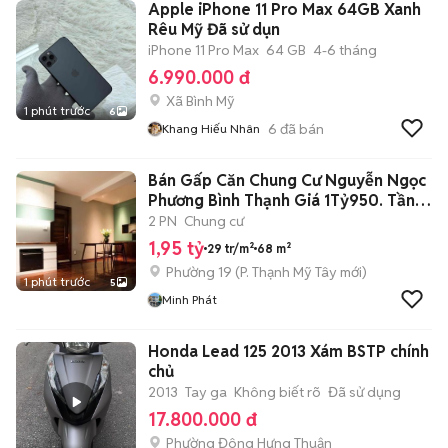
Apple iPhone 11 Pro Max 64GB Xanh
Rêu Mỹ Đã sử dụn
iPhone 11 Pro Max
64 GB
4-6 tháng
6.990.000 đ
Xã Bình Mỹ
1 phút trước
6
6
đã bán
Khang Hiếu Nhân
Bán Gấp Căn Chung Cư Nguyễn Ngọc
Phương Bình Thạnh Giá 1Tỷ950. Tầng
10
2 PN
Chung cư
1,95 tỷ
29 tr/m²
68 m²
Phường 19
(
P. Thạnh Mỹ Tây
mới)
1 phút trước
5
Minh Phát
Honda Lead 125 2013 Xám BSTP chính
chủ
2013
Tay ga
Không biết rõ
Đã sử dụng
17.800.000 đ
Phường Đông Hưng Thuận