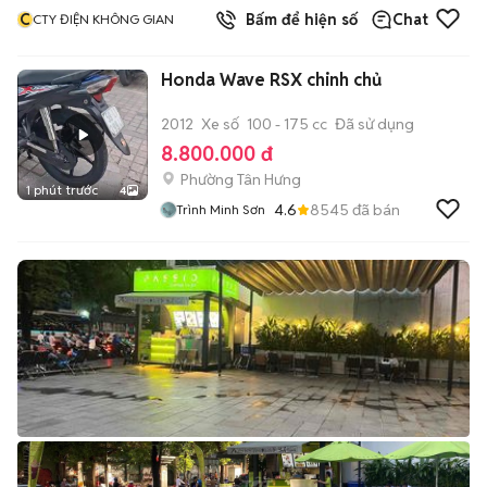
C
Bấm để hiện số
Chat
CTY ĐIỆN KHÔNG GIAN
Honda Wave RSX chinh chủ
2012
Xe số
100 - 175 cc
Đã sử dụng
8.800.000 đ
Phường Tân Hưng
1 phút trước
4
4.6
8545
đã bán
Trình Minh Sơn