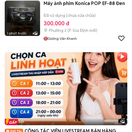
Máy ảnh phim Konica POP EF-88 Đen
Đã sử dụng (chưa sửa chữa)
300.000 đ
Phường 2
(
P. Gia Định
mới)
1 phút trước
4
Dương Văn Khanh
Tin nổi bật
1
CỘNG TÁC VIÊN LIVESTREAM BÁN HÀNG