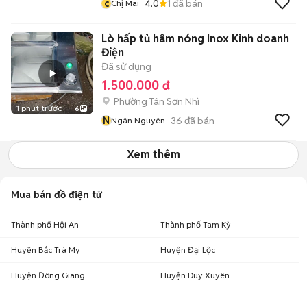
c
4.0
1
đã bán
Chị Mai
Lò hấp tủ hâm nóng Inox Kinh doanh
Điện
Đã sử dụng
1.500.000 đ
Phường Tân Sơn Nhì
1 phút trước
6
N
36
đã bán
Ngân Nguyên
Xem thêm
Mua bán đồ điện tử
Thành phố Hội An
Thành phố Tam Kỳ
Huyện Bắc Trà My
Huyện Đại Lộc
Huyện Đông Giang
Huyện Duy Xuyên