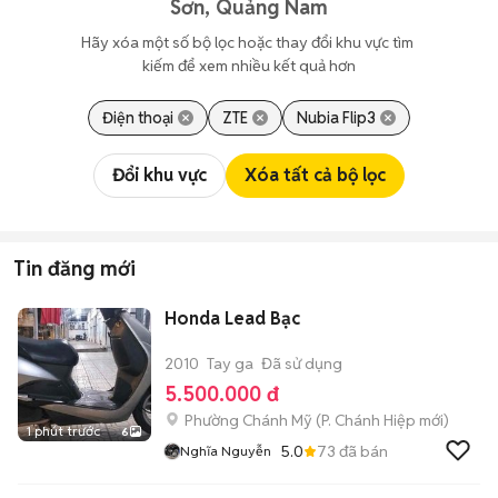
Sơn, Quảng Nam
Hãy xóa một số bộ lọc hoặc thay đổi khu vực tìm 
kiếm để xem nhiều kết quả hơn
Điện thoại
ZTE
Nubia Flip3
Đổi khu vực
Xóa tất cả bộ lọc
Tin đăng mới
Honda Lead Bạc
2010
Tay ga
Đã sử dụng
5.500.000 đ
Phường Chánh Mỹ
(
P. Chánh Hiệp
mới)
1 phút trước
6
5.0
73
đã bán
Nghĩa Nguyễn