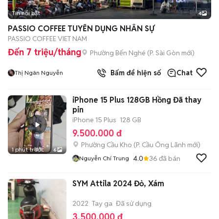
Tin nổi bật
4
PASSIO COFFEE TUYỂN DỤNG NHÂN SỰ
PASSIO COFFEE VIET NAM
Đến 7 triệu/tháng
Phường Bến Nghé
(
P. Sài Gòn
mới)
Bấm để hiện số
Chat
Thị Ngân Nguyễn
iPhone 15 Plus 128GB Hồng Đã thay
pin
iPhone 15 Plus
128 GB
9.500.000 đ
Phường Cầu Kho
(
P. Cầu Ông Lãnh
mới)
1 phút trước
6
4.0
36
đã bán
Nguyễn Chí Trung
SYM Attila 2024 Đỏ, Xám
2022
Tay ga
Đã sử dụng
3.500.000 đ