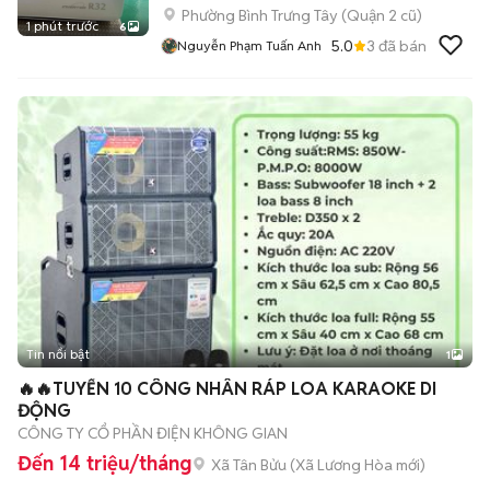
Phường Bình Trưng Tây (Quận 2 cũ)
1 phút trước
6
5.0
3
đã bán
Nguyễn Phạm Tuấn Anh
Tin nổi bật
1
🔥🔥TUYỂN 10 CÔNG NHÂN RÁP LOA KARAOKE DI
ĐỘNG
CÔNG TY CỔ PHẦN ĐIỆN KHÔNG GIAN
Đến 14 triệu/tháng
Xã Tân Bửu
(
Xã Lương Hòa
mới)