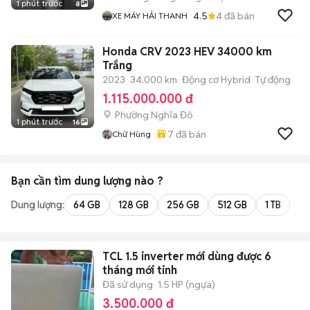
1 phút trước
8
4.5
4
đã bán
XE MÁY HẢI THANH
Honda CRV 2023 HEV 34000 km
Trắng
2023
34.000 km
Động cơ Hybrid
Tự động
1.115.000.000 đ
Phường Nghĩa Đô
1 phút trước
16
7
đã bán
Chử Hùng
Bạn cần tìm
dung lượng
nào ?
Dung lượng:
64 GB
128 GB
256 GB
512 GB
1 TB
2 
TCL 1.5 inverter mới dùng được 6
tháng mới tinh
Đã sử dụng
1.5 HP (ngựa)
3.500.000 đ