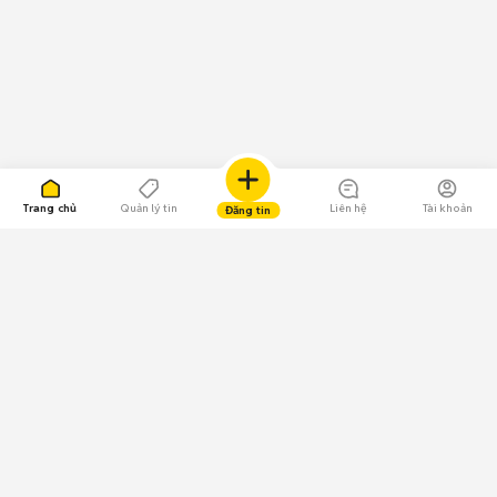
Trang chủ
Quản lý tin
Liên hệ
Tài khoản
Đăng tin
109.000 Bình chọn
Tải ứng dụng Chợ Tốt
Về Chợ Tốt
Quy chế sàn