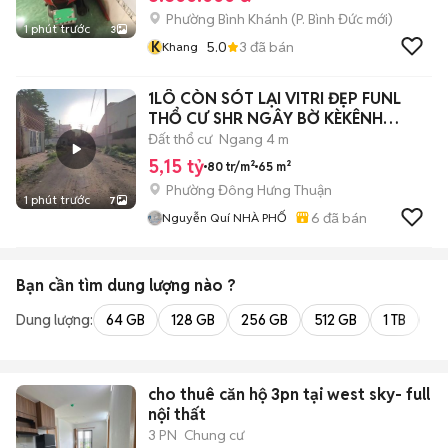
Phường Bình Khánh
(
P. Bình Đức
mới)
1 phút trước
3
K
5.0
3
đã bán
Khang
1LÔ CÒN SÓT LẠI VITRI ĐẸP FUNL
THỔ CƯ SHR NGÂY BỜ KÈKÊNH
THAM LƯƠNG
Đất thổ cư
Ngang 4 m
5,15 tỷ
80 tr/m²
65 m²
Phường Đông Hưng Thuận
1 phút trước
7
6
đã bán
Nguyễn Quí NHÀ PHỐ
Bạn cần tìm
dung lượng
nào ?
Dung lượng:
64 GB
128 GB
256 GB
512 GB
1 TB
2 
cho thuê căn hộ 3pn tại west sky- full
nội thất
3 PN
Chung cư