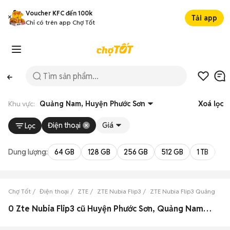
Voucher KFC đến 100k
Tải app
Chỉ có trên app Chợ Tốt
Khu vực:
Quảng Nam, Huyện Phước Sơn
Xoá lọc
Điện thoại
Giá
Lọc
Dung lượng:
64 GB
128 GB
256 GB
512 GB
1 TB
2 
Chợ Tốt
Điện thoại
ZTE
ZTE Nubia Flip3
ZTE Nubia Flip3 Quảng Na
0 Zte Nubia Flip3 cũ Huyện Phước Sơn, Quảng Nam đẹp