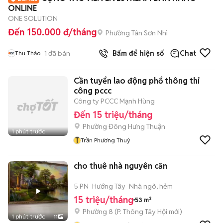
ONLINE
ONE SOLUTION
Đến 150.000 đ/tháng
Phường Tân Sơn Nhì
1
đã bán
Bấm để hiện số
Chat
Thu Thảo
Cần tuyển lao động phổ thông thi
công pccc
Công ty PCCC Mạnh Hùng
Đến 15 triệu/tháng
Phường Đông Hưng Thuận
1 phút trước
T
Trần Phương Thuỳ
cho thuê nhà nguyên căn
5 PN
Hướng Tây
Nhà ngõ, hẻm
15 triệu/tháng
53 m²
Phường 8
(
P. Thông Tây Hội
mới)
1 phút trước
11