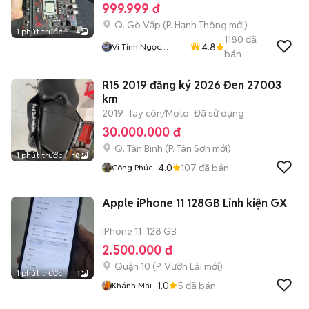
999.999 đ
Q. Gò Vấp
(
P. Hạnh Thông
mới)
1 phút trước
4
1180
đã
4.8
Vi Tính Ngọc
bán
Trang
R15 2019 đăng ký 2026 Đen 27003
km
2019
Tay côn/Moto
Đã sử dụng
30.000.000 đ
Q. Tân Bình
(
P. Tân Sơn
mới)
1 phút trước
10
4.0
107
đã bán
Công Phúc
Apple iPhone 11 128GB Linh kiện GX
iPhone 11
128 GB
2.500.000 đ
Quận 10
(
P. Vườn Lài
mới)
1 phút trước
1
1.0
5
đã bán
Khánh Mai