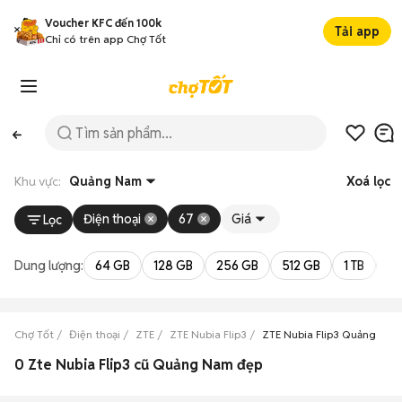
Voucher KFC đến 100k
Tải app
Chỉ có trên app Chợ Tốt
Khu vực:
Quảng Nam
Xoá lọc
Điện thoại
67
Giá
Lọc
Dung lượng:
64 GB
128 GB
256 GB
512 GB
1 TB
2 
Chợ Tốt
Điện thoại
ZTE
ZTE Nubia Flip3
ZTE Nubia Flip3 Quảng Na
0 Zte Nubia Flip3 cũ Quảng Nam đẹp