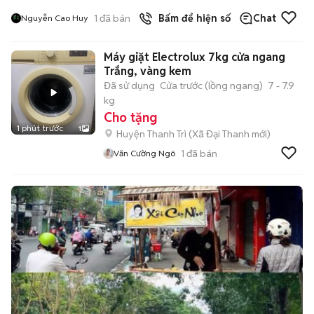
1
đã bán
Bấm để hiện số
Chat
Nguyễn Cao Huy
Máy giặt Electrolux 7kg cửa ngang
Trắng, vàng kem
Đã sử dụng
Cửa trước (lồng ngang)
7 - 7.9
kg
Cho tặng
1 phút trước
1
Huyện Thanh Trì
(
Xã Đại Thanh
mới)
1
đã bán
Văn Cường Ngô