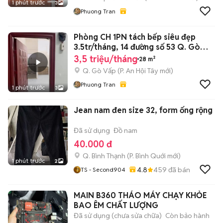
1 phút trước
3
Phuong Tran
Phòng CH 1PN tách bếp siêu đẹp
3.5tr/tháng, 14 đường số 53 Q. Gò
Vấp.
3,5 triệu/tháng
28 m²
Q. Gò Vấp
(
P. An Hội Tây
mới)
Phuong Tran
1 phút trước
3
Jean nam đen size 32, form ống rộng
Đã sử dụng
Đồ nam
40.000 đ
Q. Bình Thạnh
(
P. Bình Quới
mới)
1 phút trước
2
4.8
459
đã bán
TS - Second904
MAIN B360 THÁO MÁY CHẠY KHỎE
BAO ÊM CHẤT LƯỢNG
Đã sử dụng (chưa sửa chữa)
Còn bảo hành