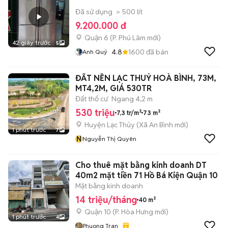
Đã sử dụng
> 500 lít
9.200.000 đ
Quận 6
(
P. Phú Lâm
mới)
42 giây trước
5
4.8
1600
đã bán
Anh Quý
ĐẤT NỀN LẠC THUỶ HOÀ BÌNH, 73M,
MT4,2M, GIÁ 530TR
Đất thổ cư
Ngang 4,2 m
530 triệu
7,3 tr/m²
73 m²
Huyện Lạc Thủy
(
Xã An Bình
mới)
1 phút trước
7
N
Nguyễn Thị Quyên
Cho thuê mặt bằng kinh doanh DT
40m2 mặt tiền 71 Hồ Bá Kiện Quận 10
Mặt bằng kinh doanh
14 triệu/tháng
40 m²
Quận 10
(
P. Hòa Hưng
mới)
1 phút trước
4
Phuong Tran