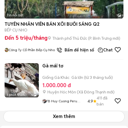
Tin nổi bật
1
TUYỂN NHÂN VIÊN BÁN XÔI BUỔI SÁNG Q2
BẾP CỤ NHO
Đến 5 triệu/tháng
Thành phố Thủ Đức
(
P. Bình Trưng
mới)
Bấm để hiện số
Chat
Công Ty Cổ Phần Bếp Cụ Nho
Gà mái tơ
Giống Gà Khác
Gà lớn (từ 3 tháng tuổi)
1.000.000 đ
Huyện Hóc Môn
(
Xã Đông Thạnh
mới)
1 phút trước
5
411
đã
4.9
FB Huy Cuong Peru
bán
Gallos
Xem thêm