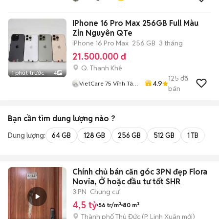
IPhone 16 Pro Max 256GB Full Màu
Zin Nguyên QTe
iPhone 16 Pro Max
256 GB
3 tháng
21.500.000 đ
Q. Thanh Khê
1 phút trước
4
125
đã
4.9
VietCare 75 Vĩnh Tân
bán
Thanh Khê Đà Nẵng
Bạn cần tìm
dung lượng
nào ?
Dung lượng:
64 GB
128 GB
256 GB
512 GB
1 TB
2 
Chính chủ bán căn góc 3PN đẹp Flora
Novia, Ở hoặc đầu tư tốt SHR
3 PN
Chung cư
4,5 tỷ
56 tr/m²
80 m²
Thành phố Thủ Đức
(
P. Linh Xuân
mới)