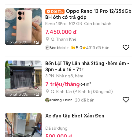
Oppo Reno 13 Pro 12/256Gb
BH 6th có trả góp
Reno 13Pro
512 GB
Còn bảo hành
7.450.000 đ
Q. Thanh Khê
1 phút trước
5
5.0
4313
đã bán
Bèo Mobile
Bến Lội Tây Lân nhà 2tầng -hẻm 6m -
3pn - 4 x 16 - 7tr
3 PN
Nhà ngõ, hẻm
7 triệu/tháng
64 m²
Q. Bình Tân
(
P. Bình Trị Đông
mới)
1 phút trước
4
20
đã bán
Trường Chinh
Xe đạp tập Ebet Xám Đen
Đã sử dụng
500.000 đ