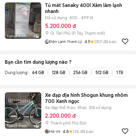
Tủ mát Sanaky 400l Xám làm lạnh
nhanh
Đã sử dụng
400 - 499 lít
5.200.000 đ
Q. Tân Phú
(
P. Tây Thạnh
mới)
1 phút trước
2
4.9
1301
đã bán
Điện Lạnh Thanh Lý
Bạn cần tìm
dung lượng
nào ?
Dung lượng:
64 GB
128 GB
256 GB
512 GB
1 TB
2 
Xe đạp địa hình Shogun khung nhôm
700 Xanh ngọc
Xe đạp thể thao
Khác
Đã sử dụng
2.200.000 đ
Thành phố Thủ Đức
1 phút trước
3
4.8
126
đã bán
Hải Võ