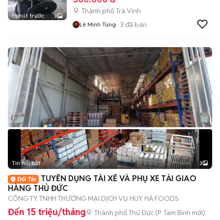
Thành phố Trà Vinh
1 phút trước
3
3
đã bán
Lê Minh Tùng
Tin nổi bật
3
TUYỂN DỤNG TÀI XẾ VÀ PHỤ XE TẢI GIAO
HÀNG THỦ ĐỨC
CÔNG TY TNHH THƯƠNG MẠI DỊCH VỤ HUY HÀ FOODS
Đến 15 triệu/tháng
Thành phố Thủ Đức
(
P. Tam Bình
mới)