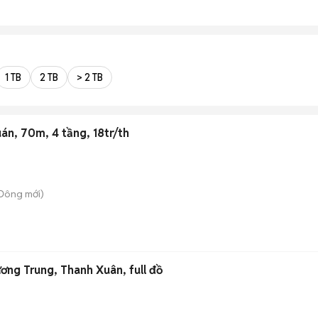
1 TB
2 TB
> 2 TB
án, 70m, 4 tầng, 18tr/th
 Đông
mới)
ơng Trung, Thanh Xuân, full đồ