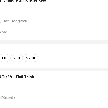
n Shangri-la Frontier Real
(
P. Tam Thắng
mới)
ã bán
1 TB
2 TB
> 2 TB
 Tư Sở - Thái Thịnh
ợ Dừa
mới)