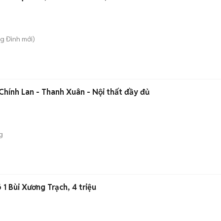
ng Đình
mới)
hính Lan - Thanh Xuân - Nội thất đầy đủ
g
1 Bùi Xương Trạch, 4 triệu