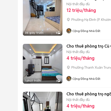
Nội thất đầy đủ
12 triệu/tháng
Phường Hạ Đình
(
P. Khươ
Cộng Đồng Nhà Đất
36 giây trước
5
Cho thuê phòng trọ Cù C
Nội thất đầy đủ
4 triệu/tháng
Phường Thanh Xuân Trun
Cộng Đồng Nhà Đất
1 phút trước
3
Cho thuê phòng trọ ngõ 
Nội thất đầy đủ
4 triệu/tháng