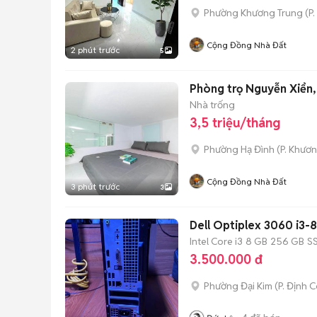
Phường Khương Trung
(
P
Cộng Đồng Nhà Đất
2 phút trước
5
Phòng trọ Nguyễn Xiển, 3
Nhà trống
3,5 triệu/tháng
Phường Hạ Đình
(
P. Khươ
Cộng Đồng Nhà Đất
3 phút trước
3
Dell Optiplex 3060 i3
Intel Core i3
8 GB
256 GB
S
3.500.000 đ
Phường Đại Kim
(
P. Định 