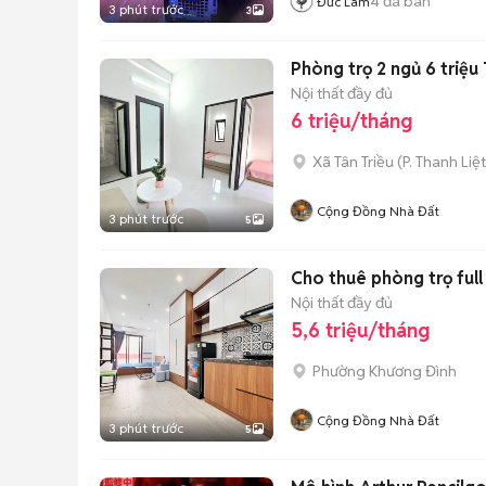
4
đã bán
Đức Lâm
3 phút trước
3
Phòng trọ 2 ngủ 6 triệu 
Nội thất đầy đủ
6 triệu/tháng
Xã Tân Triều
(
P. Thanh Liệt
Cộng Đồng Nhà Đất
3 phút trước
5
Cho thuê phòng trọ full
Nội thất đầy đủ
5,6 triệu/tháng
Phường Khương Đình
Cộng Đồng Nhà Đất
3 phút trước
5