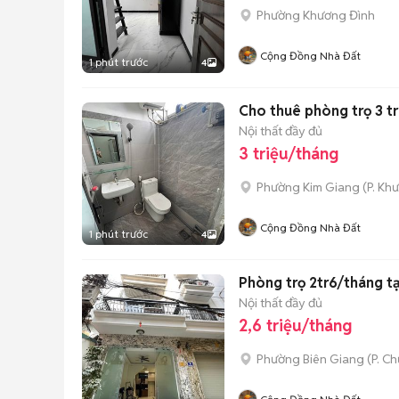
Phường Khương Đình
Cộng Đồng Nhà Đất
1 phút trước
4
Cho thuê phòng trọ 3 t
Nội thất đầy đủ
3 triệu/tháng
Phường Kim Giang
(
P. Kh
Cộng Đồng Nhà Đất
1 phút trước
4
Phòng trọ 2tr6/tháng t
Nội thất đầy đủ
2,6 triệu/tháng
Phường Biên Giang
(
P. C