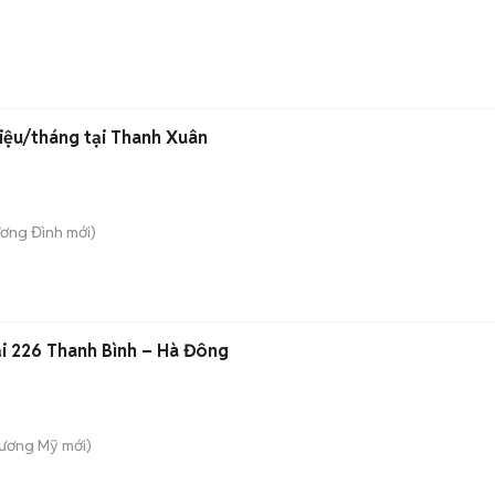
riệu/tháng tại Thanh Xuân
ương Đình
mới)
ại 226 Thanh Bình – Hà Đông
hương Mỹ
mới)