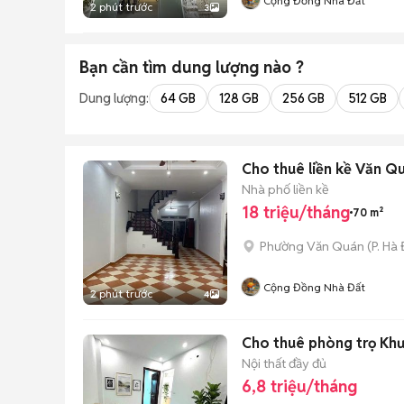
Cộng Đồng Nhà Đất
2 phút trước
3
Bạn cần tìm
dung lượng
nào ?
Dung lượng:
64 GB
128 GB
256 GB
512 GB
Cho thuê liền kề Văn Qu
Nhà phố liền kề
18 triệu/tháng
70 m²
Phường Văn Quán
(
P. Hà
Cộng Đồng Nhà Đất
2 phút trước
4
Cho thuê phòng trọ Khư
Nội thất đầy đủ
6,8 triệu/tháng