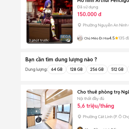
Mô hình Arthur Pencilgo
Đã sử dụng
150.000 đ
Phường Nguyễn An Ninh
4.5
135
đ
Chú Mèo Đi Hia
3 phút trước
1
Bạn cần tìm
dung lượng
nào ?
Dung lượng:
64 GB
128 GB
256 GB
512 GB
Cho thuê phòng trọ Ngã
Nội thất đầy đủ
5,6 triệu/tháng
Phường Cát Linh
(
P. Ô Ch