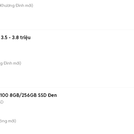
. Khương Đình
mới)
.5 - 3.8 triệu
ng Đình
mới)
-8100 8GB/256GB SSD Đen
SD
Công
mới)