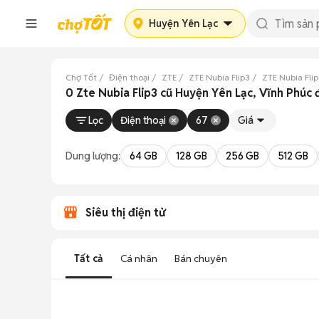
Huyện Yên Lạc
Chợ Tốt
Điện thoại
ZTE
ZTE Nubia Flip3
ZTE Nubia Fli
0 Zte Nubia Flip3 cũ Huyện Yên Lạc, Vĩnh Phúc 
Lọc
Điện thoại
67
Giá
Dung lượng:
64 GB
128 GB
256 GB
512 GB
Siêu thị điện tử
Tất cả
Cá nhân
Bán chuyên