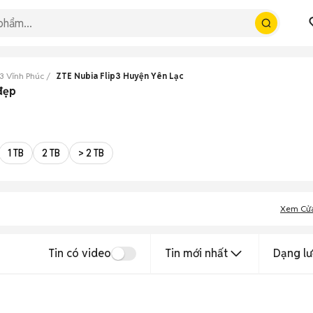
p3 Vĩnh Phúc
ZTE Nubia Flip3 Huyện Yên Lạc
đẹp
1 TB
2 TB
> 2 TB
Xem Cử
Tin có video
Tin mới nhất
Dạng lư