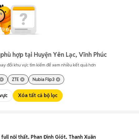
phù hợp tại Huyện Yên Lạc, Vĩnh Phúc
hay đổi khu vực tìm kiếm để xem nhiều kết quả hơn
ZTE
Nubia Flip3
 vực
Xóa tất cả bộ lọc
ull nội thất, Phan Đình Giót, Thanh Xuân