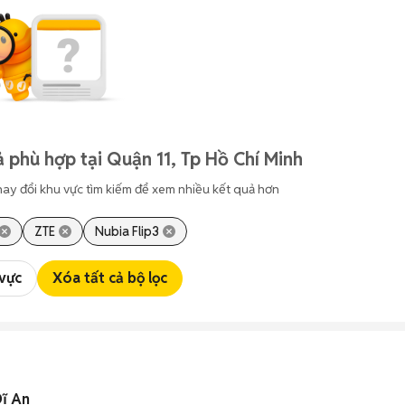
 phù hợp tại Quận 11, Tp Hồ Chí Minh
hay đổi khu vực tìm kiếm để xem nhiều kết quả hơn
ZTE
Nubia Flip3
 vực
Xóa tất cả bộ lọc
Dĩ An