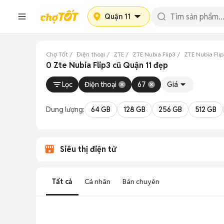
Quận 11
Chợ Tốt
Điện thoại
ZTE
ZTE Nubia Flip3
ZTE Nubia Fli
0 Zte Nubia Flip3 cũ Quận 11 đẹp
Lọc
Điện thoại
67
Giá
Dung lượng:
64 GB
128 GB
256 GB
512 GB
Siêu thị điện tử
Tất cả
Cá nhân
Bán chuyên