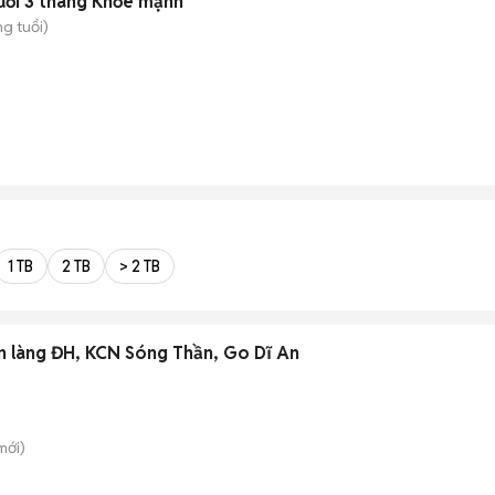
ưới 3 tháng Khỏe mạnh
g tuổi)
1 TB
2 TB
> 2 TB
ần làng ĐH, KCN Sóng Thần, Go Dĩ An
mới)