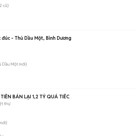
2 cũ)
c đúc - Thủ Dầu Một, Bình Dương
hủ Dầu Một
mới)
TIỀN BÁN LẠI 1,2 TỶ QUÁ TIẾC
ệt thự
mới)