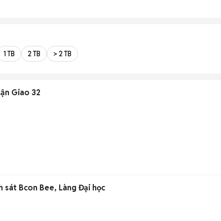
1 TB
2 TB
> 2 TB
uận Giao 32
h sát Bcon Bee, Làng Đại học