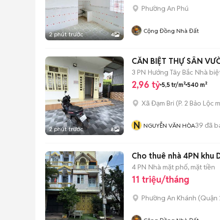
Phường An Phú
Cộng Đồng Nhà Đất
2 phút trước
4
3 PN
Hướng Tây Bắc
Nhà biệ
2,96 tỷ
5,5 tr/m²
540 m²
Xã Đạm Bri
(
P. 2 Bảo Lộc
m
N
39
đã b
NGUYỄN VĂN HÒA
2 phút trước
8
Cho thuê nhà 4PN khu D
4 PN
Nhà mặt phố, mặt tiền
11 triệu/tháng
Phường An Khánh (Quận 