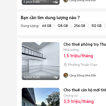
Cộng Đồng Nhà Đất
2 phút trước
5
Bạn cần tìm
dung lượng
nào ?
Dung lượng:
64 GB
128 GB
256 GB
512 GB
Cho thuê phòng trọ Th
Nhà trống
1,5 triệu/tháng
Phường Thuận Giao
Cộng Đồng Nhà Đất
4 phút trước
5
Cho thuê căn hộ mới tin
Chung cư
3,5 triệu/tháng