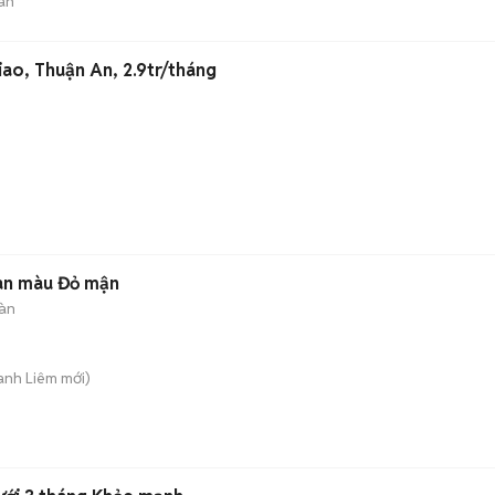
án
ao, Thuận An, 2.9tr/tháng
sàn màu Đỏ mận
àn
anh Liêm
mới)