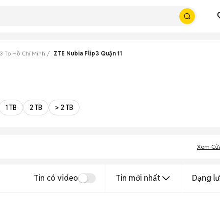
p3 Tp Hồ Chí Minh
ZTE Nubia Flip3 Quận 11
1 TB
2 TB
> 2 TB
Xem Cử
Tin có video
Tin mới nhất
Dạng lư