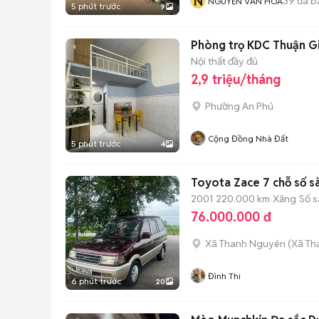
N
39
đã b
NGUYỄN VĂN HÒA
5 phút trước
9
Phòng trọ KDC Thuận Gi
Nội thất đầy đủ
2,9 triệu/tháng
Phường An Phú
Cộng Đồng Nhà Đất
5 phút trước
4
Toyota Zace 7 chỗ số 
2001
220.000 km
Xăng
Số s
76.000.000 đ
Xã Thanh Nguyên
(
Xã Th
Đình Thi
6 phút trước
20