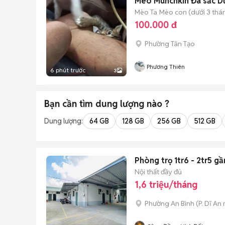
Mèo Munchkin Đa sắc D
Mèo Ta
Mèo con (dưới 3 thán
100.000 đ
Phường Tân Tạo
Phương Thiên
6 phút trước
3
Bạn cần tìm
dung lượng
nào ?
Dung lượng:
64 GB
128 GB
256 GB
512 GB
Phòng trọ 1tr6 - 2tr5 g
Nội thất đầy đủ
1,6 triệu/tháng
Phường An Bình
(
P. Dĩ An