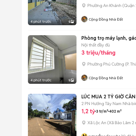
Phường An Khánh (Quận 
Cộng Đồng Nhà Đất
4 phút trước
5
Phòng trọ máy lạnh, gá
Nội thất đầy đủ
3 triệu/tháng
Phường Phú Cường
(
P. T
Cộng Đồng Nhà Đất
4 phút trước
5
LÚC MUA 2 TỶ GIỜ CẦN 
2 PN
Hướng Tây Nam
Nhà bi
1,2 tỷ
3 tr/m²
402 m²
Xã Lộc An
(
Xã Bảo Lâm 2