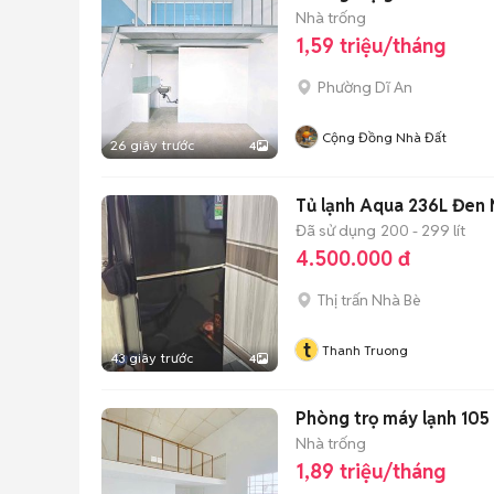
Nhà trống
1,59 triệu/tháng
Phường Dĩ An
Cộng Đồng Nhà Đất
26 giây trước
4
Tủ lạnh Aqua 236L Đen
Đã sử dụng
200 - 299 lít
4.500.000 đ
Thị trấn Nhà Bè
t
Thanh Truong
43 giây trước
4
Phòng trọ máy lạnh 105
Nhà trống
1,89 triệu/tháng