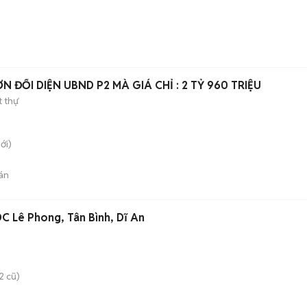
CĂN BIỆT THỰ SÂN VƯỜN ĐỐI DIỆN UBND P2 MÀ GIÁ CHỈ : 2 TỶ 960 TRIỆU
t thự
ới)
án
C Lê Phong, Tân Bình, Dĩ An
2 cũ)