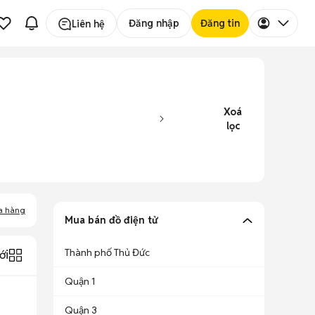
Đăng nhập
Đăng tin
Liên hệ
Xoá
lọc
a hàng
Mua bán đồ điện tử
Thành phố Thủ Đức
ới
Quận 1
Quận 3