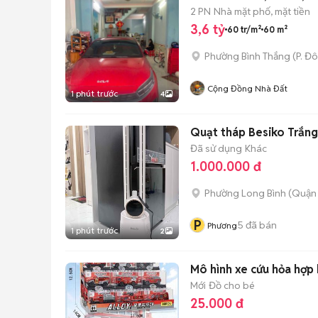
2 PN
Nhà mặt phố, mặt tiền
3,6 tỷ
60 tr/m²
60 m²
Phường Bình Thắng
(
P. Đ
Cộng Đồng Nhà Đất
1 phút trước
4
Quạt tháp Besiko Trắng
Đã sử dụng
Khác
1.000.000 đ
Phường Long Bình (Quận 
P
5
đã bán
Phương
1 phút trước
2
Mô hình xe cứu hỏa hợp 
Mới
Đồ cho bé
25.000 đ