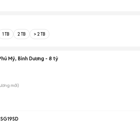
1 TB
2 TB
> 2 TB
hú Mỹ, Bình Dương - 8 tỷ
Dương
mới)
ASG19SD