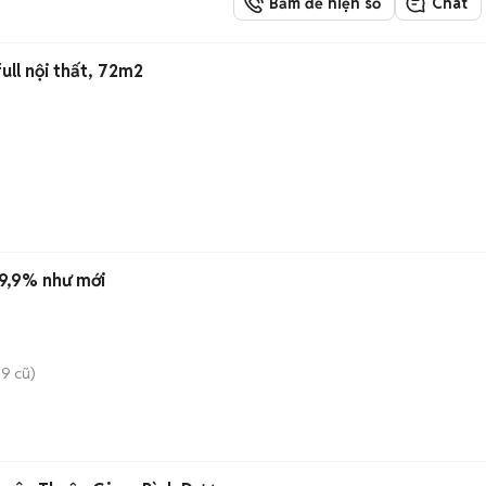
Bấm để hiện số
Chat
ull nội thất, 72m2
9,9% như mới
9 cũ)