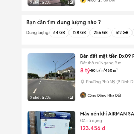
P
Phương
3 phút trước
2
Bạn cần tìm
dung lượng
nào ?
Dung lượng:
64 GB
128 GB
256 GB
512 GB
Bán đất mặt tiền Dx09 P
Đất thổ cư
Ngang 9 m
8 tỷ
50 tr/m²
160 m²
Phường Phú Mỹ
(
P. Bình 
Cộng Đồng Nhà Đất
3 phút trước
4
Máy nén khí AIRMAN S
Đã sử dụng
123.456 đ