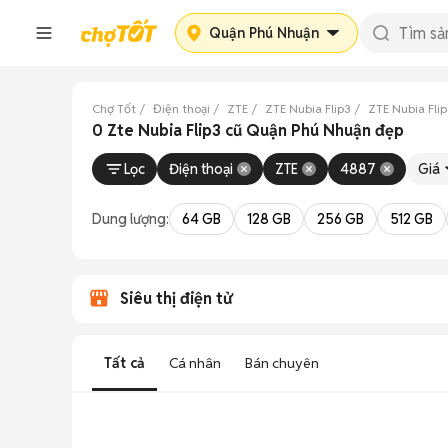
Quận Phú Nhuận
Chợ Tốt
Điện thoại
ZTE
ZTE Nubia Flip3
ZTE Nubia Fli
0 Zte Nubia Flip3 cũ Quận Phú Nhuận đẹp
Lọc
Điện thoại
ZTE
4887
Giá
Dung lượng:
64 GB
128 GB
256 GB
512 GB
Siêu thị điện tử
Tất cả
Cá nhân
Bán chuyên