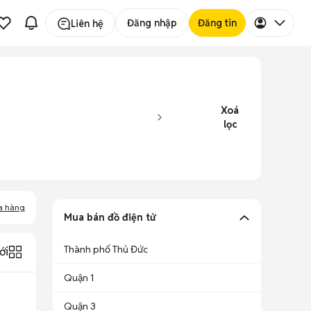
Đăng nhập
Đăng tin
Liên hệ
Xoá
lọc
a hàng
Mua bán đồ điện tử
Thành phố Thủ Đức
ới
Quận 1
Quận 3