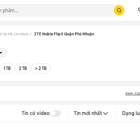
p3 Tp Hồ Chí Minh
ZTE Nubia Flip3 Quận Phú Nhuận
1 TB
2 TB
> 2 TB
Xem Cử
Tin có video
Tin mới nhất
Dạng lư