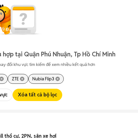
 hợp tại Quận Phú Nhuận, Tp Hồ Chí Minh
hay đổi khu vực tìm kiếm để xem nhiều kết quả hơn
ZTE
Nubia Flip3
 vực
Xóa tất cả bộ lọc
l thổ cư, 2PN, sân xe hơi