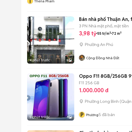
T
Thena Pham
Bán nhà phố Thuận An, f
3 PN
Nhà mặt phố, mặt tiền
3,98 tỷ
55 tr/m²
72 m²
Phường An Phú
Cộng Đồng Nhà Đất
4 phút trước
5
Oppo F11 8GB/256GB 9
F11
256 GB
1.000.000 đ
Phường Long Bình (Quận 
P
5
đã bán
Phương
5 phút trước
1