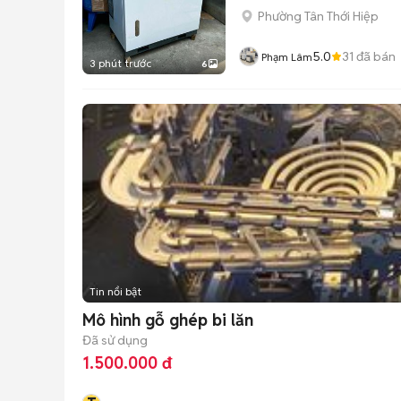
Phường Tân Thới Hiệp
5.0
31
đã bán
Phạm Lâm
3 phút trước
6
Tin nổi bật
Mô hình gỗ ghép bi lăn
Đã sử dụng
1.500.000 đ