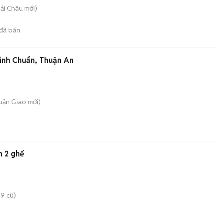
Hải Châu
mới)
đã bán
ình Chuẩn, Thuận An
huận Giao
mới)
n 2 ghế
9 cũ)