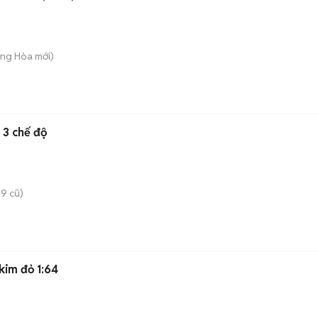
ông Hòa
mới)
 3 chế độ
9 cũ)
kim đỏ 1:64