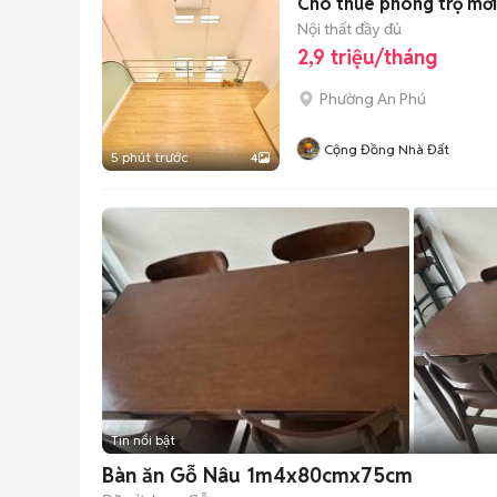
Cho thuê phòng trọ mới
Nội thất đầy đủ
2,9 triệu/tháng
Phường An Phú
Cộng Đồng Nhà Đất
5 phút trước
4
Tin nổi bật
Bàn ăn Gỗ Nâu 1m4x80cmx75cm