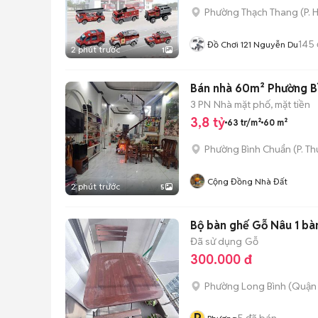
Phường Thạch Thang
(
P. 
145
Đồ Chơi 121 Nguyễn Du
2 phút trước
1
Bán nhà 60m² Phường B
3 PN
Nhà mặt phố, mặt tiền
3,8 tỷ
63 tr/m²
60 m²
Phường Bình Chuẩn
(
P. T
Cộng Đồng Nhà Đất
2 phút trước
5
Bộ bàn ghế Gỗ Nâu 1 bà
Đã sử dụng
Gỗ
300.000 đ
Phường Long Bình (Quận 
5
đã bán