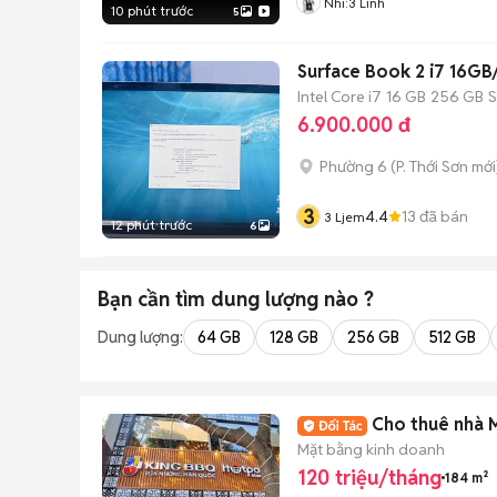
Nhi:3 Linh
10 phút trước
5
Surface Book 2 i7 16GB
Intel Core i7
16 GB
256 GB
6.900.000 đ
Phường 6
(
P. Thới Sơn
mới
3
4.4
13
đã bán
3 Ljem
12 phút trước
6
Bạn cần tìm
dung lượng
nào ?
Dung lượng:
64 GB
128 GB
256 GB
512 GB
Cho thuê nhà 
Mặt bằng kinh doanh
120 triệu/tháng
184 m²