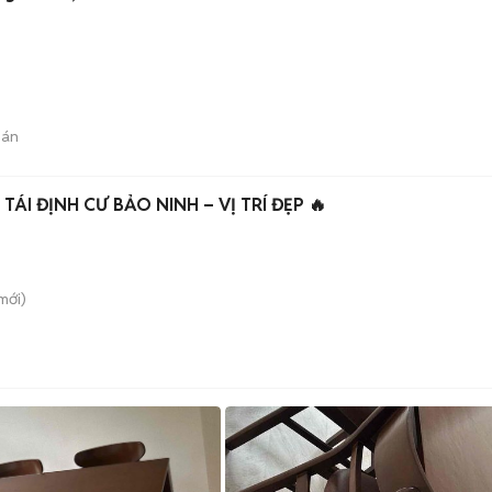
bán
🔥 CHÍNH CHỦ BÁN ĐẤT TÁI ĐỊNH CƯ BẢO NINH – VỊ TRÍ ĐẸP 🔥
mới)