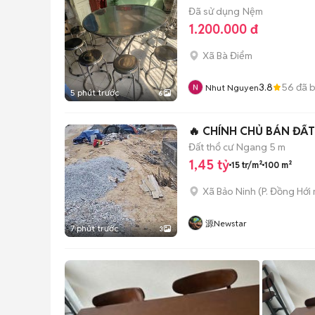
Đã sử dụng
Nệm
1.200.000 đ
Xã Bà Điểm
3.8
56
đã 
Nhut Nguyen
5 phút trước
6
Đất thổ cư
Ngang 5 m
1,45 tỷ
15 tr/m²
100 m²
Xã Bảo Ninh
(
P. Đồng Hới
源Newstar
7 phút trước
3