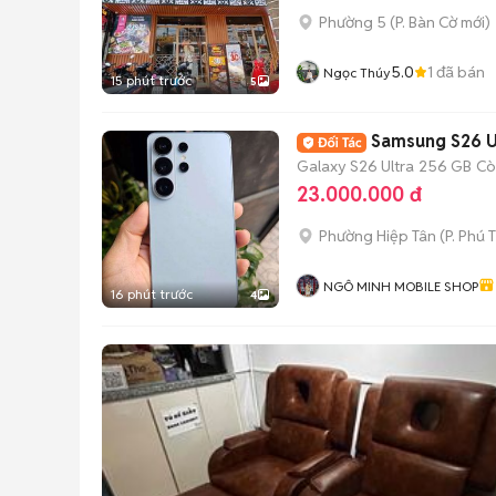
Phường 5
(
P. Bàn Cờ
mới)
5.0
1
đã bán
Ngọc Thúy
15 phút trước
5
Samsung S26 U
Galaxy S26 Ultra
256 GB
Cò
23.000.000 đ
Phường Hiệp Tân
(
P. Phú 
NGÔ MINH MOBILE SHOP
16 phút trước
4