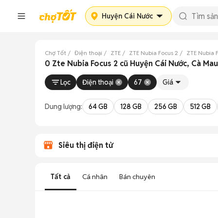
Huyện Cái Nước
Chợ Tốt
Điện thoại
ZTE
ZTE Nubia Focus 2
ZTE Nubia 
0 Zte Nubia Focus 2 cũ Huyện Cái Nước, Cà Ma
Lọc
Điện thoại
67
Giá
Dung lượng:
64 GB
128 GB
256 GB
512 GB
Siêu thị điện tử
Tất cả
Cá nhân
Bán chuyên