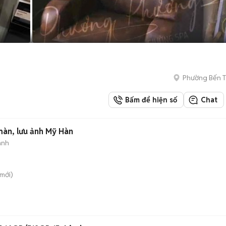
Phường Bến 
Bấm để hiện số
Chat
n, lưu ảnh Mỹ Hàn
ành
mới)