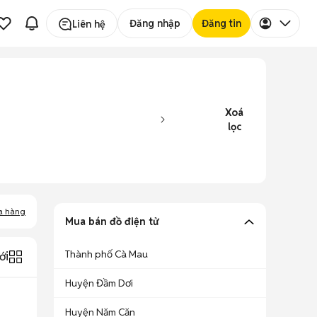
Đăng nhập
Đăng tin
Liên hệ
Xoá
lọc
a hàng
Mua bán đồ điện tử
Thành phố Cà Mau
ới
Huyện Đầm Dơi
Huyện Năm Căn