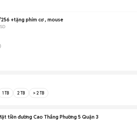
/256 +tặng phím cơ , mouse
SSD
)
1 TB
2 TB
> 2 TB
Mặt tiền đường Cao Thắng Phường 5 Quận 3