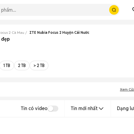
Focus 2 Cà Mau
ZTE Nubia Focus 2 Huyện Cái Nước
u đẹp
1 TB
2 TB
> 2 TB
Xem Cử
Tin có video
Tin mới nhất
Dạng lư