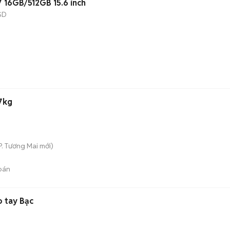
7 16GB/512GB 15.6 inch
SD
17kg
P. Tương Mai
mới)
bán
 tay Bạc