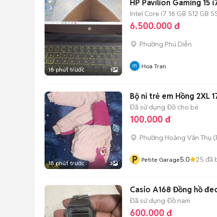
HP Pavilion Gaming 15 i
Intel Core i7
16 GB
512 GB
S
6.500.000 đ
Phường Phú Diễn
Hoa Tran
18 phút trước
1
Bộ nỉ trẻ em Hồng 2XL 
Đã sử dụng
Đồ cho bé
100.000 đ
Phường Hoàng Văn Thụ
(
P
5.0
25
đã 
Petite Garage
18 phút trước
3
Casio A168 Đồng hồ đeo
Đã sử dụng
Đồ nam
600.000 đ