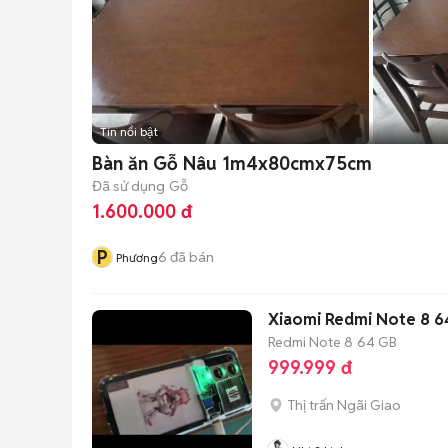
Tin nổi bật
Bàn ăn Gỗ Nâu 1m4x80cmx75cm
Đã sử dụng
Gỗ
1.600.000 đ
P
6
đã bán
Phương
Xiaomi Redmi Note 8 6
Redmi Note 8
64 GB
999.999 đ
Thị trấn Ngãi Giao