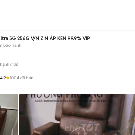
ltra 5G 256G V/N ZIN ÁP KEN 99.9% VIP
n bảo hành
Thạnh
mới)
4.9
1004
đã bán