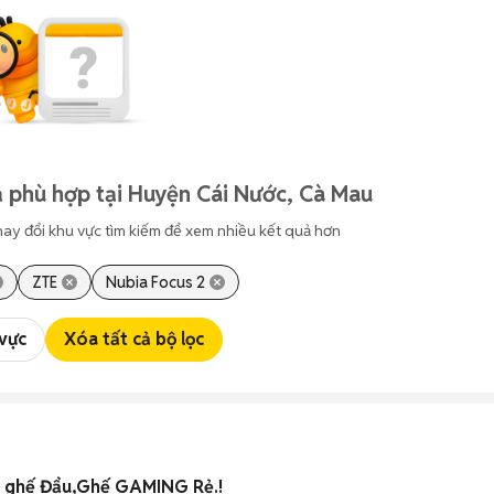
 phù hợp tại Huyện Cái Nước, Cà Mau
hay đổi khu vực tìm kiếm để xem nhiều kết quả hơn
ZTE
Nubia Focus 2
 vực
Xóa tất cả bộ lọc
2 ghế Đẩu,Ghế GAMING Rẻ.!