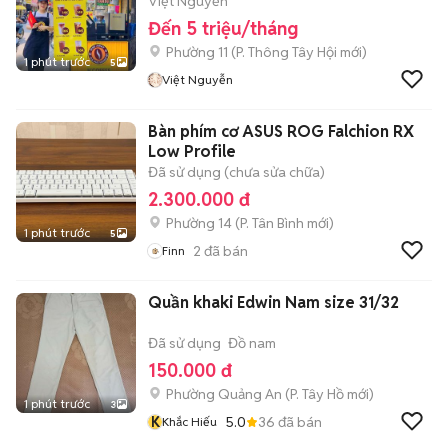
Việt Nguyễn
Đến 5 triệu/tháng
Phường 11
(
P. Thông Tây Hội
mới)
1 phút trước
5
Việt Nguyễn
Bàn phím cơ ASUS ROG Falchion RX
Low Profile
Đã sử dụng (chưa sửa chữa)
2.300.000 đ
Phường 14
(
P. Tân Bình
mới)
1 phút trước
5
2
đã bán
Finn
Quần khaki Edwin Nam size 31/32
Đã sử dụng
Đồ nam
150.000 đ
Phường Quảng An
(
P. Tây Hồ
mới)
1 phút trước
3
K
5.0
36
đã bán
Khắc Hiếu