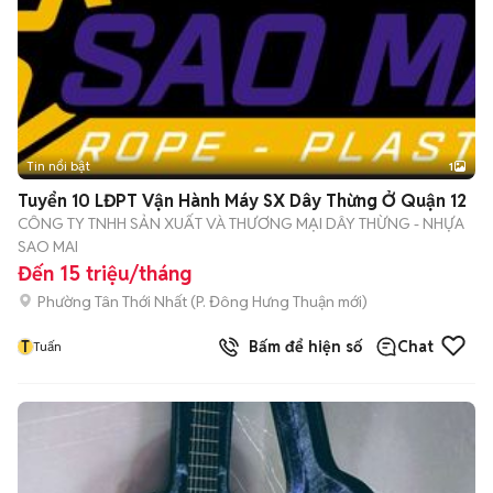
Tin nổi bật
1
Tuyển 10 LĐPT Vận Hành Máy SX Dây Thừng Ở Quận 12
CÔNG TY TNHH SẢN XUẤT VÀ THƯƠNG MẠI DÂY THỪNG - NHỰA
SAO MAI
Đến 15 triệu/tháng
Phường Tân Thới Nhất
(
P. Đông Hưng Thuận
mới)
T
Bấm để hiện số
Chat
Tuấn