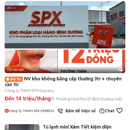
Tin nổi bật
4
NV kho không bằng cấp thưởng 3tr + chuyên
cần 1tr
Công ty TNHH SPX Express
Đến 14 triệu/tháng
Phường Hoà Phú
(
P. Bình Dương
mới)
Bấm để hiện số
Chat
Công Ty TNHH SPX EXPRESS
Tủ lạnh mini Xám Tiết kiệm điện