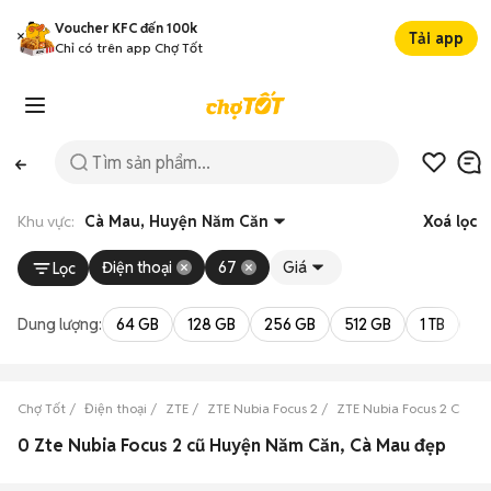
Voucher KFC đến 100k
Tải app
Chỉ có trên app Chợ Tốt
Khu vực:
Cà Mau, Huyện Năm Căn
Xoá lọc
Điện thoại
67
Giá
Lọc
Dung lượng:
64 GB
128 GB
256 GB
512 GB
1 TB
2 
Chợ Tốt
Điện thoại
ZTE
ZTE Nubia Focus 2
ZTE Nubia Focus 2 Cà Ma
0 Zte Nubia Focus 2 cũ Huyện Năm Căn, Cà Mau đẹp