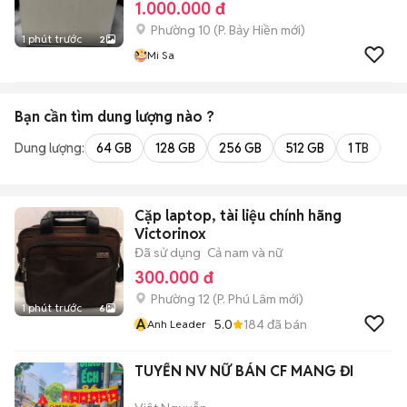
1.000.000 đ
Phường 10
(
P. Bảy Hiền
mới)
1 phút trước
2
Mi Sa
Bạn cần tìm
dung lượng
nào ?
Dung lượng:
64 GB
128 GB
256 GB
512 GB
1 TB
2 
Cặp laptop, tài liệu chính hãng
Victorinox
Đã sử dụng
Cả nam và nữ
300.000 đ
Phường 12
(
P. Phú Lâm
mới)
1 phút trước
6
A
5.0
184
đã bán
Anh Leader
TUYỂN NV NỮ BÁN CF MANG ĐI