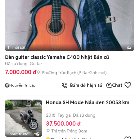
Tin nổi bật
1
Đàn guitar classic Yamaha C400 Nhật Bản cũ
Đã sử dụng
Guitar
7.000.000 đ
Phường Trúc Bạch
(
P. Ba Đình
mới)
Bấm để hiện số
Chat
Nguyễn Tri Lập
Honda SH Mode Nâu đen 20053 km
2018
Tay ga
Đã sử dụng
37.500.000 đ
Thị trấn Trảng Bom
1 phút trước
9