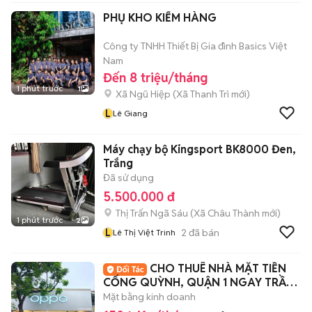
PHỤ KHO KIỂM HÀNG
Công ty TNHH Thiết Bị Gia đình Basics Việt
Nam
Đến 8 triệu/tháng
1 phút trước
1
Xã Ngũ Hiệp
(
Xã Thanh Trì
mới)
L
Lê Giang
Máy chạy bộ Kingsport BK8000 Đen,
Trắng
Đã sử dụng
5.500.000 đ
Thị Trấn Ngã Sáu
(
Xã Châu Thành
mới)
1 phút trước
2
L
2
đã bán
Lê Thị Việt Trinh
CHO THUÊ NHÀ MẶT TIỀN
CỐNG QUỲNH, QUẬN 1 NGAY TRẦN
HƯNG ĐẠO
Mặt bằng kinh doanh