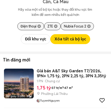
Căn, Cà Mau
Hãy xóa một số bộ lọc hoặc thay đổi khu vực tìm 
kiếm để xem nhiều kết quả hơn
Điện thoại
ZTE
Nubia Focus 2
Đổi khu vực
Xóa tất cả bộ lọc
Tin đăng mới
Giá bán A&T Sky Garden T7/2026,
1PN+ 1,75 tỷ, 2PN 2,25 tỷ, 3PN 3,35tỷ
1 PN
Chung cư
1,75 tỷ
37 tr/m²
47 m²
Phường Lái Thiêu
38 giây trước
9
TuyenNguyen