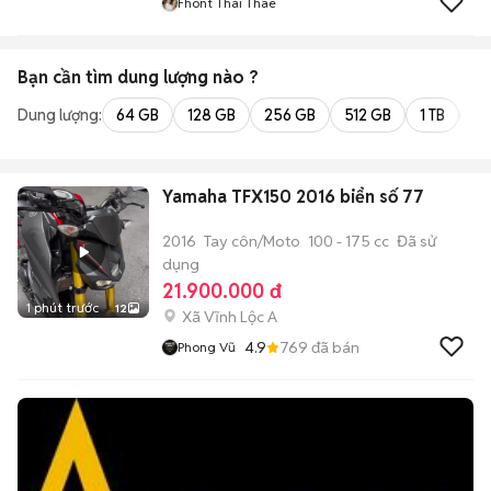
Fhont Thai Thae
Bạn cần tìm
dung lượng
nào ?
Dung lượng:
64 GB
128 GB
256 GB
512 GB
1 TB
2 
Yamaha TFX150 2016 biển số 77
2016
Tay côn/Moto
100 - 175 cc
Đã sử
dụng
21.900.000 đ
1 phút trước
12
Xã Vĩnh Lộc A
4.9
769
đã bán
Phong Vũ