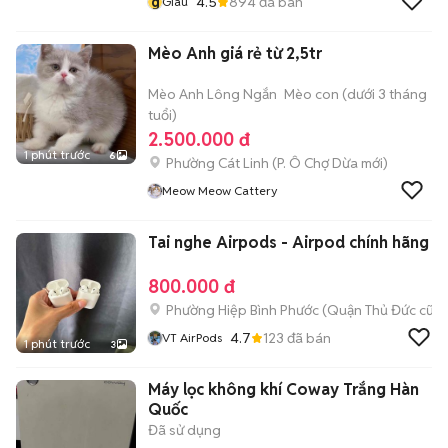
g
4.5
894
đã bán
Giàu
Mèo Anh giá rẻ từ 2,5tr
Mèo Anh Lông Ngắn
Mèo con (dưới 3 tháng
tuổi)
2.500.000 đ
1 phút trước
6
Phường Cát Linh
(
P. Ô Chợ Dừa
mới)
Meow Meow Cattery
Tai nghe Airpods - Airpod chính hãng
800.000 đ
Phường Hiệp Bình Phước (Quận Thủ Đức cũ)
4.7
123
đã bán
VT AirPods
1 phút trước
3
Máy lọc không khí Coway Trắng Hàn
Quốc
Đã sử dụng