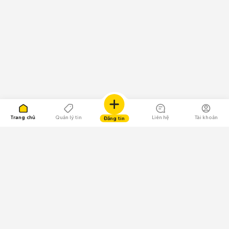
Trang chủ
Quản lý tin
Liên hệ
Tài khoản
Đăng tin
109.000 Bình chọn
Tải ứng dụng Chợ Tốt