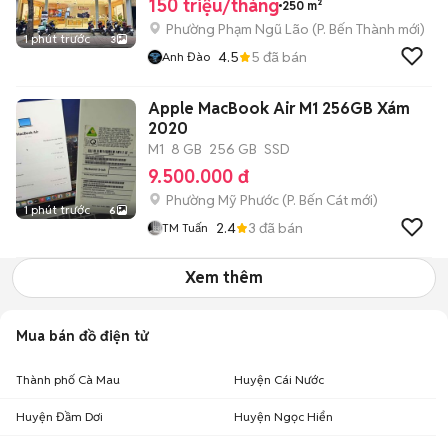
150 triệu/tháng
250 m²
Phường Phạm Ngũ Lão
(
P. Bến Thành
mới)
1 phút trước
3
4.5
5
đã bán
Anh Đào
Apple MacBook Air M1 256GB Xám
2020
M1
8 GB
256 GB
SSD
9.500.000 đ
Phường Mỹ Phước
(
P. Bến Cát
mới)
1 phút trước
6
2.4
3
đã bán
TM Tuấn
Xem thêm
Mua bán đồ điện tử
Thành phố Cà Mau
Huyện Cái Nước
Huyện Đầm Dơi
Huyện Ngọc Hiển