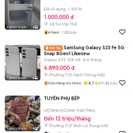
Đã sử dụng
< 100 lít
1.000.000 đ
Xã Trừ Văn Thố
1 phút trước
2
a
1
đã bán
A Nam
SamSung Galaxy S23 Fe 5G
Snap 8Gen1 Likenew
Galaxy S23
128 GB
4-6 tháng
6.890.000 đ
Phường 7
(
P. Hạnh Thông
mới)
1 phút trước
6
4.7
411
đã bán
Cửa Hàng Vio Store
TUYỂN PHỤ BẾP
HỘ KINH DOANH THAI THEA
Đến 12 triệu/tháng
Phường 11
(
P. Bình Lợi Trung
mới)
1 phút trước
4