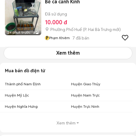
Bể cá cảnh Kính
Đã sử dụng
10.000 đ
Phường Phố Huế
(
P. Hai Bà Trưng
mới)
24 phút trước
2
P
7
đã bán
Phạm Khiêm
Xem thêm
Mua bán đồ điện tử
Thành phố Nam Định
Huyện Giao Thủy
Huyện Mỹ Lộc
Huyện Nam Trực
Huyện Nghĩa Hưng
Huyện Trực Ninh
Xem thêm