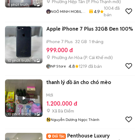
Phường Hiệp Tân
(
P. Phú Thạnh
mới)
8 phút trước
6
1004
đã
4.9
NGÔ MINH MOBILE
bán
SHOP
Apple iPhone 7 Plus 32GB Đen 100%
iPhone 7 Plus
32 GB
1 tháng
999.000 đ
Phường An Hòa
(
P. Cái Khế
mới)
10 phút trước
6
4.8
1219
đã bán
NP Store
thanh lý đồ ăn cho chó mèo
Mới
1.200.000 đ
Xã Bà Điểm
10 phút trước
2
N
Nguyễn Dương Ngọc Thành
Penthouse Luxury