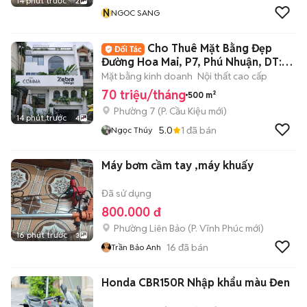
14 phút trước
2
N
NGOC SANG
Cho Thuê Mặt Bằng Đẹp
Đường Hoa Mai, P7, Phú Nhuận, DT:
8x20m
Mặt bằng kinh doanh
Nội thất cao cấp
70 triệu/tháng
500 m²
Phường 7
(
P. Cầu Kiệu
mới)
14 phút trước
4
5.0
1
đã bán
Ngọc Thúy
Máy bơm cầm tay ,máy khuấy
Đã sử dụng
800.000 đ
Phường Liên Bảo
(
P. Vĩnh Phúc
mới)
16 phút trước
3
16
đã bán
Trần Bảo Anh
Honda CBR150R Nhập khẩu màu Đen