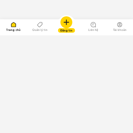
Trang chủ
Quản lý tin
Liên hệ
Tài khoản
Đăng tin
109.000 Bình chọn
Tải ứng dụng Chợ Tốt
Về Chợ Tốt
Quy chế sàn
Chính sách bảo mật
Giải quyết tranh chấp
CÔNG TY TNHH CHỢ TỐT - Người đại diện theo pháp luật:
Nguyễn Trọng Tấn; GPDKKD: 0312120782 do Sở KH & ĐT TP.HCM cấp ngày
11/01/2013;