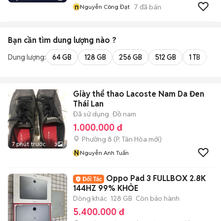
n
7
đã bán
Nguyễn Công Đạt
Bạn cần tìm
dung lượng
nào ?
Dung lượng:
64 GB
128 GB
256 GB
512 GB
1 TB
2 
Giày thể thao Lacoste Nam Da Đen
Thái Lan
Đã sử dụng
Đồ nam
1.000.000 đ
Phường 8
(
P. Tân Hòa
mới)
7 phút trước
3
N
Nguyễn Anh Tuấn
Oppo Pad 3 FULLBOX 2.8K
144HZ 99% KHỎE
Dòng khác
128 GB
Còn bảo hành
5.400.000 đ