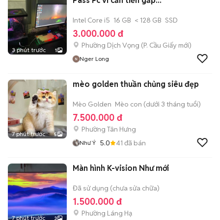
Pass Pc vì cần tiền gấp...
Intel Core i5
16 GB
< 128 GB
SSD
3.000.000 đ
Phường Dịch Vọng
(
P. Cầu Giấy
mới)
3 phút trước
1
Nger Long
mèo golden thuần chủng siêu đẹp
Mèo Golden
Mèo con (dưới 3 tháng tuổi)
7.500.000 đ
Phường Tân Hưng
7 phút trước
5
5.0
41
đã bán
Như Ý
Màn hình K-vision Như mới
Đã sử dụng (chưa sửa chữa)
1.500.000 đ
Phường Láng Hạ
7 phút trước
3