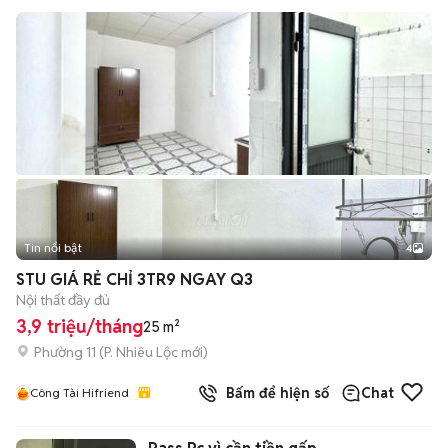
Tin nổi bật
4
STU GIÁ RẺ CHỈ 3TR9 NGAY Q3
Nội thất đầy đủ
3,9 triệu/tháng
25 m²
Phường 11
(
P. Nhiêu Lộc
mới)
Bấm để hiện số
Chat
Công Tài Hifriend