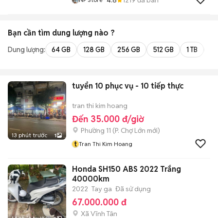
Bạn cần tìm
dung lượng
nào ?
Dung lượng:
64 GB
128 GB
256 GB
512 GB
1 TB
2 
tuyển 10 phục vụ - 10 tiếp thực
tran thi kim hoang
Đến 35.000 đ/giờ
Phường 11
(
P. Chợ Lớn
mới)
13 phút trước
1
t
Tran Thi Kim Hoang
Honda SH150 ABS 2022 Trắng
40000km
2022
Tay ga
Đã sử dụng
67.000.000 đ
Xã Vĩnh Tân