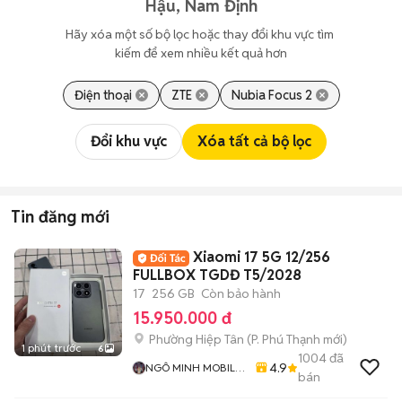
Hậu, Nam Định
Hãy xóa một số bộ lọc hoặc thay đổi khu vực tìm 
kiếm để xem nhiều kết quả hơn
Điện thoại
ZTE
Nubia Focus 2
Đổi khu vực
Xóa tất cả bộ lọc
Tin đăng mới
Xiaomi 17 5G 12/256
FULLBOX TGDĐ T5/2028
17
256 GB
Còn bảo hành
15.950.000 đ
Phường Hiệp Tân
(
P. Phú Thạnh
mới)
1 phút trước
6
1004
đã
4.9
NGÔ MINH MOBILE
bán
SHOP