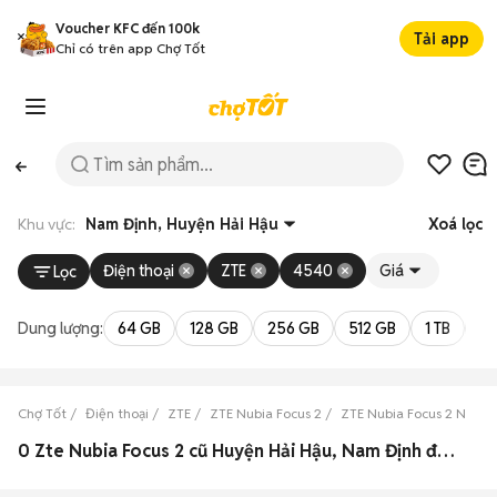
Voucher KFC đến 100k
Tải app
Chỉ có trên app Chợ Tốt
Khu vực:
Nam Định, Huyện Hải Hậu
Xoá lọc
Điện thoại
ZTE
4540
Giá
Lọc
Dung lượng:
64 GB
128 GB
256 GB
512 GB
1 TB
2 
Chợ Tốt
Điện thoại
ZTE
ZTE Nubia Focus 2
ZTE Nubia Focus 2 Nam 
0 Zte Nubia Focus 2 cũ Huyện Hải Hậu, Nam Định đẹp