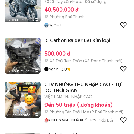
2023
Tay côn/Moto
Đã sử dụng
40.500.000 đ
Phường Phú Thạnh
19 phút trước
2
NgOanh
IC Carbon Raider 150 Kim loại
500.000 đ
Xã Thới Tam Thôn
(
Xã Đông Thạnh
mới)
3.0
Nghĩa
19 phút trước
8
CTV NHƯNG THU NHẬP CAO - TỰ
DO THỜI GIAN
VIỆC LÀM THU NHẬP CAO
Đến 50 triệu (lương khoán)
Phường Tân Thới Hòa
(
P. Phú Thạnh
mới)
22 phút trước
5
1
đã bán
KINH DOANH NHÀ PHỐ HCM