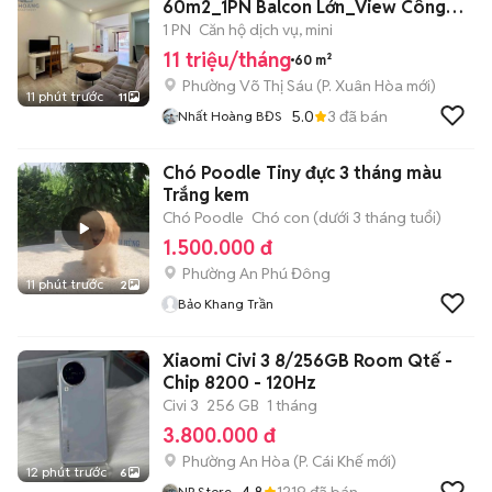
60m2_1PN Balcon Lớn_View Công
Viên Ngay Võ Thị Sáu
1 PN
Căn hộ dịch vụ, mini
11 triệu/tháng
60 m²
Phường Võ Thị Sáu
(
P. Xuân Hòa
mới)
11 phút trước
11
5.0
3
đã bán
Nhất Hoàng BĐS
Chó Poodle Tiny đực 3 tháng màu
Trắng kem
Chó Poodle
Chó con (dưới 3 tháng tuổi)
1.500.000 đ
Phường An Phú Đông
11 phút trước
2
Bảo Khang Trần
Xiaomi Civi 3 8/256GB Room Qtế -
Chip 8200 - 120Hz
Civi 3
256 GB
1 tháng
3.800.000 đ
Phường An Hòa
(
P. Cái Khế
mới)
12 phút trước
6
4.8
1219
đã bán
NP Store