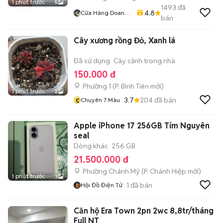
1 phút trước
5
1493
đã
4.8
Cửa Hàng Doan
bán
Vu
Cây xương rồng Đỏ, Xanh lá
Đã sử dụng
Cây cảnh trong nhà
150.000 đ
Phường 1
(
P. Bình Tiên
mới)
1 phút trước
2
c
3.7
204
đã bán
Chuyên 7 Màu
Apple iPhone 17 256GB Tím Nguyên
seal
Dòng khác
256 GB
21.500.000 đ
Phường Chánh Mỹ
(
P. Chánh Hiệp
mới)
1 phút trước
3
1
đã bán
Hội Đồ Điện Tử
Căn hộ Era Town 2pn 2wc 8,8tr/tháng
Full NT