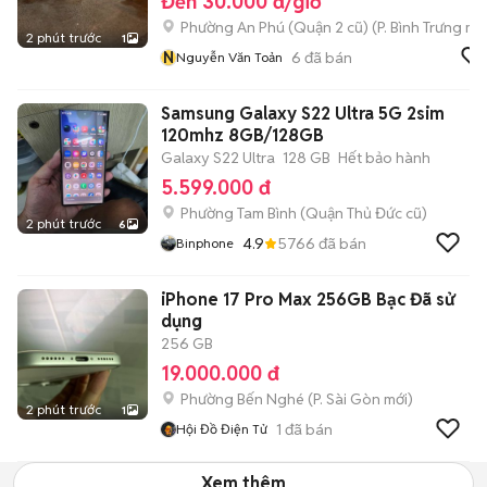
Đến 30.000 đ/giờ
Phường An Phú (Quận 2 cũ)
(
P. Bình Trưng
mới
2 phút trước
1
N
6
đã bán
Nguyễn Văn Toản
Samsung Galaxy S22 Ultra 5G 2sim
120mhz 8GB/128GB
Galaxy S22 Ultra
128 GB
Hết bảo hành
5.599.000 đ
Phường Tam Bình (Quận Thủ Đức cũ)
2 phút trước
6
4.9
5766
đã bán
Binphone
iPhone 17 Pro Max 256GB Bạc Đã sử
dụng
256 GB
19.000.000 đ
Phường Bến Nghé
(
P. Sài Gòn
mới)
2 phút trước
1
1
đã bán
Hội Đồ Điện Tử
Xem thêm