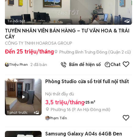
Tin nổi bật
4
TUYỂN NHÂN VIÊN BÁN HÀNG – TƯ VẤN HOA & TRÁI
CÂY
CÔNG TY TNHH HOAROSA GROUP
Đến 25 triệu/tháng
Phường Bình Trưng Đông (Quận 2 cũ)
2
đã bán
Bấm để hiện số
Chat
Thiệu Phan
Phòng Studio cửa sổ trời full nội thất
Nội thất đầy đủ
3,5 triệu/tháng
25 m²
Phường 16
(
P. An Hội Đông
mới)
1 phút trước
4
Phạm Tiến
Samsung Galaxy A04s 64GB Đen