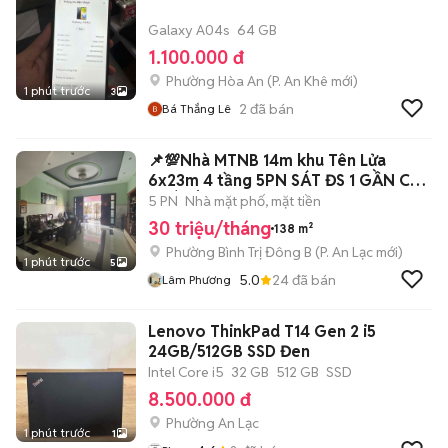
Galaxy A04s
64 GB
1.100.000 đ
Phường Hòa An
(
P. An Khê
mới)
1 phút trước
3
2
đã bán
Bá Thắng Lê
📌💯Nhà MTNB 14m khu Tên Lửa
6x23m 4 tầng 5PN SÁT ĐS 1 GẦN CV
PHÚ LÂM
5 PN
Nhà mặt phố, mặt tiền
30 triệu/tháng
138 m²
Phường Bình Trị Đông B
(
P. An Lạc
mới)
1 phút trước
5
5.0
24
đã bán
Lâm Phương
Lenovo ThinkPad T14 Gen 2 i5
24GB/512GB SSD Đen
Intel Core i5
32 GB
512 GB
SSD
8.500.000 đ
Phường An Lạc
1 phút trước
1