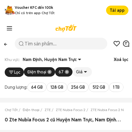
Voucher KFC đến 100k
Tải app
Chỉ có trên app Chợ Tốt
Khu vực:
Nam Định, Huyện Nam Trực
Xoá lọc
Điện thoại
67
Giá
Lọc
Dung lượng:
64 GB
128 GB
256 GB
512 GB
1 TB
2 
Chợ Tốt
Điện thoại
ZTE
ZTE Nubia Focus 2
ZTE Nubia Focus 2 Nam 
0 Zte Nubia Focus 2 cũ Huyện Nam Trực, Nam Định đẹp