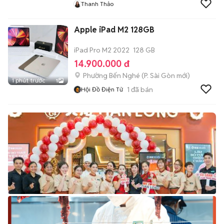
Thanh Thảo
Apple iPad M2 128GB
iPad Pro M2 2022
128 GB
14.900.000 đ
Phường Bến Nghé
(
P. Sài Gòn
mới)
1 phút trước
1
1
đã bán
Hội Đồ Điện Tử