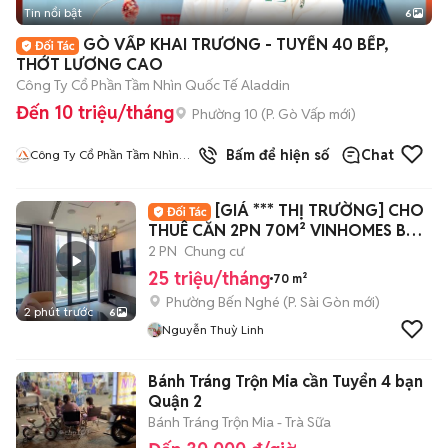
Tin nổi bật
6
+
2
GÒ VẤP KHAI TRƯƠNG - TUYỂN 40 BẾP,
THỚT LƯƠNG CAO
Công Ty Cổ Phần Tầm Nhìn Quốc Tế Aladdin
Đến 10 triệu/tháng
Phường 10
(
P. Gò Vấp
mới)
Bấm để hiện số
Chat
Công Ty Cổ Phần Tầm Nhìn
Quốc Tế Aladdin
[GIÁ *** THỊ TRƯỜNG] CHO
THUÊ CĂN 2PN 70M² VINHOMES BA
SON FULL N
2 PN
Chung cư
25 triệu/tháng
70 m²
Phường Bến Nghé
(
P. Sài Gòn
mới)
2 phút trước
6
Nguyễn Thuỳ Linh
Bánh Tráng Trộn Mia cần Tuyển 4 bạn
Quận 2
Bánh Tráng Trộn Mia - Trà Sữa