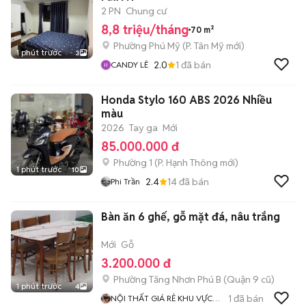
2 PN
Chung cư
8,8 triệu/tháng
70 m²
Phường Phú Mỹ
(
P. Tân Mỹ
mới)
1 phút trước
3
2.0
1
đã bán
CANDY LÊ
Honda Stylo 160 ABS 2026 Nhiều
màu
2026
Tay ga
Mới
85.000.000 đ
Phường 1
(
P. Hạnh Thông
mới)
1 phút trước
10
2.4
14
đã bán
Phi Trần
Bàn ăn 6 ghế, gỗ mặt đá, nâu trắng
Mới
Gỗ
3.200.000 đ
Phường Tăng Nhơn Phú B (Quận 9 cũ)
1 phút trước
4
1
đã bán
NỘI THẤT GIÁ RẺ KHU VỰC