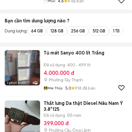
4.6
8
đã bán
Phuc
Bạn cần tìm
dung lượng
nào ?
Dung lượng:
64 GB
128 GB
256 GB
512 GB
1 TB
2 
Tủ mát Sanyo 400 lít Trắng
Đã sử dụng
400 - 499 lít
4.000.000 đ
Phường Tây Thạnh
1 phút trước
4
M
5.0
918
đã bán
Mai Thúy
Thắt lưng Da thật Diesel Nâu Nam Ý
3.8*125
Đã sử dụng
Đồ nam
399.000 đ
Phường Cầu Ông Lãnh