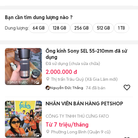
TPHCM
Bạn cần tìm
dung lượng
nào ?
Dung lượng:
64 GB
128 GB
256 GB
512 GB
1 TB
2 
Ống kính Sony SEL 55-210mm đã sử
dụng
Đã sử dụng (chưa sửa chữa)
2.000.000 đ
Thị trấn Trâu Quỳ
(
Xã Gia Lâm
mới)
1 phút trước
3
74
đã bán
Nguyễn Đức Thắng
NHÂN VIÊN BÁN HÀNG PETSHOP
CÔNG TY TNHH THÚ CƯNG FATO
Từ 7 triệu/tháng
Phường Long Bình (Quận 9 cũ)
1 phút trước
2