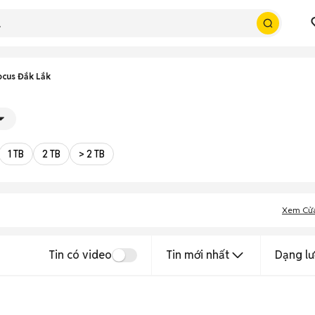
ocus Đắk Lắk
1 TB
2 TB
> 2 TB
Xem Cử
Tin có video
Tin mới nhất
Dạng lư