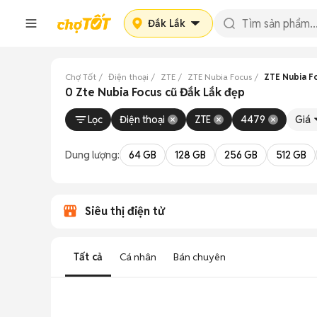
Đắk Lắk
Chợ Tốt
Điện thoại
ZTE
ZTE Nubia Focus
ZTE Nubia F
0 Zte Nubia Focus cũ Đắk Lắk đẹp
Lọc
Điện thoại
ZTE
4479
Giá
Dung lượng:
64 GB
128 GB
256 GB
512 GB
Siêu thị điện tử
Tất cả
Cá nhân
Bán chuyên