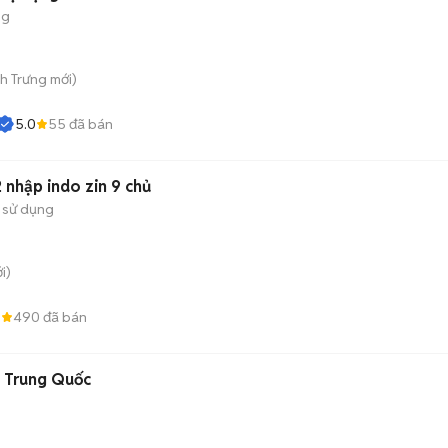
ng
nh Trưng
mới)
5.0
55
đã bán
 nhập indo zin 9 chủ
 sử dụng
i)
8
490
đã bán
g Trung Quốc