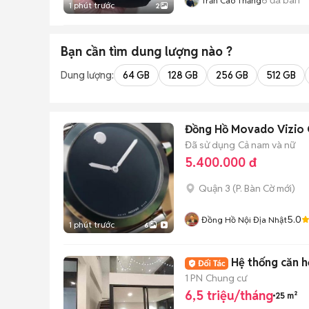
Trần Cao Thắng
1 phút trước
2
Bạn cần tìm
dung lượng
nào ?
Dung lượng:
64 GB
128 GB
256 GB
512 GB
Đồng Hồ Movado Vizio C
Đã sử dụng
Cả nam và nữ
5.400.000 đ
Quận 3
(
P. Bàn Cờ
mới)
5.0
Đồng Hồ Nội Địa Nhật
1 phút trước
6
Hệ thống căn 
1 PN
Chung cư
6,5 triệu/tháng
25 m²