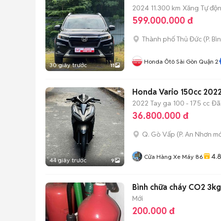
2024
11.300 km
Xăng
Tự độ
599.000.000 đ
Thành phố Thủ Đức
(
P. Bì
Honda Ôtô Sài Gòn Quận 2
30 giây trước
11
Honda Vario 150cc 2022
2022
Tay ga
100 - 175 cc
Đã
36.800.000 đ
Q. Gò Vấp
(
P. An Nhơn
mớ
4.
Cửa Hàng Xe Máy 86
44 giây trước
9
Bình chữa cháy CO2 3k
Mới
200.000 đ