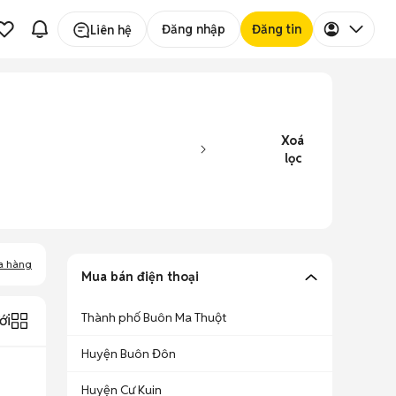
Đăng nhập
Đăng tin
Liên hệ
Xoá
lọc
a hàng
Mua bán điện thoại
Thành phố Buôn Ma Thuột
ới
Huyện Buôn Đôn
Huyện Cư Kuin