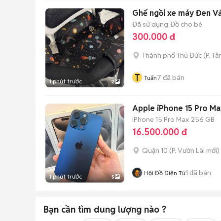
Ghế ngồi xe máy Đen Vả
Đã sử dụng
Đồ cho bé
300.000 đ
Thành phố Thủ Đức
(
P. T
T
7
đã bán
Tuấn
1 phút trước
2
Apple iPhone 15 Pro M
iPhone 15 Pro Max
256 GB
16.500.000 đ
Quận 10
(
P. Vườn Lài
mới)
1
đã bán
Hội Đồ Điện Tử
1 phút trước
5
Bạn cần tìm
dung lượng
nào ?