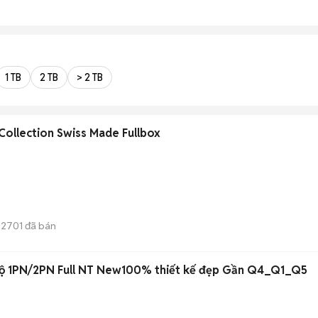
1 TB
2 TB
> 2 TB
ollection Swiss Made Fullbox
2701
đã bán
hộ 1PN/2PN Full NT New100% thiết kế đẹp Gần Q4_Q1_Q5