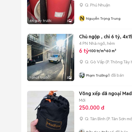
Q. Phú Nhuận
N
Nguyễn Trọng Trung
44 giây trước
3
Chủ ngộp , chỉ 6 tỷ, 4x
4 PN
Nhà ngõ, hẻm
6 tỷ
100 tr/m²
60 m²
Q. Gò Vấp
(
P. Thông Tây 
8
đã bán
Phạm Trưởng
1 phút trước
3
Võng xếp dã ngoại M
Mới
250.000 đ
Q. Tân Bình
(
P. Tân Sơn
mớ
6
đã bán