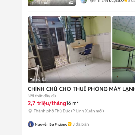
5.0
6
đã
Trịnh Thành Được
1 phút trước
4
Tin nổi bật
CHÍNH CHỦ CHO THUÊ PHÒNG MÁY LẠN
Nội thất đầy đủ
2,7 triệu/tháng
16 m²
Thành phố Thủ Đức
(
P. Linh Xuân
mới)
3
đã bán
Nguyễn Bá Phương