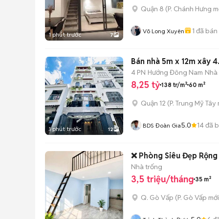
Quận 8
(
P. Chánh Hưng
mớ
1
đã bán
Võ Long Xuyên
1 phút trước
7
Bán nhà 5m x 12m xây 4
4 PN
Hướng Đông Nam
Nhà
8,25 tỷ
138 tr/m²
60 m²
Quận 12
(
P. Trung Mỹ Tây
5.0
14
đã 
BDS Đoàn Gia
1 phút trước
12
❌ Phòng Siêu Đẹp Rộng
Nhà trống
3,5 triệu/tháng
35 m²
Q. Gò Vấp
(
P. Gò Vấp
mới