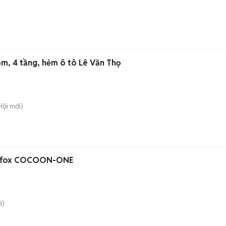
15m, 4 tầng, hẻm ô tô Lê Văn Thọ
Hội
mới)
adfox COCOON-ONE
i)