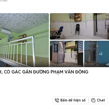
 bán
+
2
6
H, CÓ GÁC GẦN ĐƯỜNG PHẠM VĂN ĐỒNG
Bấm để hiện số
Chat