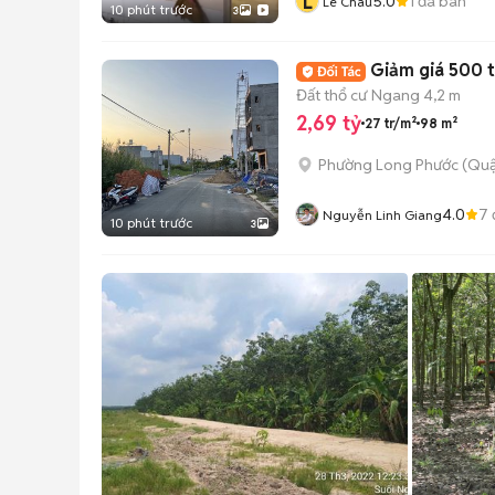
L
5.0
1
đã bán
Lê Châu
10 phút trước
3
Giảm giá 500 t
Đất thổ cư
Ngang 4,2 m
2,69 tỷ
27 tr/m²
98 m²
Phường Long Phước (Quậ
4.0
7
Nguyễn Linh Giang
10 phút trước
3