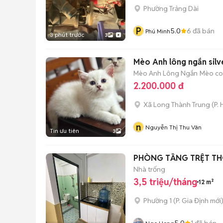
Phường Trảng Dài
P
5.0
6
đã bán
Phú Minh
3 phút trước
3
Mèo Anh lông ngắn silv
Mèo Anh Lông Ngắn
Mèo con
2.200.000 đ
Xã Long Thành Trung
(
P.
n
Nguyễn Thị Thu Vân
Tin ưu tiên
3
PHÒNG TẦNG TRỆT T
Nhà trống
3,5 triệu/tháng
12 m²
Phường 1
(
P. Gia Định
mới
5.0
1
đã bán