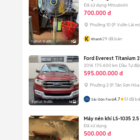
Đã sử dụng
Mitsubishi
700.000 đ
Phường 10
(
P. Vườn Lài
mớ
K
29
đã bán
Khanh
1 phút trước
3
Ford Everest Titanium 2
2016
175.600 km
Dầu
Tự độ
595.000.000 đ
Phường 2
(
P. Tân Sơn Hòa
4.7
51
đã b
Sài Gòn Ford
3 phút trước
16
Máy nén khí LS-1035 2.
Đã sử dụng
500.000 đ