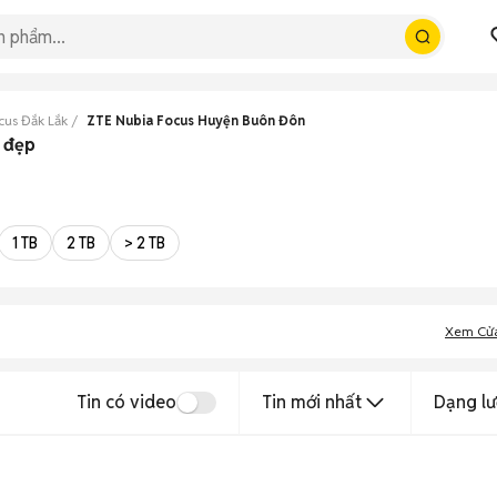
cus Đắk Lắk
ZTE Nubia Focus Huyện Buôn Đôn
 đẹp
1 TB
2 TB
> 2 TB
Xem Cử
Tin có video
Tin mới nhất
Dạng lư