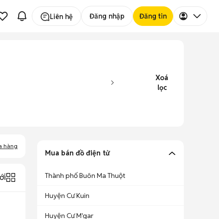
Đăng nhập
Đăng tin
Liên hệ
Xoá
lọc
a hàng
Mua bán đồ điện tử
Thành phố Buôn Ma Thuột
ới
Huyện Cư Kuin
Huyện Cư M'gar