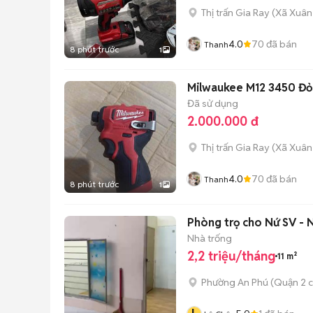
Thị trấn Gia Ray
(
Xã Xuân
4.0
70
đã bán
Thanh
8 phút trước
1
Milwaukee M12 3450 Đỏ
Đã sử dụng
2.000.000 đ
Thị trấn Gia Ray
(
Xã Xuân
4.0
70
đã bán
Thanh
8 phút trước
1
Phòng trọ cho Nứ SV -
Nhà trống
2,2 triệu/tháng
11 m²
Phường An Phú (Quận 2 c