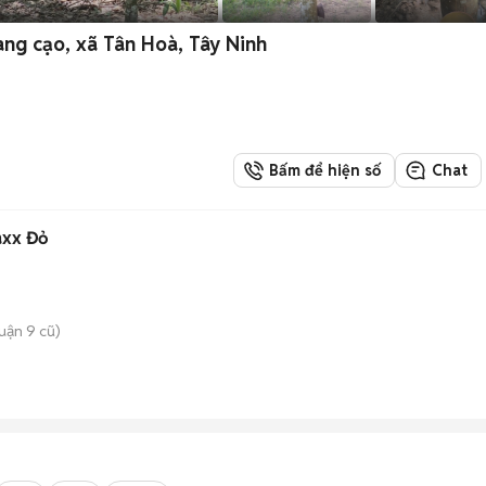
ng cạo, xã Tân Hoà, Tây Ninh
Bấm để hiện số
Chat
axx Đỏ
uận 9 cũ)