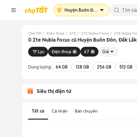
Huyện Buôn Đôn
Chợ Tốt
Điện thoại
ZTE
ZTE Nubia Focus
ZTE Nubia Fo
0 Zte Nubia Focus cũ Huyện Buôn Đôn, Đắk Lắk
Lọc
Điện thoại
67
Giá
Dung lượng:
64 GB
128 GB
256 GB
512 GB
Siêu thị điện tử
Tất cả
Cá nhân
Bán chuyên