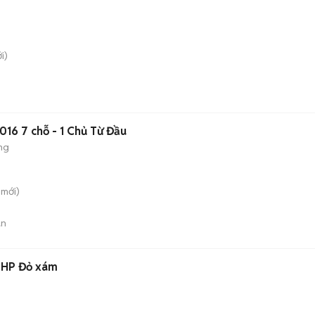
i)
016 7 chỗ - 1 Chủ Từ Đầu
ng
mới)
án
5 HP Đỏ xám