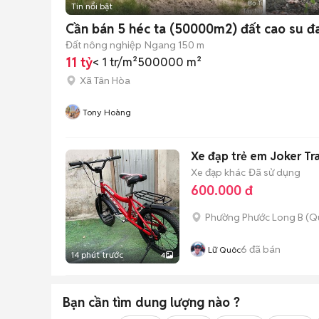
Tin nổi bật
Cần bán 5 héc ta (50000m2) đất cao su đa
Đất nông nghiệp
Ngang 150 m
11 tỷ
< 1 tr/m²
500000 m²
Xã Tân Hòa
Tony Hoàng
Xe đạp trẻ em Joker Tr
Xe đạp khác
Đã sử dụng
600.000 đ
Phường Phước Long B (Q
6
đã bán
Lữ Quôc
14 phút trước
4
Bạn cần tìm
dung lượng
nào ?