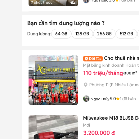
Ngo Hong
7 phút trước
4
Bạn cần tìm
dung lượng
nào ?
Dung lượng:
64 GB
128 GB
256 GB
512 GB
Cho thuê nhà 
Mặt bằng kinh doanh
Hoàn t
110 triệu/tháng
300 m²
Phường 11
(
P. Nhiêu Lộc
mớ
5.0
1
đã bán
Ngọc Thúy
7 phút trước
5
Milwaukee M18 BLJSB Đ
Mới
3.200.000 đ