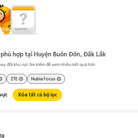
 phù hợp tại Huyện Buôn Đôn, Đắk Lắk
hay đổi khu vực tìm kiếm để xem nhiều kết quả hơn
ZTE
Nubia Focus
 vực
Xóa tất cả bộ lọc
16