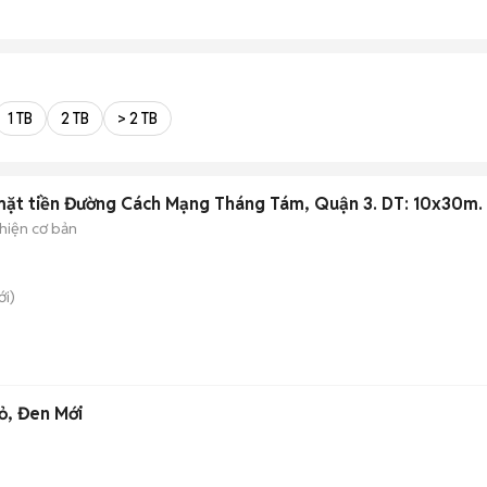
1 TB
2 TB
> 2 TB
mặt tiền Đường Cách Mạng Tháng Tám, Quận 3. DT: 10x30m.
hiện cơ bản
i)
ỏ, Đen Mới