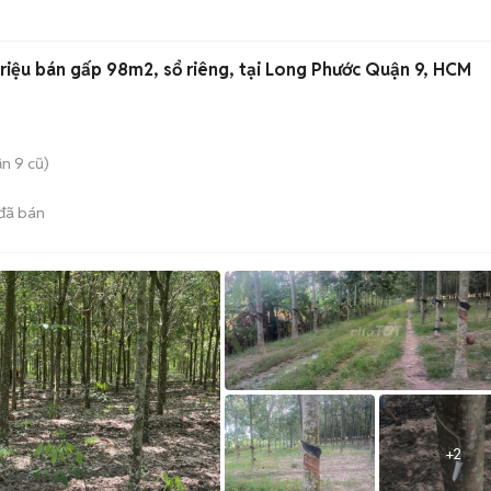
riệu bán gấp 98m2, sổ riêng, tại Long Phước Quận 9, HCM
n 9 cũ)
đã bán
+
2