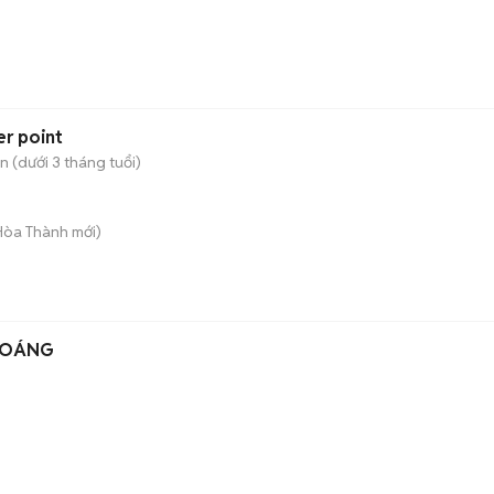
er point
 (dưới 3 tháng tuổi)
 Hòa Thành
mới)
HOÁNG
)