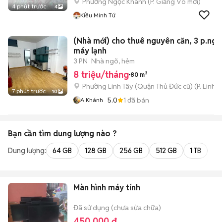
Phường Ngọc Khánh
(
P. Giảng Võ
mới)
4 phút trước
4
Kiều Minh Tứ
(Nhà mới) cho thuê nguyên căn, 3 p.ngủ
máy lạnh
3 PN
Nhà ngõ, hẻm
8 triệu/tháng
80 m²
Phường Linh Tây (Quận Thủ Đức cũ)
(
P. Linh 
7 phút trước
10
5.0
1
đã bán
A Khánh
Bạn cần tìm
dung lượng
nào ?
Dung lượng:
64 GB
128 GB
256 GB
512 GB
1 TB
2 
Màn hình máy tính
Đã sử dụng (chưa sửa chữa)
450.000 đ