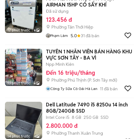
AIRMAN 15HP CÓ SẤY KHÍ
Đã sử dụng
123.456 đ
Phường Tân Thới Hiệp
12 phút trước
6
5.0
31
đã bán
Phạm Lâm
TUYỂN 1 NHÂN VIÊN BÁN HÀNG KHU
VỰC SƠN TÂY - BA VÌ
Npp Minh Kiên
Đến 16 triệu/tháng
Phường Phú Thịnh
(
P. Sơn Tây
mới)
13 phút trước
6
11
đã bán
Công Ty Sữa Cô Gái Hà Lan
Dell Latitude 7490 i5 8250u 14 inch
8GB/240GB SSD
Intel Core i5
8 GB
250 GB
SSD
2.800.000 đ
Phường Thanh Xuân Trung
14 phút trước
4