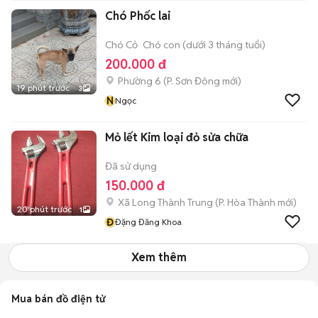
Chó Phốc lai
Chó Cỏ
Chó con (dưới 3 tháng tuổi)
200.000 đ
Phường 6
(
P. Sơn Đông
mới)
19 phút trước
3
N
Ngọc
Mỏ lết Kim loại đỏ sửa chữa
Đã sử dụng
150.000 đ
Xã Long Thành Trung
(
P. Hòa Thành
mới)
20 phút trước
1
Đ
Đặng Đăng Khoa
Xem thêm
Mua bán đồ điện tử