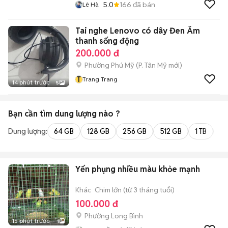
5.0
166
đã bán
Lê Hà
Tai nghe Lenovo có dây Đen Âm
thanh sống động
200.000 đ
Phường Phú Mỹ
(
P. Tân Mỹ
mới)
T
Trang Trang
14 phút trước
5
Bạn cần tìm
dung lượng
nào ?
Dung lượng:
64 GB
128 GB
256 GB
512 GB
1 TB
2 
Yến phụng nhiều màu khỏe mạnh
Khác
Chim lớn (từ 3 tháng tuổi)
100.000 đ
Phường Long Bình
15 phút trước
1