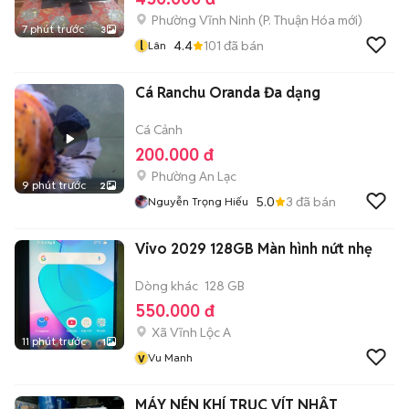
Phường Vĩnh Ninh
(
P. Thuận Hóa
mới)
7 phút trước
3
l
4.4
101
đã bán
Lân
Cá Ranchu Oranda Đa dạng
Cá Cảnh
200.000 đ
Phường An Lạc
9 phút trước
2
5.0
3
đã bán
Nguyễn Trọng Hiếu
Vivo 2029 128GB Màn hình nứt nhẹ
Dòng khác
128 GB
550.000 đ
Xã Vĩnh Lộc A
11 phút trước
1
v
Vu Manh
MÁY NÉN KHÍ TRỤC VÍT NHẬT