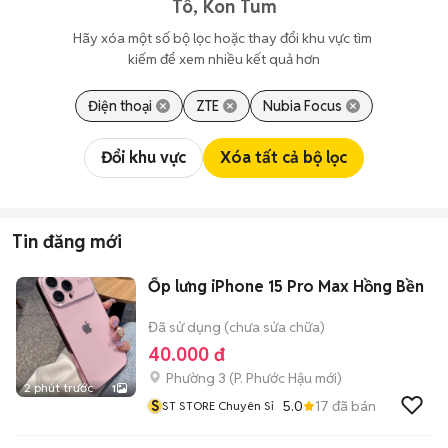
Tô, Kon Tum
Hãy xóa một số bộ lọc hoặc thay đổi khu vực tìm 
kiếm để xem nhiều kết quả hơn
Điện thoại
ZTE
Nubia Focus
Đổi khu vực
Xóa tất cả bộ lọc
Tin đăng mới
Ốp lưng iPhone 15 Pro Max Hồng Bền
Đã sử dụng (chưa sửa chữa)
40.000 đ
Phường 3
(
P. Phước Hậu
mới)
2 phút trước
1
S
5.0
17
đã bán
ST STORE Chuyên Sỉ