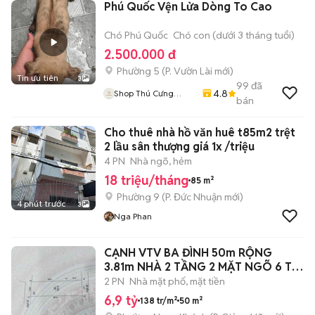
Phú Quốc Vện Lửa Dòng To Cao
Chó Phú Quốc
Chó con (dưới 3 tháng tuổi)
2.500.000 đ
Phường 5
(
P. Vườn Lài
mới)
Tin ưu tiên
3
99
đã
4.8
Shop Thú Cưng
bán
PenTa
Cho thuê nhà hồ văn huê t85m2 trệt
2 lầu sân thượng giá 1x /triệu
4 PN
Nhà ngõ, hẻm
18 triệu/tháng
85 m²
Phường 9
(
P. Đức Nhuận
mới)
4 phút trước
3
Nga Phan
CẠNH VTV BA ĐÌNH 50m RỘNG
3.81m NHÀ 2 TẦNG 2 MẶT NGÕ 6 Ty
9
2 PN
Nhà mặt phố, mặt tiền
6,9 tỷ
138 tr/m²
50 m²