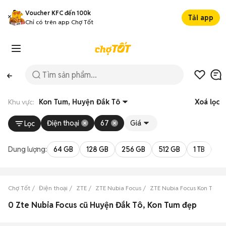
Voucher KFC đến 100k
Tải app
Chỉ có trên app Chợ Tốt
Khu vực:
Kon Tum, Huyện Đắk Tô
Xoá lọc
Điện thoại
67
Giá
Lọc
Dung lượng:
64 GB
128 GB
256 GB
512 GB
1 TB
2 
Chợ Tốt
Điện thoại
ZTE
ZTE Nubia Focus
ZTE Nubia Focus Kon Tum
0 Zte Nubia Focus cũ Huyện Đắk Tô, Kon Tum đẹp