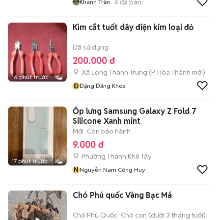
4
đã bán
Khanh Trần
Kìm cắt tuốt dây điện kim loại đỏ
Đã sử dụng
200.000 đ
Xã Long Thành Trung
(
P. Hòa Thành
mới)
16 phút trước
1
Đ
Đặng Đăng Khoa
Ốp lưng Samsung Galaxy Z Fold 7
Silicone Xanh mint
Mới
Còn bảo hành
9.000 đ
Phường Thanh Khê Tây
17 phút trước
3
N
Nguyễn Nam Công Huy
Chó Phú quốc Vàng Bạc Má
Chó Phú Quốc
Chó con (dưới 3 tháng tuổi)