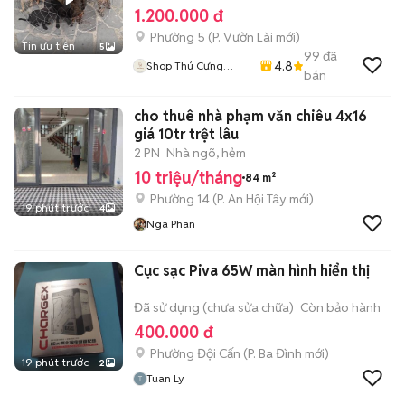
1.200.000 đ
Phường 5
(
P. Vườn Lài
mới)
Tin ưu tiên
5
99
đã
4.8
Shop Thú Cưng
bán
PenTa
cho thuê nhà phạm văn chiêu 4x16
giá 10tr trệt lâu
2 PN
Nhà ngõ, hẻm
10 triệu/tháng
84 m²
Phường 14
(
P. An Hội Tây
mới)
19 phút trước
4
Nga Phan
Cục sạc Piva 65W màn hình hiển thị
Đã sử dụng (chưa sửa chữa)
Còn bảo hành
400.000 đ
Phường Đội Cấn
(
P. Ba Đình
mới)
19 phút trước
2
Tuan Ly