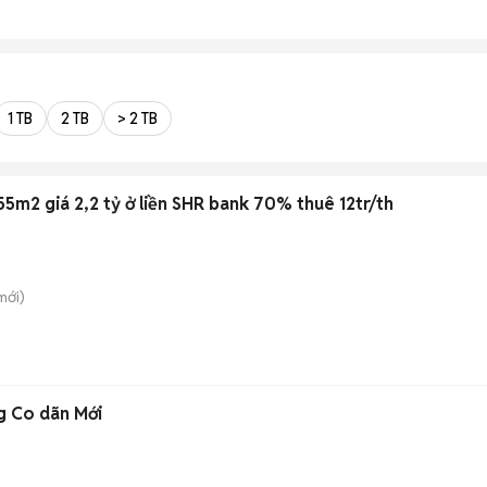
1 TB
2 TB
> 2 TB
5m2 giá 2,2 tỷ ở liền SHR bank 70% thuê 12tr/th
mới)
g Co dãn Mới