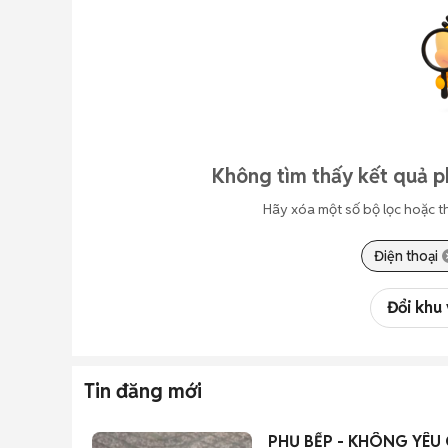
Không tìm thấy kết quả p
Hãy xóa một số bộ lọc hoặc t
Điện thoại
Đổi khu
Tin đăng mới
PHỤ BẾP - KHÔNG YÊU