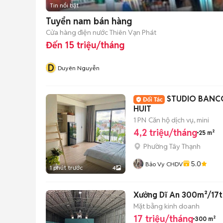
Tin nổi bật
Tuyển nam bán hàng
Cửa hàng điện nước Thiên Vạn Phát
Đến 15 triệu/tháng
D
Duyên Nguyễn
STUDIO BANCO
HUIT
1 PN
Căn hộ dịch vụ, mini
4,2 triệu/tháng
25 m²
Phường Tây Thạnh
5.0
Bảo Vy CHDV
1 phút trước
4
Xưởng Dĩ An 300m²/17tr 
Mặt bằng kinh doanh
17 triệu/tháng
300 m²