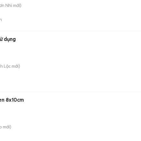
Sơn Nhì
mới)
n
sử dụng
nh Lộc
mới)
Đen 8x10cm
o
mới)