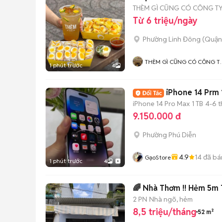
THÈM GÌ CŨNG CÓ CÔNG T
Từ 6 triệu/ngày
Phường Linh Đông (Quận
THÈM GÌ CŨNG CÓ CÔNG T
1 phút trước
4
TNHH NNB TOWN
iPhone 14 Prm 
iPhone 14 Pro Max
1 TB
4-6 
9.150.000 đ
Phường Phú Diễn
4.9
14
đã bá
GạoStore
1 phút trước
4
🌈 Nhà Thơm !! Hẻm 5m 
2 PN
Nhà ngõ, hẻm
8,5 triệu/tháng
52 m²