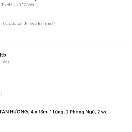
Y TNHH NNB TOWN
 Thủ Đức cũ)
(
P. Hiệp Bình
mới)
Y
1tb
tháng
n
TÂN HƯƠNG, 4 x 13m, 1 Lửng, 2 Phòng Ngủ, 2 wc