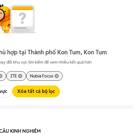
hù hợp tại Thành phố Kon Tum, Kon Tum
hay đổi khu vực tìm kiếm để xem nhiều kết quả hơn
ZTE
Nubia Focus
 vực
Xóa tất cả bộ lọc
 CẦU KINH NGHIỆM