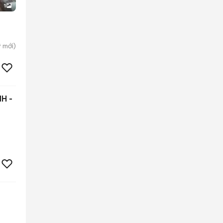
1
̃
mới)
H -