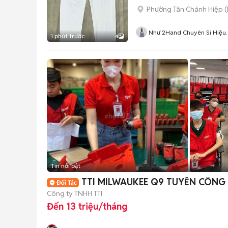
Phường Tân Chánh Hiệp
(
Như 2Hand Chuyên Si Hiệu
1 phút trước
4
Tuyển
Tin nổi bật
TTI MILWAUKEE Q9 TUYỂN CÔNG
Công ty TNHH TTI
Đến 13 triệu/tháng