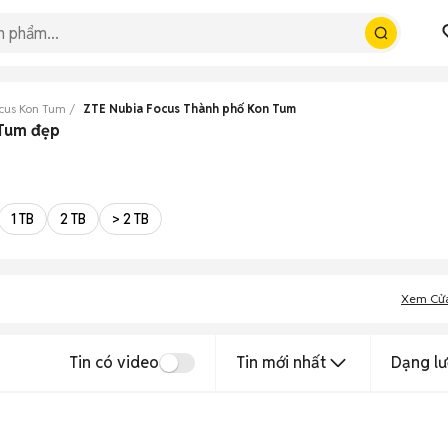
cus Kon Tum
ZTE Nubia Focus Thành phố Kon Tum
 Tum đẹp
1 TB
2 TB
> 2 TB
Xem Cử
Tin có video
Tin mới nhất
Dạng lư