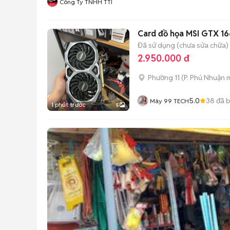
Công Ty TNHH TTI
Card đồ họa MSI GTX 1
Đã sử dụng (chưa sửa chữa)
2.950.000 đ
Phường 11
(
P. Phú Nhuận
m
5.0
38
đã 
Mây 99 TECH
1 phút trước
5