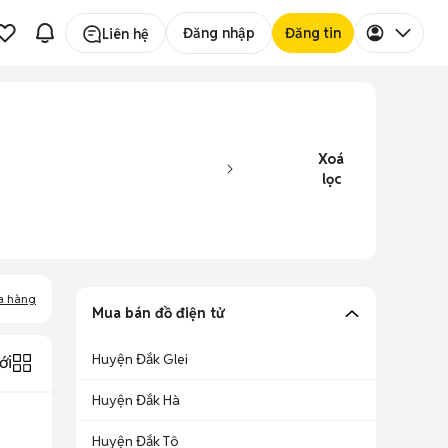
Đăng nhập
Đăng tin
Liên hệ
Xoá
lọc
a hàng
Mua bán đồ điện tử
Huyện Đắk Glei
ới
Huyện Đắk Hà
Huyện Đắk Tô