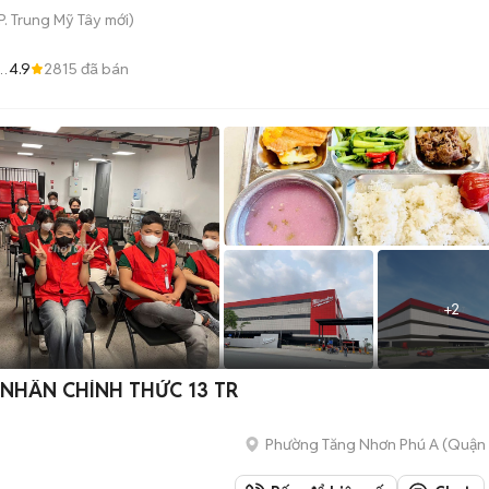
P. Trung Mỹ Tây
mới)
4.9
2815
đã bán
+
2
 NHÂN CHÍNH THỨC 13 TR
Phường Tăng Nhơn Phú A (Quận 