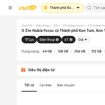
Thành phố Kon Tum
Chợ Tốt
Điện thoại
ZTE
ZTE Nubia Focus
ZTE Nubia Fo
0 Zte Nubia Focus cũ Thành phố Kon Tum, Kon
Lọc
Điện thoại
67
Giá
Dung lượng:
64 GB
128 GB
256 GB
512 GB
Siêu thị điện tử
Tất cả
Cá nhân
Bán chuyên