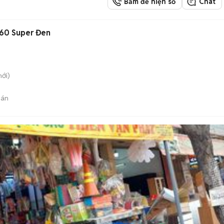
Bấm để hiện số
Chat
660 Super Đen
ới)
bán