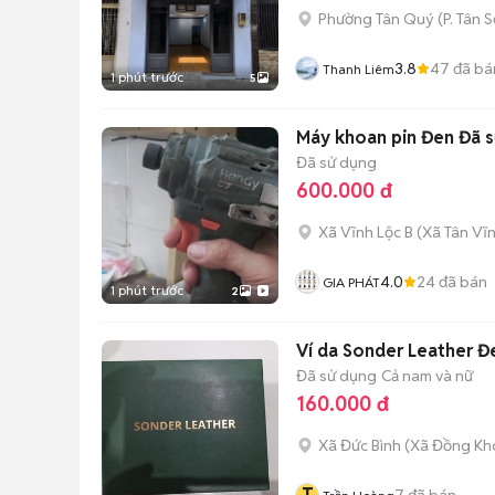
Phường Tân Quý
(
P. Tân 
3.8
47
đã bá
Thanh Liêm
1 phút trước
5
Máy khoan pin Đen Đã 
Đã sử dụng
600.000 đ
Xã Vĩnh Lộc B
(
Xã Tân Vĩ
4.0
24
đã bán
GIA PHÁT
1 phút trước
2
Ví da Sonder Leather 
Đã sử dụng
Cả nam và nữ
160.000 đ
Xã Đức Bình
(
Xã Đồng Kh
7
đã bán