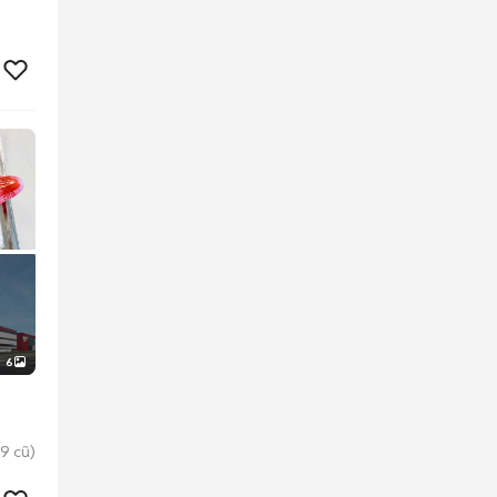
6
9 cũ)