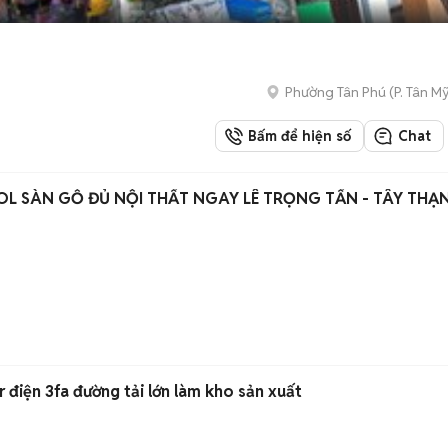
Phường Tân Phú
(
P. Tân My
Bấm để hiện số
Chat
L SÀN GỖ ĐỦ NỘI THẤT NGAY LÊ TRỌNG TẤN - TÂY THẠN
điện 3fa đường tải lớn làm kho sản xuất