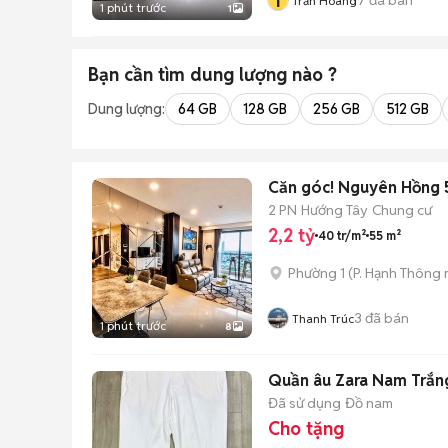
T
Trần Hoàng
1 phút trước
1
Bạn cần tìm
dung lượng
nào ?
Dung lượng:
64 GB
128 GB
256 GB
512 GB
Căn góc! Nguyên Hồng 5
2 PN
Hướng Tây
Chung cư
2,2 tỷ
40 tr/m²
55 m²
Phường 1
(
P. Hạnh Thông
3
đã bán
Thanh Trúc
1 phút trước
8
Quần âu Zara Nam Trắn
Đã sử dụng
Đồ nam
Cho tặng